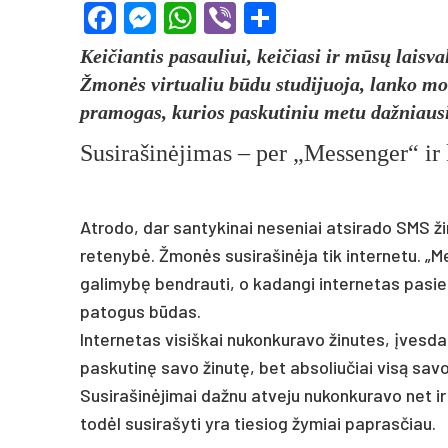
Facebook
Messenger
WhatsApp
Viber
Share
Keičiantis pasauliui, keičiasi ir mūsų laisval
Žmonės virtualiu būdu studijuoja, lanko mok
pramogas, kurios paskutiniu metu dažniausi
Susirašinėjimas – per „Messenger“ ir
Atrodo, dar santykinai neseniai atsirado SMS žin
retenybė. Žmonės susirašinėja tik internetu. „Me
galimybę bendrauti, o kadangi internetas pasieki
patogus būdas.
Internetas visiškai nukonkuravo žinutes, įvesd
paskutinę savo žinutę, bet absoliučiai visą savo
Susirašinėjimai dažnu atveju nukonkuravo net 
todėl susirašyti yra tiesiog žymiai paprasčiau.