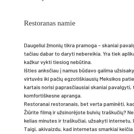
Restoranas namie
Daugeliui žmonių tikra pramoga – skaniai pavalg
tačiau dabar to daryti nebereikia. Yra tiek aplika
kažkur vykti tiesiog nebūtina.
Išties anksčiau į namus būdavo galima užsisakyti
virtuvės iki pačių egzotiškiausių Meksikos patie
kartais norisi paprasčiausiai skaniai pavalgyti,
komfortiškesne apranga.
Restoranai restoranais, bet verta paminėti, ka
Žiūrite filmą ir užsinorėjote bulvių traškučių? 
kelias minutes ir traškučiai, užsakyti internetu, 
Taigi, akivaizdu, kad internetas smarkiai keiči