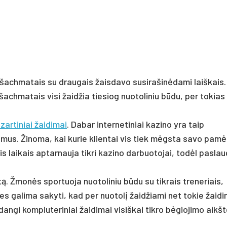
ie šachmatais su draugais žaisdavo susirašinėdami laiškais.
achmatais visi žaidžia tiesiog nuotoliniu būdu, per tokias
zartiniai žaidimai
. Dabar internetiniai kazino yra taip
amus. Žinoma, kai kurie klientai vis tiek mėgsta savo pam
iais laikais aptarnauja tikri kazino darbuotojai, todėl pasla
tą. Žmonės sportuoja nuotoliniu būdu su tikrais treneriais,
es galima sakyti, kad per nuotolį žaidžiami net tokie žaidi
kadangi kompiuteriniai žaidimai visiškai tikro bėgiojimo aikš