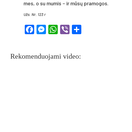
mes, o su mumis – ir mūsų pramogos.
Užs. Nr. 123 r
Facebook
Messenger
WhatsApp
Viber
Share
Rekomenduojami video: