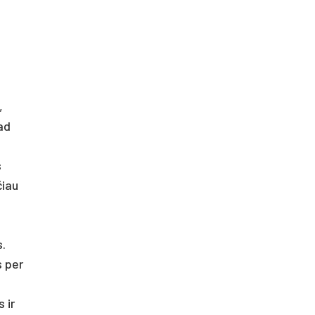
,
tad
s
čiau
.
s per
 ir