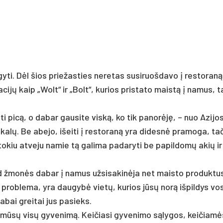
yti. Dėl šios priežasties neretas susiruošdavo į restoraną
cijų kaip „Wolt“ ir „Bolt“, kurios pristato maistą į namus, 
 picą, o dabar gausite viską, ko tik panorėję, – nuo Azijo
kalų. Be abejo, išeiti į restoraną yra didesnė pramoga, ta
 tokiu atveju namie tą galima padaryti be papildomų akių ir
d žmonės dabar į namus užsisakinėja net maisto produktus
Ne problema, yra daugybė vietų, kurios jūsų norą išpildys vo
labai greitai jus pasieks.
a mūsų visų gyvenimą. Keičiasi gyvenimo sąlygos, keičiamės