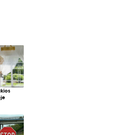
Pajūrio regioninis...