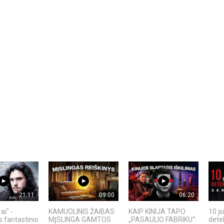
21:11
09:00
06:20
ai" -
KAMUOLINIS ŽAIBAS:
KAIP KINIJA TAPO
10 įs
s fantastinio
MĮSLINGA GAMTOS
„PASAULIO FABRIKU“:
detek