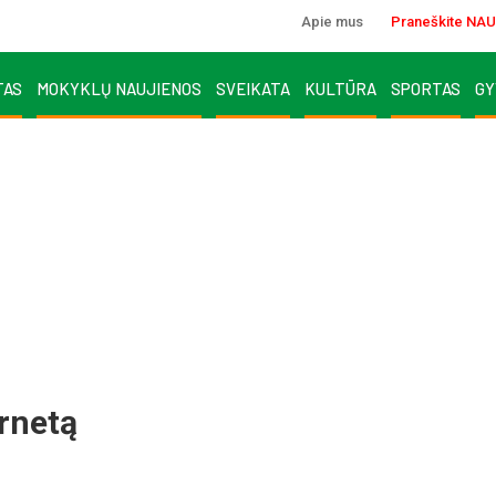
Apie mus
Praneškite NAU
TAS
MOKYKLŲ NAUJIENOS
SVEIKATA
KULTŪRA
SPORTAS
GY
ernetą