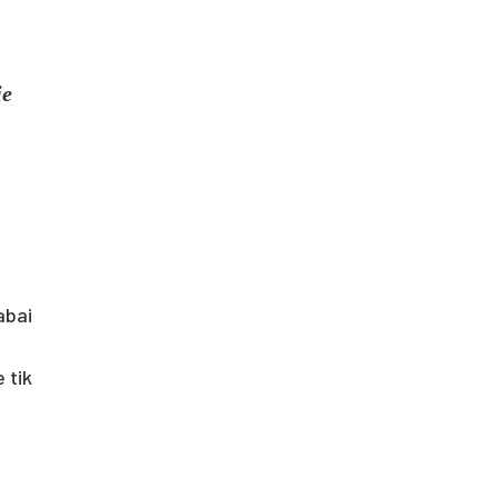
ie
abai
 tik