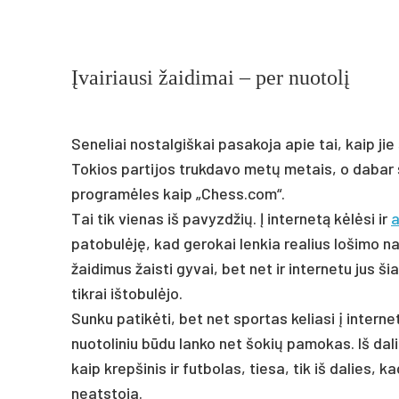
Įvairiausi žaidimai – per nuotolį
Seneliai nostalgiškai pasakoja apie tai, kaip j
Tokios partijos trukdavo metų metais, o dabar š
programėles kaip „Chess.com“.
Tai tik vienas iš pavyzdžių. Į internetą kėlėsi ir
a
patobulėję, kad gerokai lenkia realius lošimo n
žaidimus žaisti gyvai, bet net ir internetu jus š
tikrai ištobulėjo.
Sunku patikėti, bet net sportas keliasi į interne
nuotoliniu būdu lanko net šokių pamokas. Iš dali
kaip krepšinis ir futbolas, tiesa, tik iš dalies, 
neatstoja.