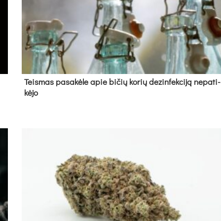
Teis­mas pa­sa­kė­le apie bi­čių ko­rių de­zin­fek­ci­ją ne­pa­ti­
kė­jo