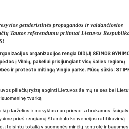
esyvios genderistinės propagandos ir valdančiosios
čių Tautos referendumu priimtai Lietuvos Respublik
S!
 organizacijos organizacijos rengia DIDĮJĮ ŠEIMOS GYNIM
dos į Vilnių, pakeliui prisijungiant visų šalies regionų
ybės ir protesto mitingą Vingio parke. Mūsų šūkis: STIP
vos piliečių ryžtą apginti Lietuvos šeimų teises bei Liet
 visuomeninę tvarką.
ikų darželius ir mokyklas nuo prievarta brukamos išsigal
kysime prieš rengiamą Stambulo konvencijos ratifikavimą
svę, įteisintų totalią visuomenės minčių kontrolę ir bausmes