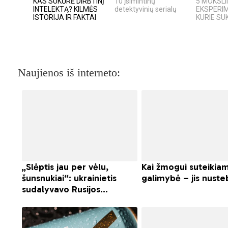
KAS SUKŪRĖ DIRBTINĮ
10 įsimintinų
5 MOKSLI
INTELEKTĄ? KILMĖS
detektyvinių serialų
EKSPERIM
ISTORIJA IR FAKTAI
KURIE SUK
Naujienos iš interneto: