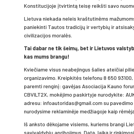
Konstitucijoje įtvirtintą teisę reikšti savo nuom
Lietuva niekada neleis kraštutinėms mažumoms 
paniekinti Tautos tradicijų ir vertybių ir atsi
civilizacijos moralės.
Tai dabar ne tik šeimų, bet ir Lietuvos valstyb
kas mums brangu!
Kviečiame visus neabejingus šalies ateičiai pili
organizavimo. Kreipkitės telefonu 8 650 93100,
paremti renginį: gavėjas Asociacija Kauno for
CBVILT2X, mokėjimo paskirtyje nurodykite: AU
adresu: infoautoridas@gmail.com su pavedimo ko
nurodysime reklaminėje medžiagoje kaip rėmėją 
Iš anksto dėkojame visiems, kuriems brangi Liet
savivaldybių apribojimus. Datą, laiką ir rinkimo