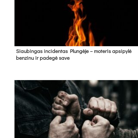
Siau­bin­gas in­ci­den­tas Plun­gė­je – mo­te­ris ap­si­py­lė
ben­zi­nu ir pa­de­gė sa­ve