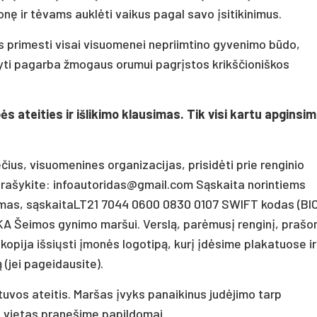
onę ir tėvams auklėti vaikus pagal savo įsitikinimus.
primesti visai visuomenei nepriimtino gyvenimo būdo,
sakyti pagarba žmogaus orumui pagrįstos krikščioniškos
ės ateities ir išlikimo klausimas. Tik visi kartu apginsim
ečius, visuomenines organizacijas, prisidėti prie renginio
 rašykite: infoautoridas@gmail.com Sąskaita norintiems
umas, sąskaitaLT21 7044 0600 0830 0107 SWIFT kodas (BIC
KA Šeimos gynimo maršui. Verslą, parėmusį renginį, praš
pija išsiųsti įmonės logotipą, kurį įdėsime plakatuose ir
(jei pageidausite).
uvos ateitis. Maršas įvyks panaikinus judėjimo tarp
si vietas pranešime papildomai.