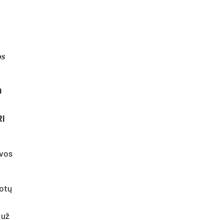
os
O
RI
uvos
votų
 už