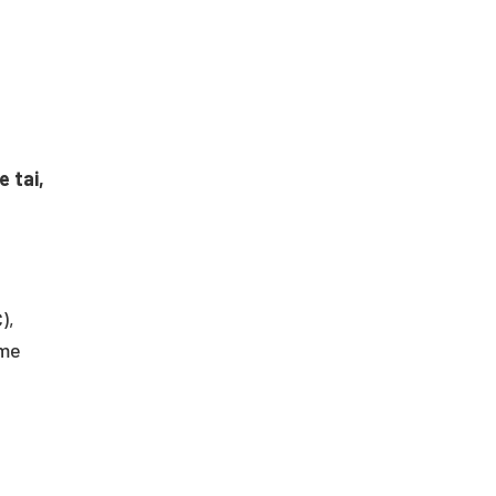
e tai,
),
ome