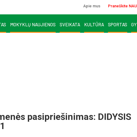
Apie mus
Praneškite NAU
TAS
MOKYKLŲ NAUJIENOS
SVEIKATA
KULTŪRA
SPORTAS
GY
menės pasipriešinimas: DIDYSIS
1