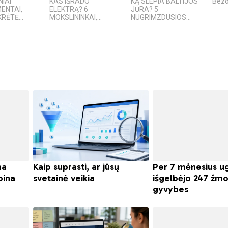
NIAI
KAS IŠRADO
KĄ SLEPIA BALTIJOS
Bezo
ENTAI,
ELEKTRĄ? 6
JŪRA? 5
RĖTĖ...
MOKSLININKAI,...
NUGRIMZDUSIOS...