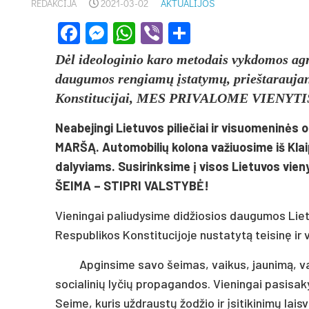
REDAKCIJA
2021-03-02
AKTUALIJOS
Facebook
Messenger
WhatsApp
Viber
Share
Dėl ideologinio karo metodais vykdomos agr
daugumos rengiamų įstatymų, prieštaraujan
Konstitucijai, MES PRIVALOME VIENYTI
Neabejingi Lietuvos piliečiai ir visuomeninės
MARŠĄ. Automobilių kolona važiuosime iš Klaipė
dalyviams. Susirinksime į visos Lietuvos vien
ŠEIMA – STIPRI VALSTYBĖ!
Vieningai paliudysime didžiosios daugumos Lietu
Respublikos Konstitucijoje nustatytą teisinę ir
Apginsime savo šeimas, vaikus, jaunimą, va
socialinių lyčių propagandos. Vieningai pasisa
Seime, kuris uždraustų žodžio ir įsitikinimų lai