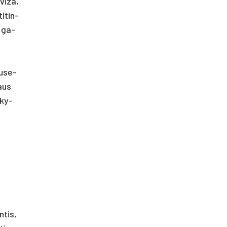
vi­za,
i­tin­
a ga­
u­se­
iaus
­ky­
­tis,