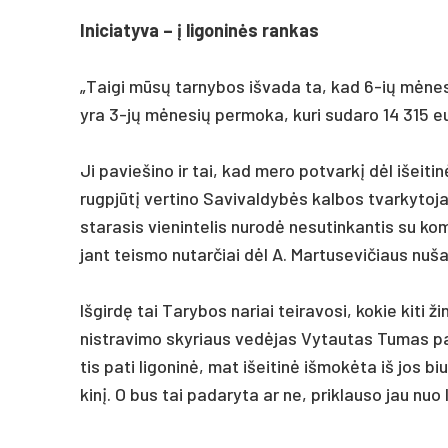
Ini­cia­ty­va – į li­go­ninės ran­kas
„Tai­gi mūsų tar­ny­bos iš­va­da ta, kad 6-ių mėne­sių
yra 3-jų mėne­sių per­mo­ka, ku­ri su­da­ro 14 315 eu
Ji pa­vie­ši­no ir tai, kad me­ro po­tvarkį dėl išei­ti
rugpjūtį ver­ti­no Sa­vi­val­dybės kal­bos tvar­ky­to­ja,
sta­ra­sis vie­nin­te­lis nu­rodė ne­su­tin­kan­tis su kom
jant teis­mo nu­tar­čiai dėl A. Mar­tu­se­vi­čiaus nu­ša­
Iš­girdę tai Ta­ry­bos na­riai tei­ra­vo­si, ko­kie ki­ti ž
nist­ra­vi­mo sky­riaus vedė­jas Vy­tau­tas Tu­mas pa
tis pa­ti li­go­ninė, mat išei­tinė iš­mokė­ta iš jos bi
kinį. O bus tai pa­da­ry­ta ar ne, pri­klau­so jau nuo 