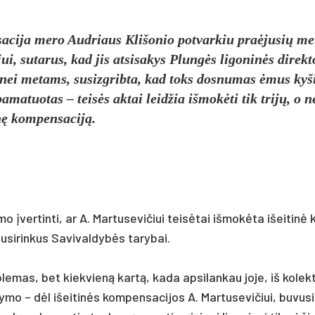
a­ci­ja me­ro Aud­riaus Kli­šo­nio po­tvar­kiu pra­ėju­sių m
ui, su­ta­rus, kad jis at­si­sa­kys Plungės li­go­ninės di­rek­t
 nei me­tams, su­si­zgrib­ta, kad toks dos­nu­mas ėmus ky­š
­pa­ma­tuo­tas – teisės ak­tai leid­žia iš­mokė­ti tik trijų, o n
nę kom­pen­sa­ciją.
mo įver­tin­ti, ar A. Mar­tu­se­vi­čiui teisė­tai iš­mokė­ta išei­tin
­si­rin­kus Sa­vi­val­dybės ta­ry­bai.
­ble­mas, bet kiek­vieną kartą, ka­da ap­si­lan­kau jo­je, iš ko­lek­
­ky­mo – dėl išei­tinės kom­pen­sa­ci­jos A. Mar­tu­se­vi­čiui, bu­vu­