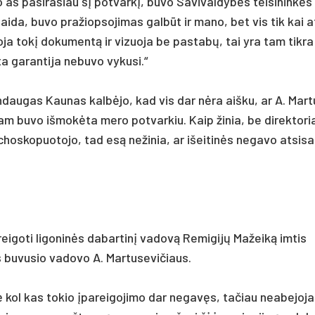
o aš pa­si­ra­šiau šį po­tvarkį, bu­vo Sa­vi­val­dybės tei­si­ninkės 
ai­da, bu­vo pra­žiop­so­ji­mas galbūt ir ma­no, bet vis tik kai at
­zuo­ja tokį do­ku­mentą ir vi­zuo­ja be pa­stabų, tai yra tam tik­r
a ga­ran­ti­ja ne­bu­vo vy­ku­si.“
Min­dau­gas Kau­nas kalbė­jo, kad vis dar nėra aiš­ku, ar A. Mar­t
 jam bu­vo iš­mokė­ta me­ro po­tvar­kiu. Kaip ži­nia, be di­rek­to­r
-echos­ko­puo­to­jo, tad esą ne­ži­nia, ar išei­tinės ne­ga­vo at­si­sa
ei­go­ti li­go­ninės da­bar­tinį va­dovą Re­mi­gijų Ma­žeiką im­tis
u­vu­sio va­do­vo A. Mar­tu­se­vi­čiaus.
 kol kas to­kio įpa­rei­go­ji­mo dar ne­gavęs, ta­čiau nea­be­jo­jan