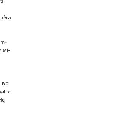
ti.
s nėra
kom­
su­si­
bu­vo
a­lis­
ylą