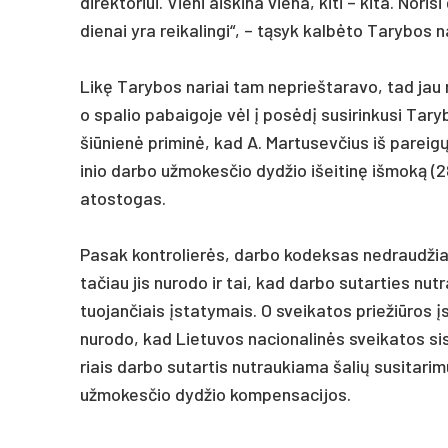
di­rek­to­riui. Vie­ni aiš­ki­na vie­na, ki­ti – ki­ta. No­ri
die­nai yra rei­ka­lin­gi“, – tąsyk kalbė­to Ta­ry­bos
Likę Ta­ry­bos na­riai tam ne­prieš­ta­ra­vo, tad jau n
o spa­lio pa­bai­go­je vėl į po­sėdį su­si­rin­ku­si Ta­ry
šiū­nienė pri­minė, kad A. Mar­tu­sev­čius iš pa­reigų 
i­nio dar­bo už­mo­kes­čio dyd­žio išei­tinę iš­moką 
ato­sto­gas.
Pa­sak kont­ro­lierės, dar­bo ko­dek­sas ne­draud­žia i
ta­čiau jis nu­ro­do ir tai, kad dar­bo su­tar­ties nu­
tuo­jan­čiais įsta­ty­mais. O svei­ka­tos prie­žiū­ros
nu­ro­do, kad Lie­tu­vos na­cio­na­linės svei­ka­tos 
riais dar­bo su­tar­tis nu­trau­kia­ma ša­lių su­si­ta­
už­mo­kes­čio dyd­žio kom­pen­sa­ci­jos.