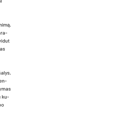
ai
­nimą,
a­ra­
i­du­t
tas
a­lys,
men­
ty­mas
u ku­
­bo