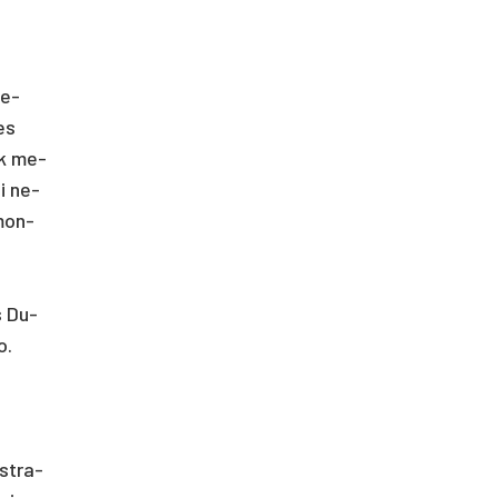
ne­
mes
iek me­
ai ne­
­mon­
as Du­
o.
st­ra­