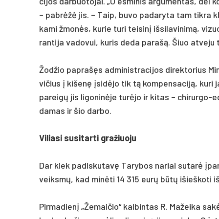
ci­jos dar­buo­to­jai. „O es­mi­nis ar­gu­men­tas, dėl k
– pa­brėžė jis. – Taip, bu­vo pa­da­ry­ta tam tik­ra kl
ka­mi žmonės, ku­rie tu­ri tei­sinį iš­si­la­vi­nimą, vi
ran­ti­ja va­do­vui, ku­ris de­da pa­rašą. Šiuo at­ve­ju t
Žod­žio pa­prašęs ad­mi­nist­ra­ci­jos di­rek­to­rius 
vi­čius į ki­šenę įsidė­jo tik tą kom­pen­sa­ciją, ku­ri
pa­reigų jis li­go­ninė­je turė­jo ir ki­tas – chi­rur­go
da­mas ir šio dar­bo.
Vi­lia­si su­si­tar­ti gra­žiuo­ju
Dar kiek pa­dis­ku­tavę Ta­ry­bos na­riai su­tarė įpa­r
veiksmų, kad minė­ti 14 315 eurų būtų išieš­ko­ti iš b
Pir­ma­dienį „Že­mai­čio“ kal­bin­tas R. Ma­žei­ka sakė