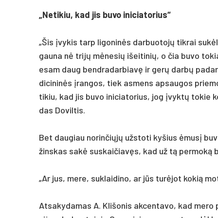
„Ne­ti­kiu, kad jis bu­vo ini­cia­to­rius“
„Šis įvy­kis tarp li­go­ninės dar­buo­tojų tik­rai su­
gau­na nė trijų mėne­sių išei­ti­nių, o čia bu­vo to­k
esam daug bend­ra­dar­biavę ir gerų darbų pa­darę. T
di­ci­ninės įran­gos, tiek as­mens ap­sau­gos prie­mo
ti­kiu, kad jis bu­vo ini­cia­to­rius, jog įvyktų to­kie
das Do­vil­tis.
Bet dau­giau no­rin­čiųjų užs­to­ti ky­šius ėmusį bu­vu
žins­kas sakė su­skai­čiavęs, kad už tą per­moką bu­vo
„Ar jus, me­re, su­klai­di­no, ar jūs turė­jot ko­kią mo­
At­sa­ky­da­mas A. Kli­šo­nis ak­cen­ta­vo, kad me­ro 