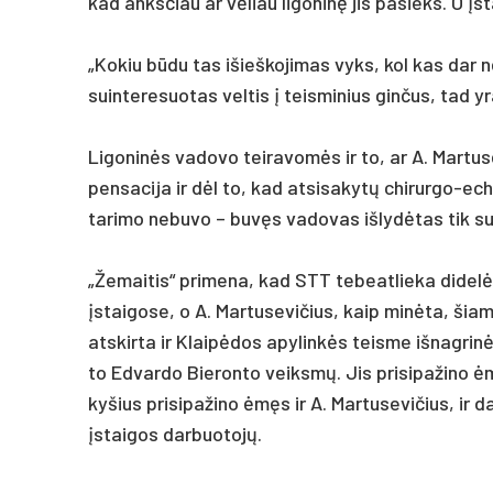
kad anks­čiau ar vėliau li­go­ninę jis pa­sieks. O įstai
„Ko­kiu būdu tas išieš­ko­ji­mas vyks, kol kas dar ne­
suin­te­re­suo­tas vel­tis į teis­mi­nius gin­čus, tad y
Li­go­ninės va­do­vo tei­ra­vomės ir to, ar A. Mar­tu­s
pen­sa­ci­ja ir dėl to, kad at­si­sa­kytų chi­rur­go-ech
ta­ri­mo ne­bu­vo – buvęs va­do­vas iš­lydė­tas tik su 
„Že­mai­tis“ pri­me­na, kad STT te­beat­lie­ka di­delės
įstai­go­se, o A. Mar­tu­se­vi­čius, kaip minė­ta, šia­m
at­skir­ta ir Klaipė­dos apy­linkės teis­me iš­nag­rinė
to Ed­var­do Bie­ron­to veiksmų. Jis pri­si­pa­ži­no 
ky­šius pri­si­pa­ži­no ėmęs ir A. Mar­tu­se­vi­čius, ir d
įstai­gos dar­buo­tojų.