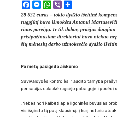
Facebook
Messenger
WhatsApp
Viber
Share
28 631 euras – to­kio dyd­žio išei­tinė kom­pen­s
rugpjūtį bu­vo iš­mokė­ta An­ta­nui Mar­tu­se­vi­či
riaus pa­reigų. Ir tik da­bar, pra­ėjus dau­giau
pri­si­pa­ži­nu­siam di­rek­to­riui bu­vo nie­kuo ne
šių mėne­sių dar­bo už­mo­kes­čio dyd­žio išei­ti
Po metų pa­si­ge­do aiš­ku­mo
Sa­vi­val­dybės kont­rolės ir au­di­to tar­ny­ba pra­šy­
pen­sa­ci­ja, su­laukė rugsė­jo pa­bai­go­je į po­sėdį su
„Ne­be­si­no­ri kalbė­ti apie li­go­ninės bu­vu­sias pro
vis iš­girs­tu tą pa­tį klau­simą, į kurį ne­tu­riu at­sa