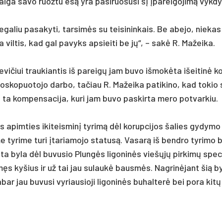
­ga sa­vo ruož­tu esą yra pa­si­ruo­šu­si šį įpa­rei­go­jimą vyk­dy­
ga­liu pa­sa­ky­ti, tar­simės su tei­si­nin­kais. Be abe­jo, nie­ka
ra vil­tis, kad gal pa­vyks ap­siei­ti be jų“, – sakė R. Ma­žei­ka.
e­vi­čiui trau­kian­tis iš pa­reigų jam bu­vo iš­mokė­ta išei­tinė 
os­ko­puo­to­jo dar­bo, ta­čiau R. Ma­žei­ka pa­ti­ki­no, kad to­kio 
ta kom­pen­sa­ci­ja, ku­ri jam bu­vo pa­skir­ta me­ro po­tvar­kiu.
 apim­ties iki­teis­minį ty­rimą dėl ko­rup­ci­jos ša­lies gy­dy­mo
e ty­ri­me tu­ri įta­ria­mo­jo sta­tusą. Va­sarą iš bend­ro ty­ri­mo 
­ta by­la dėl bu­vu­sio Plungės li­go­ninės viešųjų pir­kimų spe­ci
ėmęs ky­šius ir už tai jau su­laukė bausmės. Nag­rinė­jant šią b
a­bar jau bu­vu­si vy­riau­sio­ji li­go­ninės bu­hal­terė bei po­ra kitų