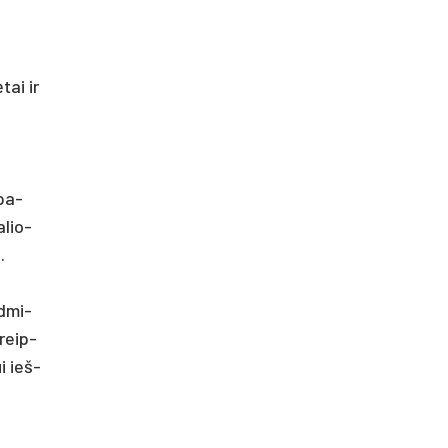
tai ir
 pa­
a­lio­
.
ad­mi­
kreip­
ui ieš­