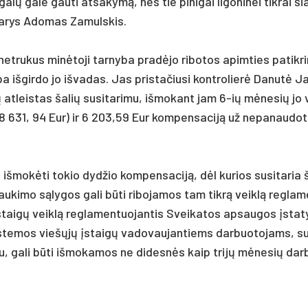
­si galų ga­le gau­ti at­sa­kymą, nes tie pi­ni­gai li­go­ni­nei tik­rai ši
 na­rys Ado­mas Za­muls­kis.
e­tru­kus minė­to­ji tar­ny­ba pra­dėjo ri­bo­tos apim­ties pa­tik­ri
­ba iš­gir­do jo iš­va­das. Jas pri­sta­čiu­si kont­ro­lierė Da­nutė J
at­leis­tas ša­lių su­si­ta­ri­mu, iš­mo­kant jam 6-ių mėne­sių jo v
(28 631, 94 Eur) ir 6 203,59 Eur kom­pen­sa­ciją už ne­pa­nau­do­
š­mokė­ti to­kio dyd­žio kom­pen­sa­ciją, dėl ku­rios su­si­ta­ria š
trau­ki­mo sąly­gos ga­li būti ri­bo­ja­mos tam tikrą veiklą reg­la­
 įstaigų veiklą reg­la­men­tuo­jan­tis Svei­ka­tos ap­sau­gos įsta­
sis­te­mos viešųjų įstaigų va­do­vau­jan­tiems dar­buo­to­jams, s
ri­mu, ga­li būti iš­mo­ka­mos ne di­desnės kaip trijų mėne­sių dar