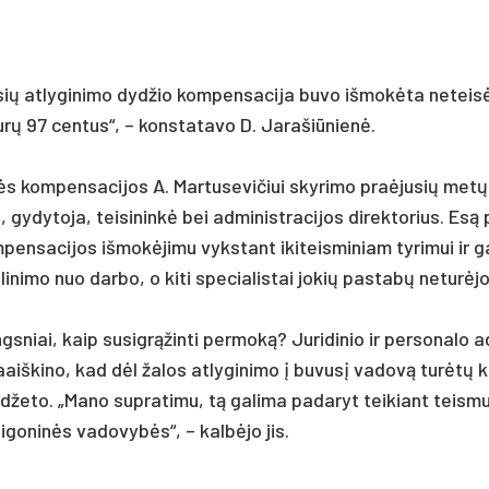
 at­ly­gi­ni­mo dyd­žio kom­pen­sa­ci­ja bu­vo iš­mokė­ta ne­teisė­
rų 97 cen­tus“, – kons­ta­ta­vo D. Ja­ra­šiū­nienė.
nės kom­pen­sa­ci­jos A. Mar­tu­se­vi­čiui sky­ri­mo pra­ėju­sių metų
 gy­dy­to­ja, tei­si­ninkė bei ad­mi­nist­ra­ci­jos di­rek­to­rius. Esą
­pen­sa­ci­jos iš­mokė­ji­mu vyks­tant iki­teis­mi­niam ty­ri­mui ir g
li­ni­mo nuo dar­bo, o ki­ti spe­cia­lis­tai jo­kių pa­stabų ne­turė­jo
ings­niai, kaip su­si­grąžin­ti per­moką? Ju­ri­di­nio ir per­so­na­lo 
aiš­ki­no, kad dėl ža­los at­ly­gi­ni­mo į bu­vusį va­dovą turėtų 
ud­že­to. „Ma­no su­pra­ti­mu, tą ga­li­ma pa­da­ryt tei­kiant teis­m
li­go­ninės va­do­vybės“, – kalbė­jo jis.