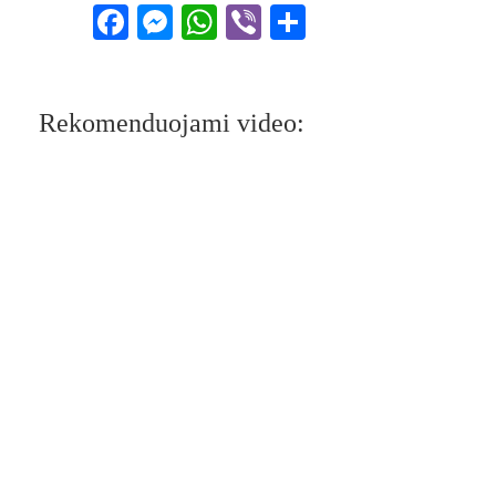
Facebook
Messenger
WhatsApp
Viber
Share
Rekomenduojami video: