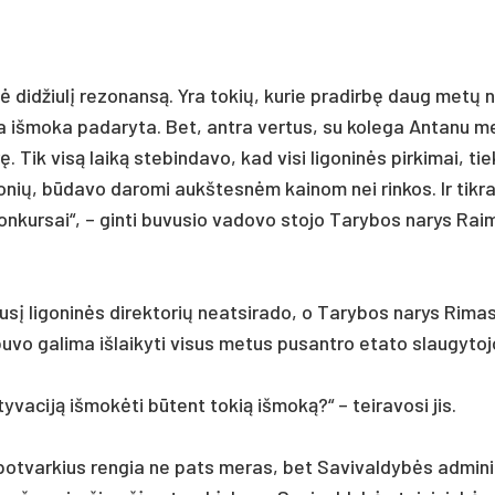
kėlė did­žiulį re­zo­nansą. Yra to­kių, ku­rie pra­dirbę daug metų 
ia iš­mo­ka pa­da­ry­ta. Bet, ant­ra ver­tus, su ko­le­ga An­ta­nu 
ik visą laiką ste­bin­da­vo, kad vi­si li­go­ninės pir­ki­mai, t
­nių, būda­vo da­ro­mi aukš­tesnėm kai­nom nei rin­kos. Ir tik­r
 kon­kur­sai“, – gin­ti bu­vu­sio va­do­vo sto­jo Ta­ry­bos na­rys Rai
sį li­go­ninės di­rek­to­rių neat­si­ra­do, o Ta­ry­bos na­rys Ri­m
 ga­li­ma iš­lai­ky­ti vi­sus me­tus pu­sant­ro eta­to slau­gy­to­j
ty­va­ciją iš­mokė­ti būtent to­kią iš­moką?“ – tei­ra­vo­si jis.
po­tvar­kius ren­gia ne pa­ts me­ras, bet Sa­vi­val­dybės ad­mi­ni