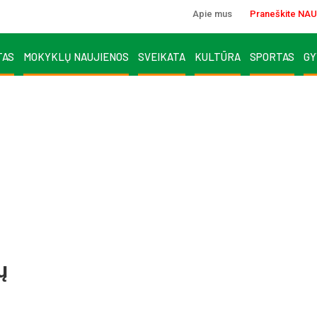
Apie mus
Praneškite NAU
TAS
MOKYKLŲ NAUJIENOS
SVEIKATA
KULTŪRA
SPORTAS
GY
ų