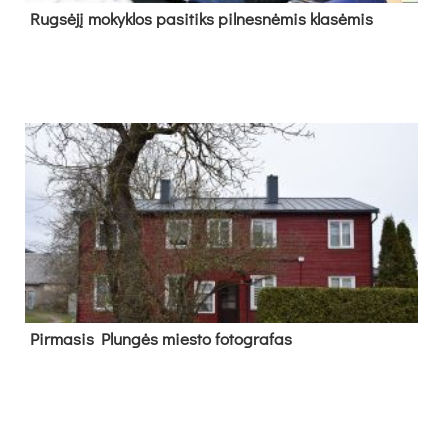
Rug­sė­jį mo­kyk­los pa­si­tiks pil­nes­nė­mis kla­sė­mis
Pir­ma­sis Plun­gės mies­to fo­tog­ra­fas