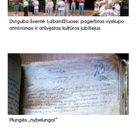
Dvi­gu­ba šven­tė La­bar­džiuo­se: pa­gerb­tas vys­ku­po
at­mi­ni­mas ir at­švęs­tas kul­tū­ros ju­bi­lie­jus
Plun­gės „ny­be­lun­gai“