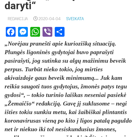
daryti“
REDAKCIJA
2020-04-04
SVEIKATA
Facebook
Messenger
WhatsApp
Viber
Share
„Norėjau pranešti apie kuriozišką situaciją.
Plungės ligoninės gydytojai buvo paprašyti
pasirašyti, jog sutinka su algų mažinimu beveik
perpus. Turbūt nieko tokio, jog mirties
akivaizdoje gaus beveik minimumą... Juk kam
reikia saugoti tuos gydytojus, žmonės patys tegu
gydosi“, – tokio turinio laiškas neseniai pasiekė
„Žemaičio“ redakciją. Gavę jį suklusome – negi
išties tokiu sunkiu metu, kai žaibiškai plintantis
koronavirusas vieną po kito į ligos patalą paguldo
net ir niekuo iki tol nesiskundusius žmones,