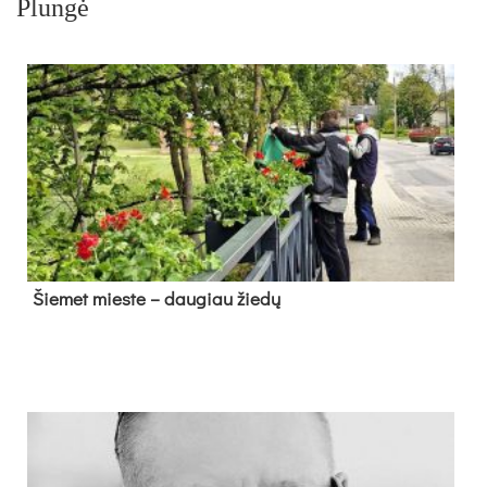
Plungė
Šie­met mies­te – dau­giau žie­dų