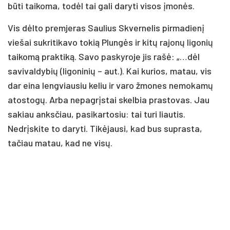
būti taikoma, todėl tai gali daryti visos įmonės.
Vis dėlto premjeras Saulius Skvernelis pirmadienį
viešai sukritikavo tokią Plungės ir kitų rajonų ligonių
taikomą praktiką. Savo paskyroje jis rašė: „…dėl
savivaldybių (ligoninių – aut.). Kai kurios, matau, vis
dar eina lengviausiu keliu ir varo žmones nemokamų
atostogų. Arba nepagrįstai skelbia prastovas. Jau
sakiau anksčiau, pasikartosiu: tai turi liautis.
Nedrįskite to daryti. Tikėjausi, kad bus suprasta,
tačiau matau, kad ne visų.