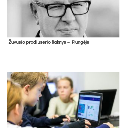
Žu­vu­sio pro­diu­se­rio šak­nys – Plun­gė­je