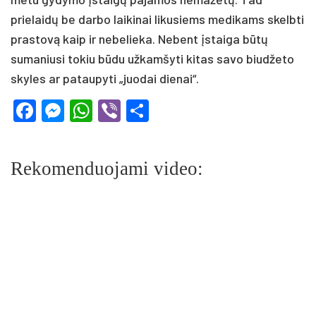
prielaidų be darbo laikinai likusiems medikams skelbti
prastovą kaip ir nebelieka. Nebent įstaiga būtų
sumaniusi tokiu būdu užkamšyti kitas savo biudžeto
skyles ar pataupyti „juodai dienai“.
Facebook
Messenger
WhatsApp
Viber
Share
Rekomenduojami video: