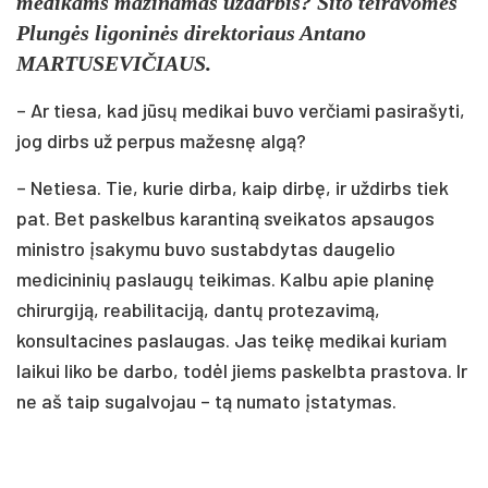
medikams mažinamas uždarbis? Šito teiravomės
Plungės ligoninės direktoriaus Antano
MARTUSEVIČIAUS.
– Ar tiesa, kad jūsų medikai buvo verčiami pasirašyti,
jog dirbs už perpus mažesnę algą?
– Netiesa. Tie, kurie dirba, kaip dirbę, ir uždirbs tiek
pat. Bet paskelbus karantiną sveikatos apsaugos
ministro įsakymu buvo sustabdytas daugelio
medicininių paslaugų teikimas. Kalbu apie planinę
chirurgiją, reabilitaciją, dantų protezavimą,
konsultacines paslaugas. Jas teikę medikai kuriam
laikui liko be darbo, todėl jiems paskelbta prastova. Ir
ne aš taip sugalvojau – tą numato įstatymas.