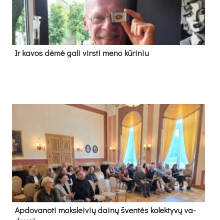
Ir ka­vos dė­mė ga­li virs­ti me­no kū­ri­niu
Ap­do­va­no­ti moks­lei­vių dai­nų šven­tės ko­lek­ty­vų va­