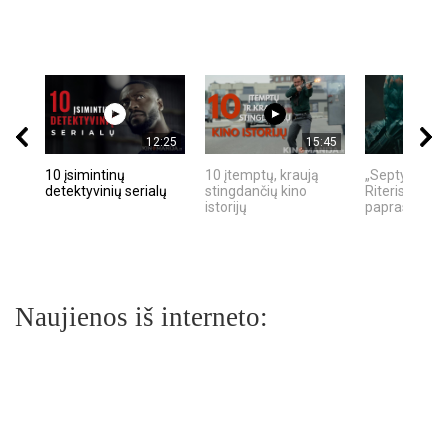
12:25
15:45
10 įsimintinų
10 įtemptų, kraują
„Septynių Ka
detektyvinių serialų
stingdančių kino
Riteris" – kai
istorijų
paprastumas
Naujienos iš interneto: