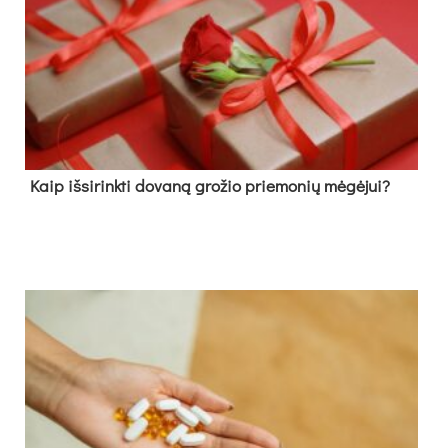
Kaip išsirinkti dovaną grožio priemonių mėgėjui?