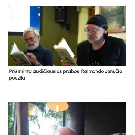
Pri­si­min­ta aukš­čiau­sios pra­bos Rai­mon­do Jo­nu­čio
poe­zi­ja