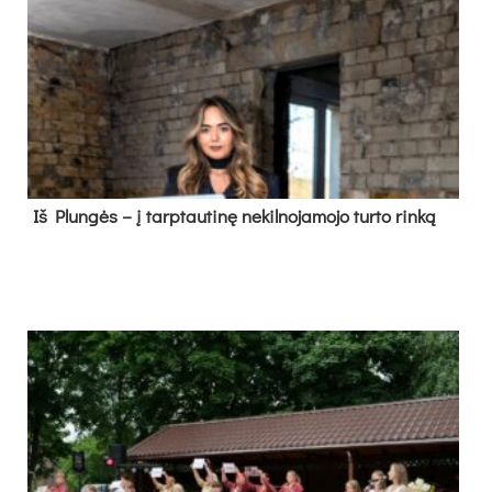
Iš Plungės – į tarptautinę nekilnojamojo turto rinką