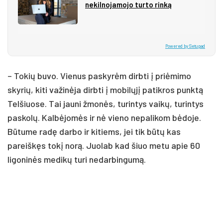
nekilnojamojo turto rinką
Powered by Setupad
– Tokių buvo. Vienus paskyrėm dirbti į priėmimo
skyrių, kiti važinėja dirbti į mobilųjį patikros punktą
Telšiuose. Tai jauni žmonės, turintys vaikų, turintys
paskolų. Kalbėjomės ir nė vieno nepalikom bėdoje.
Būtume radę darbo ir kitiems, jei tik būtų kas
pareiškęs tokį norą. Juolab kad šiuo metu apie 60
ligoninės medikų turi nedarbingumą.