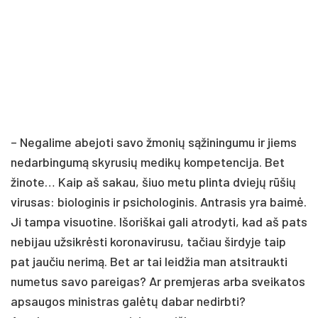
– Negalime abejoti savo žmonių sąžiningumu ir jiems
nedarbingumą skyrusių medikų kompetencija. Bet
žinote… Kaip aš sakau, šiuo metu plinta dviejų rūšių
virusas: biologinis ir psichologinis. Antrasis yra baimė.
Ji tampa visuotine. Išoriškai gali atrodyti, kad aš pats
nebijau užsikrėsti koronavirusu, tačiau širdyje taip
pat jaučiu nerimą. Bet ar tai leidžia man atsitraukti
numetus savo pareigas? Ar premjeras arba sveikatos
apsaugos ministras galėtų dabar nedirbti?