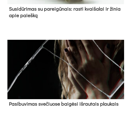
Su­si­dū­ri­mas su pa­rei­gū­nais: ras­ti kvai­ša­lai ir ži­nia
apie paieš­ką
Pa­si­bu­vi­mas sve­čiuo­se bai­gė­si iš­rau­tais plau­kais