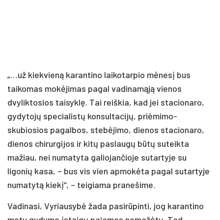
„…už kiekvieną karantino laikotarpio mėnesį bus
taikomas mokėjimas pagal vadinamąją vienos
dvyliktosios taisyklę. Tai reiškia, kad jei stacionaro,
gydytojų specialistų konsultacijų, priėmimo-
skubiosios pagalbos, stebėjimo, dienos stacionaro,
dienos chirurgijos ir kitų paslaugų būtų suteikta
mažiau, nei numatyta galiojančioje sutartyje su
ligonių kasa, – bus vis vien apmokėta pagal sutartyje
numatytą kiekį“, – teigiama pranešime.
Vadinasi, Vyriausybė žada pasirūpinti, jog karantino
metu gydymo įstaigų pajamos nemažėtų. Tad