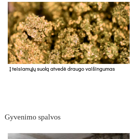
Į tei­sia­mų­jų suo­lą at­ve­dė drau­go vai­šin­gu­mas
Gyvenimo spalvos