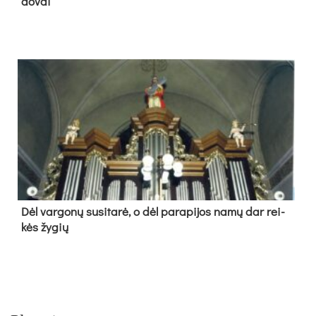
do­vai
Dėl var­go­nų su­si­ta­rė, o dėl pa­ra­pi­jos na­mų dar rei­
kės žy­gių