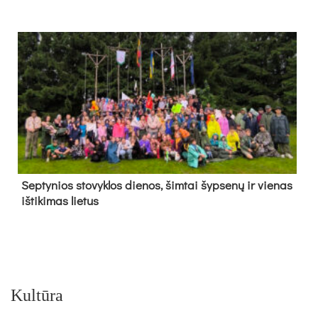
Sep­ty­nios sto­vyk­los die­nos, šim­tai šyp­se­nų ir vie­nas
iš­ti­ki­mas lie­tus
Kultūra