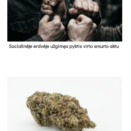
So­cia­li­nė­je erd­vė­je už­gi­męs pyk­tis vir­to smur­to ak­tu