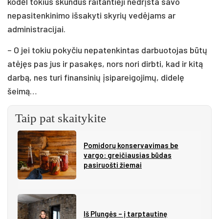
kodėl tokius skundus raitantieji nedrįsta savo
nepasitenkinimo išsakyti skyrių vedėjams ar
administracijai.
– O jei tokiu pokyčiu nepatenkintas darbuotojas būtų
atėjęs pas jus ir pasakęs, nors nori dirbti, kad ir kitą
darbą, nes turi finansinių įsipareigojimų, didelę
šeimą…
Taip pat skaitykite
Pomidorų konservavimas be
vargo: greičiausias būdas
pasiruošti žiemai
Iš Plungės – į tarptautinę