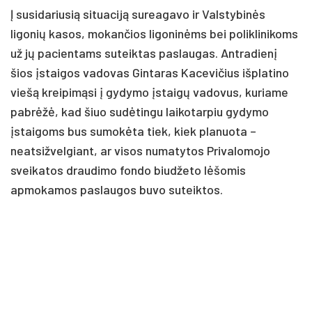
Į susidariusią situaciją sureagavo ir Valstybinės
ligonių kasos, mokančios ligoninėms bei poliklinikoms
už jų pacientams suteiktas paslaugas. Antradienį
šios įstaigos vadovas Gintaras Kacevičius išplatino
viešą kreipimąsi į gydymo įstaigų vadovus, kuriame
pabrėžė, kad šiuo sudėtingu laikotarpiu gydymo
įstaigoms bus sumokėta tiek, kiek planuota –
neatsižvelgiant, ar visos numatytos Privalomojo
sveikatos draudimo fondo biudžeto lėšomis
apmokamos paslaugos buvo suteiktos.