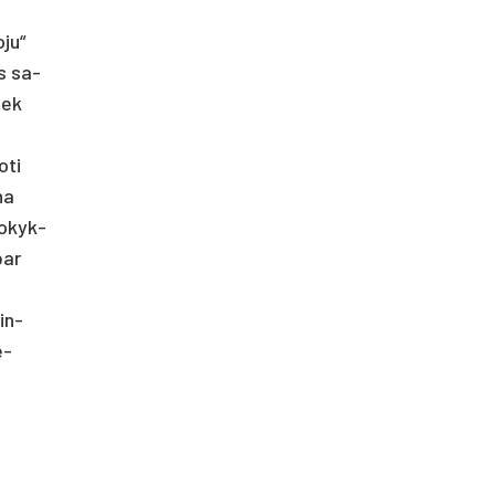
­ju“
us sa­
tiek
­ti
na
mo­kyk­
bar
rin­
e­