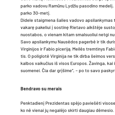
par­ko va­do­vu Ramū­nu Lyd­žiu pa­so­di­no me­delį, pri­
par­ko 30-metį.
Di­de­le staig­me­na ša­lies va­do­vo ap­si­lan­ky­mas 
va­karę pa­ke­liui į sos­tinę Rie­ta­vo aikštė­je su­sto
nuo­sta­bos, o vie­nam ki­tam smal­suo­liui ne­tgi nu­si
Sa­vo ap­si­lan­ky­mu Nausė­dos pa­gerbė ir tik du­ris 
Vir­gi­ni­jos ir Fa­bio pi­ce­riją. Meilės trem­ti­nys Fa­
tis. O po­lig­lotė Vir­gi­ni­ja ne tik dir­ba šei­mos vers­
kal­bos vai­ku­čius iš vi­sos Eu­ro­pos. Ža­vin­ga, kai
suo­me­nei. Čia dar grįši­me“, – po to sa­vo pa­sky­r
Bend­ra­vo su me­rais
Penk­ta­dienį Pre­zi­den­tas spėjo pa­viešė­ti vi­so­se
ko nė vie­nai jų ne­galė­jo skir­ti dau­giau dėme­sio. T