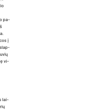
nio
nio pa­
iš
ia.
­cos į
a­slap­
tu­vių
tę vi­
s lai­
­rių