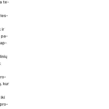
na te­
kvies­
 ir
o pa­
i ap­
i­nių
k
pro­
ą, kur
 iki
t pro­