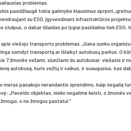
ua­liau­sias pro­ble­mas.
c­kis pa­si­džiaugė to­kia ga­li­my­be klau­si­mus spręsti „grei­tuo
 bend­rau­jant su ESO. Įgy­ven­di­nant inf­rast­ruktū­ros pro­jek­t
s stul­pus, o da­bar iš­lai­das po ly­giai pa­si­da­li­na tiek ESO, 
ir apie vie­šo­jo trans­por­to pro­ble­mas. „Ga­na sun­ku or­ga­ni­zuo
lin­ga sam­dyt trans­portą ar iš­lai­kyt au­to­busų par­kus. O bū
kie 7 žmonės ve­ža­mi, siun­čia­mi du au­to­bu­sai: vie­ša­sis ir 
i vieną au­to­busą, ku­ris vežtų ir vai­kus, ir suau­gu­sius, kas da­
­vo me­ras pa­sa­ko­jo ne­ran­dan­tis spren­di­mo, kaip ne­ga­lią tu­
vę: „Pa­vel­do ob­jek­tas, nie­ko ne­ga­li­me keis­ti, o žmonės v
ti žmo­gui, o ne žmo­gus pa­sta­tui.“