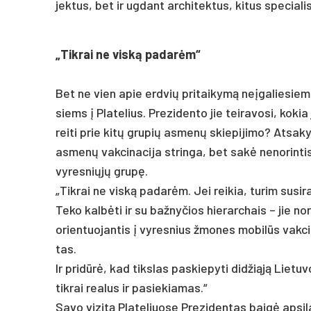
jek­tus, bet ir ug­dant ar­chi­tek­tus, ki­tus spe­cia­l
„Tik­rai ne viską pa­darėm“
Bet ne vien apie erd­vių pri­tai­kymą ne­įga­lie­siems 
siems į Pla­te­lius. Pre­zi­den­to jie tei­ra­vo­si, k
rei­ti prie kitų gru­pių as­menų skie­pi­ji­mo? At­sa
as­menų vak­ci­na­ci­ja strin­ga, bet sakė ne­no­rin­tis
vy­res­niųjų grupę.
„Tik­rai ne viską pa­darėm. Jei rei­kia, tu­rim su­si­ras
Te­ko kalbė­ti ir su baž­ny­čios hie­rar­chais – jie n
orien­tuo­jan­tis į vy­res­nius žmo­nes mo­bilūs vak­ci­
tas.
Ir pri­dūrė, kad tiks­las pa­skie­py­ti did­žiąją Lie­tu­
tik­rai rea­lus ir pa­sie­kia­mas.“
Sa­vo vi­zitą Pla­te­liuo­se Pre­zi­den­tas baigė ap­si­l