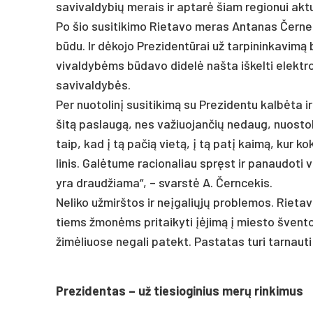
sa­vi­val­dy­bių me­rais ir ap­tarė šiam re­gio­nui ak­t
Po šio su­si­ti­ki­mo Rie­ta­vo me­ras An­ta­nas Čer­ne
būdu. Ir dėko­jo Pre­zi­dentū­rai už tar­pi­nin­ka­vimą
vi­val­dybėms būda­vo di­delė naš­ta iš­kel­ti elekt­ro
sa­vi­val­dybės.
Per nuo­to­linį su­si­ti­kimą su Pre­zi­den­tu kalbė­ta 
šitą pa­slaugą, nes va­žiuo­jan­čių ne­daug, nuo­sto­
taip, kad į tą pa­čią vietą, į tą pa­tį kaimą, kur ko­
li­nis. Galė­tu­me ra­cio­na­liau spręst ir pa­nau­do­t
yra draud­žia­ma“, – svarstė A. Čern­ce­kis.
Ne­li­ko už­mirš­tos ir ne­įga­liųjų pro­ble­mos. Rie­ta
tiems žmonėms pri­tai­ky­ti įėjimą į mies­to šven­to
žimė­liuo­se ne­ga­li pa­tekt. Pas­ta­tas tu­ri tar­nau­
Pre­zi­den­tas – už tie­sio­gi­nius merų rin­ki­mus