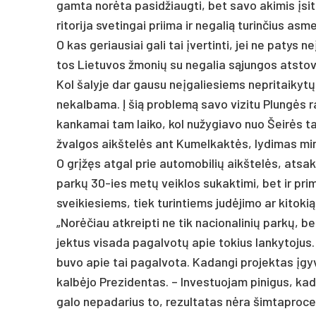
gam­ta norė­ta pa­si­džiaug­ti, bet sa­vo aki­mis įsi­ti­
ri­to­ri­ja sve­tin­gai prii­ma ir ne­ga­lią tu­rin­čius as­me
O kas ge­riau­siai ga­li tai įver­tin­ti, jei ne pa­tys ne
tos Lie­tu­vos žmo­nių su ne­ga­lia sąjun­gos at­stovė
Kol ša­ly­je dar gau­su ne­įga­lie­siems ne­pri­tai­kyt
ne­kal­ba­ma. Į šią pro­blemą sa­vo vi­zi­tu Plungės ra
kan­ka­mai tam lai­ko, kol nu­žy­gia­vo nuo Šeirės ta­
žval­gos aikš­telės ant Ku­mel­kaktės, ly­di­mas min
O grįžęs at­gal prie au­to­mo­bi­lių aikš­telės, at­sa­k
par­kų 30-ies metų veik­los su­kak­ti­mi, bet ir pri­min
svei­kie­siems, tiek tu­rin­tiems judė­ji­mo ar ki­to­kią 
„Norė­čiau at­kreip­ti ne tik na­cio­na­li­nių par­kų, 
jek­tus vi­sa­da pa­gal­votų apie to­kius lan­ky­to­ju
bu­vo apie tai pa­gal­vo­ta. Ka­dan­gi pro­jek­tas įgy­
kalbė­jo Pre­zi­den­tas. – In­ves­tuo­jam pi­ni­gus, kad 
ga­lo ne­pa­da­rius to, re­zul­ta­tas nėra šim­tap­ro­c