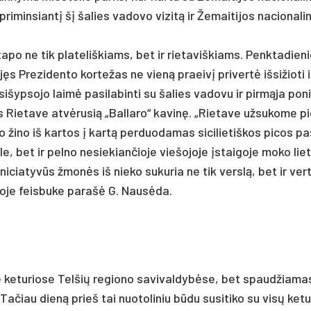
min­siantį šį ša­lies va­do­vo vi­zitą ir Že­mai­ti­jos na­cio­na­li­
ta­po ne tik pla­te­liš­kiams, bet ir rie­ta­viš­kiams. Penk­ta­die­
jęs Pre­zi­den­to kor­te­žas ne vieną praeivį pri­vertė iš­si­žio­ti 
­šyp­so­jo laimė pa­si­la­bin­ti su ša­lies va­do­vu ir pirmą­ja po­n
Rie­ta­ve at­vėru­sią „Bal­la­ro“ ka­vinę. „Rie­ta­ve už­su­ko­me pi
bio ži­no iš kar­tos į kartą per­duo­da­mas si­ci­lie­tiš­kos pi­cos p
le, bet ir pel­no ne­sie­kian­čio­je vie­šo­jo­je įstai­go­je mo­ko lie­
 ini­cia­tyvūs žmonės iš nie­ko su­ku­ria ne tik verslą, bet ir ver
o­je feis­bu­ke pa­rašė G. Nausė­da.
 ke­tu­rio­se Tel­šių re­gio­no sa­vi­val­dybė­se, bet spaud­žia­ma
a­čiau dieną prie­š tai nuo­to­li­niu būdu su­si­ti­ko su visų ke­tu