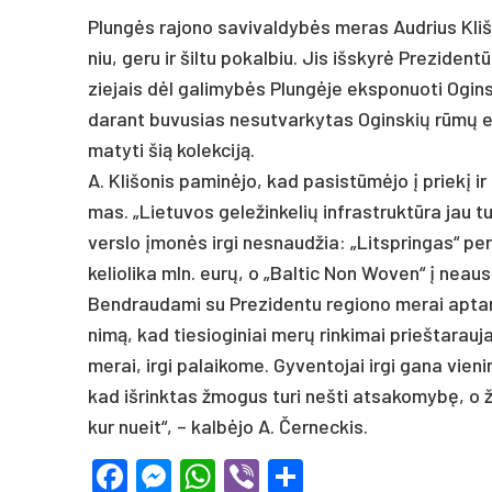
Plungės ra­jo­no sa­vi­val­dybės me­ras Aud­rius Kli­šo
niu, ge­ru ir šil­tu po­kal­biu. Jis išs­kyrė Pre­zi­den
zie­jais dėl ga­li­mybės Plungė­je eks­po­nuo­ti Ogins
da­rant bu­vu­sias ne­sut­var­ky­tas Ogins­kių rūmų er
ma­ty­ti šią ko­lek­ciją.
A. Kli­šo­nis pa­minė­jo, kad pa­si­stūmėjo į prie­kį ir
mas. „Lie­tu­vos ge­le­žin­ke­lių inf­rast­ruktū­ra jau 
vers­lo įmonės ir­gi ne­snaud­žia: „Litsp­rin­gas“ per
keliolika mln. eurų, o „Bal­tic Non Wo­ven“ į neaus
Bend­rau­da­mi su Pre­zi­den­tu re­gio­no me­rai ap­tarė
nimą, kad tie­sio­gi­niai merų rin­ki­mai prie­šta­rau­ja 
me­rai, ir­gi pa­lai­ko­me. Gy­ven­to­jai ir­gi ga­na vie­
kad iš­rink­tas žmo­gus tu­ri ne­šti at­sa­ko­mybę, o ž
kur nueit“, – kalbė­jo A. Čer­nec­kis.
Facebook
Messenger
WhatsApp
Viber
Share