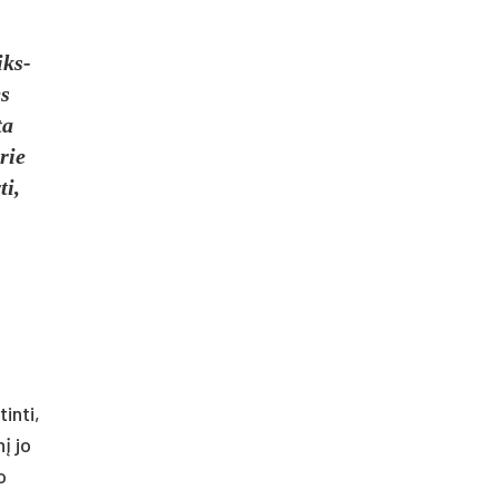
iks­
ės
ta
­rie
ti,
in­ti,
nį jo
o