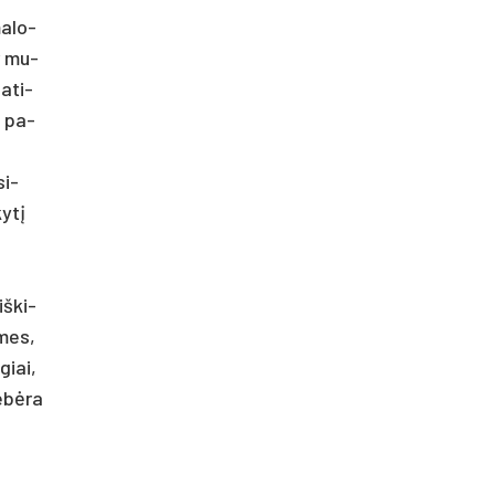
a­lo­
ir mu­
 ati­
ę pa­
si­
kytį
iš­ki­
, mes,
­giai,
e­bėra