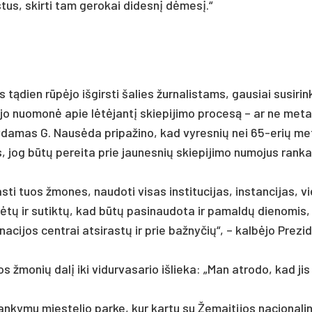
is­tus, skir­ti tam ge­ro­kai di­desnį dėmesį.“
tądien rūpėjo iš­girs­ti ša­lies žur­na­lis­tams, gau­siai su­si­rin
o­kia jo nuo­monė apie lėtėjantį skie­pi­ji­mo pro­cesą – ar ne me­
­ky­da­mas G. Nausė­da pri­pa­ži­no, kad vy­res­nių nei 65-erių m
, jog būtų pe­rei­ta prie jau­nes­nių skie­pi­ji­mo nu­mo­jus ran­ka
­ti tuos žmo­nes, nau­do­ti vi­sas ins­ti­tu­ci­jas, ins­tan­ci­jas, vi
orėtų ir su­tiktų, kad būtų pa­si­nau­do­ta ir pa­maldų die­no­mis
na­ci­jos cent­rai at­si­rastų ir prie baž­ny­čių“, – kalbė­jo Pre­zi
vos žmo­nių dalį iki vi­dur­va­sa­rio iš­lie­ka: „Man at­ro­do, kad ji
an­ky­mu mies­te­lio par­ke, kur kar­tu su Že­mai­ti­jos na­cio­na­li­