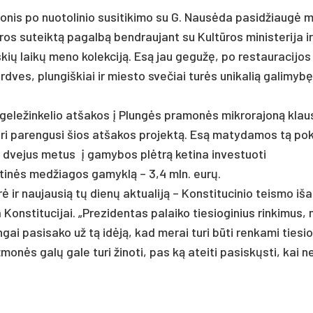
­nis po nuo­to­li­nio su­si­ti­ki­mo su G. Nausė­da pa­si­džiaugė m
tū­ros su­teiktą pa­galbą bend­rau­jant su Kultū­ros mi­nis­te­ri­ja 
­kių laikų me­no ko­lek­ciją. Esą jau ge­gužę, po res­tau­ra­ci­jos
d­ves, plun­giš­kiai ir mies­to sve­čiai turės uni­ka­lią ga­li­myb
 ge­le­žin­ke­lio at­ša­kos į Plungės pra­monės mik­ro­ra­joną klau­
tu­ri pa­ren­gu­si šios at­ša­kos pro­jektą. Esą ma­ty­da­mos tą po­
 dve­jus me­tus į ga­my­bos plėtrą ke­ti­na in­ves­tuo­ti
­tinės med­žia­gos ga­myklą – 3,4 mln. eurų.
 ir nau­jau­sią tų dienų ak­tua­liją – Kons­ti­tu­ci­nio teis­mo iša
Kons­ti­tu­ci­jai. „Pre­zi­den­tas pa­lai­ko tie­sio­gi­nius rin­ki­mus
nin­gai pa­si­sa­ko už tą idėją, kad me­rai tu­ri būti ren­ka­mi tie­sio
monės galų ga­le tu­ri ži­no­ti, pas ką atei­ti pa­si­skųsti, kai n