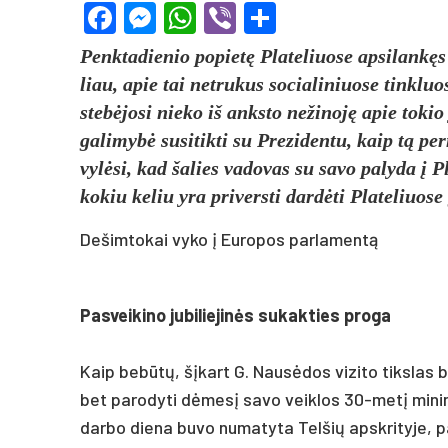
Facebook
Messenger
WhatsApp
Viber
Share
Penk­ta­die­nio po­pietę Pla­te­liuo­se ap­si­lankę
liau, apie tai ne­tru­kus so­cia­li­niuo­se tink­luo
stebė­jo­si nie­ko iš anks­to ne­ži­noję apie to­kio
ga­li­mybė su­si­tik­ti su Pre­zi­den­tu, kaip tą per
vylė­si, kad ša­lies va­do­vas su sa­vo pa­ly­da į P
ko­kiu ke­liu yra pri­vers­ti dardė­ti Pla­te­liuo­se gy
Dešimtokai vyko į Europos parlamentą
Pas­vei­ki­no ju­bi­lie­jinės su­kak­ties pro­ga
Kaip be­būtų, šįkart G. Nausė­dos vi­zi­to tiks­las bu­vo
bet pa­ro­dy­ti dėmesį sa­vo veik­los 30-metį mi­nin­
dar­bo die­na bu­vo nu­ma­ty­ta Tel­šių ap­skri­ty­je, pa