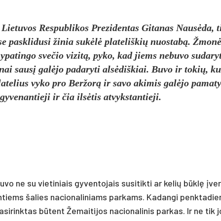
s Lie­tu­vos Res­pub­li­kos Pre­zi­den­tas Gi­ta­nas Nausė­da, t
­se pa­skli­du­si ži­nia su­kėlė pla­te­liš­kių nuo­stabą. Žmon
 ypa­tin­go sve­čio vi­zitą, py­ko, kad jiems ne­bu­vo su­da­ry­
­nai sausį galė­jo pa­da­ry­ti alsė­diš­kiai. Bu­vo ir to­kių, ku
la­te­lius vy­ko pro Ber­žorą ir sa­vo aki­mis galė­jo pa­ma­ty­
­ve­nan­tie­ji ir čia ilsė­tis at­vyks­tan­tie­ji.
 ne su vie­ti­niais gy­ven­to­jais su­si­tik­ti ar ke­lių būklę įver­t
tiems ša­lies na­cio­na­li­niams par­kams. Ka­dan­gi penk­ta­die
­si­rink­tas būtent Že­mai­ti­jos na­cio­na­li­nis par­kas. Ir ne tik j