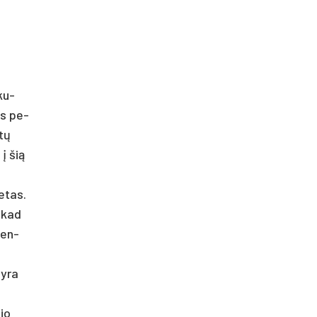
­ku­
tas pe­
etų
 į šią
e­tas.
, kad
­den­
s yra
nio