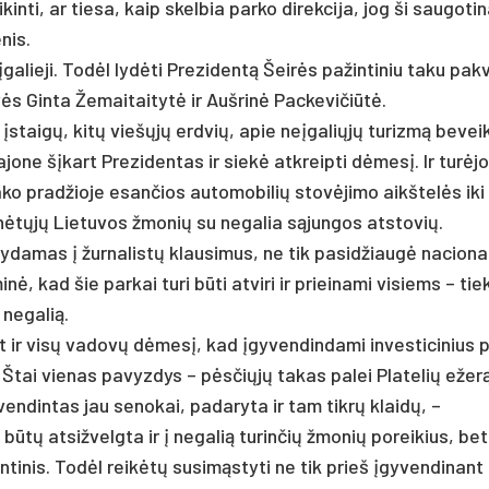
kin­ti, ar tie­sa, kaip skel­bia par­ko di­rek­ci­ja, jog ši sau­go­ti­
­nis.
­įga­lie­ji. Todėl lydė­ti Pre­zi­dentą Šeirės pa­žin­ti­niu ta­ku pa­
s Gin­ta Že­mai­tai­tytė ir Auš­rinė Pac­ke­vi­čiūtė.
ų įstaigų, kitų viešųjų erd­vių, apie ne­įga­liųjų tu­rizmą be­veik
­jo­ne šįkart Pre­zi­den­tas ir siekė at­kreip­ti dėmesį. Ir turė­j
ko pra­džio­je esan­čios au­to­mo­bi­lių stovė­ji­mo aikš­telės ik
ėtųjų Lie­tu­vos žmo­nių su ne­ga­lia sąjun­gos at­sto­vių.
y­da­mas į žur­na­listų klau­si­mus, ne tik pa­si­džiaugė na­cio­na­l
ė, kad šie par­kai tu­ri būti at­vi­ri ir priei­na­mi vi­siems – tie
ne­ga­lią.
bet ir visų va­dovų dėmesį, kad įgy­ven­din­da­mi in­ves­ti­ci­nius 
s. Štai vie­nas pa­vyz­dys – pėsčiųjų ta­kas pa­lei Pla­te­lių ežer
ven­din­tas jau se­no­kai, pa­da­ry­ta ir tam tikrų klaidų, –
būtų at­si­žvelg­ta ir į ne­ga­lią tu­rin­čių žmo­nių po­rei­kius, bet
en­ti­nis. Todėl reikėtų su­si­mąsty­ti ne tik prie­š įgy­ven­di­nan