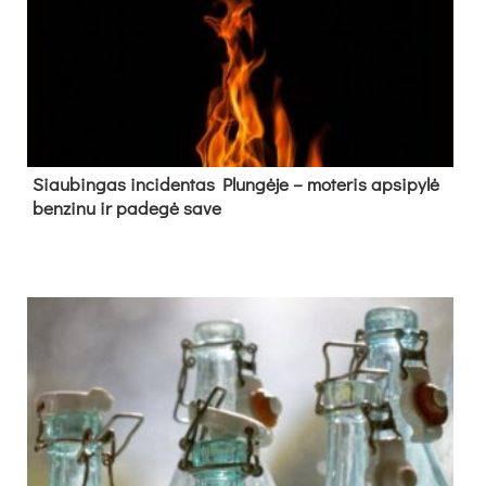
Siau­bin­gas in­ci­den­tas Plun­gė­je – mo­te­ris ap­si­py­lė
ben­zi­nu ir pa­de­gė sa­ve