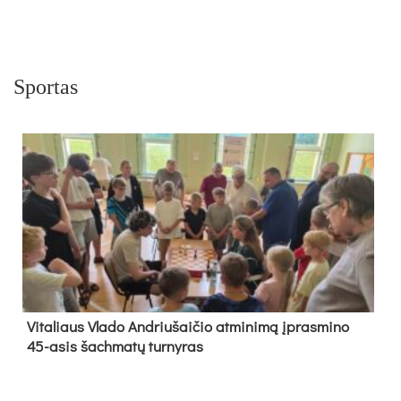
Sportas
Vi­ta­liaus Vla­do And­riu­šai­čio at­mi­ni­mą įpras­mi­no
45-asis šach­ma­tų tur­ny­ras