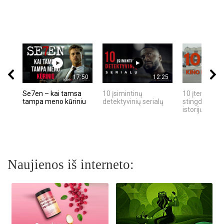
17:50
12:25
Se7en – kai tamsa
10 įsimintinų
10 įtemptų, k
tampa meno kūriniu
detektyvinių serialų
stingdančių k
istorijų
Naujienos iš interneto: