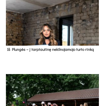
Iš Plungės – į tarptautinę nekilnojamojo turto rinką