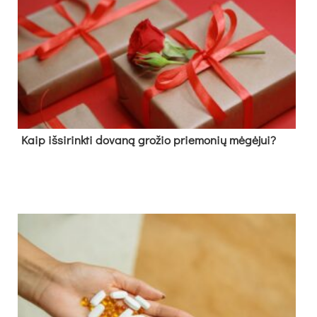
Kaip išsirinkti dovaną grožio priemonių mėgėjui?