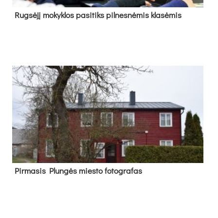
Rug­sė­jį mo­kyk­los pa­si­tiks pil­nes­nė­mis kla­sė­mis
Pir­ma­sis Plun­gės mies­to fo­tog­ra­fas