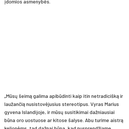
įdomios asmenybės.
„Mūsų šeimą galima apibūdinti kaip itin netradicišką ir
laužančią nusistovėjusius stereotipus. Vyras Marius
gyvena Islandijoje, ir mūsų susitikimai dažniausiai
būna oro uostuose ar kitose šalyse. Abu turime aistrą
kelionėms, tad dažnai būna, kad nusprendžiame