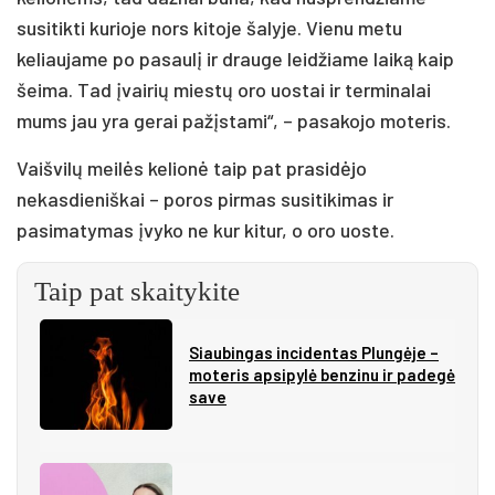
susitikti kurioje nors kitoje šalyje. Vienu metu
keliaujame po pasaulį ir drauge leidžiame laiką kaip
šeima. Tad įvairių miestų oro uostai ir terminalai
mums jau yra gerai pažįstami“, – pasakojo moteris.
Vaišvilų meilės kelionė taip pat prasidėjo
nekasdieniškai – poros pirmas susitikimas ir
pasimatymas įvyko ne kur kitur, o oro uoste.
Taip pat skaitykite
Siau­bin­gas in­ci­den­tas Plun­gė­je –
mo­te­ris ap­si­py­lė ben­zi­nu ir pa­de­gė
sa­ve