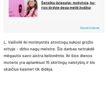
Ša­tei­kių švie­su­lys: mo­ky­to­ja, ku­
rios šir­dy­je de­ga mei­lė žo­džiui
Powered by Setupad
L. Vaišvilė iki motinystės atostogų sukosi grožio
srityje – dirbo nagų meistre. Šis darbas netrukdė
mėgautis savo aistra kelionėmis. Iki šios dienos
moteris yra aplankiusi 15 skirtingų valstybių ir šis
skaičius kasmet tik didėja.