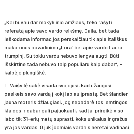
„Kai buvau dar mokyklinio amžiaus, teko rašyti
referatą apie savo vardo reikšmę. Gaila, bet tada
ieškodama informacijos perskaičiau tik apie itališkus
makaronus pavadinimu „Lora“ bei apie vardo Laura
trumpinį. Su tokiu vardu nebuvo lengva augti. Būti
išskirtine tada nebuvo taip populiaru kaip dabar“, –
kalbėjo plungiškė.
L. Vaišvilė sakė visada svajojusi, kad užaugusi
pasikeis savo vardą į kokį labiau įprastą. Bet šiandien
jauna moteris džiaugiasi, jog nepadarė tos lemtingos
klaidos ir dabar gali pajuokauti, kad jai prireikė viso
labo tik 31-erių metų suprasti, koks unikalus ir gražus
yra jos vardas. O juk įdomiais vardais neretai vadinasi