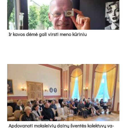
Ir ka­vos dė­mė ga­li virs­ti me­no kū­ri­niu
Ap­do­va­no­ti moks­lei­vių dai­nų šven­tės ko­lek­ty­vų va­