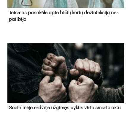
Teis­mas pa­sa­kė­le apie bi­čių ko­rių de­zin­fek­ci­ją ne­
pa­ti­kė­jo
So­cia­li­nė­je erd­vė­je už­gi­męs pyk­tis vir­to smur­to ak­tu