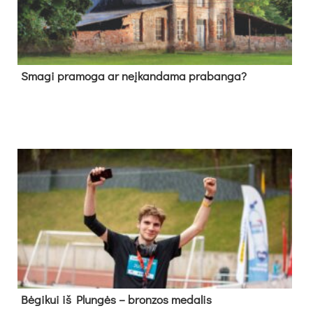
Sma­gi pra­mo­ga ar neį­kan­da­ma pra­ban­ga?
Bė­gi­kui iš Plun­gės – bron­zos me­da­lis