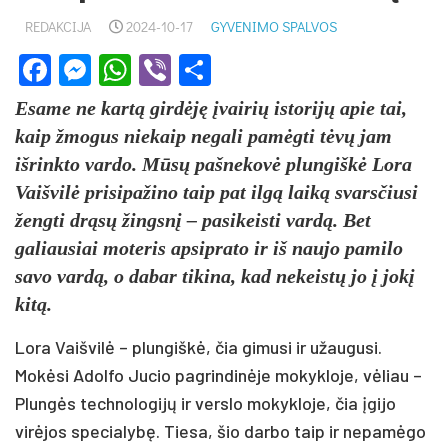
REDAKCIJA
2024-10-17
GYVENIMO SPALVOS
Facebook
Messenger
WhatsApp
Viber
Share
Esame ne kartą girdėję įvairių istorijų apie tai,
kaip žmogus niekaip negali pamėgti tėvų jam
išrinkto vardo. Mūsų pašnekovė plungiškė Lora
Vaišvilė prisipažino taip pat ilgą laiką svarsčiusi
žengti drąsų žingsnį – pasikeisti vardą. Bet
galiausiai moteris apsiprato ir iš naujo pamilo
savo vardą, o dabar tikina, kad nekeistų jo į jokį
kitą.
Lora Vaišvilė – plungiškė, čia gimusi ir užaugusi.
Mokėsi Adolfo Jucio pagrindinėje mokykloje, vėliau –
Plungės technologijų ir verslo mokykloje, čia įgijo
virėjos specialybę. Tiesa, šio darbo taip ir nepamėgo