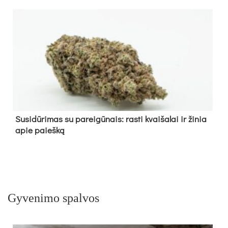
Su­si­dū­ri­mas su pa­rei­gū­nais: ras­ti kvai­ša­lai ir ži­nia
apie paieš­ką
Gyvenimo spalvos