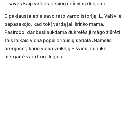
ir savęs kaip virėjos tiesiog neįsivaizduojanti.
O paklausta apie savo reto vardo istoriją, L. Vaišvilė
papasakojo, kad tokį vardą jai išrinko mama.
Pasirodo, dar besilaukdama dukrelės ji mėgo žiūrėti
tais laikais vieną populiariausių serialą „Namelis
prerijose“, kurio viena veikėjų – šviesiaplaukė
mergaitė varu Lora Ingals.