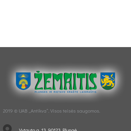
2019 © UAB „Antikva“. Visos teisės saugomos.
Vytauto g. 13, 90123 Plungė