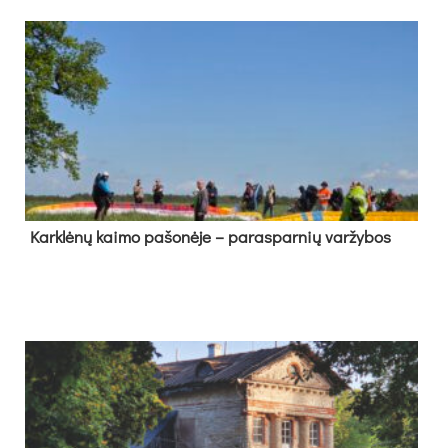
Kark­lė­nų kai­mo pa­šo­nė­je – pa­ras­par­nių var­žy­bos