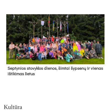
Sep­ty­nios sto­vyk­los die­nos, šim­tai šyp­se­nų ir vie­nas
iš­ti­ki­mas lie­tus
Kultūra