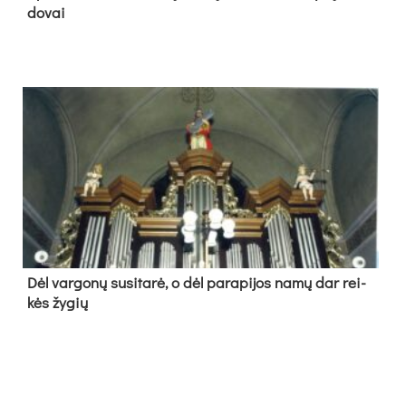
do­vai
Dėl var­go­nų su­si­ta­rė, o dėl pa­ra­pi­jos na­mų dar rei­
kės žy­gių