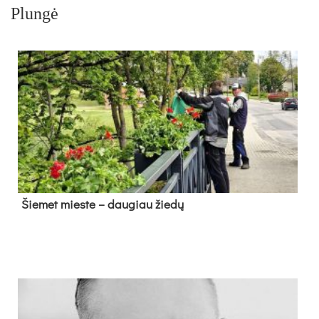
Plungė
Šie­met mies­te – dau­giau žie­dų