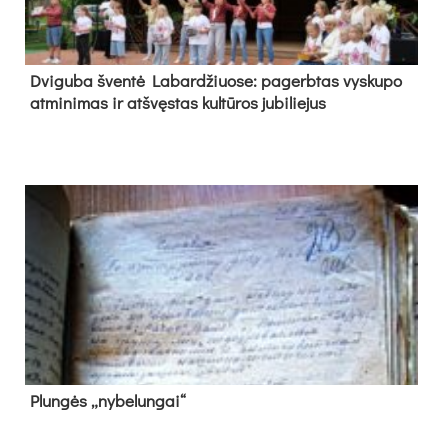
Dvi­gu­ba šven­tė La­bar­džiuo­se: pa­gerb­tas vys­ku­po
at­mi­ni­mas ir at­švęs­tas kul­tū­ros ju­bi­lie­jus
Plun­gės „ny­be­lun­gai“