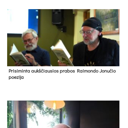
Pri­si­min­ta aukš­čiau­sios pra­bos Rai­mon­do Jo­nu­čio
poe­zi­ja