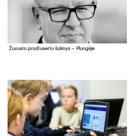
Žu­vu­sio pro­diu­se­rio šak­nys – Plun­gė­je