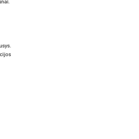
nai.
usys.
cijos