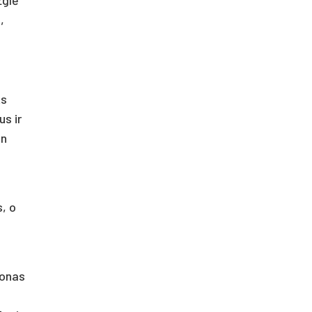
,
ts
us ir
in
, o
Jonas
ų