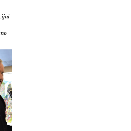
cijai
eno