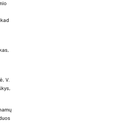
nio
 kad
kas,
ė, V.
škys,
sinamų
aduos