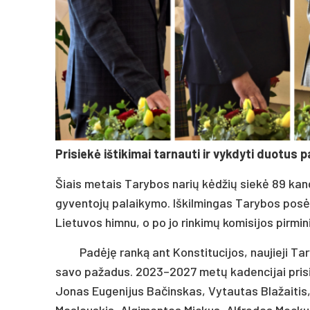
Prisiekė ištikimai tarnauti ir vykdyti duotus 
Šiais metais Tarybos narių kėdžių siekė 89 kandi
gyventojų palaikymo. Iškilmingas Tarybos posėdi
Lietuvos himnu, o po jo rinkimų komisijos pirmin
Padėję ranką ant Konstitucijos, naujieji Tar
savo pažadus. 2023–2027 metų kadencijai prisi
Jonas Eugenijus Bačinskas, Vytautas Blažaitis, 
Maslauskis, Algimantas Mickus, Alfredas Mockus,