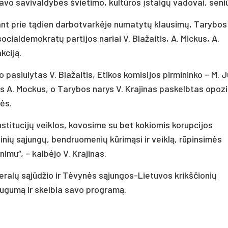
o savivaldybės švietimo, kultūros įstaigų vadovai, seniū
nant prie tądien darbotvarkėje numatytų klausimų, Tarybos
ocialdemokratų partijos nariai V. Blažaitis, A. Mickus, A.
kciją.
 pasiulytas V. Blažaitis, Etikos komisijos pirmininko – M. J
s A. Mockus, o Tarybos narys V. Krajinas paskelbtas opozi
rės.
institucijų veiklos, kovosime su bet kokiomis korupcijos
nių sąjungų, bendruomenių kūrimąsi ir veiklą, rūpinsimės
imu“, – kalbėjo V. Krajinas.
beralų sąjūdžio ir Tėvynės sąjungos-Lietuvos krikščionių
ugumą ir skelbia savo programą.