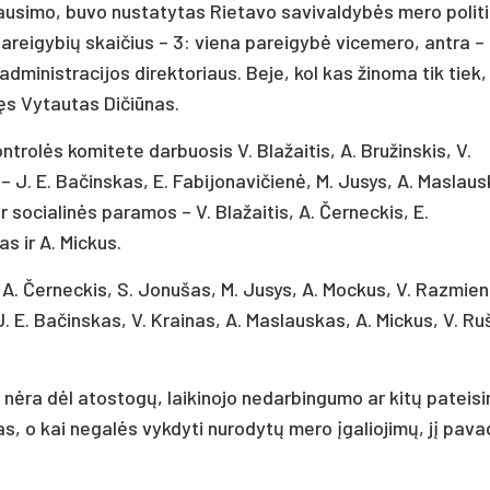
ausimo, buvo nustatytas Rietavo savivaldybės mero politi
areigybių skaičius – 3: viena pareigybė vicemero, antra –
administracijos direktoriaus. Beje, kol kas žinoma tik tiek,
vęs Vytautas Dičiūnas.
trolės komitete darbuosis V. Blažaitis, A. Bružinskis, V.
 – J. E. Bačinskas, E. Fabijonavičienė, M. Jusys, A. Maslaus
ir socialinės paramos – V. Blažaitis, A. Černeckis, E.
as ir A. Mickus.
 A. Černeckis, S. Jonušas, M. Jusys, A. Mockus, V. Razmien
 J. E. Bačinskas, V. Krainas, A. Maslauskas, A. Mickus, V. Ru
jo nėra dėl atostogų, laikinojo nedarbingumo ar kitų patei
s, o kai negalės vykdyti nurodytų mero įgaliojimų, jį pav