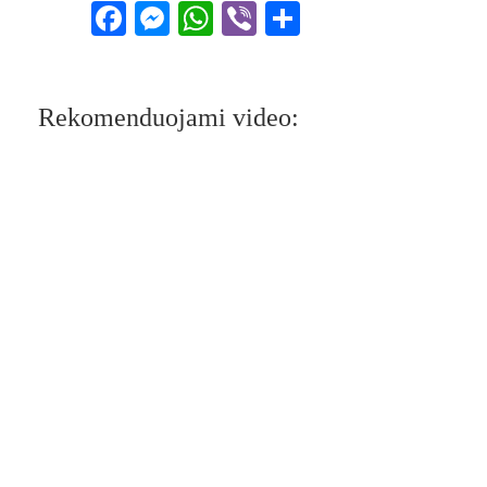
Facebook
Messenger
WhatsApp
Viber
Share
Rekomenduojami video: