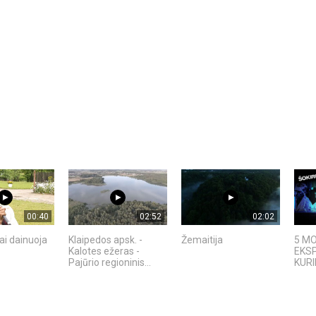
00:40
02:52
02:02
ai dainuoja
Klaipedos apsk. -
Žemaitija
5 MO
Kalotes ežeras -
EKSP
Pajūrio regioninis...
KURI