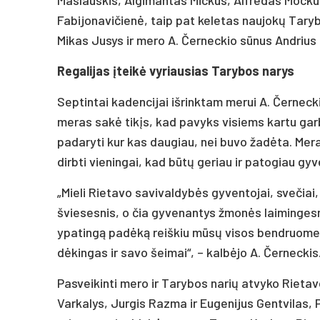
Fabijonavičienė, taip pat keletas naujokų Taryb
Mikas Jusys ir mero A. Černeckio sūnus Andrius
Regalijas įteikė vyriausias Tarybos narys
Septintai kadencijai išrinktam merui A. Černecki
meras sakė tikįs, kad pavyks visiems kartu garbi
padaryti kur kas daugiau, nei buvo žadėta. Mera
dirbti vieningai, kad būtų geriau ir patogiau g
„Mieli Rietavo savivaldybės gyventojai, svečiai
šviesesnis, o čia gyvenantys žmonės laiminges
ypatingą padėką reiškiu mūsų visos bendruomen
dėkingas ir savo šeimai“, – kalbėjo A. Černeckis
Pasveikinti mero ir Tarybos narių atvyko Riet
Varkalys, Jurgis Razma ir Eugenijus Gentvilas, 