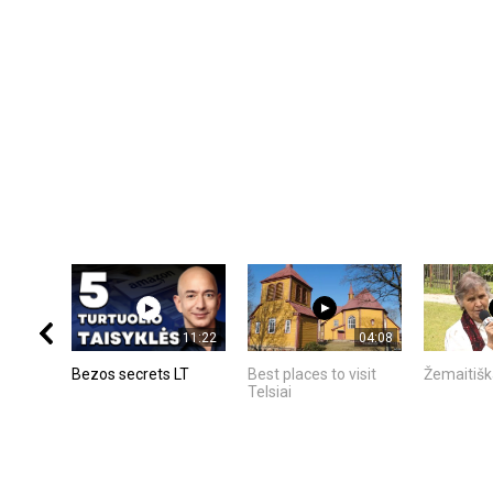
11:22
04:08
Bezos secrets LT
Best places to visit
Žemaitišk
Telsiai