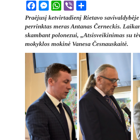
Facebook
Messenger
WhatsApp
Viber
Share
Praėjusį ketvirtadienį Rietavo savivaldybėje
perrinktas meras Antanas Černeckis. Laikant
skambant polonezui, „Atsisveikinimas su tė
mokyklos mokinė Vanesa Česnauskaitė.