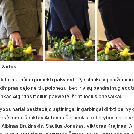
pažadus
datai, tačiau prisiekti pakviesti 17, sulaukusių didžiausio
s prasidėjo ne tik polonezu, bet ir visų bendrai sugiedot
inkas Algirdas Meilus pakvietė išrintuosius priesaikai.
ybos nariai pasižadėjo sąžiningai ir garbingai dirbti bei vyk
ekė meru išrinktas Antanas Černeckis, o Tarybos nariais:
Albinas Bružinskis, Saulius Jonušas, Viktoras Krajinas, A
 Virgilijus Ruškys, Augustas Šlimas, Vilija Razmienė bei 