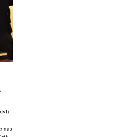
u
dyti
lbinas
Eglė