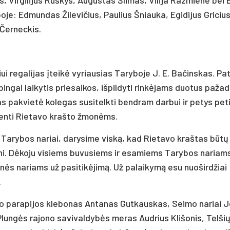
oje: Edmundas Žilevičius, Paulius Šniauka, Egidijus Gricius
 Černeckis.
ui regalijas įteikė vyriausias Taryboje J. E. Bačinskas. Pa
ngai laikytis priesaikos, išpildyti rinkėjams duotus pažad
s pakvietė kolegas susitelkti bendram darbui ir petys pet
yventi Rietavo krašto žmonėms.
, Tarybos nariai, darysime viską, kad Rietavo kraštas būtų
ni. Dėkoju visiems buvusiems ir esamiems Tarybos nariams
ės nariams už pasitikėjimą. Už palaikymą esu nuoširdžiai
.
avo parapijos klebonas Antanas Gutkauskas, Seimo nariai 
Plungės rajono savivaldybės meras Audrius Klišonis, Telši