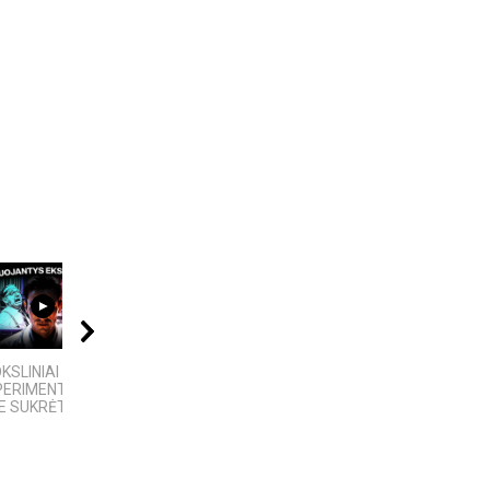
11:00
09:20
08:40
KSLINIAI
10 FILMUOSE
VIENINTELIS LIETUVIŲ
ERIMENTAI,
IŠGALVOTŲ
KILMĖS NASA
E SUKRĖTĖ...
TECHNOLOGIJŲ,...
ASTRONAUTAS