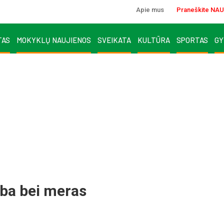
Apie mus
Praneškite NAU
TAS
MOKYKLŲ NAUJIENOS
SVEIKATA
KULTŪRA
SPORTAS
GY
yba bei meras