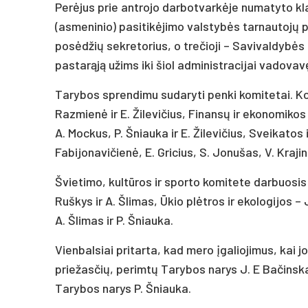
Perėjus prie antrojo darbotvarkėje numatyto kl
(asmeninio) pasitikėjimo valstybės tarnautojų p
posėdžių sekretorius, o trečioji – Savivaldybės 
pastarąją užims iki šiol administracijai vadova
Tarybos sprendimu sudaryti penki komitetai. Kon
Razmienė ir E. Žilevičius, Finansų ir ekonomikos
A. Mockus, P. Šniauka ir E. Žilevičius, Sveikatos 
Fabijonavičienė, E. Gricius, S. Jonušas, V. Krajin
Švietimo, kultūros ir sporto komitete darbuosis
Ruškys ir A. Šlimas, Ūkio plėtros ir ekologijos –
A. Šlimas ir P. Šniauka.
Vienbalsiai pritarta, kad mero įgaliojimus, kai 
priežasčių, perimtų Tarybos narys J. E Bačinska
Tarybos narys P. Šniauka.