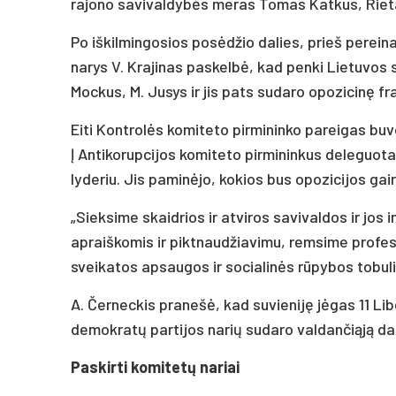
rajono savivaldybės meras Tomas Katkus, Rietav
Po iškilmingosios posėdžio dalies, prieš perei
narys V. Krajinas paskelbė, kad penki Lietuvos s
Mockus, M. Jusys ir jis pats sudaro opozicinę fra
Eiti Kontrolės komiteto pirmininko pareigas buvo
Į Antikorupcijos komiteto pirmininkus deleguota
lyderiu. Jis paminėjo, kokios bus opozicijos gai
„Sieksime skaidrios ir atviros savivaldos ir jos 
apraiškomis ir piktnaudžiavimu, remsime profesi
sveikatos apsaugos ir socialinės rūpybos tobulin
A. Černeckis pranešė, kad suvieniję jėgas 11 Li
demokratų partijos narių sudaro valdančiąją da
Paskirti komitetų nariai