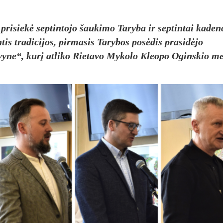
 prisiekė septintojo šaukimo Taryba ir septintai kaden
is tradicijos, pirmasis Tarybos posėdis prasidėjo
vyne“, kurį atliko Rietavo Mykolo Kleopo Oginskio m