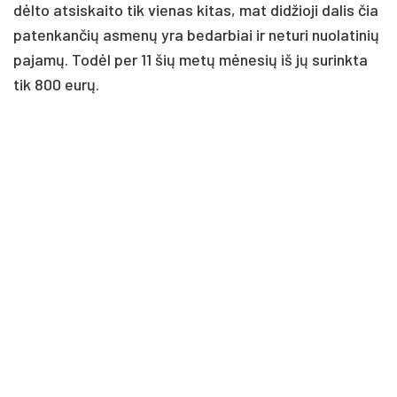
dėl­to at­si­skai­to tik vie­nas ki­tas, mat di­džio­ji da­lis čia
pa­ten­kan­čių as­me­nų yra be­dar­biai ir ne­tu­ri nuo­la­ti­nių
pa­ja­mų. To­dėl per 11 šių me­tų mė­ne­sių iš jų su­rink­ta
tik 800 eu­rų.