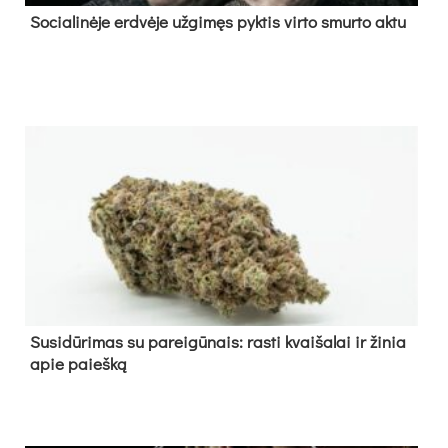
So­cia­li­nė­je erd­vė­je už­gi­męs pyk­tis vir­to smur­to ak­tu
Su­si­dū­ri­mas su pa­rei­gū­nais: ras­ti kvai­ša­lai ir ži­nia
apie paieš­ką