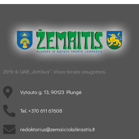
2019 © UAB „Antikva“. Visos teisės saugomos.
Vytauto g. 13, 90123 Plungė
Tel. +370 611 67608
redaktorius@zemaiciolaikrastis.lt