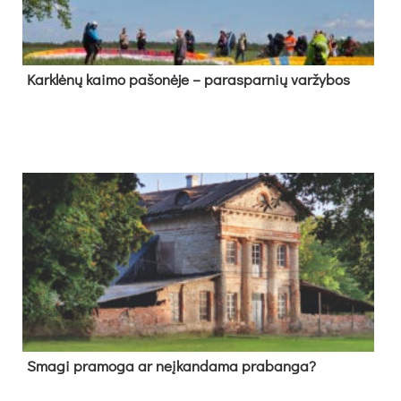
Kark­lė­nų kai­mo pa­šo­nė­je – pa­ras­par­nių var­žy­bos
Sma­gi pra­mo­ga ar neį­kan­da­ma pra­ban­ga?