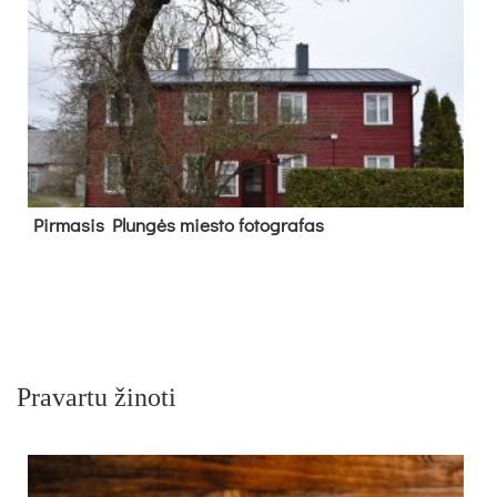
Pir­ma­sis Plun­gės mies­to fo­tog­ra­fas
Pravartu žinoti