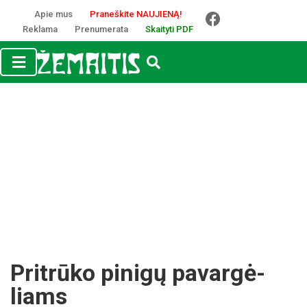
Apie mus
Praneškite NAUJIENĄ!
Reklama
Prenumerata
Skaityti PDF
Prit­rū­ko pi­ni­gų pa­var­gė­
liams