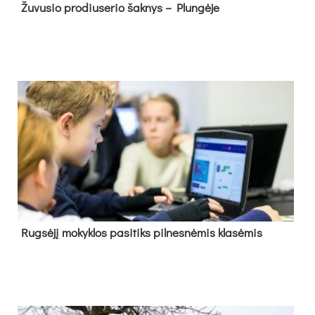
Žu­vu­sio pro­diu­se­rio šak­nys – Plun­gė­je
Rug­sė­jį mo­kyk­los pa­si­tiks pil­nes­nė­mis kla­sė­mis