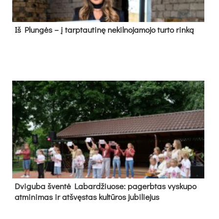
Iš Plungės – į tarptautinę nekilnojamojo turto rinką
Dvi­gu­ba šven­tė La­bar­džiuo­se: pa­gerb­tas vys­ku­po
at­mi­ni­mas ir at­švęs­tas kul­tū­ros ju­bi­lie­jus