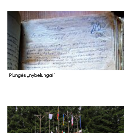
Plun­gės „ny­be­lun­gai“