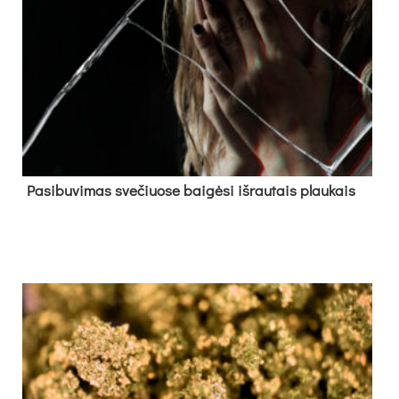
Pa­si­bu­vi­mas sve­čiuo­se bai­gė­si iš­rau­tais plau­kais