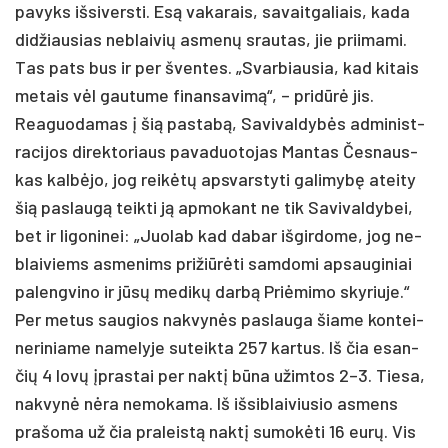
pa­vyks iš­si­vers­ti. Esą va­ka­rais, sa­vait­ga­liais, ka­da
di­džiau­sias ne­blai­vių as­me­nų srau­tas, jie prii­ma­mi.
Tas pa­ts bus ir per šven­tes. „Svar­biau­sia, kad ki­tais
me­tais vėl gau­tu­me fi­nan­sa­vi­mą“, – pri­dū­rė jis.
Rea­guo­da­mas į šią pa­sta­bą, Sa­vi­val­dy­bės ad­mi­nist­
ra­ci­jos di­rek­to­riaus pa­va­duo­to­jas Man­tas Čes­naus­
kas kal­bė­jo, jog rei­kė­tų ap­svars­ty­ti ga­li­my­bę atei­ty
šią pa­slau­gą teik­ti ją ap­mo­kant ne tik Sa­vi­val­dy­bei,
bet ir li­go­ni­nei: „Juo­lab kad da­bar iš­gir­do­me, jog ne­
blai­viems as­me­nims pri­žiū­rė­ti sam­do­mi ap­sau­gi­niai
pa­leng­vi­no ir jū­sų me­di­kų dar­bą Priė­mi­mo sky­riu­je.“
Per me­tus sau­gios nak­vy­nės pa­slau­ga šia­me kon­tei­
ne­ri­nia­me na­me­ly­je su­teik­ta 257 kar­tus. Iš čia esan­
čių 4 lo­vų įpras­tai per nak­tį bū­na užim­tos 2–3. Tie­sa,
nak­vy­nė nė­ra ne­mo­ka­ma. Iš iš­si­blai­viu­sio as­mens
pra­šo­ma už čia pra­leis­tą nak­tį su­mo­kė­ti 16 eu­rų. Vis