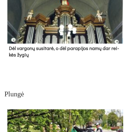
Dėl var­go­nų su­si­ta­rė, o dėl pa­ra­pi­jos na­mų dar rei­
kės žy­gių
Plungė