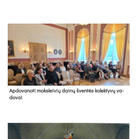
Ap­do­va­no­ti moks­lei­vių dai­nų šven­tės ko­lek­ty­vų va­
do­vai