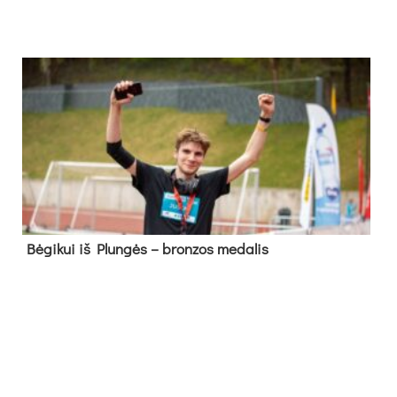
Bė­gi­kui iš Plun­gės – bron­zos me­da­lis