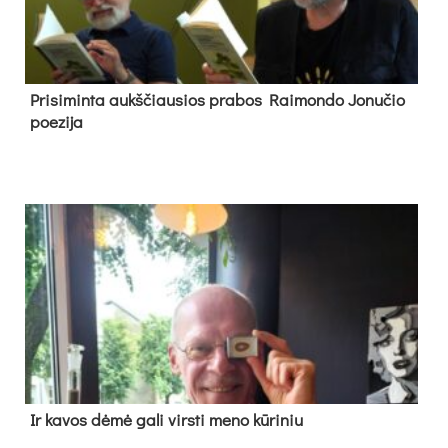
Pri­si­min­ta aukš­čiau­sios pra­bos Rai­mon­do Jo­nu­čio
poe­zi­ja
Ir ka­vos dė­mė ga­li virs­ti me­no kū­ri­niu