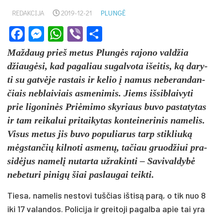
REDAKCIJA
2019-12-21
PLUNGĖ
Facebook
Messenger
WhatsApp
Viber
Share
Maž­daug prieš me­tus Plun­gės ra­jo­no val­džia
džiau­gė­si, kad pa­ga­liau su­gal­vo­ta išei­tis, ką da­ry­
ti su gat­vė­je ras­tais ir ke­lio į na­mus ne­be­ran­dan­
čiais ne­blai­viais as­me­ni­mis. Jiems iš­si­blai­vy­ti
prie li­go­ni­nės Priė­mi­mo sky­riaus bu­vo pa­sta­ty­tas
ir tam rei­ka­lui pri­tai­ky­tas kon­tei­ne­ri­nis na­me­lis.
Vi­sus me­tus jis bu­vo po­pu­lia­rus tarp stik­liu­ką
mėgs­tan­čių kil­no­ti as­me­nų, ta­čiau gruo­džiui pra­
si­dė­jus na­me­lį nu­tar­ta už­ra­kin­ti – Sa­vi­val­dy­bė
ne­be­tu­ri pi­ni­gų šiai pa­slau­gai teik­ti.
Tie­sa, na­me­lis ne­sto­vi tuš­čias iš­ti­są pa­rą, o tik nuo 8
iki 17 va­lan­dos. Po­li­ci­ja ir grei­to­ji pa­gal­ba apie tai yra