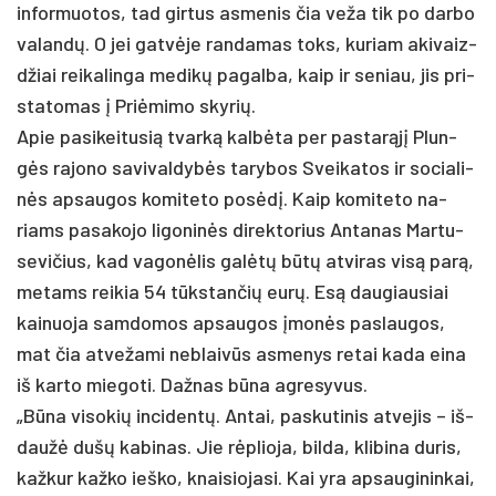
in­for­muo­tos, tad gir­tus as­me­nis čia ve­ža tik po dar­bo
va­lan­dų. O jei gat­vė­je ran­da­mas toks, ku­riam aki­vaiz­
džiai rei­ka­lin­ga me­di­kų pa­gal­ba, kaip ir se­niau, jis pri­
sta­to­mas į Priė­mi­mo sky­rių.
Apie pa­si­kei­tu­sią tvar­ką kal­bė­ta per pa­sta­rą­jį Plun­
gės ra­jo­no sa­vi­val­dy­bės ta­ry­bos Svei­ka­tos ir so­cia­li­
nės ap­sau­gos ko­mi­te­to po­sė­dį. Kaip ko­mi­te­to na­
riams pa­sa­ko­jo li­go­ni­nės di­rek­to­rius An­ta­nas Mar­tu­
se­vi­čius, kad va­go­nė­lis ga­lė­tų bū­tų at­vi­ras vi­są pa­rą,
me­tams rei­kia 54 tūks­tan­čių eu­rų. Esą dau­giau­siai
kai­nuo­ja sam­do­mos ap­sau­gos įmo­nės pa­slau­gos,
mat čia at­ve­ža­mi ne­blai­vūs as­me­nys re­tai ka­da ei­na
iš kar­to mie­go­ti. Daž­nas bū­na ag­re­sy­vus.
„Bū­na vi­so­kių in­ci­den­tų. An­tai, pa­sku­ti­nis at­ve­jis – iš­
dau­žė du­šų ka­bi­nas. Jie rėp­lio­ja, bil­da, kli­bi­na du­ris,
kaž­kur kaž­ko ieš­ko, knai­sio­ja­si. Kai yra ap­sau­gi­nin­kai,