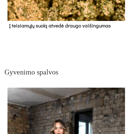
Į tei­sia­mų­jų suo­lą at­ve­dė drau­go vai­šin­gu­mas
Gyvenimo spalvos