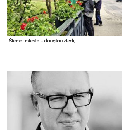
Šie­met mies­te – dau­giau žie­dų