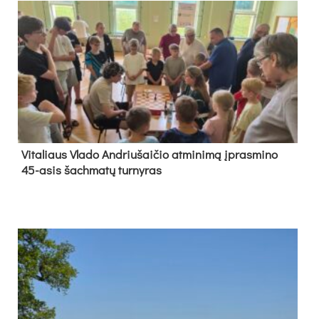
Vi­ta­liaus Vla­do And­riu­šai­čio at­mi­ni­mą įpras­mi­no
45-asis šach­ma­tų tur­ny­ras