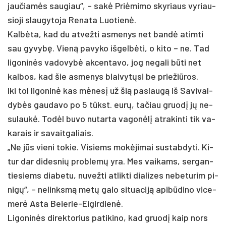
jau­čia­mės sau­giau“, – sa­kė Priė­mi­mo sky­riaus vy­riau­
sio­ji slau­gy­to­ja Re­na­ta Luo­tie­nė.
Kal­bė­ta, kad du at­vež­ti as­me­nys net ban­dė atim­ti
sau gy­vy­bę. Vie­ną pa­vy­ko iš­gel­bė­ti, o ki­to – ne. Tad
li­go­ni­nės va­do­vy­bė ak­cen­ta­vo, jog ne­ga­li bū­ti net
kal­bos, kad šie as­me­nys blai­vy­tų­si be prie­žiū­ros.
Iki tol li­go­ni­nė kas mė­ne­sį už šią pa­slau­gą iš Sa­vi­val­
dy­bės gau­da­vo po 5 tūkst. eu­rų, ta­čiau gruo­dį jų ne­
su­lau­kė. To­dėl bu­vo nu­tar­ta va­go­nė­lį at­ra­kin­ti tik va­
ka­rais ir sa­vait­ga­liais.
„Ne jūs vie­ni to­kie. Vi­siems mo­kė­ji­mai su­stab­dy­ti. Ki­
tur dar di­des­nių pro­ble­mų yra. Mes vai­kams, ser­gan­
tie­siems dia­be­tu, nu­vež­ti at­lik­ti dia­li­zes ne­be­tu­rim pi­
ni­gų“, – ne­links­mą me­tų ga­lo si­tua­ci­ją api­bū­di­no vi­ce­
me­rė As­ta Beier­le-Ei­gir­die­nė.
Li­go­ni­nės di­rek­to­rius pa­ti­ki­no, kad gruo­dį kaip nors