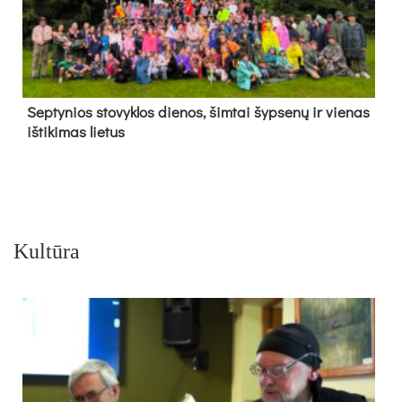
Sep­ty­nios sto­vyk­los die­nos, šim­tai šyp­se­nų ir vie­nas
iš­ti­ki­mas lie­tus
Kultūra