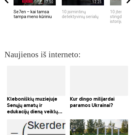
17:50
12:25
Se7en – kai tamsa
10 įsimintinų
10 įtemptų, k
tampa meno kūriniu
detektyvinių serialų
stingdančių k
istorijų
Naujienos iš interneto: