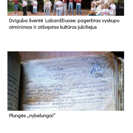
Dvi­gu­ba šven­tė La­bar­džiuo­se: pa­gerb­tas vys­ku­po
at­mi­ni­mas ir at­švęs­tas kul­tū­ros ju­bi­lie­jus
Plun­gės „ny­be­lun­gai“