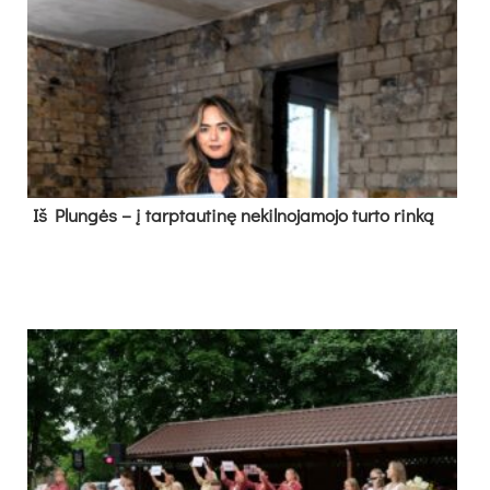
Iš Plungės – į tarptautinę nekilnojamojo turto rinką