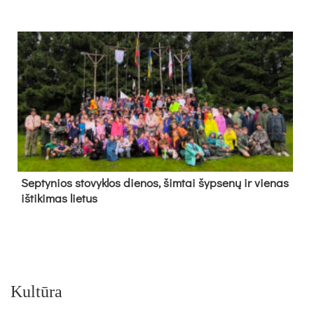
Sep­ty­nios sto­vyk­los die­nos, šim­tai šyp­se­nų ir vie­nas
iš­ti­ki­mas lie­tus
Kultūra