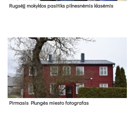
Rug­sė­jį mo­kyk­los pa­si­tiks pil­nes­nė­mis kla­sė­mis
Pir­ma­sis Plun­gės mies­to fo­tog­ra­fas