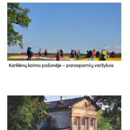
Kark­lė­nų kai­mo pa­šo­nė­je – pa­ras­par­nių var­žy­bos