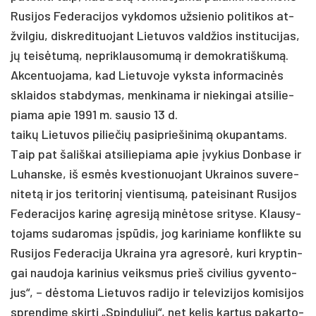
Ru­si­jos Fe­de­ra­ci­jos vyk­do­mos už­sie­nio po­li­ti­kos at­
žvil­giu, disk­re­di­tuo­jant Lie­tu­vos vald­žios ins­ti­tu­ci­jas,
jų teisė­tumą, ne­prik­lau­so­mumą ir de­mok­ra­tiš­kumą.
Ak­cen­tuo­ja­ma, kad Lie­tu­vo­je vyks­ta in­for­ma­cinės
sklai­dos stab­dy­mas, men­ki­na­ma ir nie­kin­gai at­si­lie­
pia­ma apie 1991 m. sau­sio 13 d.
taikų Lie­tu­vos pi­lie­čių pa­si­prie­ši­nimą oku­pan­tams.
Taip pat ša­liš­kai at­si­lie­pia­ma apie įvy­kius Don­ba­se ir
Lu­hans­ke, iš esmės kves­tio­nuo­jant Uk­rai­nos su­ve­re­
ni­tetą ir jos te­ri­to­rinį vien­ti­sumą, pa­tei­si­nant Ru­si­jos
Fe­de­ra­ci­jos ka­rinę ag­re­siją minė­to­se sri­ty­se. Klau­sy­
to­jams su­da­ro­mas įspūdis, jog ka­ri­nia­me konf­lik­te su
Ru­si­jos Fe­de­ra­ci­ja Uk­rai­na yra ag­re­sorė, ku­ri kryp­tin­
gai nau­do­ja ka­ri­nius veiks­mus prie­š ci­vi­lius gy­ven­to­
jus“, – dėsto­ma Lie­tu­vos ra­di­jo ir te­le­vi­zi­jos ko­mi­si­jos
spren­di­me skir­ti „Spin­du­liui“, net ke­lis kar­tus pa­kar­to­