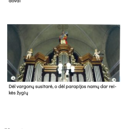
do­vai
Dėl var­go­nų su­si­ta­rė, o dėl pa­ra­pi­jos na­mų dar rei­
kės žy­gių