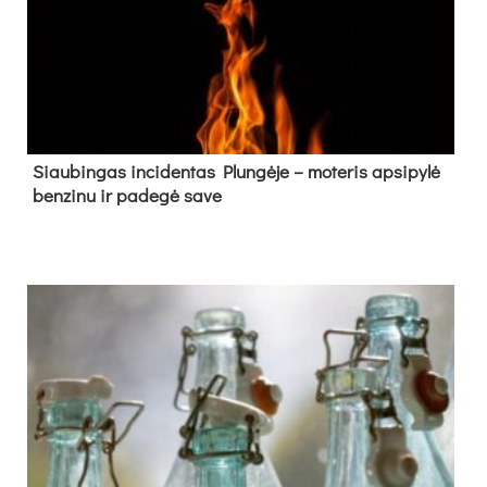
Siau­bin­gas in­ci­den­tas Plun­gė­je – mo­te­ris ap­si­py­lė
ben­zi­nu ir pa­de­gė sa­ve