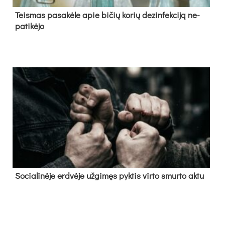
Teis­mas pa­sa­kė­le apie bi­čių ko­rių de­zin­fek­ci­ją ne­
pa­ti­kė­jo
So­cia­li­nė­je erd­vė­je už­gi­męs pyk­tis vir­to smur­to ak­tu