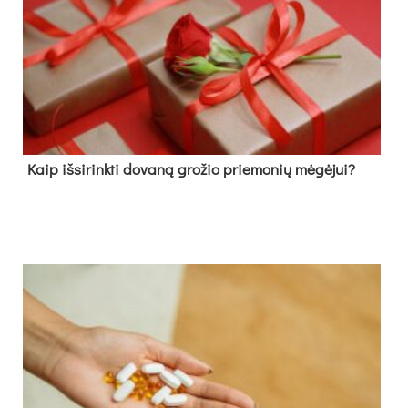
Kaip išsirinkti dovaną grožio priemonių mėgėjui?