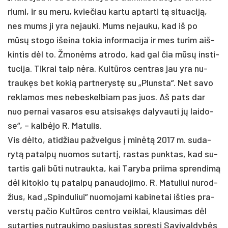
riu­mi, ir su me­ru, kvie­čiau kar­tu ap­tar­ti tą si­tua­ciją,
nes mums ji yra ne­jau­ki. Mums ne­jau­ku, kad iš po
mūsų sto­go išei­na to­kia in­for­ma­ci­ja ir mes tu­rim aiš­
kin­tis dėl to. Žmonėms at­ro­do, kad gal čia mūsų ins­ti­
tu­ci­ja. Tik­rai taip nėra. Kultū­ros cent­ras jau yra nu­
traukęs bet ko­kią par­tne­rystę su „Pluns­ta“. Net sa­vo
rek­la­mos mes ne­bes­kel­biam pas juos. Aš pa­ts dar
nuo per­nai va­sa­ros esu at­si­sakęs da­ly­vau­ti jų lai­do­
se“, – kalbė­jo R. Ma­tu­lis.
Vis dėlto, ati­džiau pa­žvel­gus į minėtą 2017 m. su­da­
rytą pa­talpų nuo­mos su­tartį, ras­tas punk­tas, kad su­
tar­tis ga­li būti nu­trauk­ta, kai Ta­ry­ba prii­ma spren­dimą
dėl ki­to­kio tų pa­talpų pa­nau­do­ji­mo. R. Ma­tu­liui nu­rod­
žius, kad „Spin­du­liui“ nuo­mo­ja­mi ka­bi­ne­tai iš­ties pra­
verstų pa­čio Kultū­ros cent­ro veik­lai, klau­si­mas dėl
su­tar­ties nu­trau­ki­mo pa­si­ųstas spręsti Sa­vi­val­dybės