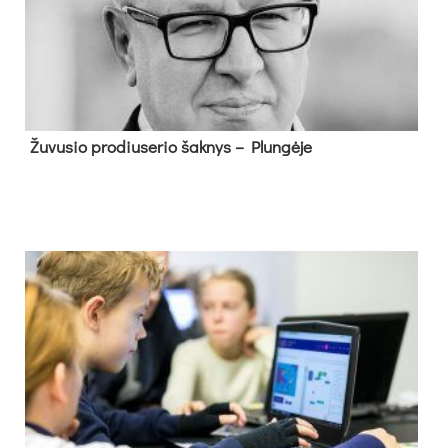
Žu­vu­sio pro­diu­se­rio šak­nys – Plun­gė­je