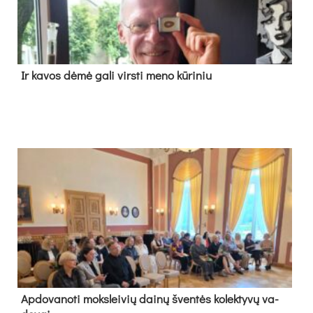
Ir ka­vos dė­mė ga­li virs­ti me­no kū­ri­niu
Ap­do­va­no­ti moks­lei­vių dai­nų šven­tės ko­lek­ty­vų va­