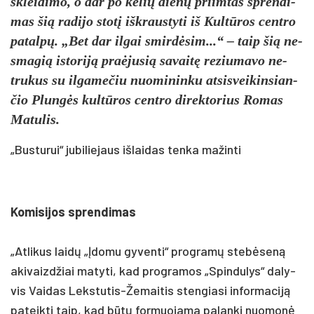
sklei­di­mo, o dar po ke­lių dienų priim­tas spren­di­
mas šią ra­di­jo stotį išk­raus­ty­ti iš Kultū­ros cent­ro
pa­talpų. „Bet dar il­gai smirdė­sim...“ – taip šią ne­
sma­gią is­to­riją pra­ėju­sią sa­vaitę re­ziu­ma­vo ne­
tru­kus su il­ga­me­čiu nuo­mi­nin­ku at­si­svei­kin­sian­
čio Plungės kultū­ros cent­ro di­rek­to­rius Ro­mas
Ma­tu­lis.
„Busturui“ jubiliejaus išlaidas tenka mažinti
Ko­mi­si­jos spren­di­mas
„At­li­kus laidų „Įdo­mu gy­ven­ti“ pro­gramų stebė­seną
aki­vaizd­žiai ma­ty­ti, kad pro­gra­mos „Spin­du­lys“ da­ly­
vis Vai­das Leks­tu­tis-Že­mai­tis sten­gia­si in­for­ma­ciją
pa­teik­ti taip, kad būtų for­muo­ja­ma pa­lan­ki nuo­monė