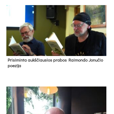
Pri­si­min­ta aukš­čiau­sios pra­bos Rai­mon­do Jo­nu­čio
poe­zi­ja