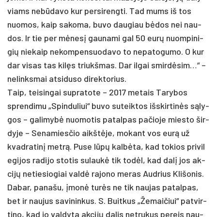
viams ne­būda­vo kur per­si­reng­ti. Tad mums iš tos
nuo­mos, kaip sa­ko­ma, bu­vo dau­giau bėdos nei nau­
dos. Ir tie per mėnesį gau­na­mi gal 50 eurų nuo­mpi­ni­
gių nie­kaip ne­kom­pen­suo­da­vo to ne­pa­to­gu­mo. O kur
dar vi­sas tas kilęs triukš­mas. Dar il­gai smirdė­sim…“ –
ne­links­mai at­si­du­so di­rek­to­rius.
Taip, tei­sin­gai su­pra­to­te – 2017 me­tais Ta­ry­bos
spren­di­mu „Spin­du­liui“ bu­vo su­teik­tos išs­kir­tinės sąly­
gos – ga­li­mybė nuo­mo­tis pa­tal­pas pa­čio­je mies­to šir­
dy­je – Se­na­mies­čio aikštė­je, mo­kant vos eurą už
kvad­ra­tinį metrą. Pu­se lūpų kalbė­ta, kad to­kios pri­vi­l
e­gi­jos ra­di­jo sto­tis su­laukė tik todėl, kad dalį jos ak­
cijų ne­tie­sio­giai valdė ra­jo­no me­ras Aud­rius Kli­šo­nis.
Da­bar, pa­na­šu, įmonė turės ne tik nau­jas pa­tal­pas,
bet ir nau­jus sa­vi­nin­kus. S. Buit­kus „Že­mai­čiui“ pa­tvir­
ti­no, kad jo val­dy­ta ak­cijų da­lis ne­tru­kus pe­reis nau­