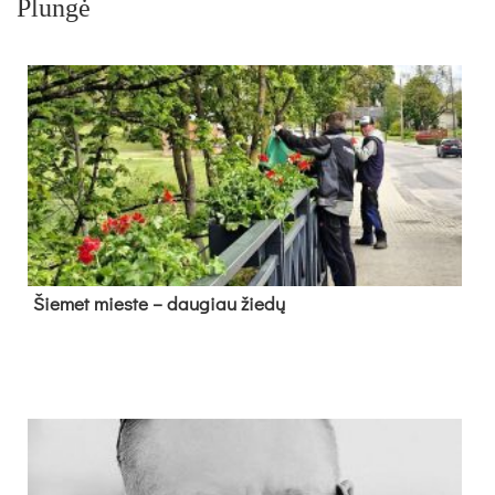
Plungė
Šie­met mies­te – dau­giau žie­dų