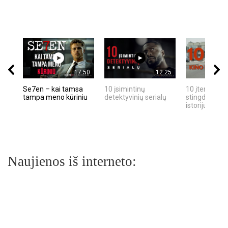
17:50
12:25
Se7en – kai tamsa
10 įsimintinų
10 įtemptų, k
tampa meno kūriniu
detektyvinių serialų
stingdančių k
istorijų
Naujienos iš interneto: