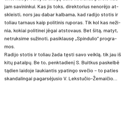
jam sa­vi­nin­kui. Kas jis toks, di­rek­to­rius ne­norė­jo at­
skleis­ti, nors jau da­bar kal­ba­ma, kad ra­di­jo sto­tis ir
to­liau tar­naus kaip po­li­ti­nis ru­po­ras. Tik kol kas ne­ži­
nia, ko­kiai po­li­ti­nei jėgai at­sto­vaus. Bet šitą, ma­tyt,
ne­truk­si­me su­ži­no­ti, pa­si­klausę „Spin­du­lio“ pro­gra­
mos.
Ra­di­jo sto­tis ir to­liau ža­da tęsti sa­vo veiklą, tik jau iš
kitų pa­talpų. Be to, penk­ta­dienį S. Buit­kus pa­skelbė
tądien lai­do­je lau­kian­tis ypa­tin­go sve­čio – to pa­ties
skan­da­lin­gai pa­garsė­ju­sio V. Leks­tu­čio-Že­mai­čio…