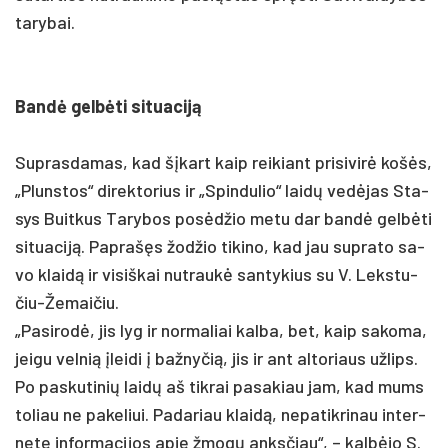
ta­ry­bai.
Bandė gelbė­ti si­tua­ciją
Sup­ras­da­mas, kad šįkart kaip rei­kiant pri­si­virė košės,
„Pluns­tos“ di­rek­to­rius ir „Spin­du­lio“ laidų vedė­jas Sta­
sys Buit­kus Ta­ry­bos po­sėdžio me­tu dar bandė gelbė­ti
si­tua­ciją. Pap­rašęs žod­žio ti­ki­no, kad jau su­pra­to sa­
vo klaidą ir vi­siš­kai nu­traukė san­ty­kius su V. Leks­tu­
čiu-Že­mai­čiu.
„Pa­si­rodė, jis lyg ir nor­ma­liai kal­ba, bet, kaip sa­ko­ma,
jei­gu vel­nią įlei­di į baž­ny­čią, jis ir ant al­to­riaus už­lips.
Po pa­sku­ti­nių laidų aš tik­rai pa­sa­kiau jam, kad mums
to­liau ne pa­ke­liui. Pa­da­riau klaidą, ne­pa­tik­ri­nau in­ter­
ne­te in­for­ma­ci­jos apie žmogų anks­čiau“, – kalbė­jo S.