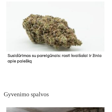
Su­si­dū­ri­mas su pa­rei­gū­nais: ras­ti kvai­ša­lai ir ži­nia
apie paieš­ką
Gyvenimo spalvos