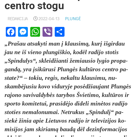
centro stogu
REDAKCIJA
2022-04-13
PLUNGĖ
Facebook
Messenger
WhatsApp
Viber
Share
„Pra­šau at­sa­ky­ti man į klau­simą, kurį iš­gir­dau
jau ne iš vie­no plun­giš­kio, kodėl ra­di­jo sto­tis
„Spin­du­lys“, skleid­žian­ti že­miau­sio ly­gio pro­pa­
gandą, yra įsikū­ru­si Plungės kultū­ros cent­ro pa­
sta­te?“ – to­kiu, re­gis, ne­kal­tu klau­si­mu, nu­
skambė­ju­siu ko­vo vi­du­ry­je po­sėdžiau­jant Plungės
ra­jo­no sa­vi­val­dybės ta­ry­bos Švie­ti­mo, kultū­ros ir
spor­to ko­mi­te­tui, pra­si­dėjo di­de­li minė­tos ra­di­jo
sto­ties ne­ma­lo­nu­mai. Net­ru­kus „Spin­dulį“ pa­
siekė ži­nia apie Lie­tu­vos ra­di­jo ir te­le­vi­zi­jos ko­
mi­si­jos jam ski­riamą baudą dėl de­zin­for­ma­ci­jos