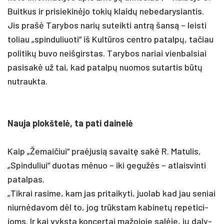
Buit­kus ir pri­sie­kinė­jo to­kių klaidų ne­be­da­ry­sian­tis.
Jis pra­šė Ta­ry­bos na­rių su­teik­ti ant­rą šansą – leis­ti
to­liau „spin­du­liuo­ti“ iš Kultū­ros cent­ro pa­talpų, ta­čiau
po­li­tikų bu­vo neiš­girs­tas. Ta­ry­bos na­riai vien­bal­siai
pa­si­sakė už tai, kad pa­talpų nuo­mos su­tar­tis būtų
nu­trauk­ta.
Nau­ja plokš­telė, ta pa­ti dai­nelė
Kaip „Že­mai­čiui“ pra­ėju­sią sa­vaitę sakė R. Ma­tu­lis,
„Spin­du­liui“ duo­tas mėnuo – iki ge­gužės – at­lais­vin­ti
pa­tal­pas.
„Tik­rai ra­si­me, kam jas pri­tai­ky­ti, juo­lab kad jau se­niai
niurnė­da­vom dėl to, jog trūkstam ka­bi­netų re­pe­ti­ci­
joms. Ir kai vyks­ta kon­cer­tai ma­žo­jo­je salė­je, jų da­ly­