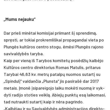
„Mums ne­jau­ku“
Dar prie­š minė­tai ko­mi­si­jai prii­mant šį spren­dimą,
spręsti, ar to­kiai pro­krem­liš­kai pro­pa­gan­dai vie­ta po
Plungės kultū­ros cent­ro sto­gu, ėmėsi Plungės ra­jo­no
sa­vi­val­dybės ta­ry­ba.
Kaip per vieną iš Ta­ry­bos ko­mi­tetų po­sėdžių kalbė­jo
Kultū­ros cent­ro di­rek­to­rius Ro­mas Ma­tu­lis, pri­ta­rus
Ta­ry­bai 46,63 kv. metrų pa­talpų nuo­mos su­tartį su
„Spin­dulį“ val­dan­čia „Pluns­ta“ jis pa­si­rašė dar 2017
me­tais. Įmonė įsi­pa­rei­go­jo lai­ku mokė­ti nuo­mą ir vyk­
dy­ti ra­di­jo sto­ties veiklą. Abiejų punktų esą lai­ko­ma­si,
tad nu­trauk­ti su­tartį kaip ir nėra pa­grin­do.
„Kalbė­jau ir su Sa­vi­val­dybės ad­mi­nist­ra­ci­jos di­rek­to­