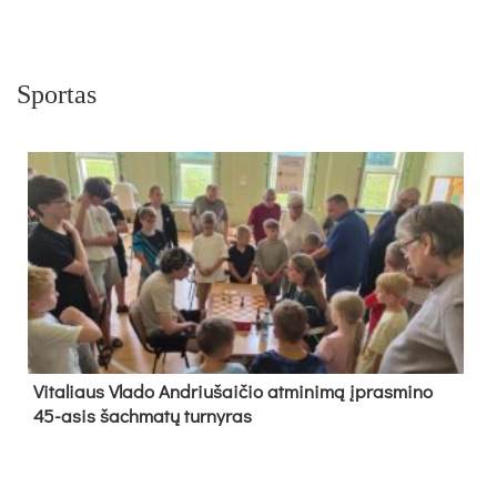
Sportas
Vi­ta­liaus Vla­do And­riu­šai­čio at­mi­ni­mą įpras­mi­no
45-asis šach­ma­tų tur­ny­ras