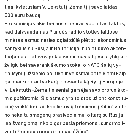
ti­nai kvie­tu­siam V. Leks­tutį-Že­maitį į sa­vo lai­das,
500 eurų baudą.
Pro ko­mi­si­jos akis bei au­sis ne­pras­ly­do ir tas fak­tas,
kad da­ly­vau­da­mas Plungės ra­di­jo sto­ties lai­do­se
minė­tas as­muo ne­tie­sio­giai siūlė plėto­ti eko­no­mi­nius
san­ty­kius su Ru­si­ja ir Bal­ta­ru­si­ja, nuo­lat bu­vo ak­cen­
tuo­ja­mas Lie­tu­vos pri­klau­so­mu­mas kitų vals­ty­bių at­
žvil­giu bei sa­va­ran­kiš­ku­mo sto­ka, o NA­TO ša­lių vy­
riau­sy­bių už­sie­nio po­li­ti­ka ir veiks­mai pa­tei­kia­mi kaip
ga­li­mai kurs­tan­tys karą ir ne­san­taiką Rytų Eu­ro­po­je.
V. Leks­tu­tis-Že­mai­tis se­niai garsė­ja sa­vo pro­ru­siš­ko­
mis pa­žiū­ro­mis. Šis as­muo yra teis­tas už an­ti­kons­ti­tu­
cinę veiklą bei tai, kad lie­tu­vių trėmi­mus į Si­birą va­di­
no ne­kal­tu sme­genų pra­si­vėdi­ni­mu, o karą su Ru­si­ja –
neiš­ven­giamą ir kaip ge­riau­sią prie­monę „su­nor­ma­li­
zuo­ti žmo­gaus no­rus ir pa­saulė­žiūrą“.