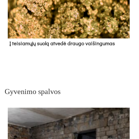
Į tei­sia­mų­jų suo­lą at­ve­dė drau­go vai­šin­gu­mas
Gyvenimo spalvos