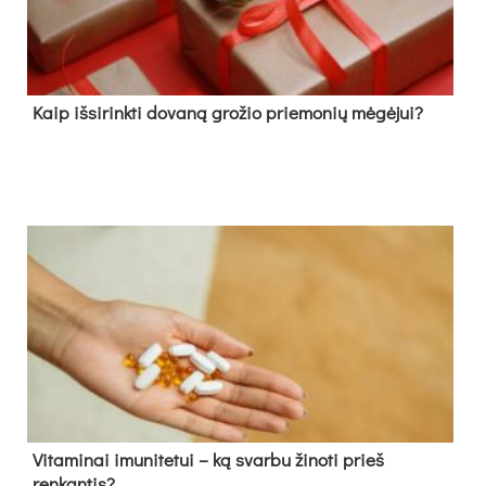
Kaip išsirinkti dovaną grožio priemonių mėgėjui?
Vitaminai imunitetui – ką svarbu žinoti prieš
renkantis?