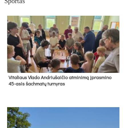
Sportas
Vi­ta­liaus Vla­do And­riu­šai­čio at­mi­ni­mą įpras­mi­no
45-asis šach­ma­tų tur­ny­ras