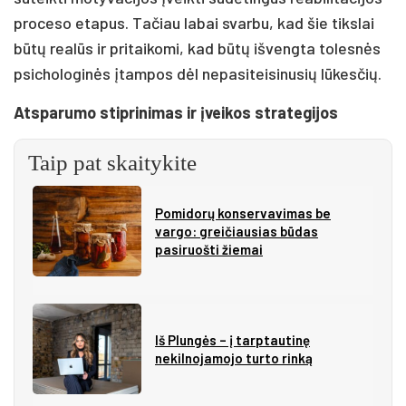
proceso etapus. Tačiau labai svarbu, kad šie tikslai
būtų realūs ir pritaikomi, kad būtų išvengta tolesnės
psichologinės įtampos dėl nepasiteisinusių lūkesčių.
Atsparumo stiprinimas ir įveikos strategijos
Taip pat skaitykite
Pomidorų konservavimas be
vargo: greičiausias būdas
pasiruošti žiemai
Iš Plungės – į tarptautinę
nekilnojamojo turto rinką