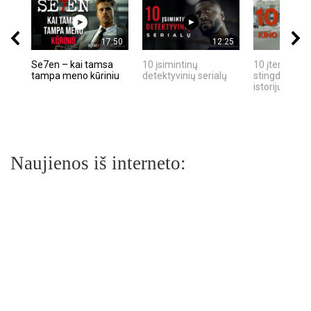
17:50
12:25
Se7en – kai tamsa
10 įsimintinų
10 įtemptų, k
tampa meno kūriniu
detektyvinių serialų
stingdančių k
istorijų
Naujienos iš interneto: