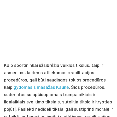
Kaip sportininkai užsibrėžia veiklos tikslus, taip ir
asmenims, kuriems atliekamos reabilitacijos
procedūros, gali būti naudingos tokios procedūros
kaip
gydomasis masažas Kaune
. Šios procedūros,
suderintos su apčiuopiamais trumpalaikiais ir
ilgalaikiais sveikimo tikslais, suteikia tikslo ir krypties
pojūtį. Pasiekti nedideli tikslai gali sustiprinti moralę ir
suteikti motyvacijos įveikti sudėtingus reabilitacijos