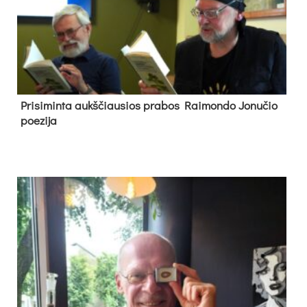
Pri­si­min­ta aukš­čiau­sios pra­bos Rai­mon­do Jo­nu­čio
poe­zi­ja