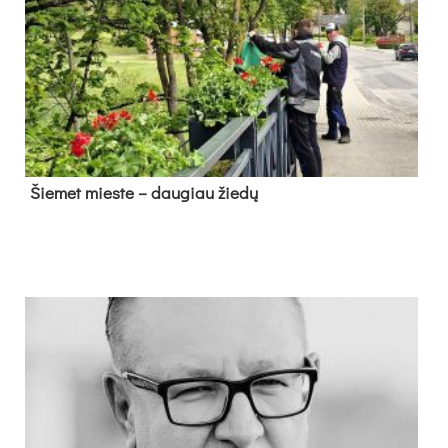
Šie­met mies­te – dau­giau žie­dų