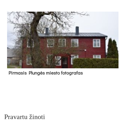
Pir­ma­sis Plun­gės mies­to fo­tog­ra­fas
Pravartu žinoti