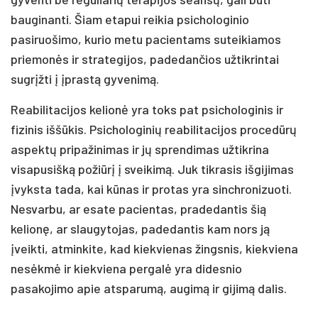
bauginanti. Šiam etapui reikia psichologinio
pasiruošimo, kurio metu pacientams suteikiamos
priemonės ir strategijos, padedančios užtikrintai
sugrįžti į įprastą gyvenimą.
Reabilitacijos kelionė yra toks pat psichologinis ir
fizinis iššūkis. Psichologinių reabilitacijos procedūrų
aspektų pripažinimas ir jų sprendimas užtikrina
visapusišką požiūrį į sveikimą. Juk tikrasis išgijimas
įvyksta tada, kai kūnas ir protas yra sinchronizuoti.
Nesvarbu, ar esate pacientas, pradedantis šią
kelionę, ar slaugytojas, padedantis kam nors ją
įveikti, atminkite, kad kiekvienas žingsnis, kiekviena
nesėkmė ir kiekviena pergalė yra didesnio
pasakojimo apie atsparumą, augimą ir gijimą dalis.