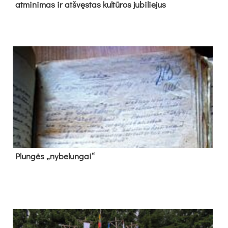
at­mi­ni­mas ir at­švęs­tas kul­tū­ros ju­bi­lie­jus
Plun­gės „ny­be­lun­gai“