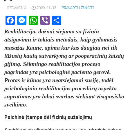
REDAKCIJA
2023-11-03
PRAVARTU ŽINOTI
Facebook
Messenger
WhatsApp
Viber
Share
Reabilitacija, dažnai siejama su fiziniu
atsigavimu ir tokiais metodais, kaip gydomasis
masažas Kaune, apima kur kas daugiau nei tik
lūžusių kaulų sutvarkymą ar pooperacinių žaizdų
gijimą. Sėkmingo reabilitacijos proceso
pagrindas yra psichologinė paciento gerovė.
Protas ir kūnas yra neatsiejamai susiję, todėl
psichologinio reabilitacijos procedūrų aspekto
supratimas yra labai svarbus siekiant visapusiško
sveikimo.
Psichinė įtampa dėl fizinių sužalojimų
Susidūrus su alinančia trauma ar liga, pirminis šokas