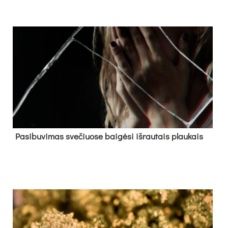
Pa­si­bu­vi­mas sve­čiuo­se bai­gė­si iš­rau­tais plau­kais