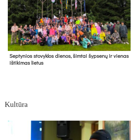
Sep­ty­nios sto­vyk­los die­nos, šim­tai šyp­se­nų ir vie­nas
iš­ti­ki­mas lie­tus
Kultūra