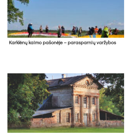
Kark­lė­nų kai­mo pa­šo­nė­je – pa­ras­par­nių var­žy­bos