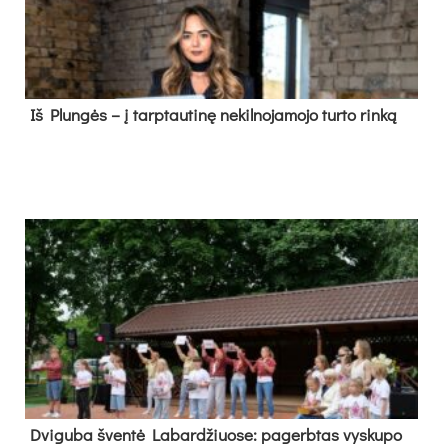
Iš Plungės – į tarptautinę nekilnojamojo turto rinką
Dvi­gu­ba šven­tė La­bar­džiuo­se: pa­gerb­tas vys­ku­po