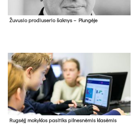
Žu­vu­sio pro­diu­se­rio šak­nys – Plun­gė­je
Rug­sė­jį mo­kyk­los pa­si­tiks pil­nes­nė­mis kla­sė­mis