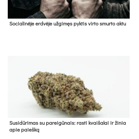
So­cia­li­nė­je erd­vė­je už­gi­męs pyk­tis vir­to smur­to ak­tu
Su­si­dū­ri­mas su pa­rei­gū­nais: ras­ti kvai­ša­lai ir ži­nia
apie paieš­ką