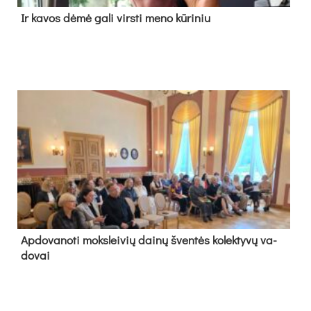
Ir ka­vos dė­mė ga­li virs­ti me­no kū­ri­niu
Ap­do­va­no­ti moks­lei­vių dai­nų šven­tės ko­lek­ty­vų va­
do­vai