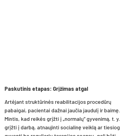
Paskutinis etapas: Grįžimas atgal
Artėjant struktūrinės reabilitacijos procedūrų
pabaigai, pacientai dažnai jaučia jaudulį ir baimę.
Mintis, kad reikės grįžti į „normalų” gyvenimą, t. y.
grįžti į darbą, atnaujinti socialinę veiklą ar tiesiog
gyventi be reguliarių terapijos seansų, gali būti