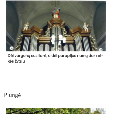
Dėl var­go­nų su­si­ta­rė, o dėl pa­ra­pi­jos na­mų dar rei­
kės žy­gių
Plungė