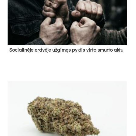
So­cia­li­nė­je erd­vė­je už­gi­męs pyk­tis vir­to smur­to ak­tu