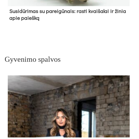
Su­si­dū­ri­mas su pa­rei­gū­nais: ras­ti kvai­ša­lai ir ži­nia
apie paieš­ką
Gyvenimo spalvos