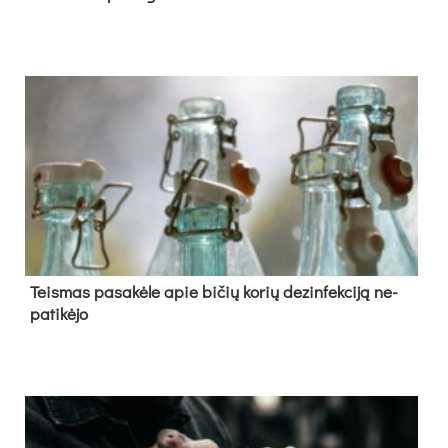
Teis­mas pa­sa­kė­le apie bi­čių ko­rių de­zin­fek­ci­ją ne­
pa­ti­kė­jo