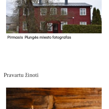
Pir­ma­sis Plun­gės mies­to fo­tog­ra­fas
Pravartu žinoti