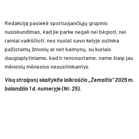
Redakciją pasiekė sportuojančiųjų grupinis
nusiskundimas, kad jie parke negali nei bėgioti, nei
ramiai vaikščioti, nes nuolat savo kelyje sutinka
pažįstamų žmonių ar net kaimynų, su kuriais
daugiaplytiniame, kad ir renovuotame, name šiaip jau
mėnesių mėnesius nesusitinkantys.
Visą straipsnį skaitykite laikraščio „Žemaitis“ 2025 m.
balandžio 1 d. numeryje (Nr. 25).