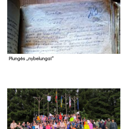
Plun­gės „ny­be­lun­gai“