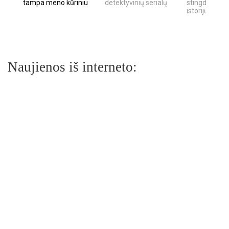
tampa meno kūriniu
detektyvinių serialų
stingdančių k
istorijų
Naujienos iš interneto: