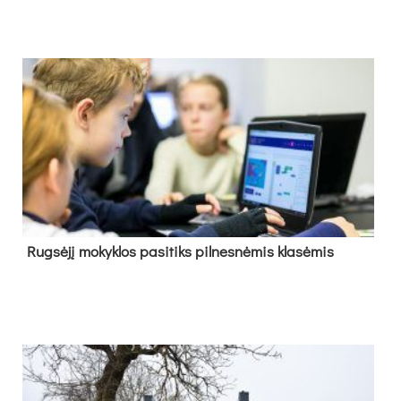
Rug­sė­jį mo­kyk­los pa­si­tiks pil­nes­nė­mis kla­sė­mis