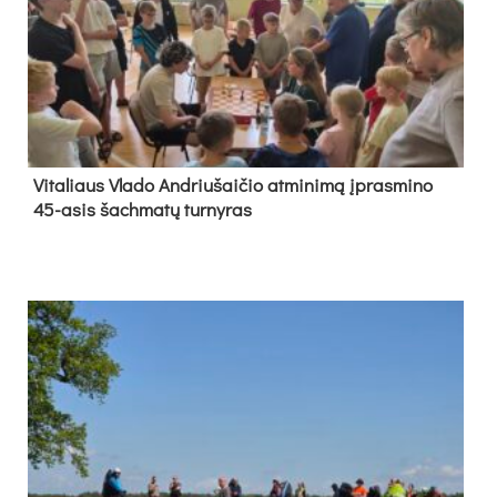
Vi­ta­liaus Vla­do And­riu­šai­čio at­mi­ni­mą įpras­mi­no
45-asis šach­ma­tų tur­ny­ras