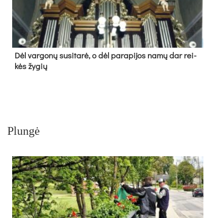
Dėl var­go­nų su­si­ta­rė, o dėl pa­ra­pi­jos na­mų dar rei­
kės žy­gių
Plungė