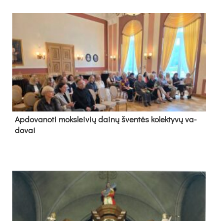
Ap­do­va­no­ti moks­lei­vių dai­nų šven­tės ko­lek­ty­vų va­
do­vai