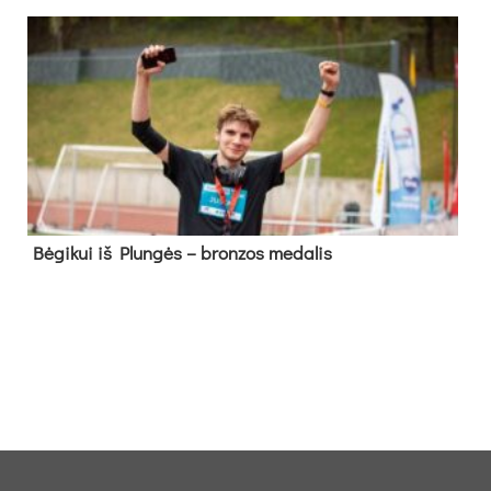
Bė­gi­kui iš Plun­gės – bron­zos me­da­lis