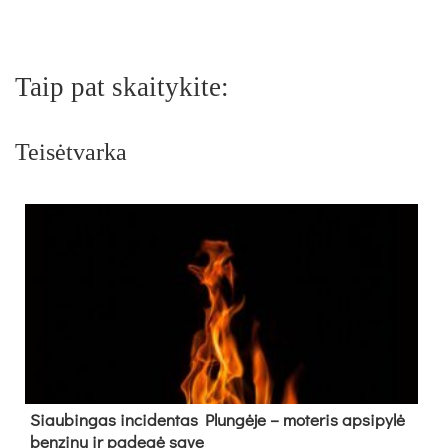
Taip pat skaitykite:
Teisėtvarka
Siau­bin­gas in­ci­den­tas Plun­gė­je – mo­te­ris ap­si­py­lė
ben­zi­nu ir pa­de­gė sa­ve