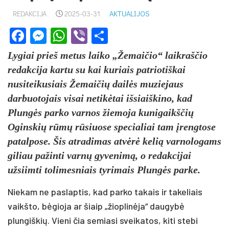
REDAKCIJA
2025-03-31
AKTUALIJOS
Facebook
Messenger
WhatsApp
Viber
Share
Lygiai prieš metus laiko „Žemaičio“ laikraščio
redakcija kartu su kai kuriais patriotiškai
nusiteikusiais Žemaičių dailės muziejaus
darbuotojais visai netikėtai išsiaiškino, kad
Plungės parko varnos žiemoja kunigaikščių
Oginskių rūmų rūsiuose specialiai tam įrengtose
patalpose. Šis atradimas atvėrė kelią varnologams
giliau pažinti varnų gyvenimą, o redakcijai
užsiimti tolimesniais tyrimais Plungės parke.
Niekam ne paslaptis, kad parko takais ir takeliais
vaikšto, bėgioja ar šiaip „žioplinėja“ daugybė
plungiškių. Vieni čia semiasi sveikatos, kiti stebi