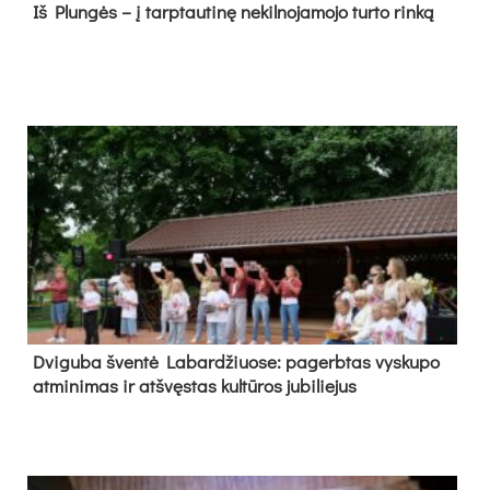
Iš Plungės – į tarptautinę nekilnojamojo turto rinką
Dvi­gu­ba šven­tė La­bar­džiuo­se: pa­gerb­tas vys­ku­po
at­mi­ni­mas ir at­švęs­tas kul­tū­ros ju­bi­lie­jus