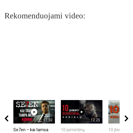
Rekomenduojami video:
17:50
12:25
Se7en – kai tamsa
10 įsimintinų
10 įtemptų, k