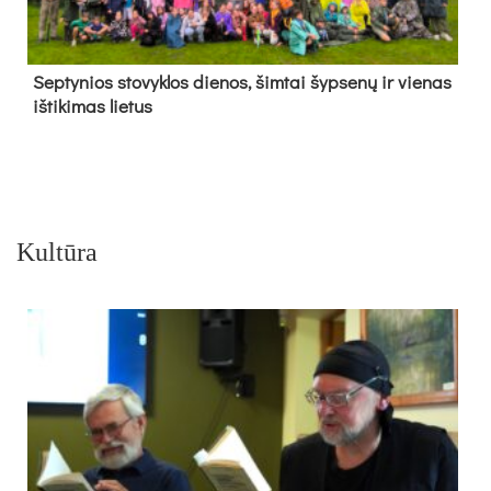
Sep­ty­nios sto­vyk­los die­nos, šim­tai šyp­se­nų ir vie­nas
iš­ti­ki­mas lie­tus
Kultūra