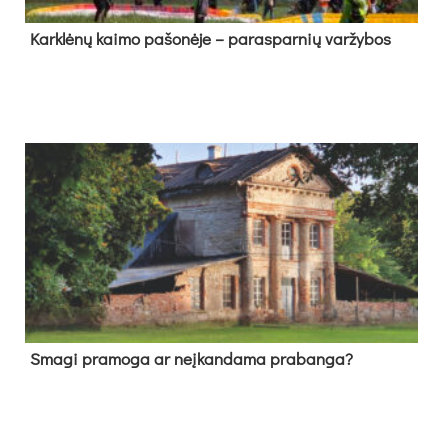
Kark­lė­nų kai­mo pa­šo­nė­je – pa­ras­par­nių var­žy­bos
Sma­gi pra­mo­ga ar neį­kan­da­ma pra­ban­ga?