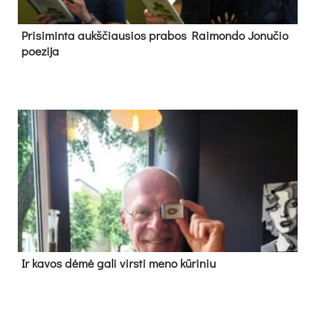
Pri­si­min­ta aukš­čiau­sios pra­bos Rai­mon­do Jo­nu­čio
poe­zi­ja
Ir ka­vos dė­mė ga­li virs­ti me­no kū­ri­niu