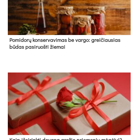
Pomidorų konservavimas be vargo: greičiausias
būdas pasiruošti žiemai
Kaip išsirinkti dovaną grožio priemonių mėgėjui?