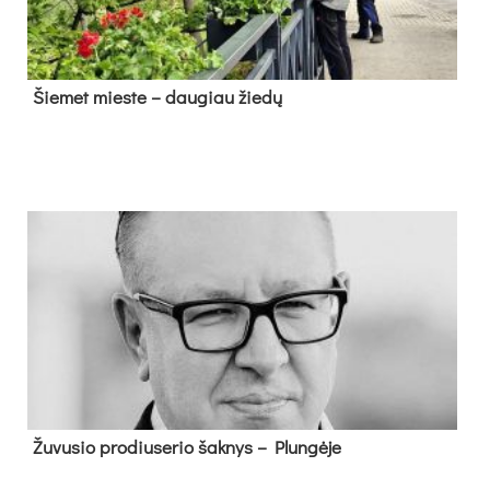
Šie­met mies­te – dau­giau žie­dų
Žu­vu­sio pro­diu­se­rio šak­nys – Plun­gė­je