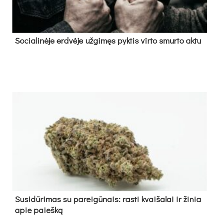
So­cia­li­nė­je erd­vė­je už­gi­męs pyk­tis vir­to smur­to ak­tu
Su­si­dū­ri­mas su pa­rei­gū­nais: ras­ti kvai­ša­lai ir ži­nia
apie paieš­ką