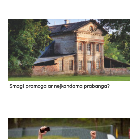
Sma­gi pra­mo­ga ar neį­kan­da­ma pra­ban­ga?