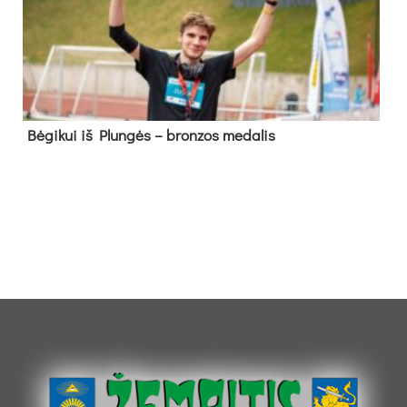
Bė­gi­kui iš Plun­gės – bron­zos me­da­lis