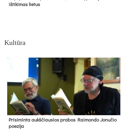
iš­ti­ki­mas lie­tus
Kultūra
Pri­si­min­ta aukš­čiau­sios pra­bos Rai­mon­do Jo­nu­čio
poe­zi­ja