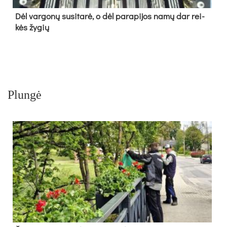
Dėl var­go­nų su­si­ta­rė, o dėl pa­ra­pi­jos na­mų dar rei­
kės žy­gių
Plungė