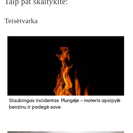
Taip pat skaitykite:
Teisėtvarka
Siau­bin­gas in­ci­den­tas Plun­gė­je – mo­te­ris ap­si­py­lė
ben­zi­nu ir pa­de­gė sa­ve