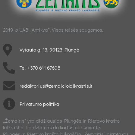
2019 © UAB „Antikva“. Visos teisės saugomos.
Vytauto g. 13, 90123 Plungė
Tel. +370 611 67608
redaktorius@zemaiciolaikrastis.lt
Privatumo politika
„Žemaitis“ yra didžiausias Plungės ir Rietavo krašto
laikraštis. Leidžiamas du kartus per savaitę.
Plungės ir Rietavo krašto laikraščio „Žemaitis“ pirmtakas