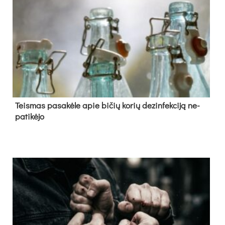
Teis­mas pa­sa­kė­le apie bi­čių ko­rių de­zin­fek­ci­ją ne­
pa­ti­kė­jo