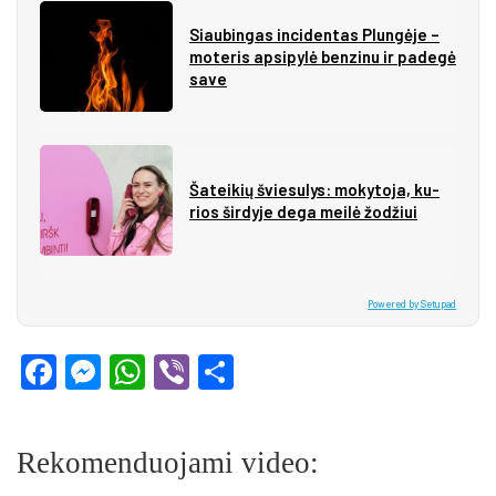
Siau­bin­gas in­ci­den­tas Plun­gė­je –
mo­te­ris ap­si­py­lė ben­zi­nu ir pa­de­gė
sa­ve
Ša­tei­kių švie­su­lys: mo­ky­to­ja, ku­
rios šir­dy­je de­ga mei­lė žo­džiui
Powered by Setupad
Facebook
Messenger
WhatsApp
Viber
Share
Rekomenduojami video: