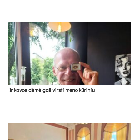
Ir ka­vos dė­mė ga­li virs­ti me­no kū­ri­niu