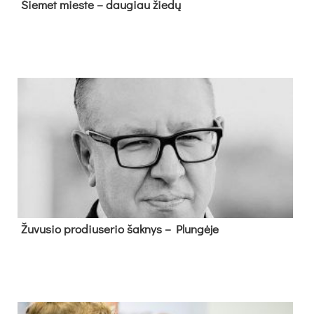
Šie­met mies­te – dau­giau žie­dų
Žu­vu­sio pro­diu­se­rio šak­nys – Plun­gė­je