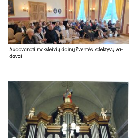
Ap­do­va­no­ti moks­lei­vių dai­nų šven­tės ko­lek­ty­vų va­
do­vai