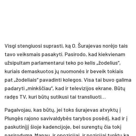
Visgi stengiuosi suprasti, ką O. Šurajevas norėjo tais
tavo veiksmais pasakyti. Pasirodo, kad kiekvienam
užsipultam parlamentarui teko po kelis „žodelius“,
kuriais demaskuotos jų nuomonės ir beveik tokiais
pat „žodeliais“ pavadinti kolegos. Visa tai buvo galima
padaryti „minkščiau“, kad ir televizijos ekrane. Būtų
radęs TV, kuri būtų sutikusi tai transliuoti…
Pagalvojau, kas būtų, jei toks šurajevas atvyktų į
Plungės rajono savivaldybės tarybos posėdį, kad ir į
paskutinįjį šioje kadencijoje, bei surengtų čia tokį
pasirodymą. Manau, ir opozicijai, ir pozicijai turėtų ką