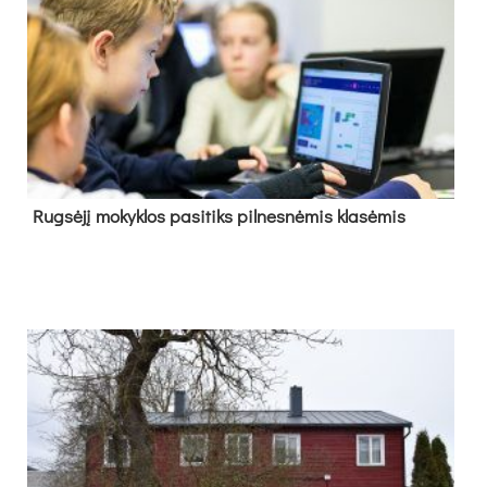
Rug­sė­jį mo­kyk­los pa­si­tiks pil­nes­nė­mis kla­sė­mis