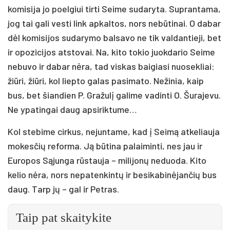
komisija jo poelgiui tirti Seime sudaryta. Suprantama,
jog tai gali vesti link apkaltos, nors nebūtinai. O dabar
dėl komisijos sudarymo balsavo ne tik valdantieji, bet
ir opozicijos atstovai. Na, kito tokio juokdario Seime
nebuvo ir dabar nėra, tad viskas baigiasi nuosekliai:
žiūri, žiūri, kol liepto galas pasimato. Nežinia, kaip
bus, bet šiandien P. Gražulį galime vadinti O. Šurajevu.
Ne ypatingai daug apsiriktume…
Kol stebime cirkus, nejuntame, kad į Seimą atkeliauja
mokesčių reforma. Ją būtina palaiminti, nes jau ir
Europos Sąjunga rūstauja – milijonų neduoda. Kito
kelio nėra, nors nepatenkintų ir besikabinėjančių bus
daug. Tarp jų – gal ir Petras.
Taip pat skaitykite