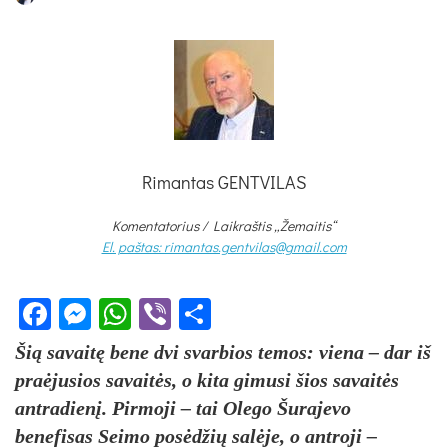
Rimantas GENTVILAS
Komentatorius /
Laikraštis „Žemaitis“
El. paštas: rimantas.gentvilas@gmail.com
Facebook
Messenger
WhatsApp
Viber
Share
Šią savaitę bene dvi svarbios temos: viena – dar iš
praėjusios savaitės, o kita gimusi šios savaitės
antradienį. Pirmoji – tai Olego Šurajevo
benefisas Seimo posėdžių salėje, o antroji –