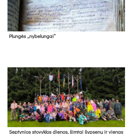
Plun­gės „ny­be­lun­gai“
Sep­ty­nios sto­vyk­los die­nos, šim­tai šyp­se­nų ir vie­nas