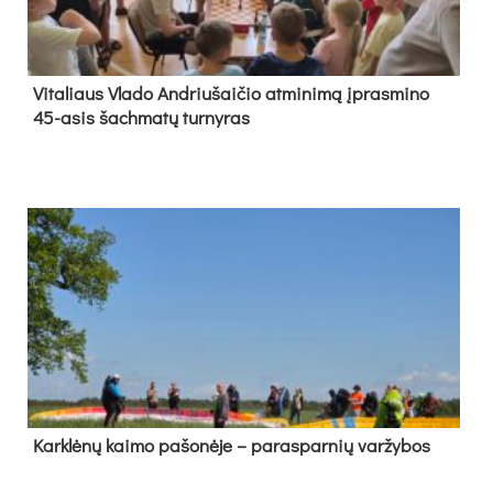
Vi­ta­liaus Vla­do And­riu­šai­čio at­mi­ni­mą įpras­mi­no
45-asis šach­ma­tų tur­ny­ras
Kark­lė­nų kai­mo pa­šo­nė­je – pa­ras­par­nių var­žy­bos