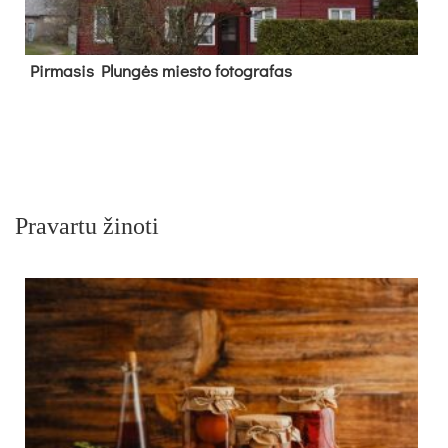
Pir­ma­sis Plun­gės mies­to fo­tog­ra­fas
Pravartu žinoti