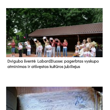
Dvi­gu­ba šven­tė La­bar­džiuo­se: pa­gerb­tas vys­ku­po
at­mi­ni­mas ir at­švęs­tas kul­tū­ros ju­bi­lie­jus