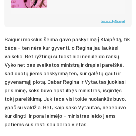
Powered by Setupad
Baigusi mokslus šeima gavo paskyrimą į Klaipėdą, tik
bėda – ten nėra kur gyventi, o Regina jau laukėsi
vaikelio. Bet ryžtingi sutuoktiniai nenuleido rankų.
Vyko net pas sveikatos ministrą ir drąsiai pareiškė,
kad duotų jiems paskyrimą ten, kur galėtų gauti ir
gyvenamąjį plotą. Dabar Regina ir Vytautas juokiasi
prisiminę, koks buvo apstulbęs ministras, išgirdęs
tokį pareiškimą. Juk tada visi tokie nuolankūs buvo,
ypač su valdžia. Bet, kaip sako Vytautas, nebebuvo
kur dingti. Ir pora laimėjo – ministras leido jiems
patiems susirasti sau darbo vietas.