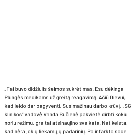
„Tai buvo didžiulis šeimos sukrėtimas. Esu dėkinga
Plungės medikams už greitą reagavimą. Ačiū Dievui,
kad leido dar pagyventi. Susimažinau darbo krūvį, „SG
klinikos“ vadovė Vanda Bučienė pakvietė dirbti kokiu
noriu režimu, greitai atsinaujino sveikata. Net keista,
kad nėra jokių liekamųjų padarinių. Po infarkto sode