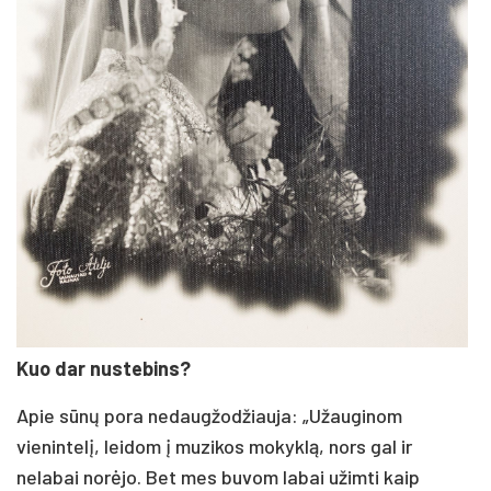
Kuo dar nustebins?
Apie sūnų pora nedaugžodžiauja: „Užauginom
vienintelį, leidom į muzikos mokyklą, nors gal ir
nelabai norėjo. Bet mes buvom labai užimti kaip