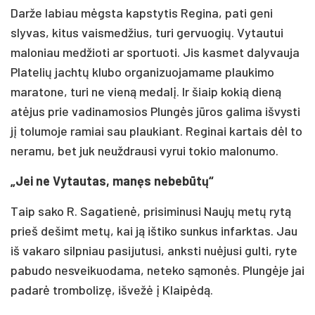
Darže labiau mėgsta kapstytis Regina, pati geni
slyvas, kitus vaismedžius, turi gervuogių. Vytautui
maloniau medžioti ar sportuoti. Jis kasmet dalyvauja
Platelių jachtų klubo organizuojamame plaukimo
maratone, turi ne vieną medalį. Ir šiaip kokią dieną
atėjus prie vadinamosios Plungės jūros galima išvysti
jį tolumoje ramiai sau plaukiant. Reginai kartais dėl to
neramu, bet juk neuždrausi vyrui tokio malonumo.
„Jei ne Vytautas, manęs nebebūtų“
Taip sako R. Sagatienė, prisiminusi Naujų metų rytą
prieš dešimt metų, kai ją ištiko sunkus infarktas. Jau
iš vakaro silpniau pasijutusi, anksti nuėjusi gulti, ryte
pabudo nesveikuodama, neteko sąmonės. Plungėje jai
padarė trombolizę, išvežė į Klaipėdą.