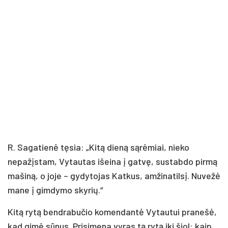
R. Sagatienė tęsia: „Kitą dieną sąrėmiai, nieko
nepažįstam, Vytautas išeina į gatvę, sustabdo pirmą
mašiną, o joje – gydytojas Katkus, amžinatilsį. Nuvežė
mane į gimdymo skyrių.“
Kitą rytą bendrabučio komendantė Vytautui pranešė,
kad gimė sūnus. Prisimena vyras tą rytą iki šiol: kaip