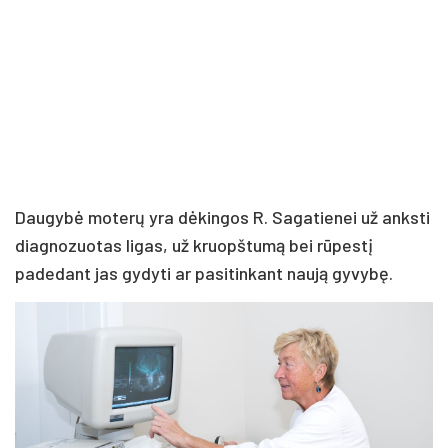
Daugybė moterų yra dėkingos R. Sagatienei už anksti
diagnozuotas ligas, už kruopštumą bei rūpestį
padedant jas gydyti ar pasitinkant naują gyvybę.