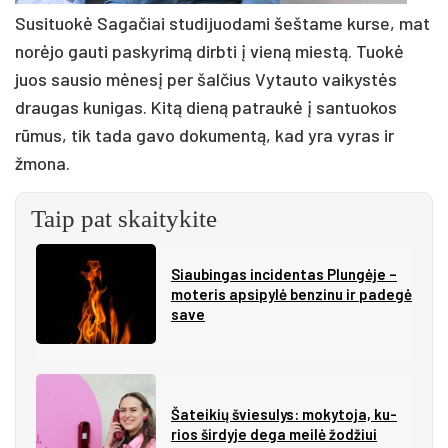
Susituokė Sagačiai studijuodami šeštame kurse, mat
norėjo gauti paskyrimą dirbti į vieną miestą. Tuokė
juos sausio mėnesį per šalčius Vytauto vaikystės
draugas kunigas. Kitą dieną patraukė į santuokos
rūmus, tik tada gavo dokumentą, kad yra vyras ir
žmona.
Taip pat skaitykite
Siau­bin­gas in­ci­den­tas Plun­gė­je –
mo­te­ris ap­si­py­lė ben­zi­nu ir pa­de­gė
sa­ve
Ša­tei­kių švie­su­lys: mo­ky­to­ja, ku­
rios šir­dy­je de­ga mei­lė žo­džiui