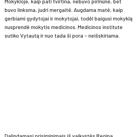
Mokykloje, kaip pati tvirtina, nebuvo pirmūnė, bet
buvo linksma, judri mergaitė. Augdama matė, kaip
gerbiami gydytojai ir mokytojai, todėl baigusi mokyklą
nusprendė mokytis medicinos. Medicinos institute
sutiko Vytautą ir nuo tada ši pora – neišskiriama.
Dalindamasi prisiminimais iš vaikystės Regina