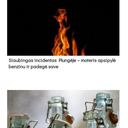
Siau­bin­gas in­ci­den­tas Plun­gė­je – mo­te­ris ap­si­py­lė
ben­zi­nu ir pa­de­gė sa­ve