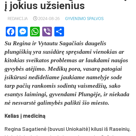
į jokius užsienius
REDAKCIJA
2024-08-26
GYVENIMO SPALVOS
Facebook
Messenger
WhatsApp
Viber
Share
Su Regina ir Vytautu Sagačiais daugelis
plungiškių yra susidūrę spręsdami vienokias ar
kitokias sveikatos problemas ar laukdami naujos
gyvybės atėjimo. Medikų pora, vasarą patogiai
įsikūrusi nedideliame jaukiame namelyje sode
tarp pačių rankomis sodintų vaismedžių, sako
esantys laimingi, gyvendami Plungėje, ir niekada
nė nesvarstė galimybės palikti šio miesto.
Kelias į mediciną
Regina Sagatienė (buvusi Uniokaitė) kilusi iš Raseinių.