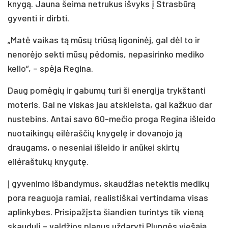
knygą. Jauna šeima netrukus išvyks į Strasbūrą
gyventi ir dirbti.
„Matė vaikas tą mūsų triūsą ligoninėj, gal dėl to ir
nenorėjo sekti mūsų pėdomis, nepasirinko mediko
kelio“, – spėja Regina.
Daug pomėgių ir gabumų turi ši energija trykštanti
moteris. Gal ne viskas jau atskleista, gal kažkuo dar
nustebins. Antai savo 60-mečio proga Regina išleido
nuotaikingų eilėraščių knygelę ir dovanojo ją
draugams, o neseniai išleido ir anūkei skirtų
eilėraštukų knygutę.
Į gyvenimo išbandymus, skaudžias netektis medikų
pora reaguoja ramiai, realistiškai vertindama visas
aplinkybes. Prisipažįsta šiandien turintys tik vieną
skaudulį – valdžios planus uždaryti Plungės viešąją