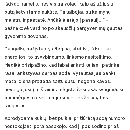
išdygo namelis, nes vis galvojau, kaip aš užlipsiu į
butą ketvirtame aukšte. Pakalbėjau su kaimynu
meistru ir pastatė. Anūkėlė atėjo į pasaulį…“ –
pašnekovė vardino po skaudžių pergyvenimų gautas
gyvenimo dovanas.
Daugelis, pažįstantys Reginą, stebisi, iš kur tiek
energijos, to gyvybingumo, linksmo nusiteikimo.
Medikė prisipažino, kad labai anksti keliasi, patinka
rasa, ankstyvas darbas sode. Vytautas jau penkti
metai dieną pradeda šaltu dušu, negeria kavos,
nevalgo jokių mišrainių, mėgsta česnaką, svogūną, su
pasimėgavimu kerta agurkus – tiek žalius, tiek
raugintus.
Aprodydama kuklų, bet puikiai prižiūrėtą sodą humoro
nestokojanti pora pasakojo, kad jį pasisodino prieš