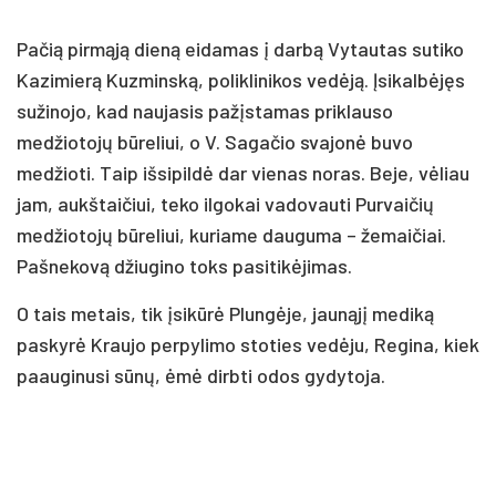
Pačią pirmąją dieną eidamas į darbą Vytautas sutiko
Kazimierą Kuzminską, poliklinikos vedėją. Įsikalbėjęs
sužinojo, kad naujasis pažįstamas priklauso
medžiotojų būreliui, o V. Sagačio svajonė buvo
medžioti. Taip išsipildė dar vienas noras. Beje, vėliau
jam, aukštaičiui, teko ilgokai vadovauti Purvaičių
medžiotojų būreliui, kuriame dauguma – žemaičiai.
Pašnekovą džiugino toks pasitikėjimas.
O tais metais, tik įsikūrė Plungėje, jaunąjį mediką
paskyrė Kraujo perpylimo stoties vedėju, Regina, kiek
paauginusi sūnų, ėmė dirbti odos gydytoja.