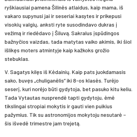
ryškiausiai pamena Šilinės atlaidus, kaip mama, iš
vakaro supynusi jai ir seseriai kasytes ir prikepusi
visokių valgių, anksti ryte susodindavo dukras į
vežimą ir riedėdavo į Šiluvą. Sakralus įspūdingos
bažnyčios vaizdas, tada matytas vaiko akimis, iki šiol
išlikęs moters atmintyje kaip kažkoks grožio
stebuklas.
V. Sagatys kilęs iš Kėdainių. Kaip pats juokdamasis
sako, buvęs „chuliganėlis“ iki 8-os klasės. Turėjo
seserį, kuri norėjo būti gydytoja, bet pasuko kitu keliu.
Tada Vytautas nusprendė tapti gydytoju, ėmė
tikslingai stropiai mokytis ir gauti vien puikius
pažymius. Tik su astronomijos mokytoju nesutarė –
šis išvedė trimestre jam trejetą.