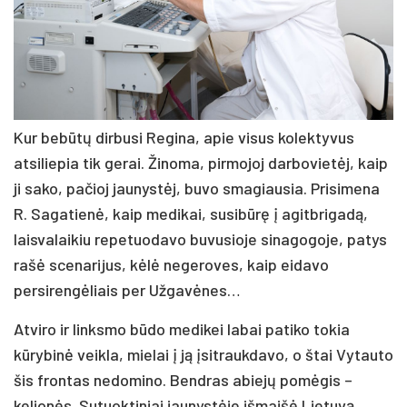
Kur bebūtų dirbusi Regina, apie visus kolektyvus
atsiliepia tik gerai. Žinoma, pirmojoj darbovietėj, kaip
ji sako, pačioj jaunystėj, buvo smagiausia. Prisimena
R. Sagatienė, kaip medikai, susibūrę į agitbrigadą,
laisvalaikiu repetuodavo buvusioje sinagogoje, patys
rašė scenarijus, kėlė negeroves, kaip eidavo
persirengėliais per Užgavėnes…
Atviro ir linksmo būdo medikei labai patiko tokia
kūrybinė veikla, mielai į ją įsitraukdavo, o štai Vytauto
šis frontas nedomino. Bendras abiejų pomėgis –
kelionės. Sutuoktiniai jaunystėje išmaišė Lietuvą