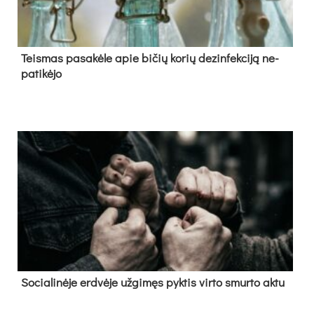
Teis­mas pa­sa­kė­le apie bi­čių ko­rių de­zin­fek­ci­ją ne­
pa­ti­kė­jo
So­cia­li­nė­je erd­vė­je už­gi­męs pyk­tis vir­to smur­to ak­tu