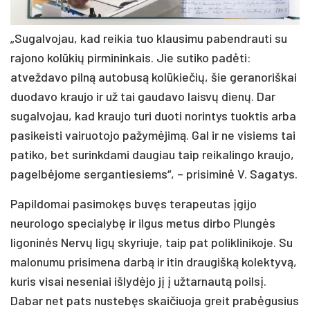
„Sugalvojau, kad reikia tuo klausimu pabendrauti su
rajono kolūkių pirmininkais. Jie sutiko padėti:
atveždavo pilną autobusą kolūkiečių, šie geranoriškai
duodavo kraujo ir už tai gaudavo laisvų dienų. Dar
sugalvojau, kad kraujo turi duoti norintys tuoktis arba
pasikeisti vairuotojo pažymėjimą. Gal ir ne visiems tai
patiko, bet surinkdami daugiau taip reikalingo kraujo,
pagelbėjome sergantiesiems“, – prisiminė V. Sagatys.
Papildomai pasimokęs buvęs terapeutas įgijo
neurologo specialybę ir ilgus metus dirbo Plungės
ligoninės Nervų ligų skyriuje, taip pat poliklinikoje. Su
malonumu prisimena darbą ir itin draugišką kolektyvą,
kuris visai neseniai išlydėjo jį į užtarnautą poilsį.
Dabar net pats nustebęs skaičiuoja greit prabėgusius