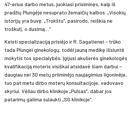
47-erius darbo metus, juokiasi prisiminęs, kaip iš
pradžių Plungėje nesuprato žemaičių kalbos. „Visokių
istorijų yra buvę. „Trokštu“, pasirodo, reiškia ne
troškulį, o dusimą…“
Keisti specializaciją prisiėjo ir R. Sagatienei – trūko
tada Plungei ginekologų, todėl jauną medikę išsiuntė
mokytis tos specialybės. Įgijusi akušerės ginekologės
kvalifikaciją moteris visiškai atsidavė šiam darbui –
daugiau nei 30 metų priiminėjo naujagimius ligoninėje,
tuo pat metu dirbo moterų konsultacijoje, vadovavo
skyriui. Vėliau dirbo klinikoje „Pulsas“, dabar jos
patarimų galima sulaukti „SG klinikoje“.