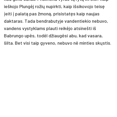
ieškojo Plungėj rožių nupirkti, kaip išsikovojo teisę
įeiti į palatą pas žmoną, prisistatęs kaip naujas
daktaras. Tada bendrabutyje vandentiekio nebuvo,
vandens vystyklams plauti reikėjo atsinešti iš
Babrungo upės, todėl džiaugėsi abu, kad vasara,
šilta. Bet visi taip gyveno, nebuvo nė minties skųstis.