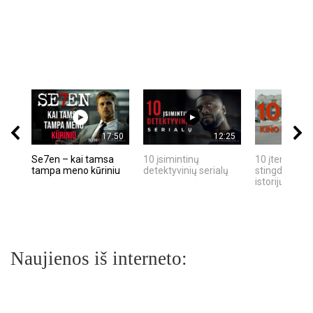
17:50
12:25
Se7en – kai tamsa
10 įsimintinų
10 įtemptų, k
tampa meno kūriniu
detektyvinių serialų
stingdančių k
istorijų
Naujienos iš interneto: