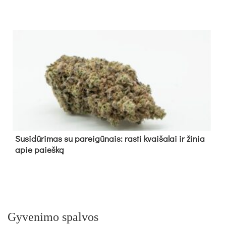
Su­si­dū­ri­mas su pa­rei­gū­nais: ras­ti kvai­ša­lai ir ži­nia
apie paieš­ką
Gyvenimo spalvos