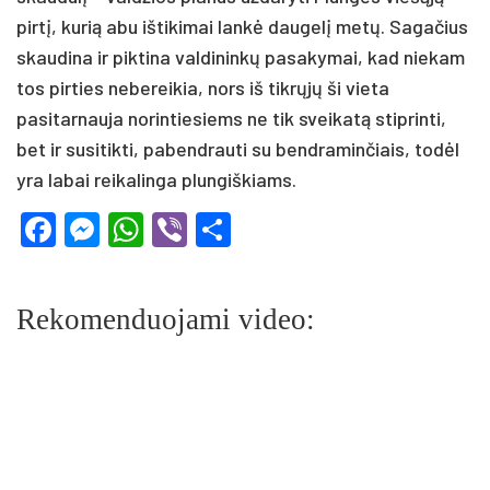
pirtį, kurią abu ištikimai lankė daugelį metų. Sagačius
skaudina ir piktina valdininkų pasakymai, kad niekam
tos pirties nebereikia, nors iš tikrųjų ši vieta
pasitarnauja norintiesiems ne tik sveikatą stiprinti,
bet ir susitikti, pabendrauti su bendraminčiais, todėl
yra labai reikalinga plungiškiams.
Facebook
Messenger
WhatsApp
Viber
Share
Rekomenduojami video: