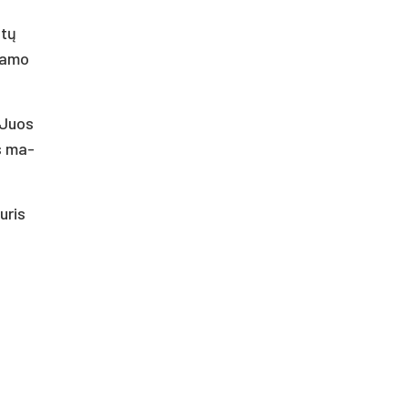
ntų
na­mo
. Juos
is ma­
u­ris