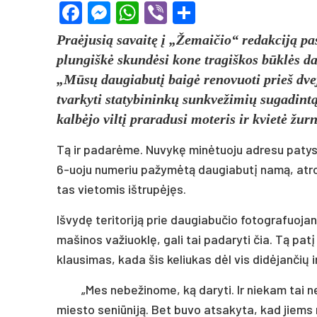
Facebook
Messenger
WhatsApp
Viber
Share
Praė­ju­sią sa­vaitę į „Že­mai­čio“ re­dak­ciją p
plun­giškė skundė­si ko­ne tra­giš­kos būklės dau
„Mūsų dau­gia­butį baigė re­no­vuo­ti prie­š dve­
tvar­ky­ti sta­ty­bi­ninkų sunk­ve­ži­mių su­ga­din
kalbė­jo viltį pra­ra­du­si mo­te­ris ir kvietė žur­na
Tą ir pa­darė­me. Nu­vykę minė­tuo­ju ad­re­su pa­tys
6-uo­ju nu­me­riu pa­žymėtą dau­gia­butį namą, at­ro­
tas vie­to­mis išt­rupėjęs.
Iš­vydę te­ri­to­riją prie dau­gia­bu­čio fo­tog­ra­fuo­jan­
ma­ši­nos va­žiuoklę, ga­li tai pa­da­ry­ti čia. Tą pa­tį
klau­si­mas, ka­da šis ke­liu­kas dėl vis didė­jan­čių i
„Mes ne­be­ži­no­me, ką da­ry­ti. Ir nie­kam tai
mies­to se­niū­niją. Bet bu­vo atsa­ky­ta, kad jiems 