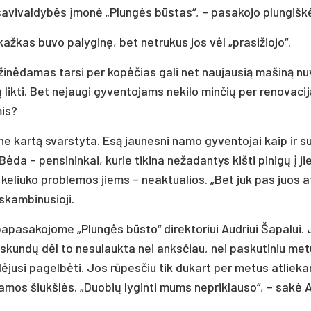
i sa­vi­val­dybės įmonė „Plungės būstas“, – pa­sa­ko­jo plun­gišk
­kas bu­vo pa­ly­ginę, bet ne­tru­kus jos vėl „pra­si­žio­jo“.
­žinė­da­mas tar­si per kopė­čias ga­li net nau­jau­sią ma­šiną nu­v
k­ti. Bet ne­jau­gi gy­ven­to­jams ne­ki­lo min­čių per re­no­va­ci
mis?
ne kartą svars­ty­ta. Esą jau­nes­ni na­mo gy­ven­to­jai kaip ir su
Bėda – pen­si­nin­kai, ku­rie ti­ki­na ne­ža­dan­tys kiš­ti pi­nigų į j
ir ke­liu­ko pro­ble­mos jiems – neak­tua­lios. „Bet juk pas juos a
skam­bi­nu­sio­ji.
a­sa­ko­jo­me „Plungės būsto“ di­rek­to­riui Aud­riui Ša­pa­lui. 
skundų dėl to ne­su­lauk­ta nei anks­čiau, nei pa­sku­ti­niu me­t
­ju­si pa­gelbė­ti. Jos rūpes­čiu tik du­kart per me­tus at­lie­k
­ka­mos šiukšlės. „Duo­bių ly­gin­ti mums ne­prik­lau­so“, – sakė 