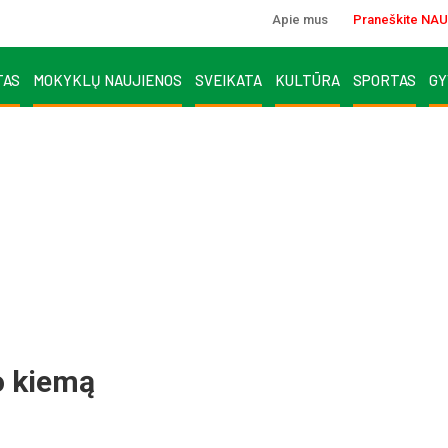
Apie mus
Praneškite NAU
TAS
MOKYKLŲ NAUJIENOS
SVEIKATA
KULTŪRA
SPORTAS
GY
o kiemą