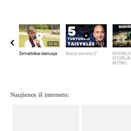
00:40
11:22
Žemaitiškai dainuoja
Bezos secrets LT
ROSVELO 
ISTORIJA
NUTIKO...
Naujienos iš interneto: