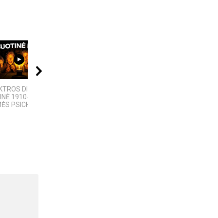
04:06
21:00
08:01
KTROS DIETA“:
Kalba žemaičių. Pietų
4 PASAULINĖS
INĖ 1910-ŲJŲ
žemaičiai
TECHNOLOGIJOS,
MĖS PSICHOZĖ
KURIAS SUKŪRĖ...