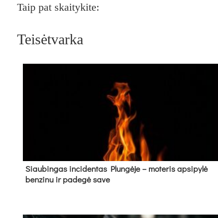
Taip pat skaitykite:
Teisėtvarka
Siau­bin­gas in­ci­den­tas Plun­gė­je – mo­te­ris ap­si­py­lė
ben­zi­nu ir pa­de­gė sa­ve