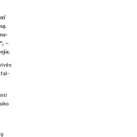
­ti
mą.
 su­
“, –
o­ja.
gatvės
­fal­
n­ti
ai­ko
og