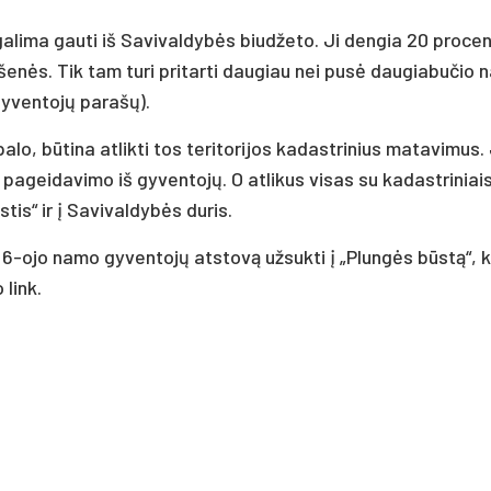
ų ga­li­ma gau­ti iš Sa­vi­val­dybės biud­že­to. Ji den­gia 20 pro­ce
ki­šenės. Tik tam tu­ri pri­tar­ti dau­giau nei pusė dau­gia­bu­čio 
gy­ven­tojų pa­rašų).
­lo, būti­na at­lik­ti tos te­ri­to­ri­jos ka­dast­ri­nius ma­ta­vi­mus
pa­gei­da­vi­mo iš gy­ven­tojų. O at­li­kus vi­sas su ka­dast­ri­nia
­tis“ ir į Sa­vi­val­dybės du­ris.
 g. 6-ojo na­mo gy­ven­tojų at­stovą už­suk­ti į „Plungės būstą“, k
 link.