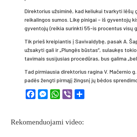
Di­rek­to­rius už­si­minė, kad ke­liu­kui tvar­ky­ti lėš
rei­ka­lin­gos su­mos. Likę pi­ni­gai – iš gy­ven­tojų 
gy­ven­tojų (rei­kia su­rink­ti 55-is pro­cen­tus visų 
Tik prie­š krei­pian­tis į Sa­vi­val­dybę, pa­sak A. Ša­pa
už­sa­ky­ti ga­li ir „Plungės būstas“, su­laukęs to­kio 
ta­vi­mais su­si­ju­sias pro­cedū­ras, bus ga­li­ma „bels
Tad pir­miau­sia di­rek­to­rius ra­gi­na V. Ma­čer­nio
pa­dės ženg­ti pirmąjį žingsnį jų bėdos spren­di­mo
Facebook
Messenger
WhatsApp
Viber
Share
Rekomenduojami video: