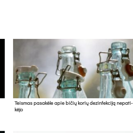
Teis­mas pa­sa­kė­le apie bi­čių ko­rių de­zin­fek­ci­ją ne­pa­ti­
kė­jo