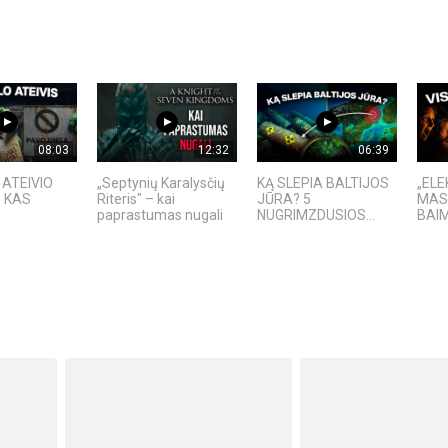
08:03
12:32
06:39
ATEIVIO
„Septynių Karalysčių
KĄ SLEPIA BALTIJOS
„ELE
: KAS
Riteris" – kai
JŪRA? 5
MAS
paprastumas nugali
NUGRIMZDUSIOS...
BAI