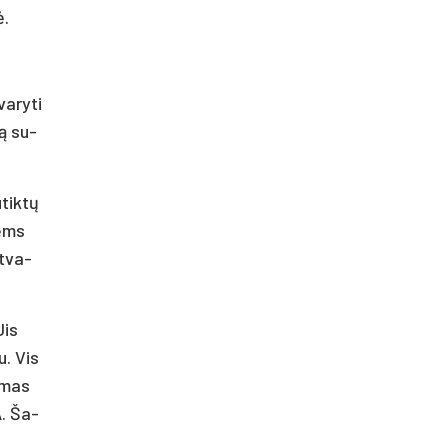
ė.
a­ry­ti
ją su­
­tiktų
iems
t­va­
Jis
u. Vis
a­mas
A. Ša­