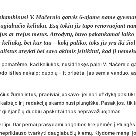
a­skam­bi­nu­si V. Ma­čer­nio gatvės 6-aja­me na­me gy­ve­nan
­gia­bu­čio ke­liu­ku. Esą to­kiu jis ta­po re­no­vuo­jant na
jus ar tre­jus me­tus. At­ro­dytų, bu­vo pa­kan­ka­mai lai­ko
tą ke­liuką, bet kur tau – kokį pa­li­ko, toks jis yra iki šiol
­lis­tus at­vyk­ti bei sa­vo aki­mis įsi­ti­kin­ti, kad ji ne­me­lu
 pa­matė­me, kad ke­liu­kas, nu­si­driekęs pa­lei V. Ma­čer­nio 
do iš­ties ne­kaip: duo­bių – it pri­sėta, jas se­mia van­duo, as
čius žur­na­lis­tus, praei­viai juo­ka­vo: jei no­ri už dyką pa­si­tik­ri
 kalbė­jo ir į re­dak­ciją skam­bi­nu­si plun­giškė. Pa­sak jos, tik l
r gilė­jan­čių duo­bių ap­skri­tai taps ne­pra­va­žiuo­ja­mas.
 nerū­pi. Dar per­nai pra­šy­da­mi pa­gal­bos kreipėmės į Plungės
ne­prik­lau­so tvar­ky­ti dau­gia­bu­čių kiemų. Kly­do­me manę, j