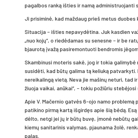
pa­gal­bos ranką iš­ties ir namą ad­mi­nist­ruo­jan­t
Ji pri­si­minė, kad maž­daug prie­š me­tus duo­bes kaž
Si­tua­ci­ja – iš­ties ne­pa­vydė­ti­na. Juk kas­dien va
„nuo kojų“, o riedė­da­mas su se­nes­ne – ir be ratų li
bjau­rotą įvažą pa­si­re­mon­tuo­ti bend­ro­mis jėgo­
Skam­bi­nu­si mo­te­ris sakė, jog ir to­kia ga­li­mybė 
su­si­dėti, kad būtų ga­li­ma tą ke­liuką pa­tvar­ky­ti. 
ne­rei­ka­lingą vietą. Ne­va jie ma­šinų ne­tu­ri, tad 
žiuo­ja vai­kai, anū­kai“, – to­kiu po­žiū­riu stebė­jo­si 
Apie V. Ma­čer­nio gatvės 6-ojo na­mo pro­blemą pa­p
pa­ti­ki­no pirmą kartą iš­girdęs apie šią bėdą. Esą 
dėlto, ne­tgi jei jų ir būtų buvę, įmonė ne­būtų galė
kiemų sa­ni­ta­ri­nis va­ly­mas, pjau­na­ma žolė, ren
pa­las.