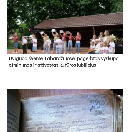
Dvi­gu­ba šven­tė La­bar­džiuo­se: pa­gerb­tas vys­ku­po
at­mi­ni­mas ir at­švęs­tas kul­tū­ros ju­bi­lie­jus