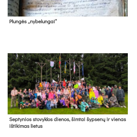
Plun­gės „ny­be­lun­gai“
Sep­ty­nios sto­vyk­los die­nos, šim­tai šyp­se­nų ir vie­nas
iš­ti­ki­mas lie­tus