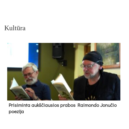
Kultūra
Pri­si­min­ta aukš­čiau­sios pra­bos Rai­mon­do Jo­nu­čio
poe­zi­ja