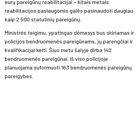
eurų pareigūnų reabilitacijai – kitais metais
reabilitacijos paslaugomis galės pasinaudoti daugiau
kaip 2 500 statutinių pareigūnų.
Ministrės teigimu, ypatingas dėmesys bus skiriamas ir
policijos bendruomenės pareigūnams, jų parengčiai ir
kvalifikacijai kelti. Šiuo metu šalyje dirba 142
bendruomenės pareigūnai. Iš viso policijoje
planuojama suformuoti 163 bendruomenės pareigūnų
pareigybes.