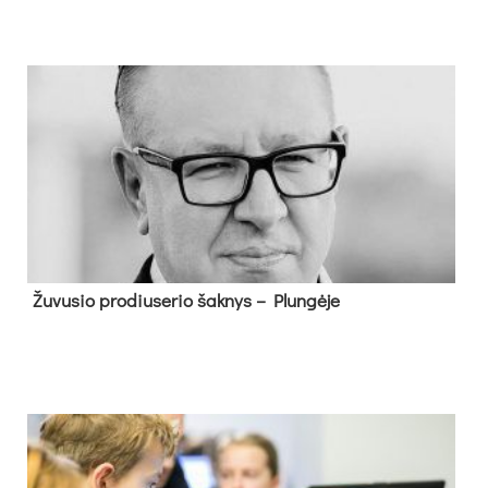
Žu­vu­sio pro­diu­se­rio šak­nys – Plun­gė­je