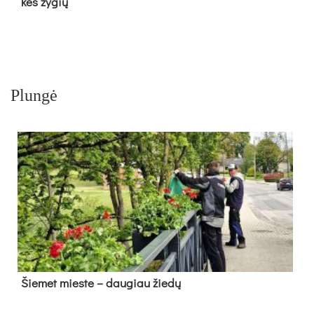
kės žy­gių
Plungė
Šie­met mies­te – dau­giau žie­dų