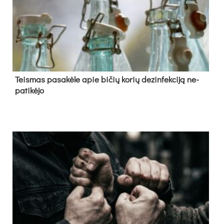
Teis­mas pa­sa­kė­le apie bi­čių ko­rių de­zin­fek­ci­ją ne­
pa­ti­kė­jo