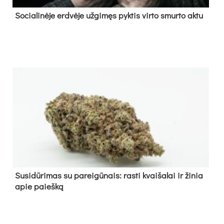
So­cia­li­nė­je erd­vė­je už­gi­męs pyk­tis vir­to smur­to ak­tu
Su­si­dū­ri­mas su pa­rei­gū­nais: ras­ti kvai­ša­lai ir ži­nia
apie paieš­ką