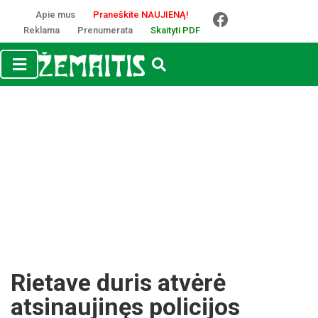
Apie mus
Praneškite NAUJIENĄ!
Reklama
Prenumerata
Skaityti PDF
Rietave duris atvėrė
atsinaujinęs policijos