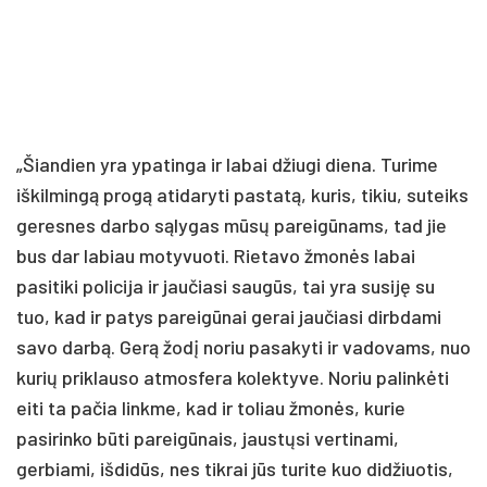
„Šiandien yra ypatinga ir labai džiugi diena. Turime
iškilmingą progą atidaryti pastatą, kuris, tikiu, suteiks
geresnes darbo sąlygas mūsų pareigūnams, tad jie
bus dar labiau motyvuoti. Rietavo žmonės labai
pasitiki policija ir jaučiasi saugūs, tai yra susiję su
tuo, kad ir patys pareigūnai gerai jaučiasi dirbdami
savo darbą. Gerą žodį noriu pasakyti ir vadovams, nuo
kurių priklauso atmosfera kolektyve. Noriu palinkėti
eiti ta pačia linkme, kad ir toliau žmonės, kurie
pasirinko būti pareigūnais, jaustųsi vertinami,
gerbiami, išdidūs, nes tikrai jūs turite kuo didžiuotis,