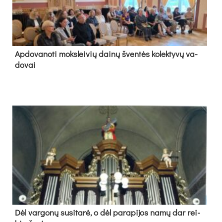
Ap­do­va­no­ti moks­lei­vių dai­nų šven­tės ko­lek­ty­vų va­
do­vai
Dėl var­go­nų su­si­ta­rė, o dėl pa­ra­pi­jos na­mų dar rei­