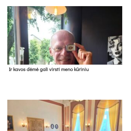
Ir ka­vos dė­mė ga­li virs­ti me­no kū­ri­niu