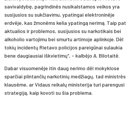
savivaldybę, pagrindinės nusikalstamos veikos yra
susijusios su sukčiavimu, ypatingai elektroninėje
erdvėje, kas žmonėms kelia ypatingą nerimą. Taip pat
aktualios ir problemos, susijusios su narkotikais bei
alkoholio vartojimu bei smurtu artimoje aplinkoje. Dėl
tokių incidentų Rietavo policijos pareigūnai sulaukia
bene daugiausiai iškvietimų“, – kalbėjo A. Bilotaitė.
Dabar visuomenėje itin daug nerimo dėl mokyklose
sparčiai plintančių narkotinių medžiagų, tad ministrės
klausėme, ar Vidaus reikalų ministerija turi parengusi
strategiją, kaip kovoti su šia problema.