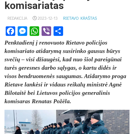
komisariatas
REDAKCIJA
2023-12-13
RIETAVO KRAŠTAS
Facebook
Messenger
WhatsApp
Viber
Share
Penktadienį į renovuoto Rietavo policijos
komisariato atidarymą susirinko gausus būrys
svečių – visi džiaugėsi, kad nuo šiol pareigūnai
turės geresnes darbo sąlygas, o kartu didės ir
visos bendruomenės saugumas. Atidarymo proga
Rietave lankėsi ir vidaus reikalų ministrė Agnė
Bilotaitė bei Lietuvos policijos generalinis
komisaras Renatas Požėla.