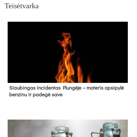
Teisėtvarka
Siau­bin­gas in­ci­den­tas Plun­gė­je – mo­te­ris ap­si­py­lė
ben­zi­nu ir pa­de­gė sa­ve