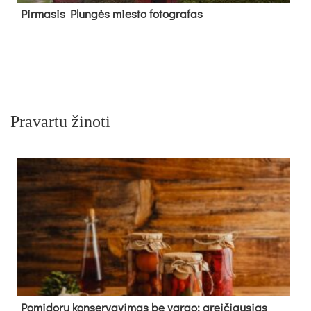
Pir­ma­sis Plun­gės mies­to fo­tog­ra­fas
Pravartu žinoti
Pomidorų konservavimas be vargo: greičiausias