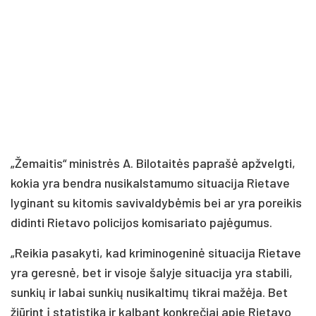
„Žemaitis“ ministrės A. Bilotaitės paprašė apžvelgti,
kokia yra bendra nusikalstamumo situacija Rietave
lyginant su kitomis savivaldybėmis bei ar yra poreikis
didinti Rietavo policijos komisariato pajėgumus.
„Reikia pasakyti, kad kriminogeninė situacija Rietave
yra geresnė, bet ir visoje šalyje situacija yra stabili,
sunkių ir labai sunkių nusikaltimų tikrai mažėja. Bet
žiūrint į statistiką ir kalbant konkrečiai apie Rietavo