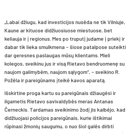
„Labai džiugu, kad investicijos nusėda ne tik Vilniuje,
Kaune ar kituose didžiuosiuose miestuose, bet
keliauja ir į regionus. Mes po truputį judame į priekį ir
dabar tik lieka smulkmena – šiose patalpose suteikti
dar geresnes paslaugas mūsų klientams. Mieli
kolegos, sveikinu jus ir visą Rietavo bendruomenę su
naujom galimybėm, naujom sąlygom“, – sveikino R.
Požėla ir pareigūnams įteikė kavos aparatą.
Išskirtine proga kartu su pareigūnais džiaugėsi ir
ilgametis Rietavo savivaldybės meras Antanas
Černeckis. Tardamas sveikinimo žodį jis kalbėjo, kad
didžiuojasi policijos pareigūnais, kurie ištikimai
rūpinasi žmonių saugumu, o nuo šiol galės dirbti