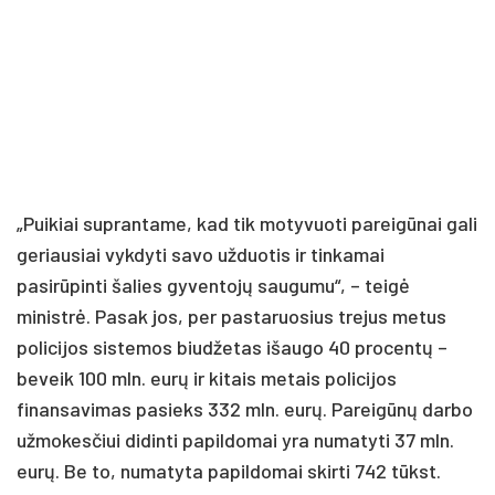
„Puikiai suprantame, kad tik motyvuoti pareigūnai gali
geriausiai vykdyti savo užduotis ir tinkamai
pasirūpinti šalies gyventojų saugumu“, – teigė
ministrė. Pasak jos, per pastaruosius trejus metus
policijos sistemos biudžetas išaugo 40 procentų –
beveik 100 mln. eurų ir kitais metais policijos
finansavimas pasieks 332 mln. eurų. Pareigūnų darbo
užmokesčiui didinti papildomai yra numatyti 37 mln.
eurų. Be to, numatyta papildomai skirti 742 tūkst.