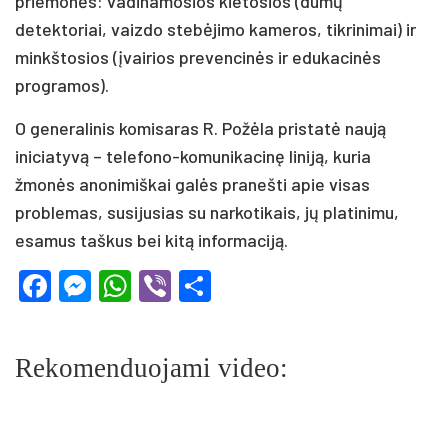
priemonės: vadinamosios kietosios (dūmų
detektoriai, vaizdo stebėjimo kameros, tikrinimai) ir
minkštosios (įvairios prevencinės ir edukacinės
programos).
O generalinis komisaras R. Požėla pristatė naują
iniciatyvą – telefono-komunikacinę liniją, kuria
žmonės anonimiškai galės pranešti apie visas
problemas, susijusias su narkotikais, jų platinimu,
esamus taškus bei kitą informaciją.
Facebook
Messenger
WhatsApp
Viber
Share
Rekomenduojami video: