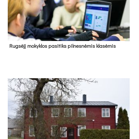
Rug­sė­jį mo­kyk­los pa­si­tiks pil­nes­nė­mis kla­sė­mis