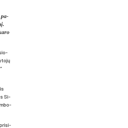
ų pa­
nį.
ka­ro
sio­
­to­jų
“
is
ęs Si­
rom­bo­
ri­si­