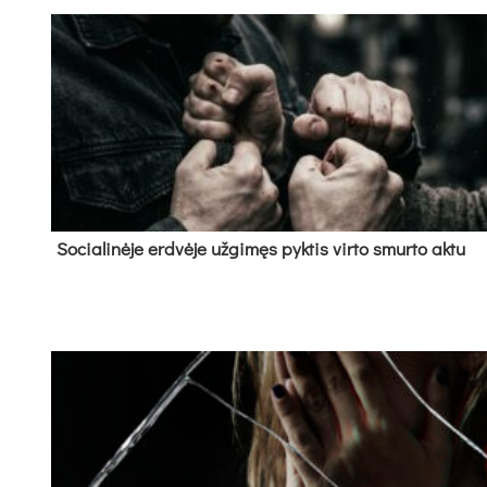
So­cia­li­nė­je erd­vė­je už­gi­męs pyk­tis vir­to smur­to ak­tu