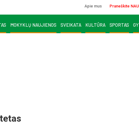
Apie mus
Praneškite NAU
TAS
MOKYKLŲ NAUJIENOS
SVEIKATA
KULTŪRA
SPORTAS
GY
tetas