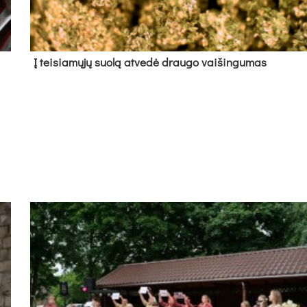
Į tei­sia­mų­jų suo­lą at­ve­dė drau­go vai­šin­gu­mas