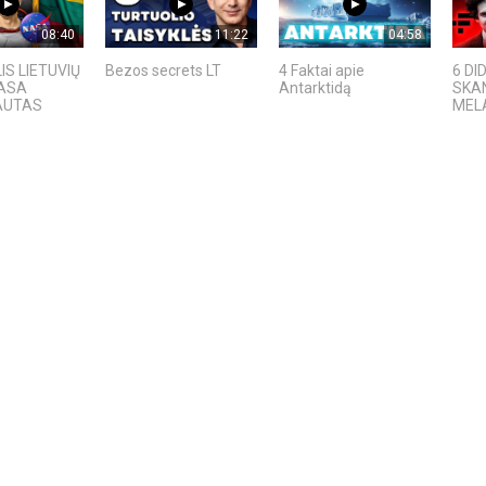
08:40
11:22
04:58
IS LIETUVIŲ
Bezos secrets LT
4 Faktai apie
6 DI
NASA
Antarktidą
SKAN
AUTAS
MELAI