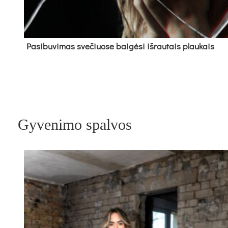
Pa­si­bu­vi­mas sve­čiuo­se bai­gė­si iš­rau­tais plau­kais
Gyvenimo spalvos