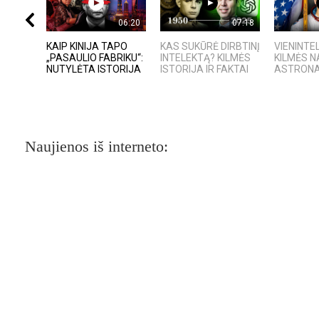
06:20
07:18
KAIP KINIJA TAPO
KAS SUKŪRĖ DIRBTINĮ
VIENINTEL
„PASAULIO FABRIKU“:
INTELEKTĄ? KILMĖS
KILMĖS 
NUTYLĖTA ISTORIJA
ISTORIJA IR FAKTAI
ASTRON
Naujienos iš interneto: