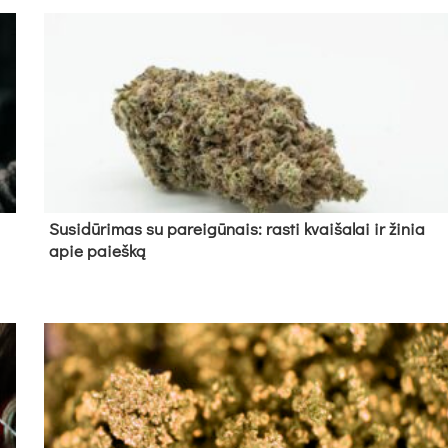
Su­si­dū­ri­mas su pa­rei­gū­nais: ras­ti kvai­ša­lai ir ži­nia
apie paieš­ką