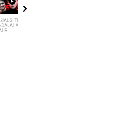
10:24
21:11
08:11
DŽIAUSI TECH
„Sostų karai" -
„MIRĘS INTERNETAS“:
DALAI: AFEROS,
įspūdingas fantastinio
KODĖL DIDŽIOJI DALIS
 IR...
pasaulio fenomenas
INTERNETO NĖRA...