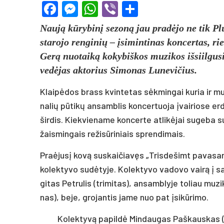
Facebook
Messenger
WhatsApp
Viber
Share
Nau­ją kū­ry­bi­nį se­zo­ną jau pra­dė­jo ne tik Pl
sta­ro­jo ren­gi­nių – įsi­min­ti­nas kon­cer­tas, ri
Ge­rą nuo­tai­ką ko­ky­biš­kos mu­zi­kos iš­siil­gu­
ve­dė­jas ak­to­rius Si­mo­nas Lu­ne­vi­čius.
Klai­pė­dos brass kvin­te­tas sėk­min­gai ku­ria ir mu
na­lių pū­ti­kų an­samb­lis kon­cer­tuo­ja įvai­rio­se erd­v
šir­dis. Kiek­vie­na­me kon­cer­te at­li­kė­jai su­ge­ba 
žais­min­gais re­ži­sū­ri­niais spren­di­mais.
Praė­ju­sį ko­vą su­skai­čia­vęs „Tris­de­šimt pa­va­sa­
ko­lek­ty­vo su­dė­ty­je. Ko­lek­ty­vo va­do­vo vai­rą į
gi­tas Pet­ru­lis (tri­mi­tas), an­samb­ly­je to­liau mu­
nas), be­je, gro­jan­tis ja­me nuo pat įsi­kū­ri­mo.
Ko­lek­ty­vą pa­pil­dė Min­dau­gas Paš­kaus­kas (va