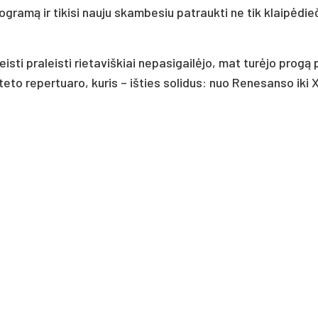
­gra­mą ir ti­ki­si nau­ju skam­be­siu pa­trauk­ti ne tik klai­pė­die­
is­ti pra­leis­ti rie­ta­viš­kiai ne­pa­si­gai­lė­jo, mat tu­rė­jo pro­gą 
­te­to re­per­tua­ro, ku­ris – iš­ties so­li­dus: nuo Re­ne­san­so iki 