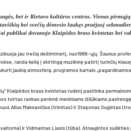
un­gės, bet ir Rie­ta­vo kul­tū­ros cent­ras. Vie­nas pir­mų­j
e­ta­viš­kių bei sve­čių dė­me­sio lau­kęs praė­ju­sį sek­ma­die­
siai pub­li­kai do­va­no­jo Klai­pė­dos brass kvin­te­tas bei va­
­zi­kuo­ja jau tre­čią de­šimt­me­tį, nuo1986–ųjų. Šau­nus pro­fe­
ė­se, ran­da ke­lią į skir­tin­gą mu­zi­ki­nę pa­tir­tį tu­rin­čių klau­sy
su­kur­ti jau­kią at­mos­fe­rą, pro­gra­mos kar­tais „pa­gar­di­na­mos
rių“ Klai­pė­dos brass kvin­te­tas ru­de­nį pa­si­tin­ka per­mai­no­m
 sa­vo tvir­tas ran­kas pe­rė­mė me­ni­niams iš­šū­kiams pa­si­ren­g
zi­kuos Alius Mak­na­vi­čius (tri­mi­tas) ir Ste­po­nas Su­gin­tas (t
l­tor­na) ir Vid­man­tas Lia­sis (tū­ba). At­nau­jin­tos su­dė­ties p