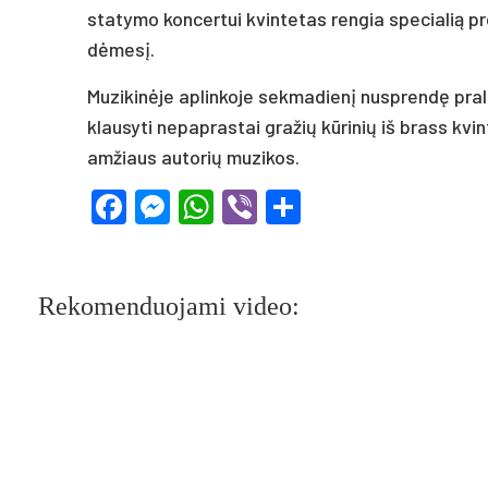
sta­ty­mo kon­cer­tui kvin­te­tas ren­gia spe­cia­lią pro
dė­me­sį.
Mu­zi­ki­nė­je ap­lin­ko­je sek­ma­die­nį nu­spren­dę pra­le
klau­sy­ti ne­pap­ras­tai gra­žių kū­ri­nių iš brass kvin
am­žiaus au­to­rių mu­zi­kos.
Facebook
Messenger
WhatsApp
Viber
Share
Rekomenduojami video: