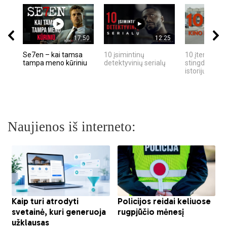
17:50
12:25
Se7en – kai tamsa
10 įsimintinų
10 įtemptų, k
tampa meno kūriniu
detektyvinių serialų
stingdančių k
istorijų
Naujienos iš interneto: