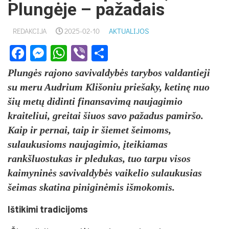
Plungėje – pažadais
REDAKCIJA
2025-02-10
AKTUALIJOS
Facebook
Messenger
WhatsApp
Viber
Share
Plungės rajono savivaldybės tarybos valdantieji
su meru Audrium Klišoniu priešaky, ketinę nuo
šių metų didinti finansavimą naujagimio
kraiteliui, greitai šiuos savo pažadus pamiršo.
Kaip ir pernai, taip ir šiemet šeimoms,
sulaukusioms naujagimio, įteikiamas
rankšluostukas ir pledukas, tuo tarpu visos
kaimyninės savivaldybės vaikelio sulaukusias
šeimas skatina piniginėmis išmokomis.
Ištikimi tradicijoms