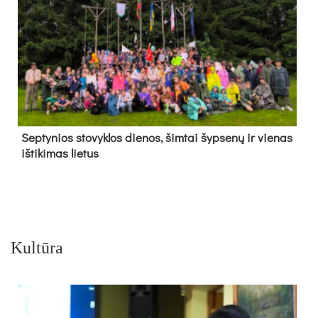
Sep­ty­nios sto­vyk­los die­nos, šim­tai šyp­se­nų ir vie­nas
iš­ti­ki­mas lie­tus
Kultūra