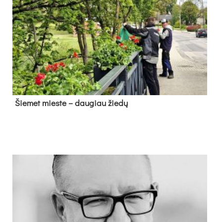
Šie­met mies­te – dau­giau žie­dų