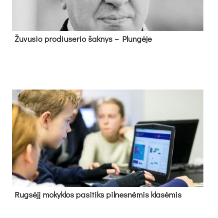
Žu­vu­sio pro­diu­se­rio šak­nys – Plun­gė­je
Rug­sė­jį mo­kyk­los pa­si­tiks pil­nes­nė­mis kla­sė­mis