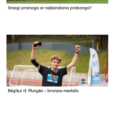
Sma­gi pra­mo­ga ar neį­kan­da­ma pra­ban­ga?
Bė­gi­kui iš Plun­gės – bron­zos me­da­lis