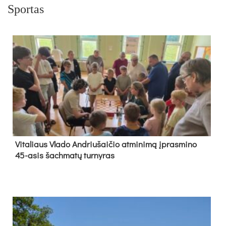
Sportas
Vi­ta­liaus Vla­do And­riu­šai­čio at­mi­ni­mą įpras­mi­no
45-asis šach­ma­tų tur­ny­ras