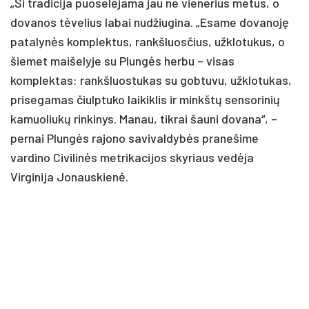
„Ši tradicija puoselėjama jau ne vienerius metus, o
dovanos tėvelius labai nudžiugina. „Esame dovanoję
patalynės komplektus, rankšluosčius, užklotukus, o
šiemet maišelyje su Plungės herbu – visas
komplektas: rankšluostukas su gobtuvu, užklotukas,
prisegamas čiulptuko laikiklis ir minkštų sensorinių
kamuoliukų rinkinys. Manau, tikrai šauni dovana“, –
pernai Plungės rajono savivaldybės pranešime
vardino Civilinės metrikacijos skyriaus vedėja
Virginija Jonauskienė.