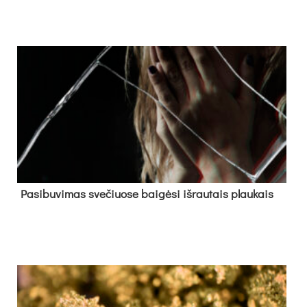
Pa­si­bu­vi­mas sve­čiuo­se bai­gė­si iš­rau­tais plau­kais