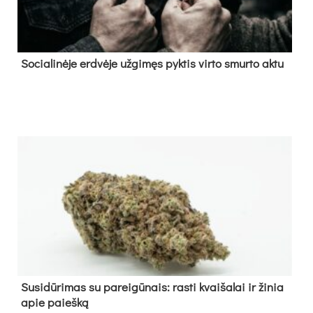
So­cia­li­nė­je erd­vė­je už­gi­męs pyk­tis vir­to smur­to ak­tu
Su­si­dū­ri­mas su pa­rei­gū­nais: ras­ti kvai­ša­lai ir ži­nia
apie paieš­ką