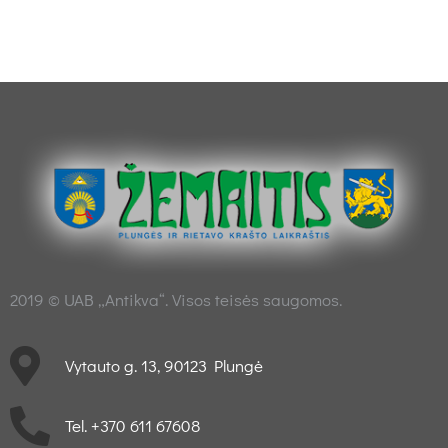
2019 © UAB „Antikva“. Visos teisės saugomos.
Vytauto g. 13, 90123 Plungė
Tel. +370 611 67608