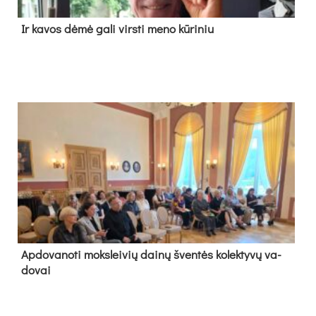
Ir ka­vos dė­mė ga­li virs­ti me­no kū­ri­niu
Ap­do­va­no­ti moks­lei­vių dai­nų šven­tės ko­lek­ty­vų va­
do­vai