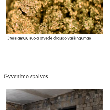
Į tei­sia­mų­jų suo­lą at­ve­dė drau­go vai­šin­gu­mas
Gyvenimo spalvos