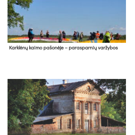
Kark­lė­nų kai­mo pa­šo­nė­je – pa­ras­par­nių var­žy­bos