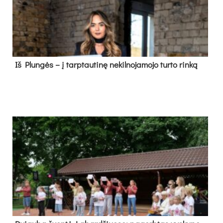
Iš Plungės – į tarptautinę nekilnojamojo turto rinką