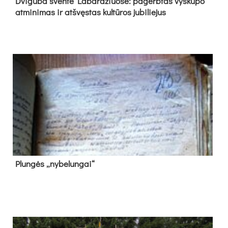
Dvi­gu­ba šven­tė La­bar­džiuo­se: pa­gerb­tas vys­ku­po
at­mi­ni­mas ir at­švęs­tas kul­tū­ros ju­bi­lie­jus
Plun­gės „ny­be­lun­gai“