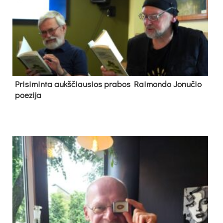
Pri­si­min­ta aukš­čiau­sios pra­bos Rai­mon­do Jo­nu­čio
poe­zi­ja