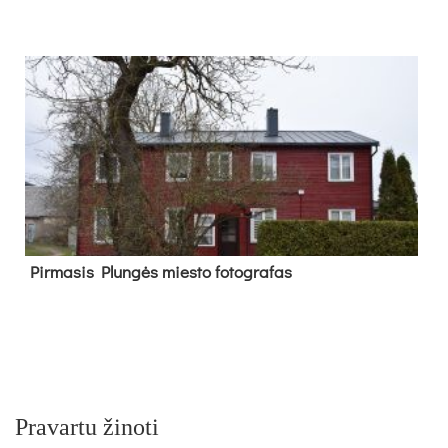
Pir­ma­sis Plun­gės mies­to fo­tog­ra­fas
Pravartu žinoti