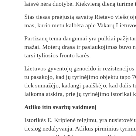
lais­vė nė­ra duo­ty­bė. Kiek­vie­ną die­ną tu­ri­me tą
Šias tie­sas praė­ju­sią sa­vai­tę Rie­ta­vo vie­šo­jo­j
mas, ku­rio me­tu kal­bė­ta apie Va­ka­rų Lie­tu­vo
Par­ti­za­nų te­ma dau­gu­mai yra pui­kiai pa­žįs­ta­
ma­žai. Mo­te­rų drą­sa ir pa­siau­ko­ji­mas bu­vo n
tar­si ty­lio­sios fron­to ka­rės.
Lie­tu­vos gy­ven­to­jų ge­no­ci­do ir re­zis­ten­ci­jos
tu pa­sa­ko­jo, kad jų ty­ri­nė­ji­mo ob­jek­tu ta­po 
tiek su­ma­žė­jo, ka­dan­gi paaiš­kė­jo, kad da­lis tų
lai­ko­ma at­ski­ra, prie jų ty­ri­nė­ji­mo is­to­ri­kai ke­
At­li­ko itin svar­bų vaid­me­nį
Is­to­ri­kės E. Kri­pie­nė tei­gi­mu, yra nu­si­sto­vė
tie­siog ne­da­ly­vau­ja. At­li­kus pir­mi­nius ty­ri­