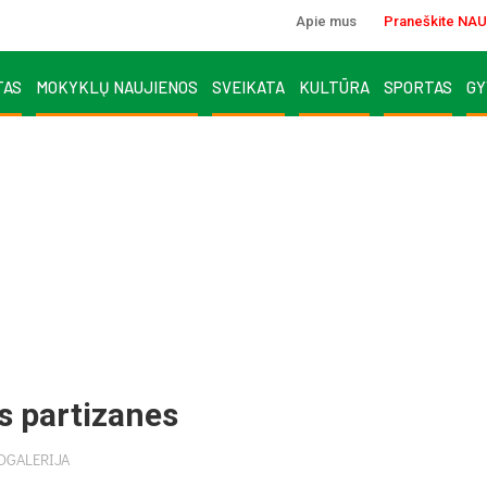
Apie mus
Praneškite NAU
TAS
MOKYKLŲ NAUJIENOS
SVEIKATA
KULTŪRA
SPORTAS
GY
s par­ti­za­nes
OGALERIJA