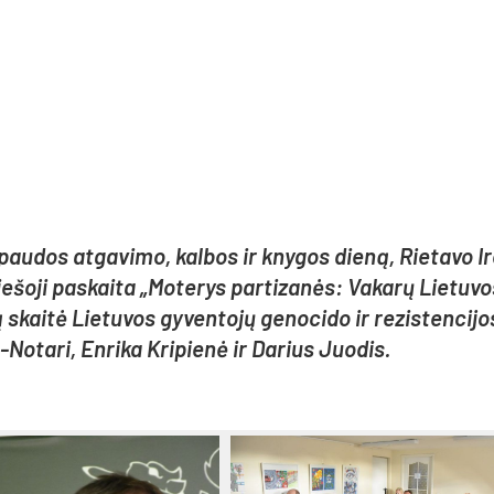
 spau­dos at­ga­vi­mo, kal­bos ir kny­gos die­ną, Rie­ta­vo I
ie­šo­ji pa­skai­ta „Mo­te­rys par­ti­za­nės: Va­ka­rų Lie­tu­v
ą skai­tė Lie­tu­vos gy­ven­to­jų ge­no­ci­do ir re­zis­ten­ci­j
-No­ta­ri, En­ri­ka Kri­pie­nė ir Da­rius Juo­dis.