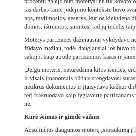
pro­cen­tų ga­lė­jo bū­ti mo­te­rys: ne tik ko­vo­to­jo
tas dar­bas ta­me ju­dė­ji­mo kon­teks­te bu­vo svar­b
nos, my­li­mo­sios, se­se­rys, ku­rios kiek­vie­ną di
do­mos, iš­trem­tos, suim­tos, tad jų in­dė­lis taip
Mo­te­rys par­ti­za­nės daž­niau­siai vyk­dy­da­vo ne 
žū­da­vo ma­žiau, to­dėl dau­giau­siai jos bu­vo tos 
sa­ko­jo, kaip at­ro­dė par­ti­za­ni­nis ka­ras ir ja­m
„Jei­gu mo­te­ris, ne­tu­rė­da­ma ki­tos išei­ties, ei
ir vi­sais įma­no­mais bū­dais steng­da­vo­si su­ras­
ne­tik­rus do­ku­men­tus ir įtai­sy­da­vo kaž­kur dir
te­rį trak­tuo­da­vo kaip ly­gia­ver­tę par­ti­za­nams
nė.
Kū­rė šei­mas ir gim­dė vai­kus
Ab­so­liu­čios dau­gu­mos mo­te­rų įsi­trau­ki­mą į l