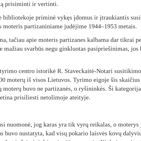
 pri­si­min­ti ir ver­tin­ti.
e bib­lio­te­ko­je pri­mi­nė vy­kęs įdo­mus ir įtrau­kian­tis su­si­
s mo­te­ris par­ti­za­ni­nia­me ju­dė­ji­me 1944–1953 me­tais.
ma, ta­čiau apie mo­te­ris par­ti­za­nes kal­ba­ma dar tik­rai p
e ma­žiau svar­būs ne­gu gink­luo­tas pa­si­prie­ši­ni­mas, jos
 ty­ri­mo cent­ro is­to­ri­kė R. Sta­vec­kai­tė-No­ta­ri su­si­ti­ki­
700 mo­te­rų iš vi­sos Lie­tu­vos. Ty­ri­mo ei­go­je šis skai­čiu
 mo­te­rų bu­vo ne par­ti­za­nės, o ry­ši­nin­kės. Ši ka­te­go­ri­j
ti­na pri­si­lies­ti ne­to­li­mo­je atei­ty­je.
­ju­si nuo­mo­nė, jog ka­ras yra tik vy­rų rei­ka­las, o mo­te­rys
mus bu­vo nu­sta­ty­ta, kad vi­sų po­ka­rio lais­vės ko­vų da­ly­v