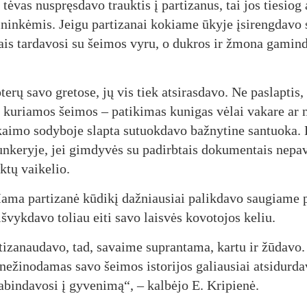
tė­vas nu­spręs­da­vo trauk­tis į par­ti­za­nus, tai jos tie­siog 
i­nin­kė­mis. Jei­gu par­ti­za­nai ko­kia­me ūky­je įsi­reng­da­vo
mais tar­da­vo­si su šei­mos vy­ru, o duk­ros ir žmo­na ga­min­
te­rų sa­vo gre­to­se, jų vis tiek at­si­ras­da­vo. Ne pa­slap­tis
ku­ria­mos šei­mos – pa­ti­ki­mas ku­ni­gas vė­lai va­ka­re ar 
kai­mo so­dy­bo­je slap­ta su­tuok­da­vo baž­ny­ti­ne san­tuo­ka. 
n­ke­ry­je, jei gim­dy­vės su pa­dirb­tais do­ku­men­tais ne­pa
k­tų vai­ke­lio.
ma par­ti­za­nė kū­di­kį daž­niau­siai pa­lik­da­vo sau­gia­me 
­vyk­da­vo to­liau ei­ti sa­vo lais­vės ko­vo­to­jos ke­liu.
­ti­za­nau­da­vo, tad, sa­vai­me su­pran­ta­ma, kar­tu ir žū­da­vo
e­ži­no­da­mas sa­vo šei­mos is­to­ri­jos ga­liau­siai at­si­dur­da
­bin­da­vo­si į gy­ve­ni­mą“, – kal­bė­jo E. Kri­pie­nė.