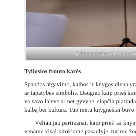
E. Kri­pie­nė kal­bė­jo apie mo­te­rų įsi­l
Ty­lio­sios fron­to ka­rės
Spau­dos at­ga­vi­mo, kal­bos ir kny­gos die­na yra ta
ar ta­pa­ty­bės sim­bo­lis. Dau­giau kaip prieš šim
vo sa­vo lais­ve ar net gy­vy­be, slap­čia pla­tin­da
kal­bą bei kul­tū­rą. Tuo me­tu knyg­ne­šiai bu­vo s
Vė­liau jau par­ti­za­nai, kaip prieš tai knyg­
ve­na­me vi­sai ki­to­kia­me pa­sau­ly­je, tu­ri­me žo