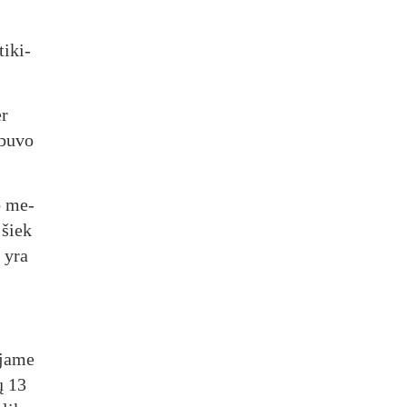
ti­ki­
er
 bu­vo
mo me­
s šiek
a yra
 ja­me
ių 13