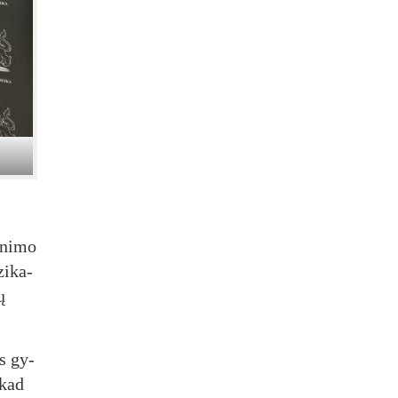
i­ni­mo
zi­ka­
ų
es gy­
 kad