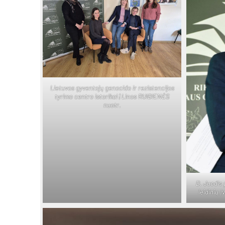
Lie­tu­vos gy­ven­to­jų ge­no­ci­do ir re­zis­ten­ci­jos
ty­ri­mo cent­ro is­to­ri­kai | Li­nos RUI­BIE­NĖS
nuo­tr.
D. Juo­dis 
lei­di­nių 