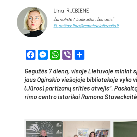
Lina RUIBIENĖ
Žurnalistė /
Laikraštis „Žemaitis“
El. paštas: lina@zemaiciolaikrastis.lt
Facebook
Messenger
WhatsApp
Viber
Share
Ge­gu­žės 7 die­ną, vi­so­je Lie­tu­vo­je mi­nint
jaus Ogins­kio vie­šo­jo­je bib­lio­te­ko­je vy­ko v
(Jū­ros) par­ti­za­nų sri­ties at­ve­jis“. Pas­kai­t
ri­mo cent­ro is­to­ri­kai Ra­mo­na Sta­vec­kai­tė