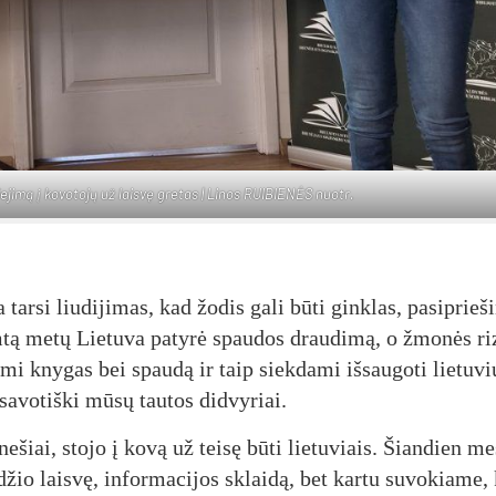
ie­ji­mą į ko­vo­to­jų už lais­vę gre­tas | Li­nos RUI­BIE­NĖS nuo­tr.
r­si liu­di­ji­mas, kad žo­dis ga­li bū­ti gink­las, pa­si­prie­š
­tą me­tų Lie­tu­va pa­ty­rė spau­dos drau­di­mą, o žmo­nės ri­
­mi kny­gas bei spau­dą ir taip siek­da­mi iš­sau­go­ti lie­tu­vi
a­vo­tiš­ki mū­sų tau­tos did­vy­riai.
ne­šiai, sto­jo į ko­vą už tei­sę bū­ti lie­tu­viais. Šian­dien m
­džio lais­vę, in­for­ma­ci­jos sklai­dą, bet kar­tu su­vo­kia­me,