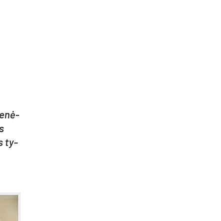
re­nė­
os
os ty­