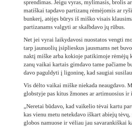
spren­di­mas. Jei­gu vy­ras, my­li­ma­sis, bro­lis ar 
ma­tiš­kai tap­da­vo par­ti­za­nų rė­mė­jo­mis ar ry­š
bun­ke­rį, atė­jęs bū­rys iš miš­ko vi­sais klau­si­
par­ti­za­nams val­gy­ti ar skalb­da­vo jų rū­bus.
Net jei vy­rai lai­ky­da­vo­si nuo­sta­tos veng­ti mo­
tarp jau­nuo­lių įsi­plies­kus jaus­mams net bu­vo 
nak­tį miš­ke ar­ba ko­kio­je pa­ti­ki­mo­je rė­mė­jų 
za­nų vai­kai kar­tais gim­da­vo ta­me pa­čia­me bu
da­vo pa­gul­dy­ti į li­go­ni­nę, kad sau­giai su­si­lau
Vis dėl­to vai­kai miš­ke nie­ka­da neaug­da­vo. Ma­
globs­ty­je pas ki­tus žmo­nes ar ar­ti­muo­sius ir iš
„Ne­re­tai bū­da­vo, kad vai­ke­lio tė­vai kar­tu par
kas vie­nu me­tu ne­tek­da­vo iš­kart abie­jų tė­vų, n
glo­bos na­muo­se ir vė­liau jau sa­va­ran­kiš­kai ka