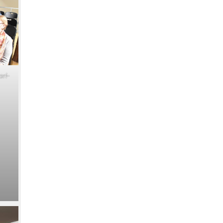
o­ri­