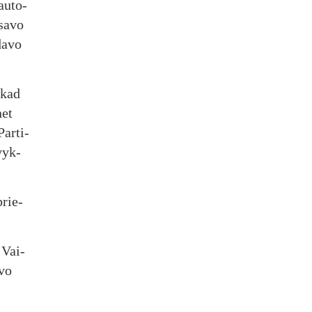
au­to­
 sa­vo
da­vo
, kad
net
Par­ti­
­vyk­
prie­
. Vai­
­vo