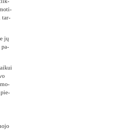
­lik­
mo­ti­
i tar­
se jų
ę pa­
lai­kui
­vo
ą mo­
­pie­
mo­jo