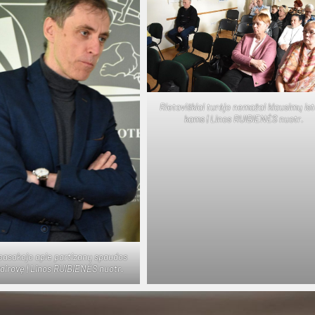
Rie­ta­viš­kiai tu­rė­jo ne­ma­žai klau­si­mų is­t
kams | Li­nos RUI­BIE­NĖS nuo­tr.
pa­sa­ko­jo apie par­ti­za­nų spau­dos
įvai­ro­vę | Li­nos RUI­BIE­NĖS nuo­tr.