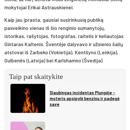
mokytojai Erikai Astrauskienei.
Kaip jau įprasta, gausiai susirinkusią publiką
pasveikino vienas iš šio renginio sumanytojų,
istorikas, rašytojas, fotografas, raitelis ir keliautojas
Gintaras Kaltenis. Šventėje dalyvavo ir užsienio šalių
atstovai iš Zarbeko (Vokietija), Kentšyno (Lenkija),
Gulbenės (Latvija) bei Karlshamno (Švedija).
Taip pat skaitykite
Siau­bin­gas in­ci­den­tas Plun­gė­je –
mo­te­ris ap­si­py­lė ben­zi­nu ir pa­de­gė
sa­ve