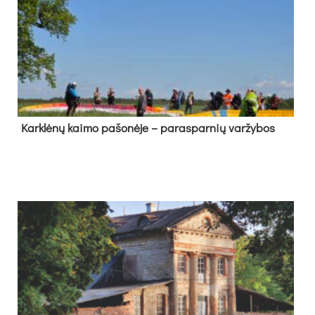
Kark­lė­nų kai­mo pa­šo­nė­je – pa­ras­par­nių var­žy­bos