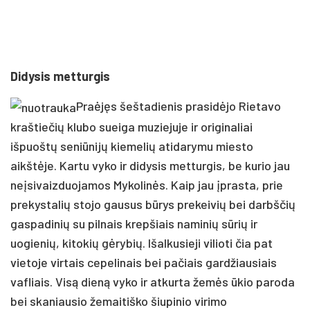
Didysis metturgis
Praėjęs šeštadienis prasidėjo Rietavo
kraštiečių klubo sueiga muziejuje ir originaliai
išpuoštų seniūnijų kiemelių atidarymu miesto
aikštėje. Kartu vyko ir didysis metturgis, be kurio jau
neįsivaizduojamos Mykolinės. Kaip jau įprasta, prie
prekystalių stojo gausus būrys prekeivių bei darbščių
gaspadinių su pilnais krepšiais naminių sūrių ir
uogienių, kitokių gėrybių. Išalkusieji vilioti čia pat
vietoje virtais cepelinais bei pačiais gardžiausiais
vafliais. Visą dieną vyko ir atkurta žemės ūkio paroda
bei skaniausio žemaitiško šiupinio virimo