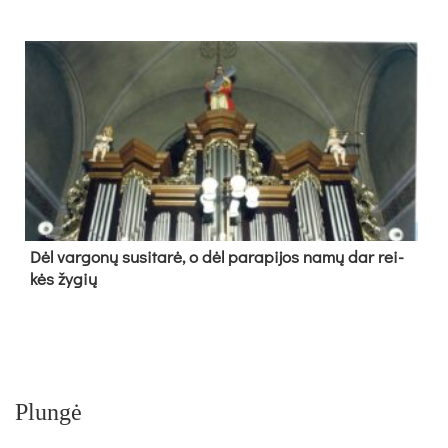
Dėl var­go­nų su­si­ta­rė, o dėl pa­ra­pi­jos na­mų dar rei­
kės žy­gių
Plungė