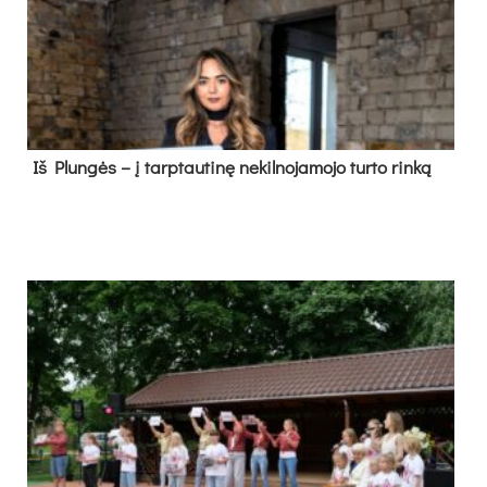
Iš Plungės – į tarptautinę nekilnojamojo turto rinką