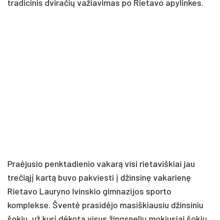
tradicinis dviračių važiavimas po Rietavo apylinkes.
Praėjusio penktadienio vakarą visi rietaviškiai jau
trečiąjį kartą buvo pakviesti į džinsinę vakarienę
Rietavo Lauryno Ivinskio gimnazijos sporto
komplekse. Šventė prasidėjo masiškiausiu džinsiniu
šokiu, už kurį dėkota visus žingsnelių mokiusiai šokių