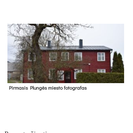
Pir­ma­sis Plun­gės mies­to fo­tog­ra­fas