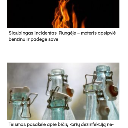
Siau­bin­gas in­ci­den­tas Plun­gė­je – mo­te­ris ap­si­py­lė
ben­zi­nu ir pa­de­gė sa­ve
Teis­mas pa­sa­kė­le apie bi­čių ko­rių de­zin­fek­ci­ją ne­