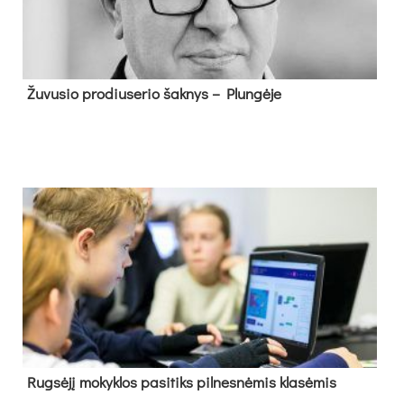
Žu­vu­sio pro­diu­se­rio šak­nys – Plun­gė­je
Rug­sė­jį mo­kyk­los pa­si­tiks pil­nes­nė­mis kla­sė­mis