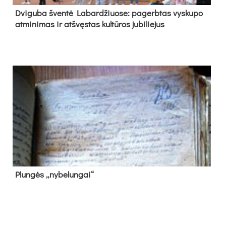
Dvi­gu­ba šven­tė La­bar­džiuo­se: pa­gerb­tas vys­ku­po
at­mi­ni­mas ir at­švęs­tas kul­tū­ros ju­bi­lie­jus
Plun­gės „ny­be­lun­gai“