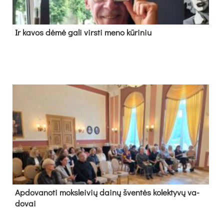
Ir ka­vos dė­mė ga­li virs­ti me­no kū­ri­niu
Ap­do­va­no­ti moks­lei­vių dai­nų šven­tės ko­lek­ty­vų va­
do­vai