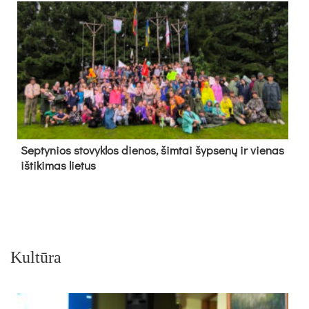
Sep­ty­nios sto­vyk­los die­nos, šim­tai šyp­se­nų ir vie­nas
iš­ti­ki­mas lie­tus
Kultūra