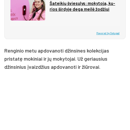
Ša­tei­kių švie­su­lys: mo­ky­to­ja, ku­
rios šir­dy­je de­ga mei­lė žo­džiui
Powered by Setupad
Renginio metu apdovanoti džinsines kolekcijas
pristatę mokiniai ir jų mokytojai. Už geriausius
džinsinius įvaizdžius apdovanoti ir žiūrovai.