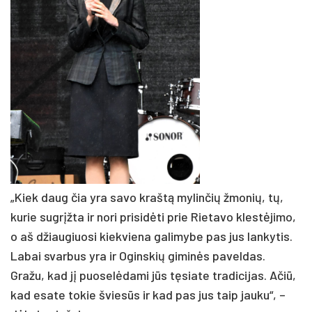
„Kiek daug čia yra savo kraštą mylinčių žmonių, tų,
kurie sugrįžta ir nori prisidėti prie Rietavo klestėjimo,
o aš džiaugiuosi kiekviena galimybe pas jus lankytis.
Labai svarbus yra ir Oginskių giminės paveldas.
Gražu, kad jį puoselėdami jūs tęsiate tradicijas. Ačiū,
kad esate tokie šviesūs ir kad pas jus taip jauku“, –