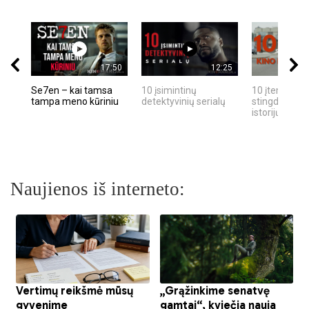
17:50
12:25
Se7en – kai tamsa
10 įsimintinų
10 įtemptų, k
tampa meno kūriniu
detektyvinių serialų
stingdančių k
istorijų
Naujienos iš interneto: