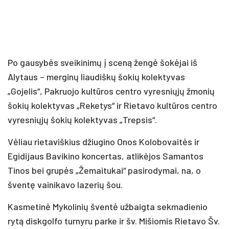
Po gausybės sveikinimų į sceną žengė šokėjai iš
Alytaus – merginų liaudiškų šokių kolektyvas
„Gojelis“, Pakruojo kultūros centro vyresniųjų žmonių
šokių kolektyvas „Reketys“ ir Rietavo kultūros centro
vyresniųjų šokių kolektyvas „Trepsis“.
Vėliau rietaviškius džiugino Onos Kolobovaitės ir
Egidijaus Bavikino koncertas, atlikėjos Samantos
Tinos bei grupės „Žemaitukai“ pasirodymai, na, o
šventę vainikavo lazerių šou.
Kasmetinė Mykolinių šventė užbaigta sekmadienio
rytą diskgolfo turnyru parke ir šv. Mišiomis Rietavo Šv.