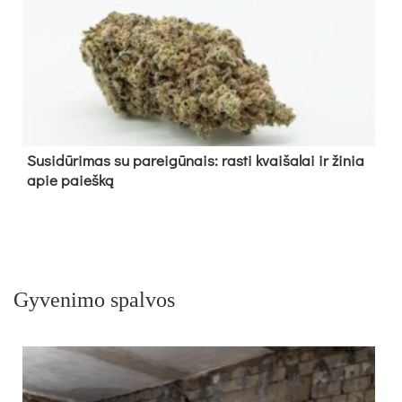
Su­si­dū­ri­mas su pa­rei­gū­nais: ras­ti kvai­ša­lai ir ži­nia
apie paieš­ką
Gyvenimo spalvos