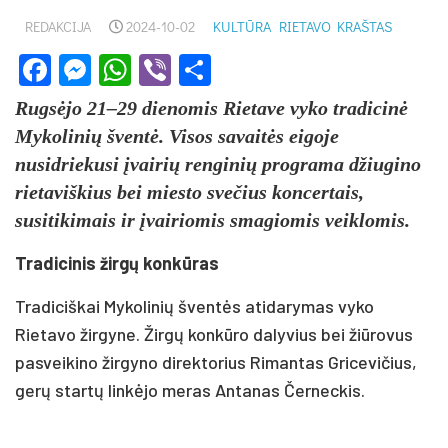
REDAKCIJA
2024-10-02
KULTŪRA
RIETAVO KRAŠTAS
Facebook
Messenger
WhatsApp
Viber
Share
Rugsėjo 21–29 dienomis Rietave vyko tradicinė
Mykolinių šventė. Visos savaitės eigoje
nusidriekusi įvairių renginių programa džiugino
rietaviškius bei miesto svečius koncertais,
susitikimais ir įvairiomis smagiomis veiklomis.
Tradicinis žirgų konkūras
Tradiciškai Mykolinių šventės atidarymas vyko
Rietavo žirgyne. Žirgų konkūro dalyvius bei žiūrovus
pasveikino žirgyno direktorius Rimantas Gricevičius,
gerų startų linkėjo meras Antanas Černeckis.