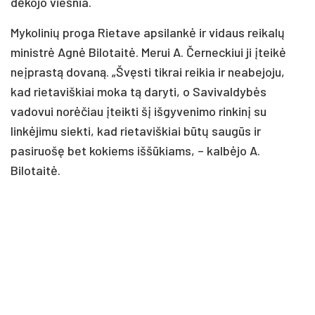
dėkojo viešnia.
Mykolinių proga Rietave apsilankė ir vidaus reikalų
ministrė Agnė Bilotaitė. Merui A. Černeckiui ji įteikė
neįprastą dovaną. „Švęsti tikrai reikia ir neabejoju,
kad rietaviškiai moka tą daryti, o Savivaldybės
vadovui norėčiau įteikti šį išgyvenimo rinkinį su
linkėjimu siekti, kad rietaviškiai būtų saugūs ir
pasiruošę bet kokiems iššūkiams, – kalbėjo A.
Bilotaitė.