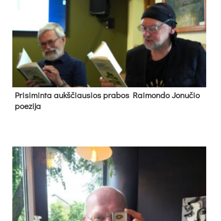
Pri­si­min­ta aukš­čiau­sios pra­bos Rai­mon­do Jo­nu­čio
poe­zi­ja