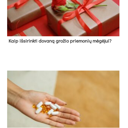
Kaip išsirinkti dovaną grožio priemonių mėgėjui?