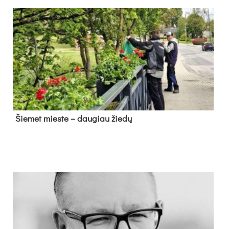
Šie­met mies­te – dau­giau žie­dų