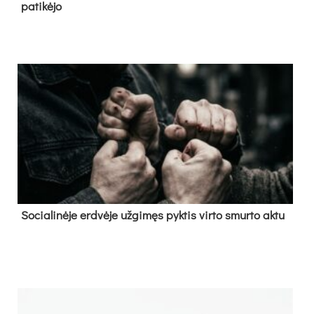
pa­ti­kė­jo
So­cia­li­nė­je erd­vė­je už­gi­męs pyk­tis vir­to smur­to ak­tu