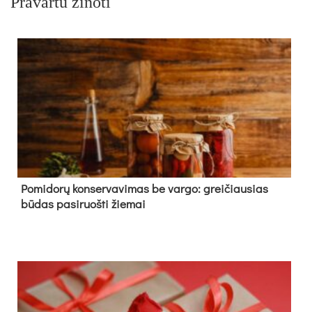
Pravartu žinoti
Pomidorų konservavimas be vargo: greičiausias
būdas pasiruošti žiemai