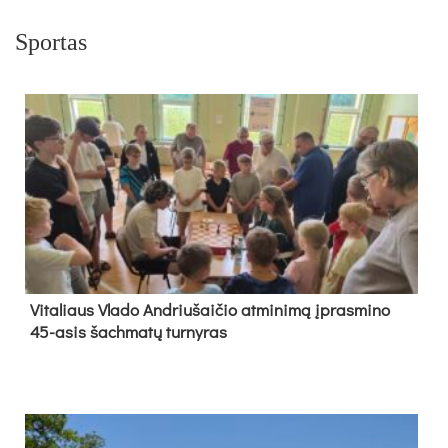
Sportas
Vi­ta­liaus Vla­do And­riu­šai­čio at­mi­ni­mą įpras­mi­no
45-asis šach­ma­tų tur­ny­ras