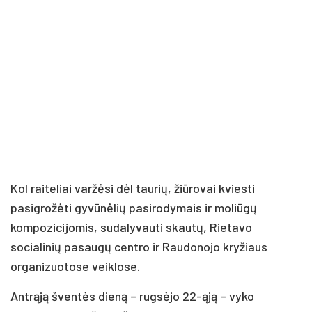
Kol raiteliai varžėsi dėl taurių, žiūrovai kviesti
pasigrožėti gyvūnėlių pasirodymais ir moliūgų
kompozicijomis, sudalyvauti skautų, Rietavo
socialinių pasaugų centro ir Raudonojo kryžiaus
organizuotose veiklose.
Antrąją šventės dieną – rugsėjo 22-ąją – vyko