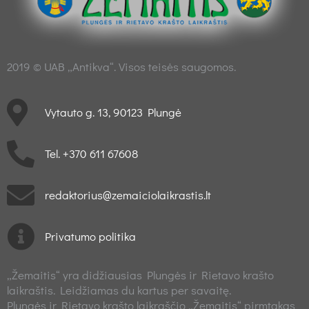
2019 © UAB „Antikva“. Visos teisės saugomos.
Vytauto g. 13, 90123 Plungė
Tel. +370 611 67608
redaktorius@zemaiciolaikrastis.lt
Privatumo politika
„Žemaitis“ yra didžiausias Plungės ir Rietavo krašto
laikraštis. Leidžiamas du kartus per savaitę.
Plungės ir Rietavo krašto laikraščio „Žemaitis“ pirmtakas