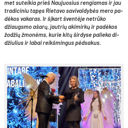
met su­tei­kia prieš Nau­juo­sius ren­gia­mas ir jau
tra­di­ci­niu ta­pęs Rie­ta­vo sa­vi­val­dy­bės me­ro pa­
dė­kos va­ka­ras. Ir šį­kart šven­tė­je ne­trū­ko
džiaugs­mo aša­rų, jaut­rių aki­mir­kų ir pa­dė­kos
žo­džių žmo­nėms, ku­rie ki­tų šir­dy­se pa­lie­ka di­
džiu­lius ir la­bai reikš­min­gus pėd­sa­kus.