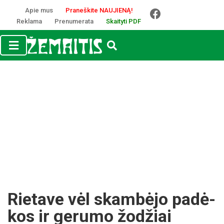
Apie mus
Praneškite NAUJIENĄ!
Reklama
Prenumerata
Skaityti PDF
Rie­ta­ve vėl skam­bė­jo pa­dė­
kos ir ge­ru­mo žo­džiai