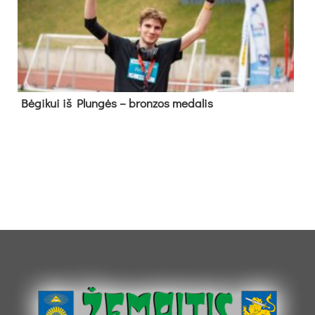
Bė­gi­kui iš Plun­gės – bron­zos me­da­lis