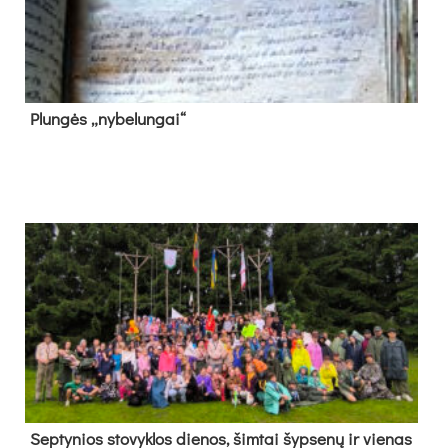
Plun­gės „ny­be­lun­gai“
Sep­ty­nios sto­vyk­los die­nos, šim­tai šyp­se­nų ir vie­nas