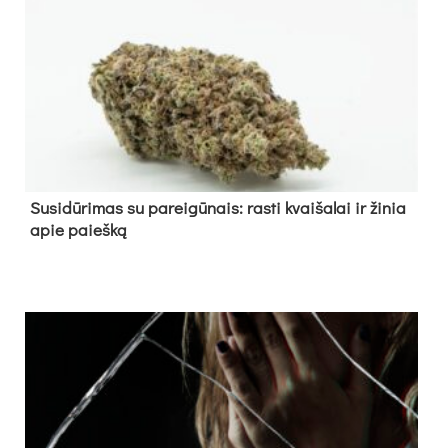
Su­si­dū­ri­mas su pa­rei­gū­nais: ras­ti kvai­ša­lai ir ži­nia
apie paieš­ką