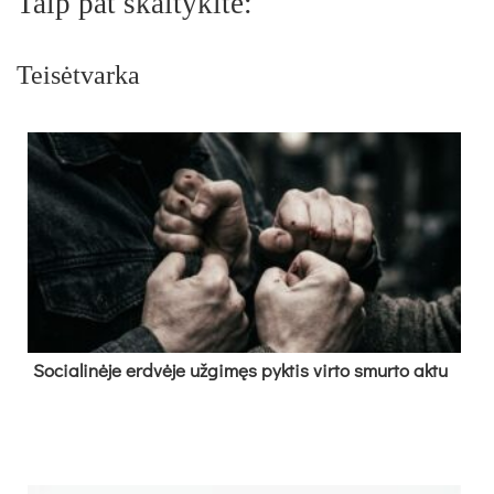
Taip pat skaitykite:
Teisėtvarka
So­cia­li­nė­je erd­vė­je už­gi­męs pyk­tis vir­to smur­to ak­tu