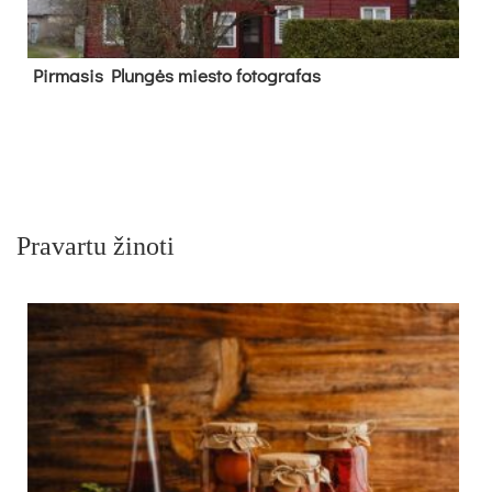
Pir­ma­sis Plun­gės mies­to fo­tog­ra­fas
Pravartu žinoti