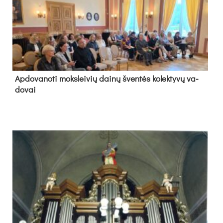
Ap­do­va­no­ti moks­lei­vių dai­nų šven­tės ko­lek­ty­vų va­
do­vai