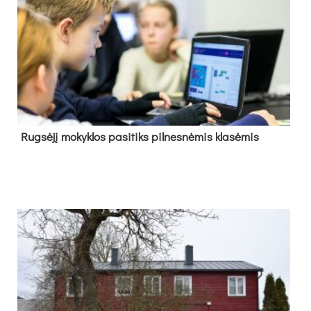
Rug­sė­jį mo­kyk­los pa­si­tiks pil­nes­nė­mis kla­sė­mis