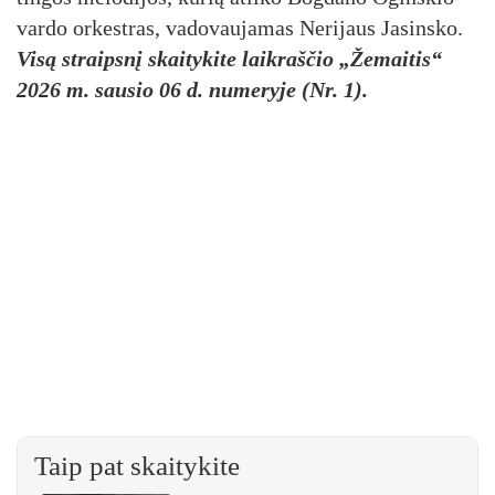
var­do or­kest­ras, va­do­vau­ja­mas Ne­ri­jaus Ja­sins­ko.
Visą straipsnį skaitykite laikraščio „Žemaitis“
2026 m. sausio 06 d. numeryje (Nr. 1).
Taip pat skaitykite