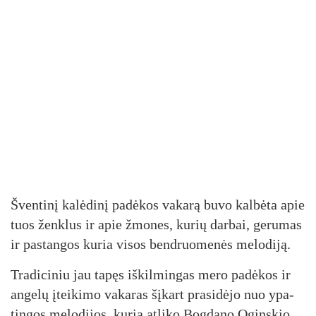
Šven­ti­nį ka­lė­di­nį pa­dė­kos va­ka­rą bu­vo kal­bė­ta apie
tuos ženk­lus ir apie žmo­nes, ku­rių dar­bai, ge­ru­mas
ir pa­stan­gos ku­ria vi­sos bend­ruo­me­nės me­lo­di­ją.
Tra­di­ci­niu jau ta­pęs iš­kil­min­gas me­ro pa­dė­kos ir
an­ge­lų įtei­ki­mo va­ka­ras šį­kart pra­si­dė­jo nuo ypa­
tin­gos me­lo­di­jos, ku­rią at­li­ko Bog­da­no Ogins­kio