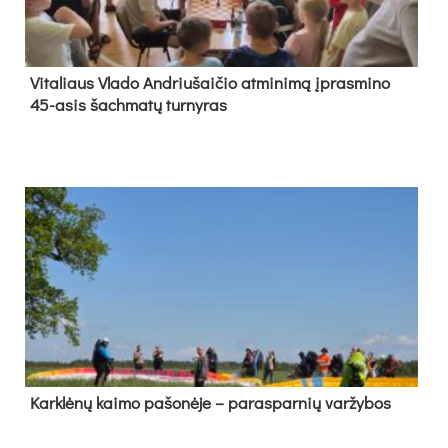
Vi­ta­liaus Vla­do And­riu­šai­čio at­mi­ni­mą įpras­mi­no
45-asis šach­ma­tų tur­ny­ras
Kark­lė­nų kai­mo pa­šo­nė­je – pa­ras­par­nių var­žy­bos