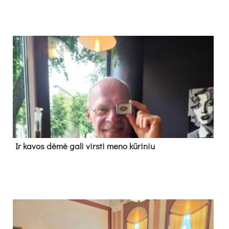
Ir ka­vos dė­mė ga­li virs­ti me­no kū­ri­niu