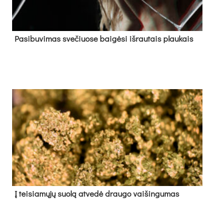
Pa­si­bu­vi­mas sve­čiuo­se bai­gė­si iš­rau­tais plau­kais
Į tei­sia­mų­jų suo­lą at­ve­dė drau­go vai­šin­gu­mas