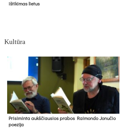
iš­ti­ki­mas lie­tus
Kultūra
Pri­si­min­ta aukš­čiau­sios pra­bos Rai­mon­do Jo­nu­čio
poe­zi­ja