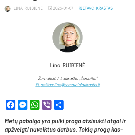
LINA RUIBIENĖ
2026-01-07
RIETAVO KRAŠTAS
Lina RUIBIENĖ
Žurnalistė /
Laikraštis „Žemaitis“
El. paštas: lina@zemaiciolaikrastis.lt
Facebook
Messenger
WhatsApp
Viber
Share
Me­tų pa­bai­ga yra pui­ki pro­ga at­si­suk­ti at­gal ir
ap­žvelg­ti nu­veik­tus dar­bus. To­kią pro­gą kas­