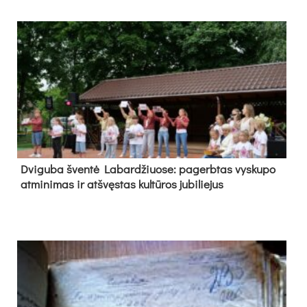
Dvi­gu­ba šven­tė La­bar­džiuo­se: pa­gerb­tas vys­ku­po
at­mi­ni­mas ir at­švęs­tas kul­tū­ros ju­bi­lie­jus