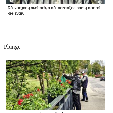
Dėl var­go­nų su­si­ta­rė, o dėl pa­ra­pi­jos na­mų dar rei­
kės žy­gių
Plungė