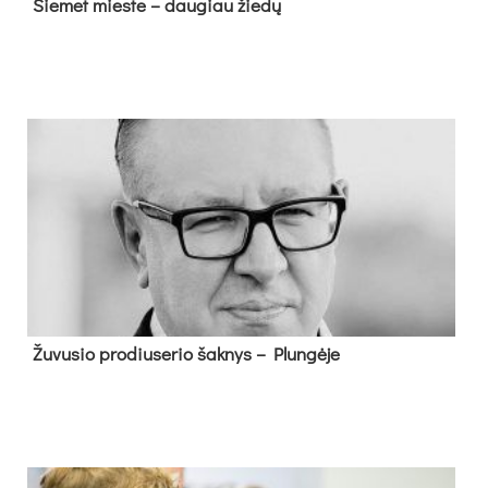
Šie­met mies­te – dau­giau žie­dų
Žu­vu­sio pro­diu­se­rio šak­nys – Plun­gė­je