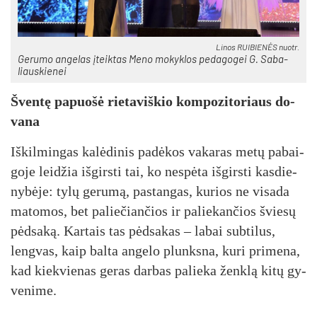
Li­nos RUI­BIE­NĖS nuo­tr.
Ge­ru­mo an­ge­las įteik­tas Me­no mo­kyk­los pe­da­go­gei G. Sa­ba­
liaus­kie­nei
Šven­tę pa­puo­šė rie­ta­viš­kio kom­po­zi­to­riaus do­
va­na
Iš­kil­min­gas ka­lė­di­nis pa­dė­kos va­ka­ras me­tų pa­bai­
go­je lei­džia iš­girs­ti tai, ko ne­spė­ta iš­girs­ti kas­die­
ny­bė­je: ty­lų ge­ru­mą, pa­stan­gas, ku­rios ne vi­sa­da
ma­to­mos, bet pa­lie­čian­čios ir pa­lie­kan­čios švie­sų
pėd­sa­ką. Kar­tais tas pėd­sa­kas – la­bai su­bti­lus,
leng­vas, kaip bal­ta an­ge­lo plunks­na, ku­ri pri­me­na,
kad kiek­vie­nas ge­ras dar­bas pa­lie­ka ženk­lą ki­tų gy­
ve­ni­me.