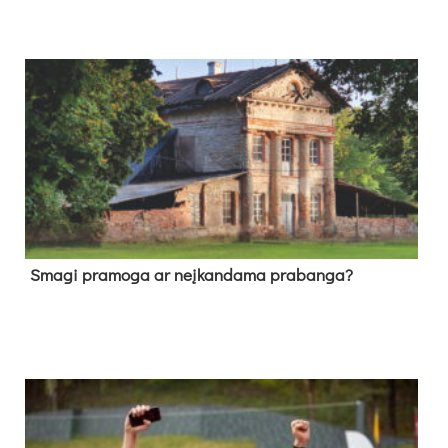
Sma­gi pra­mo­ga ar neį­kan­da­ma pra­ban­ga?