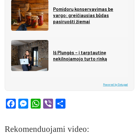
Pomidorų konservavimas be
vargo: greičiausias būdas
pasiruošti žiemai
Iš Plungės – į tarptautinę
nekilnojamojo turto rinką
Powered by Setupad
Facebook
Messenger
WhatsApp
Viber
Share
Rekomenduojami video: