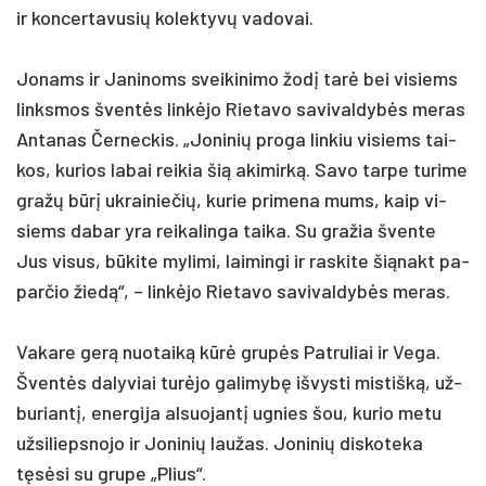
ir kon­cer­ta­vu­sių ko­lek­tyvų va­do­vai.
Jo­nams ir Ja­ni­noms svei­ki­ni­mo žodį tarė bei vi­siems
links­mos šventės linkė­jo Rie­ta­vo sa­vi­val­dybės me­ras
An­ta­nas Čer­nec­kis. „Jo­ni­nių pro­ga lin­kiu vi­siems tai­
kos, ku­rios la­bai rei­kia šią aki­mirką. Sa­vo tar­pe tu­ri­me
gražų būrį uk­rai­nie­čių, ku­rie pri­me­na mums, kaip vi­
siems da­bar yra rei­ka­lin­ga tai­ka. Su gra­žia šven­te
Jus vi­sus, būki­te my­li­mi, lai­min­gi ir ras­ki­te šią­nakt pa­
par­čio žiedą“, – linkė­jo Rie­ta­vo sa­vi­val­dybės me­ras.
Va­ka­re gerą nuo­taiką kūrė grupės Pat­ru­liai ir Ve­ga.
Šventės da­ly­viai turė­jo ga­li­mybę iš­vys­ti mis­tišką, už­
bu­riantį, ener­gi­ja al­suo­jantį ug­nies šou, ku­rio me­tu
už­si­lieps­no­jo ir Jo­ni­nių lau­žas. Jo­ni­nių dis­ko­te­ka
tęsėsi su gru­pe „Plius“.