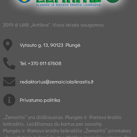
2019 © UAB „Antikva“. Visos teisės saugomos.
Vytauto g. 13, 90123 Plungė
Tel. +370 611 67608
redaktorius@zemaiciolaikrastis.lt
Privatumo politika
„Žemaitis“ yra didžiausias Plungės ir Rietavo krašto
laikraštis. Leidžiamas du kartus per savaitę.
Plungės ir Rietavo krašto laikraščio „Žemaitis“ pirmtakas