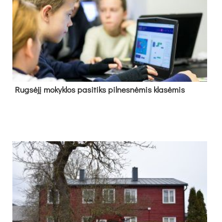
Rug­sė­jį mo­kyk­los pa­si­tiks pil­nes­nė­mis kla­sė­mis