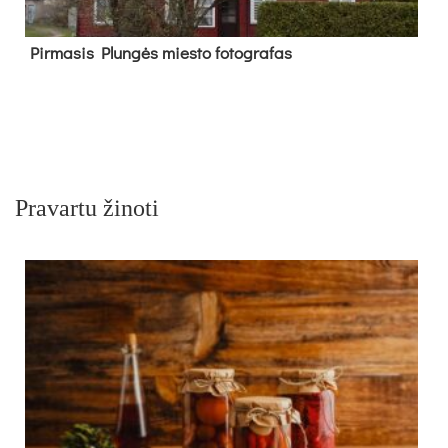
Pir­ma­sis Plun­gės mies­to fo­tog­ra­fas
Pravartu žinoti