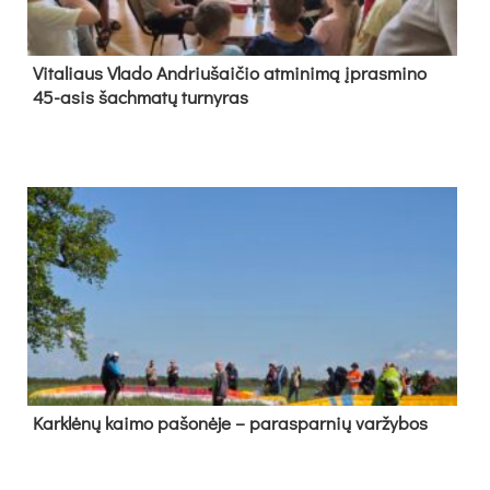
Vi­ta­liaus Vla­do And­riu­šai­čio at­mi­ni­mą įpras­mi­no
45-asis šach­ma­tų tur­ny­ras
Kark­lė­nų kai­mo pa­šo­nė­je – pa­ras­par­nių var­žy­bos