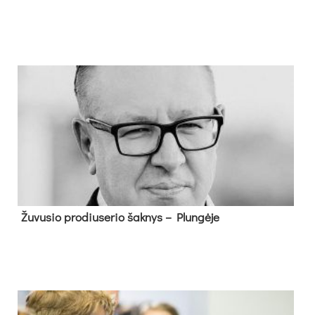
Žu­vu­sio pro­diu­se­rio šak­nys – Plun­gė­je