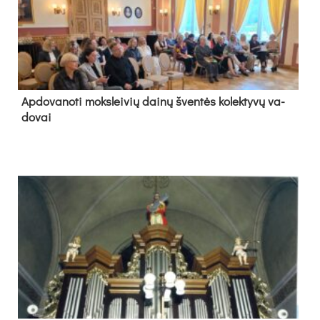
Ap­do­va­no­ti moks­lei­vių dai­nų šven­tės ko­lek­ty­vų va­
do­vai