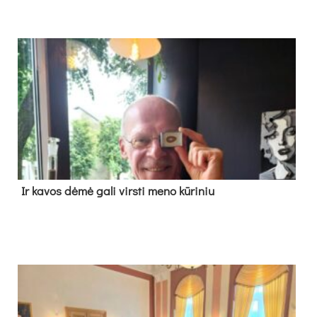
Ir ka­vos dė­mė ga­li virs­ti me­no kū­ri­niu