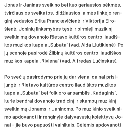
Jo­nus ir Ja­ni­nas svei­ki­no bei kuo ge­riau­sios sėkmės,
tvir­čiau­sios svei­ka­tos, did­žiau­sios laimės linkė­jo ren­
ginį ve­du­sios Eri­ka Pranc­ke­vi­čienė ir Vik­to­ri­ja Ei­ro­
šienė. Jo­ni­nių links­my­bes tęsė ir pir­mie­ji mu­zi­kinį
svei­ki­nimą do­va­no­jo Rie­ta­vo kultū­ros cent­ro liau­diš­
kos mu­zi­kos ka­pe­la „Su­ba­ta“ (vad. Ai­da Liu­ti­kienė). Po
jų sce­no­je pa­si­rodė Žli­binų kultū­ros cent­ro liau­diš­kos
mu­zi­kos ka­pe­la „Ri­vie­na“ (vad. Alf­re­das Lu­čins­kas).
Po sve­čių pa­si­ro­dy­mo prie jų dar vie­nai dai­nai pri­si­
jungė ir Rie­ta­vo kultū­ros cent­ro liau­diš­kos mu­zi­kos
ka­pe­la „Su­ba­ta“ bei folk­lo­ro an­samb­lis „Ka­da­gi­nis“,
ku­rie bend­rai do­va­no­jo tra­di­cinį ir skambų mu­zi­kinį
svei­ki­nimą Jo­nams ir Ja­ni­noms. Po mu­zi­ki­nio svei­ki­ni­
mo ap­do­va­no­ti ir ren­gi­ny­je da­ly­va­vu­sių ko­lek­tyvų Jo­
nai – jie bu­vo pa­puoš­ti vai­ni­kais. Gėlėmis ap­do­va­no­ti