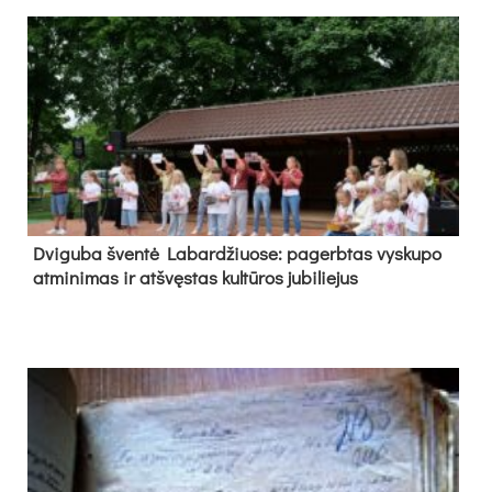
Dvi­gu­ba šven­tė La­bar­džiuo­se: pa­gerb­tas vys­ku­po
at­mi­ni­mas ir at­švęs­tas kul­tū­ros ju­bi­lie­jus