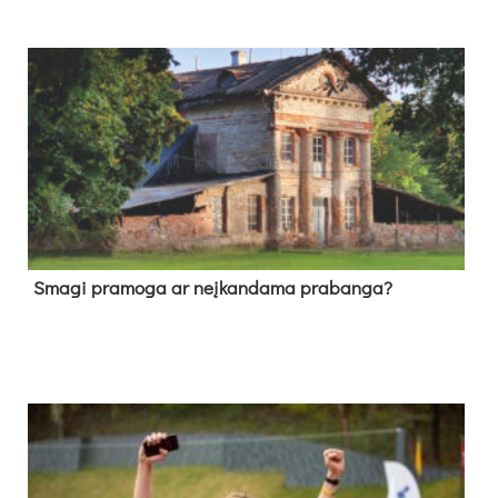
Sma­gi pra­mo­ga ar neį­kan­da­ma pra­ban­ga?