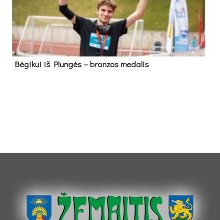
Bė­gi­kui iš Plun­gės – bron­zos me­da­lis