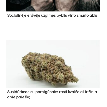
So­cia­li­nė­je erd­vė­je už­gi­męs pyk­tis vir­to smur­to ak­tu
Su­si­dū­ri­mas su pa­rei­gū­nais: ras­ti kvai­ša­lai ir ži­nia
apie paieš­ką