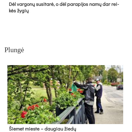
Dėl var­go­nų su­si­ta­rė, o dėl pa­ra­pi­jos na­mų dar rei­
kės žy­gių
Plungė
Šie­met mies­te – dau­giau žie­dų