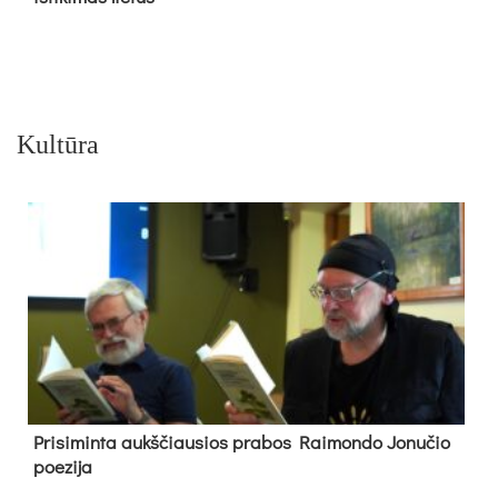
Kultūra
Pri­si­min­ta aukš­čiau­sios pra­bos Rai­mon­do Jo­nu­čio
poe­zi­ja