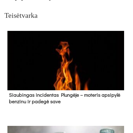
Teisėtvarka
Siau­bin­gas in­ci­den­tas Plun­gė­je – mo­te­ris ap­si­py­lė
ben­zi­nu ir pa­de­gė sa­ve