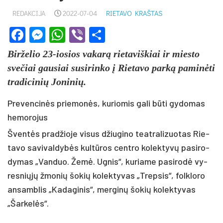
REDAKCIJA
2022-07-04
RIETAVO KRAŠTAS
Facebook
Messenger
WhatsApp
Viber
Share
Bir­že­lio 23-io­sios va­karą rie­ta­viš­kiai ir mies­to
sve­čiai gau­siai su­si­rin­ko į Rie­ta­vo par­ką pa­minė­ti
tra­di­ci­nių Jo­ni­nių.
Prevencinės priemonės, kuriomis gali būti gydomas
hemorojus
Šventės pra­džio­je vi­sus džiu­gi­no teat­ra­li­zuo­tas Rie­
ta­vo sa­vi­val­dybės kultū­ros cent­ro ko­lek­tyvų pa­si­ro­
dy­mas „Van­duo. Žemė. Ug­nis“, ku­ria­me pa­si­rodė vy­
res­niųjų žmo­nių šo­kių ko­lek­ty­vas „Trep­sis“, folk­lo­ro
an­samb­lis „Ka­da­gi­nis“, mer­ginų šo­kių ko­lek­ty­vas
„Šar­kelės“.