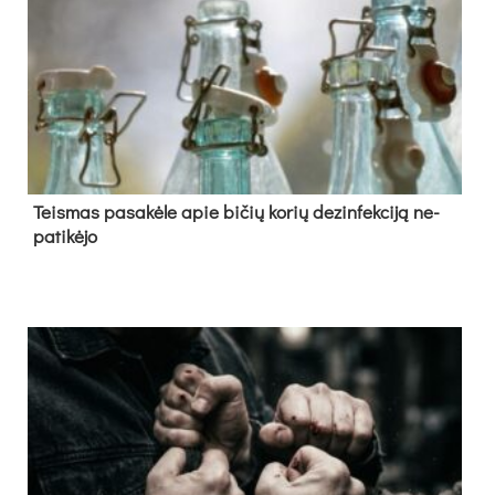
Teis­mas pa­sa­kė­le apie bi­čių ko­rių de­zin­fek­ci­ją ne­
pa­ti­kė­jo