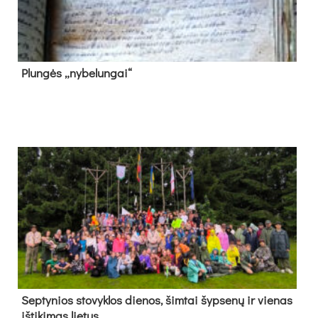
Plun­gės „ny­be­lun­gai“
Sep­ty­nios sto­vyk­los die­nos, šim­tai šyp­se­nų ir vie­nas
iš­ti­ki­mas lie­tus