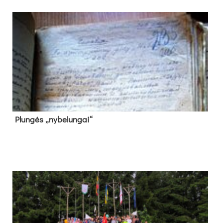
Plun­gės „ny­be­lun­gai“