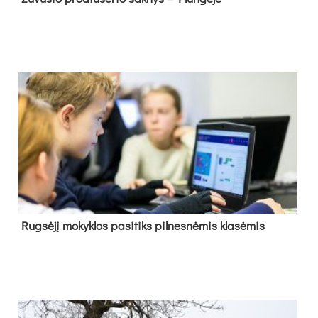
Rug­sė­jį mo­kyk­los pa­si­tiks pil­nes­nė­mis kla­sė­mis