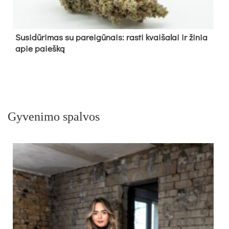
Su­si­dū­ri­mas su pa­rei­gū­nais: ras­ti kvai­ša­lai ir ži­nia
apie paieš­ką
Gyvenimo spalvos