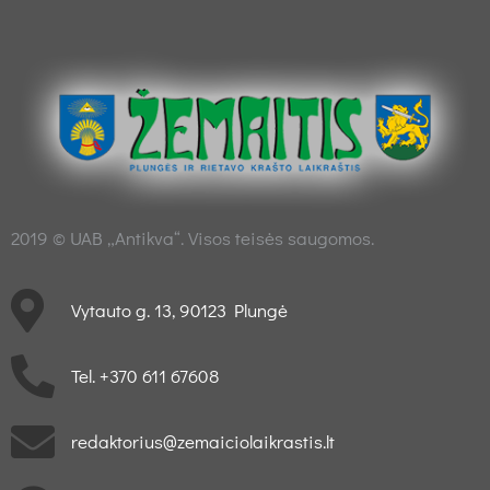
2019 © UAB „Antikva“. Visos teisės saugomos.
Vytauto g. 13, 90123 Plungė
Tel. +370 611 67608
redaktorius@zemaiciolaikrastis.lt