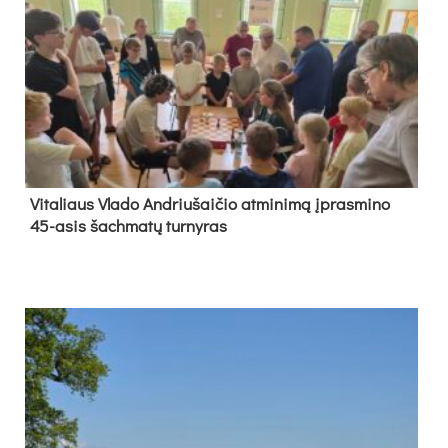
Vi­ta­liaus Vla­do And­riu­šai­čio at­mi­ni­mą įpras­mi­no
45-asis šach­ma­tų tur­ny­ras