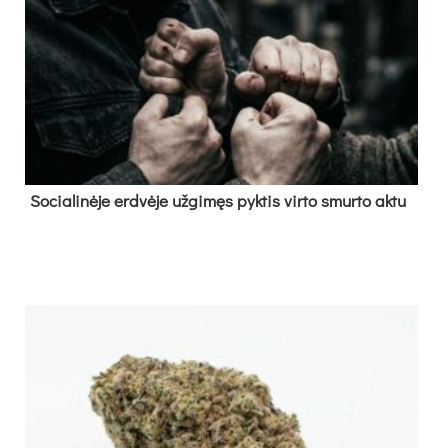
So­cia­li­nė­je erd­vė­je už­gi­męs pyk­tis vir­to smur­to ak­tu