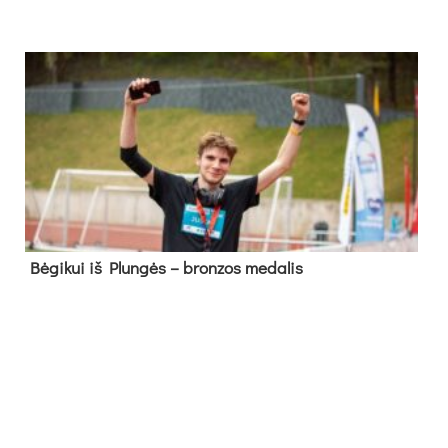
Bė­gi­kui iš Plun­gės – bron­zos me­da­lis