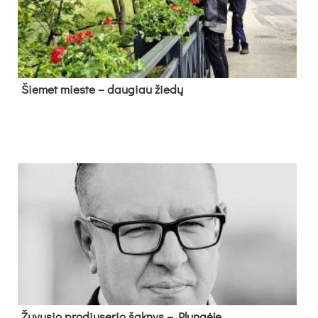
Šie­met mies­te – dau­giau žie­dų
Žu­vu­sio pro­diu­se­rio šak­nys – Plun­gė­je