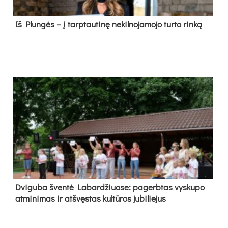
Iš Plungės – į tarptautinę nekilnojamojo turto rinką
Dvi­gu­ba šven­tė La­bar­džiuo­se: pa­gerb­tas vys­ku­po
at­mi­ni­mas ir at­švęs­tas kul­tū­ros ju­bi­lie­jus