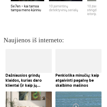
Se7en – kai tamsa
10 įsimintinų
10 įtemptų, k
tampa meno kūriniu
detektyvinių serialų
stingdančių k
istorijų
Naujienos iš interneto: