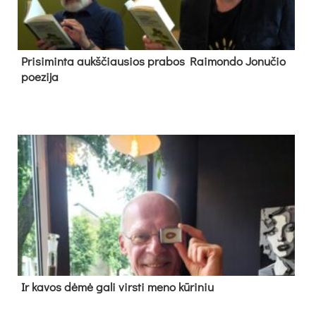
Pri­si­min­ta aukš­čiau­sios pra­bos Rai­mon­do Jo­nu­čio
poe­zi­ja
Ir ka­vos dė­mė ga­li virs­ti me­no kū­ri­niu