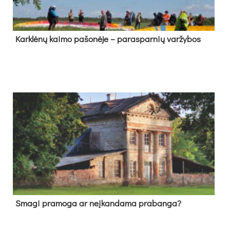
Kark­lė­nų kai­mo pa­šo­nė­je – pa­ras­par­nių var­žy­bos
Sma­gi pra­mo­ga ar neį­kan­da­ma pra­ban­ga?