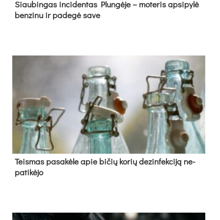
Siau­bin­gas in­ci­den­tas Plun­gė­je – mo­te­ris ap­si­py­lė
ben­zi­nu ir pa­de­gė sa­ve
Teis­mas pa­sa­kė­le apie bi­čių ko­rių de­zin­fek­ci­ją ne­
pa­ti­kė­jo