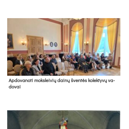
Ap­do­va­no­ti moks­lei­vių dai­nų šven­tės ko­lek­ty­vų va­
do­vai