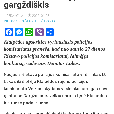
gargždiškis
REDAKCIJA
2025-01-28
RIETAVO KRAŠTAS
TEISĖTVARKA
Facebook
Messenger
WhatsApp
Viber
Share
Klaipėdos apskrities vyriausiasis policijos
komisariatas praneša, kad nuo sausio 27 dienos
Rietavo policijos komisariatui, laimėjęs
konkursą, vadovaus Donatas Lukas.
Naujasis Rietavo policijos komisariato viršininkas D.
Lukas iki šiol ėjo Klaipėdos rajono policijos
komisariato Veiklos skyriaus viršininko pareigas savo
gimtuose Gargžduose, vėliau darbus tęsė Klaipėdos
ir kituose padaliniuose.
„Naują netrukus prasidėsiantį karjeros etapą Rietavo