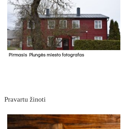
Pir­ma­sis Plun­gės mies­to fo­tog­ra­fas
Pravartu žinoti