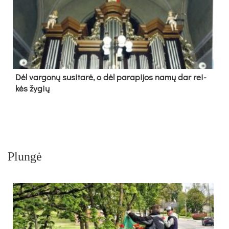
Dėl var­go­nų su­si­ta­rė, o dėl pa­ra­pi­jos na­mų dar rei­
kės žy­gių
Plungė