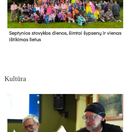
Sep­ty­nios sto­vyk­los die­nos, šim­tai šyp­se­nų ir vie­nas
iš­ti­ki­mas lie­tus
Kultūra