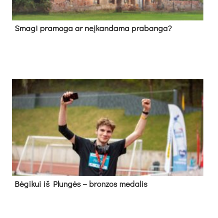
Sma­gi pra­mo­ga ar neį­kan­da­ma pra­ban­ga?
Bė­gi­kui iš Plun­gės – bron­zos me­da­lis