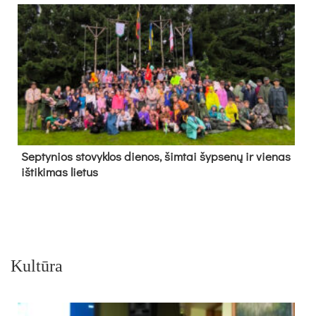
Sep­ty­nios sto­vyk­los die­nos, šim­tai šyp­se­nų ir vie­nas
iš­ti­ki­mas lie­tus
Kultūra