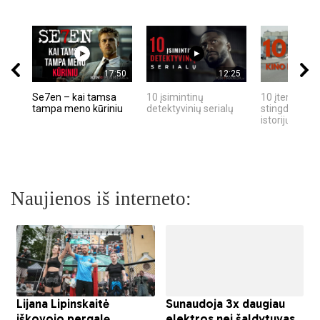
17:50
12:25
Se7en – kai tamsa
10 įsimintinų
10 įtemptų, k
tampa meno kūriniu
detektyvinių serialų
stingdančių k
istorijų
Naujienos iš interneto: