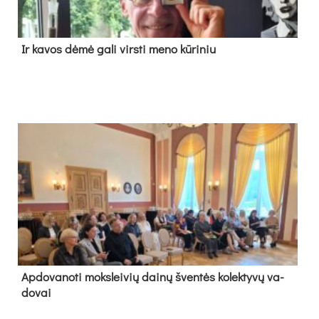
Ir ka­vos dė­mė ga­li virs­ti me­no kū­ri­niu
Ap­do­va­no­ti moks­lei­vių dai­nų šven­tės ko­lek­ty­vų va­
do­vai