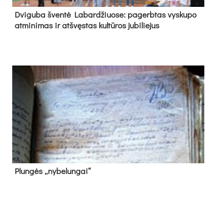
Dvi­gu­ba šven­tė La­bar­džiuo­se: pa­gerb­tas vys­ku­po
at­mi­ni­mas ir at­švęs­tas kul­tū­ros ju­bi­lie­jus
Plun­gės „ny­be­lun­gai“