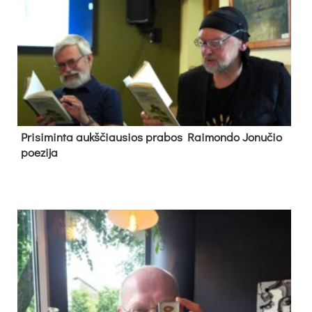
Pri­si­min­ta aukš­čiau­sios pra­bos Rai­mon­do Jo­nu­čio
poe­zi­ja