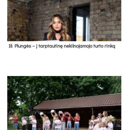
Iš Plungės – į tarptautinę nekilnojamojo turto rinką