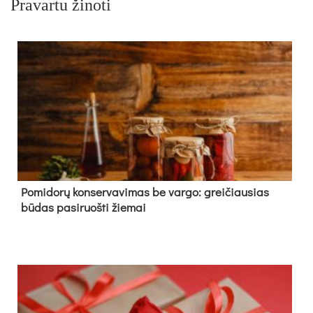
Pravartu žinoti
Pomidorų konservavimas be vargo: greičiausias
būdas pasiruošti žiemai