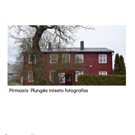
Pir­ma­sis Plun­gės mies­to fo­tog­ra­fas