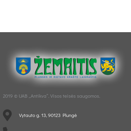
2019 © UAB „Antikva“. Visos teisės saugomos.
Vytauto g. 13, 90123 Plungė