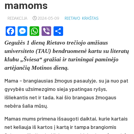
mamoms
REDAKCIJA
2024-05-09
RIETAVO KRAŠTAS
Facebook
Messenger
WhatsApp
Viber
Share
Gegužės 1 dieną Rietavo trečiojo amžiaus
universiteto (TAU) bendruomenė kartu su literatų
klubu „Šviesa“ gražiai ir turiningai paminėjo
artėjančią Motinos dieną.
Mama – brangiausias žmogus pasaulyje, su ja nuo pat
gyvybės užsimezgimo sieja ypatingas ryšys,
išliekantis net ir tada, kai šio brangaus žmogaus
nebėra šalia mūsų.
Mamas mums primena išsaugoti daiktai, kurie kartais
net keliauja iš kartos į kartą ir tampa brangiomis