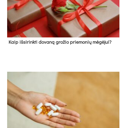
Kaip išsirinkti dovaną grožio priemonių mėgėjui?