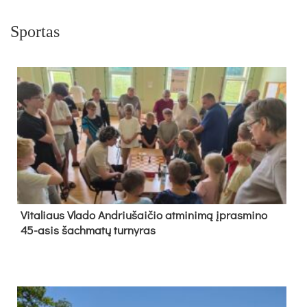
Sportas
Vi­ta­liaus Vla­do And­riu­šai­čio at­mi­ni­mą įpras­mi­no
45-asis šach­ma­tų tur­ny­ras