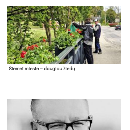
Šie­met mies­te – dau­giau žie­dų