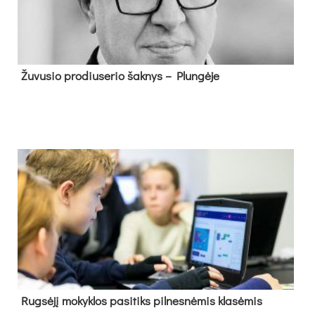
Žu­vu­sio pro­diu­se­rio šak­nys – Plun­gė­je
Rug­sė­jį mo­kyk­los pa­si­tiks pil­nes­nė­mis kla­sė­mis