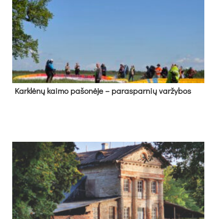
Kark­lė­nų kai­mo pa­šo­nė­je – pa­ras­par­nių var­žy­bos