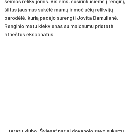
šeimos relikvijomis. Visiems, susirinkusiems į renginį,
šiltus jausmus sukėlė mamų ir močiučių relikvijų
parodėlė, kurią padėjo surengti Jovita Damulienė.
Renginio metu kiekvienas su malonumu pristatė
atneštus eksponatus.
Literatų klubo „Šviesa“ nariai dovanojo savo sukurtų