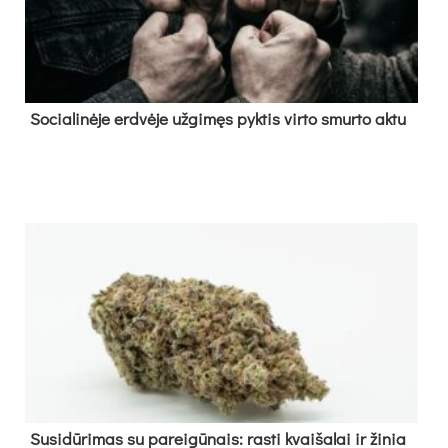
So­cia­li­nė­je erd­vė­je už­gi­męs pyk­tis vir­to smur­to ak­tu
Su­si­dū­ri­mas su pa­rei­gū­nais: ras­ti kvai­ša­lai ir ži­nia