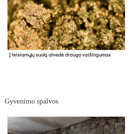
Į tei­sia­mų­jų suo­lą at­ve­dė drau­go vai­šin­gu­mas
Gyvenimo spalvos