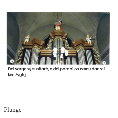
Dėl var­go­nų su­si­ta­rė, o dėl pa­ra­pi­jos na­mų dar rei­
kės žy­gių
Plungė