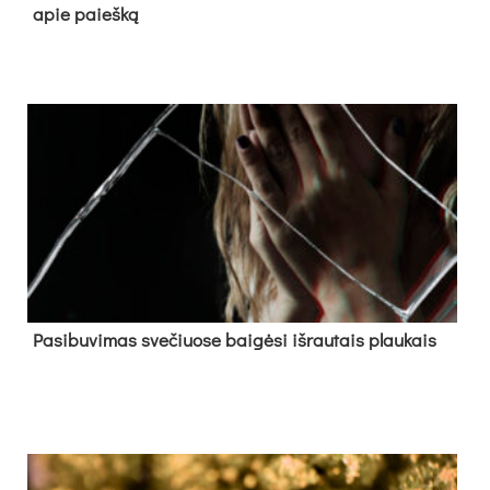
apie paieš­ką
Pa­si­bu­vi­mas sve­čiuo­se bai­gė­si iš­rau­tais plau­kais