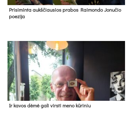
Pri­si­min­ta aukš­čiau­sios pra­bos Rai­mon­do Jo­nu­čio
poe­zi­ja
Ir ka­vos dė­mė ga­li virs­ti me­no kū­ri­niu