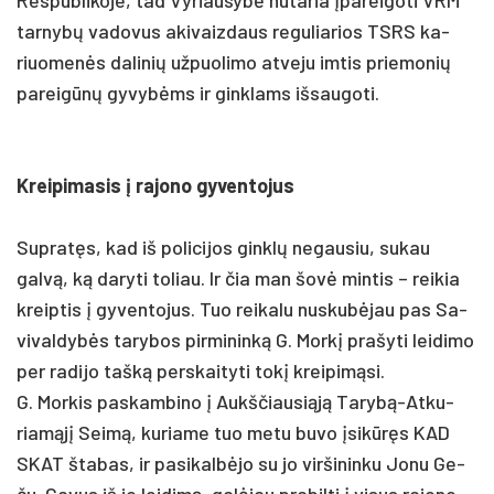
tar­nybų va­do­vus aki­vaiz­daus re­gu­lia­rios TSRS ka­
riuo­menės da­li­nių už­puo­li­mo at­ve­ju im­tis prie­mo­nių
pa­reigūnų gy­vybėms ir gink­lams iš­sau­go­ti.
Krei­pi­ma­sis į ra­jo­no gy­ven­to­jus
Sup­ratęs, kad iš po­li­ci­jos ginklų ne­gau­siu, su­kau
galvą, ką da­ry­ti to­liau. Ir čia man šovė min­tis – rei­kia
kreip­tis į gy­ven­to­jus. Tuo rei­ka­lu nu­skubė­jau pas Sa­
vi­val­dybės ta­ry­bos pir­mi­ninką G. Morkį pra­šy­ti lei­di­mo
per ra­di­jo tašką per­skai­ty­ti tokį krei­pimą­si.
G. Mor­kis pa­skam­bi­no į Aukš­čiau­siąją Ta­rybą-At­ku­
riamąjį Seimą, ku­ria­me tuo me­tu bu­vo įsikūręs KAD
SKAT šta­bas, ir pa­si­kalbė­jo su jo vir­ši­nin­ku Jo­nu Ge­
ču. Ga­vus iš jo lei­dimą, galė­jau pra­bil­ti į vi­sus ra­jo­no