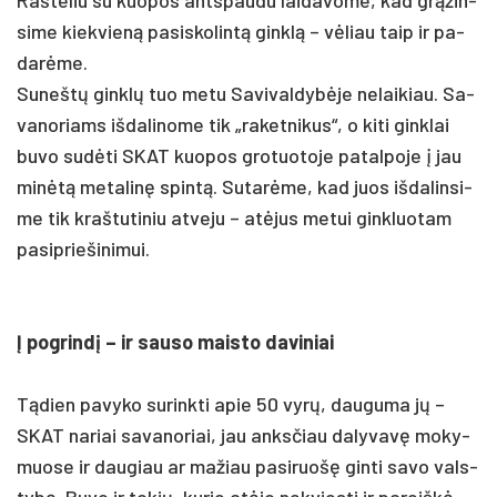
si­me kiek­vieną pa­si­sko­lintą ginklą – vėliau taip ir pa­
darė­me.
Su­neštų ginklų tuo me­tu Sa­vi­val­dybė­je ne­lai­kiau. Sa­
va­no­riams iš­da­li­no­me tik „ra­ket­ni­kus“, o ki­ti gink­lai
bu­vo su­dėti SKAT kuo­pos gro­tuo­to­je pa­tal­po­je į jau
minėtą me­ta­linę spintą. Su­tarė­me, kad juos iš­da­lin­si­
me tik kraš­tu­ti­niu at­ve­ju – at­ėjus me­tui gink­luo­tam
pa­si­prie­ši­ni­mui.
Į po­grindį – ir sau­so mais­to da­vi­niai
Tądien pa­vy­ko su­rink­ti apie 50 vyrų, dau­gu­ma jų –
SKAT na­riai sa­va­no­riai, jau anks­čiau da­ly­vavę mo­ky­
muo­se ir dau­giau ar ma­žiau pa­si­ruošę gin­ti sa­vo vals­
tybę. Bu­vo ir to­kių, ku­rie at­ėjo ne­kvies­ti ir pa­reiškė