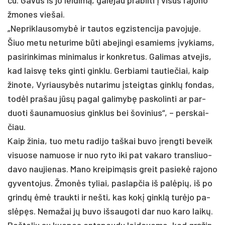
žmo­nes vie­šai.
„Nep­rik­lau­so­mybė ir tau­tos eg­zis­ten­ci­ja pa­vo­ju­je.
Šiuo me­tu ne­tu­ri­me būti abe­jin­gi esa­miems įvy­kiams,
pa­si­rin­ki­mas mi­ni­ma­lus ir konk­re­tus. Ga­li­mas at­ve­jis,
kad laisvę teks gin­ti gink­lu. Ger­bia­mi tau­tie­čiai, kaip
ži­no­te, Vy­riau­sybės nu­ta­ri­mu įsteig­tas ginklų fon­das,
todėl pra­šau jūsų pa­gal ga­li­mybę pa­sko­lin­ti ar par­
duo­ti šau­na­muo­sius gink­lus bei šo­vi­nius“, – per­skai­
čiau.
Kaip ži­nia, tuo me­tu ra­di­jo taš­kai bu­vo įreng­ti be­veik
vi­suo­se na­muo­se ir nuo ry­to iki pat va­ka­ro trans­liuo­
da­vo nau­jie­nas. Ma­no krei­pimą­sis greit pa­siekė ra­jo­no
gy­ven­to­jus. Žmonės ty­liai, pa­slap­čia iš palė­pių, iš po
grindų ėmė trauk­ti ir ne­šti, kas kokį ginklą turė­jo pa­
slėpęs. Ne­ma­žai jų bu­vo iš­sau­go­ti dar nuo ka­ro laikų.
Raš­te­liu su kuo­pos ant­spau­du lai­da­vo­me, kad grąžin­