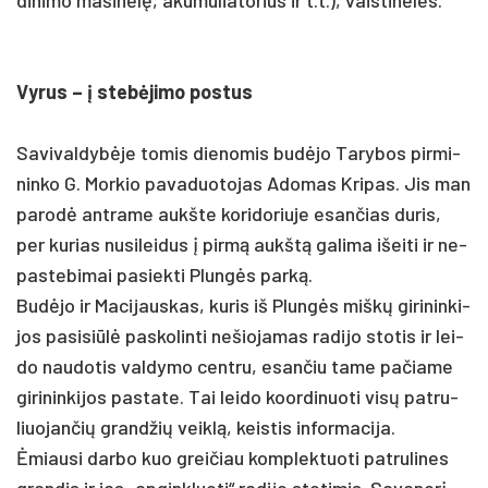
Vy­rus – į stebė­ji­mo po­stus
Sa­vi­val­dybė­je to­mis die­no­mis budė­jo Ta­ry­bos pir­mi­
nin­ko G. Mor­kio pa­va­duo­to­jas Ado­mas Kri­pas. Jis man
pa­rodė ant­ra­me aukš­te ko­ri­do­riu­je esan­čias du­ris,
per ku­rias nu­si­lei­dus į pirmą aukštą ga­li­ma išei­ti ir ne­
pas­te­bi­mai pa­siek­ti Plungės par­ką.
Budė­jo ir Ma­ci­jaus­kas, ku­ris iš Plungės miškų gi­ri­nin­ki­
jos pa­si­siūlė pa­sko­lin­ti ne­šio­ja­mas ra­di­jo sto­tis ir lei­
do nau­do­tis val­dy­mo cent­ru, esan­čiu ta­me pa­čia­me
gi­ri­nin­ki­jos pa­sta­te. Tai lei­do koor­di­nuo­ti visų pa­tru­
liuo­jan­čių grand­žių veiklą, keis­tis in­for­ma­ci­ja.
Ėmiau­si dar­bo kuo grei­čiau komp­lek­tuo­ti pa­tru­li­nes
gran­dis ir jas „ap­gink­luo­ti“ ra­di­jo sto­ti­mis. Sa­va­norį