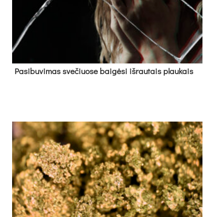
Pa­si­bu­vi­mas sve­čiuo­se bai­gė­si iš­rau­tais plau­kais