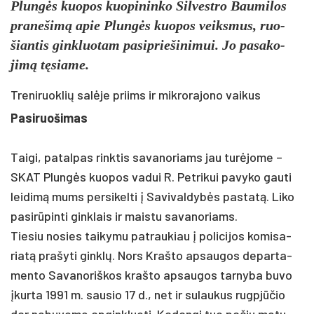
Plungės kuo­pos kuo­pi­nin­ko Sil­vest­ro Bau­mi­los
pra­ne­šimą apie Plungės kuo­pos veiks­mus, ruo­
šian­tis gink­luo­tam pa­si­prie­ši­ni­mui. Jo pa­sa­ko­
jimą tęsia­me.
Treniruoklių salėje priims ir mikrorajono vaikus
Pa­si­ruo­ši­mas
Tai­gi, pa­tal­pas rink­tis sa­va­no­riams jau turė­jo­me –
SKAT Plungės kuo­pos va­dui R. Pet­ri­kui pa­vy­ko gau­ti
lei­dimą mums per­si­kel­ti į Sa­vi­val­dybės pa­statą. Li­ko
pa­si­rūpin­ti gink­lais ir mais­tu sa­va­no­riams.
Tie­siu no­sies tai­ky­mu pa­trau­kiau į po­li­ci­jos ko­mi­sa­
riatą pra­šy­ti ginklų. Nors Kraš­to ap­sau­gos de­par­ta­
men­to Sa­va­no­riš­kos kraš­to ap­sau­gos tar­ny­ba bu­vo
įkur­ta 1991 m. sau­sio 17 d., net ir su­lau­kus rugpjū­čio
dar ne­bu­vo­me ap­gink­luo­ti. Ka­dan­gi tuo pa­čiu me­tu