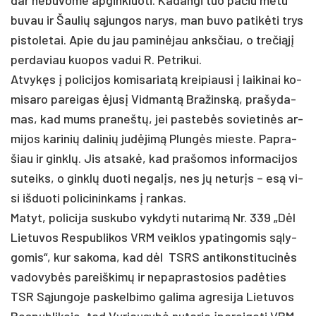
bu­vau ir Šau­lių sąjun­gos na­rys, man bu­vo pa­tikė­ti trys
pis­to­le­tai. Apie du jau pa­minė­jau anks­čiau, o tre­čiąjį
per­da­viau kuo­pos va­dui R. Pet­ri­kui.
At­vykęs į po­li­ci­jos ko­mi­sa­riatą krei­piau­si į lai­ki­nai ko­
mi­sa­ro pa­rei­gas ėjusį Vid­mantą Bra­žinską, pra­šy­da­
mas, kad mums pra­neštų, jei pa­stebės so­vie­tinės ar­
mi­jos ka­ri­nių da­li­nių judė­jimą Plungės mies­te. Pap­ra­
šiau ir ginklų. Jis at­sakė, kad pra­šo­mos in­for­ma­ci­jos
su­teiks, o ginklų duo­ti ne­galįs, nes jų ne­turįs – esą vi­
si iš­duo­ti po­li­ci­nin­kams į ran­kas.
Ma­tyt, po­li­ci­ja su­sku­bo vyk­dy­ti nu­ta­rimą Nr. 339 „Dėl
Lie­tu­vos Res­pub­li­kos VRM veik­los ypa­tin­go­mis sąly­
go­mis“, kur sa­ko­ma, kad dėl TSRS an­ti­kons­ti­tu­cinės
va­do­vybės pa­reiš­kimų ir ne­pap­ras­to­sios pa­dėties
TSR Sąjun­go­je pa­skel­bi­mo ga­li­ma ag­re­si­ja Lie­tu­vos
Res­pub­li­ko­je, tad Vy­riau­sybė nu­ta­ria įpa­rei­go­ti VRM