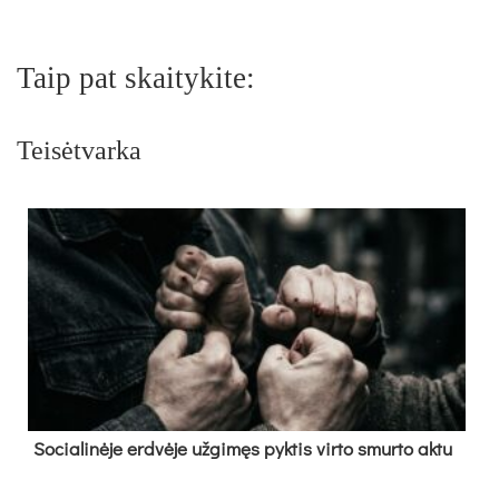
Taip pat skaitykite:
Teisėtvarka
So­cia­li­nė­je erd­vė­je už­gi­męs pyk­tis vir­to smur­to ak­tu