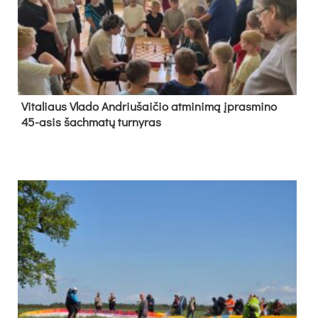
Vi­ta­liaus Vla­do And­riu­šai­čio at­mi­ni­mą įpras­mi­no
45-asis šach­ma­tų tur­ny­ras