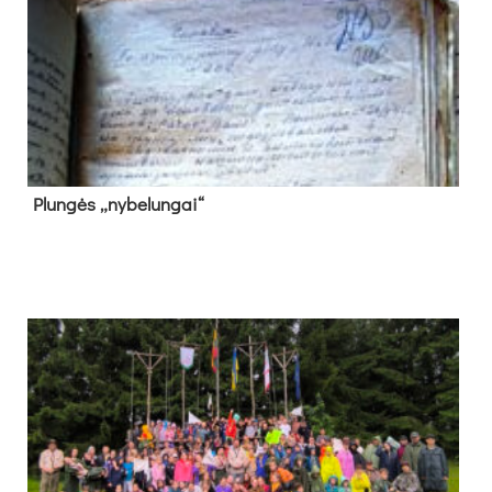
Plun­gės „ny­be­lun­gai“