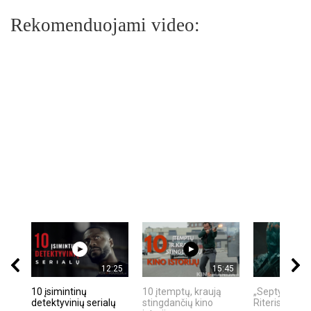
Rekomenduojami video:
12:25
15:45
10 įsimintinų
10 įtemptų, kraują
„Septynių Ka
detektyvinių serialų
stingdančių kino
Riteris" – kai