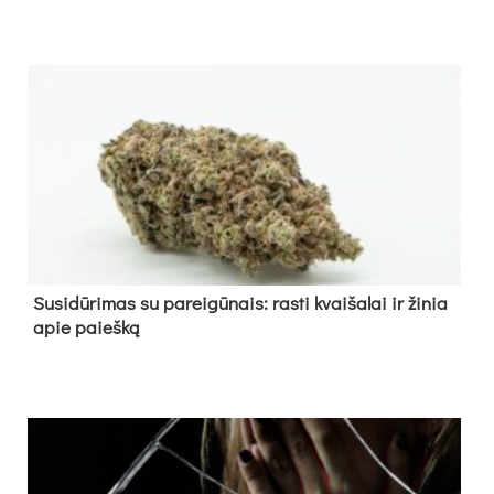
Su­si­dū­ri­mas su pa­rei­gū­nais: ras­ti kvai­ša­lai ir ži­nia
apie paieš­ką