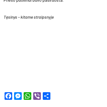
Tęsi­nys – ki­ta­me straipsnyje
Facebook
Messenger
WhatsApp
Viber
Share