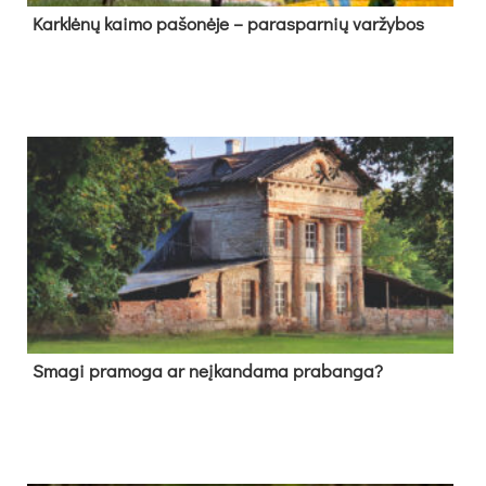
Kark­lė­nų kai­mo pa­šo­nė­je – pa­ras­par­nių var­žy­bos
Sma­gi pra­mo­ga ar neį­kan­da­ma pra­ban­ga?