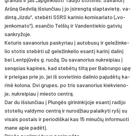
Arūną Ged­vilą iš­siun­čiau į jo įsi­rengtą slap­ta­vietę, va­
dintą „liz­du“, stebė­ti SSRS ka­ri­nio ko­mi­sa­ria­to („vo­
jen­ko­ma­to“), esan­čio Tel­šių ir Van­den­tie­kio gat­vių
san­kry­žo­je.
Ke­tu­ris sa­va­no­rius pa­sky­riau į au­to­busų ir ge­le­žin­ke­
lio sto­tis stebė­ti už ge­le­žin­ke­lio esantį ka­rinį da­linį
bei Lentpjūvės g. ruožą. Du sa­va­no­rius nu­krei­piau į
seną­sias ka­pi­nes, kad stebėtų tiltą per Bab­run­go upę
ir priei­gas prie jo, jei iš so­vie­ti­nio da­li­nio pa­judėtų ka­
rinė ko­lo­na. Dvi gru­pes, po tris sa­va­no­rius kiek­vie­no­
je, nu­krei­piau į mies­to centrą.
Dar du iš­siun­čiau į Plungės gi­ri­nin­ki­jo­je esantį ra­di­jo
sto­te­lių val­dy­mo centrą ir nu­rod­žiau pa­lai­ky­ti ryšį su
vi­sais po­stais ir pe­rio­diš­kai kas 15 mi­nu­čių in­for­muo­ti
ma­ne apie pa­dėtį.
Prie­šo puo­li­mui bu­vo pa­si­ruoš­ta.