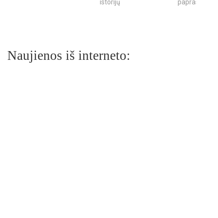
istorijų
paprastumas
Naujienos iš interneto: