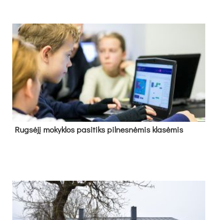
Rug­sė­jį mo­kyk­los pa­si­tiks pil­nes­nė­mis kla­sė­mis