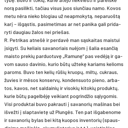
norą pa­si­lik­ti, ta­čiau vi­sus juos siun­čiau na­mo. Ko­vos
me­tu nėra nie­ko blo­giau už neap­mo­kytą, ne­pa­ruoštą
karį – išgąs­tis, pa­si­me­ti­mas ar net pa­ni­ka ga­li pri­da­
ry­ti dau­giau ža­los nei prie­šas.
R. Pet­ri­kas at­nešė ir per­davė man sąskai­tas mais­tui
įsi­gy­ti. Su ke­liais sa­va­no­riais nu­ėjom į ša­lia esan­čią
mais­to pre­kių par­duo­tuvę „Ra­munę“ pas vedėją ir ga­
vom sau­so da­vi­nio, ku­rio būtų už­tekę ka­riams ke­lioms
pa­roms. Bu­vo ten ke­lių rūšių kruopų, miltų, cuk­raus,
žu­vies ir mėsos kon­servų, kon­den­suo­to pie­no, ar­ba­
tos, ka­vos, net sal­dai­nių ir vi­so­kių ki­to­kių pro­duktų,
ku­rie būtų pa­gelbėję vei­kiant po­grind­žio sąly­go­mis.
Vi­si pro­duk­tai bu­vo pa­krau­ti į sa­va­no­rių ma­ši­nas bei
iš­vež­ti į slap­ta­vietę už Plungės. Ten pat iš­ga­be­no­me
ir sa­va­no­rių by­las bei kitą kuo­pos in­ven­to­rių (spaus­
di­ni­mo ma­šinėlę, aku­mu­lia­to­rius ir t.t.), vais­tinė­les.