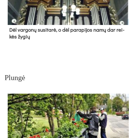
Dėl var­go­nų su­si­ta­rė, o dėl pa­ra­pi­jos na­mų dar rei­
kės žy­gių
Plungė