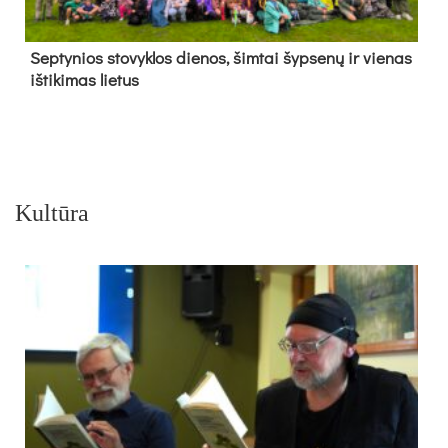
Sep­ty­nios sto­vyk­los die­nos, šim­tai šyp­se­nų ir vie­nas
iš­ti­ki­mas lie­tus
Kultūra