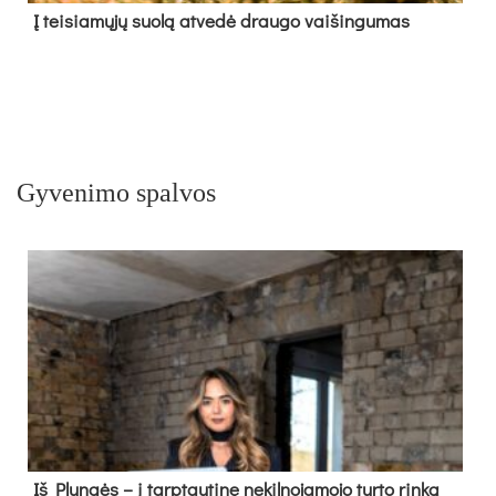
Į tei­sia­mų­jų suo­lą at­ve­dė drau­go vai­šin­gu­mas
Gyvenimo spalvos
Iš Plungės – į tarptautinę nekilnojamojo turto rinką