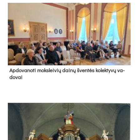
Ap­do­va­no­ti moks­lei­vių dai­nų šven­tės ko­lek­ty­vų va­
do­vai