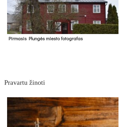
Pir­ma­sis Plun­gės mies­to fo­tog­ra­fas
Pravartu žinoti