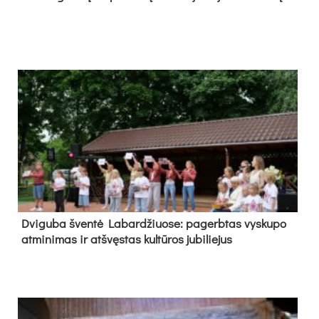
Dvi­gu­ba šven­tė La­bar­džiuo­se: pa­gerb­tas vys­ku­po
at­mi­ni­mas ir at­švęs­tas kul­tū­ros ju­bi­lie­jus