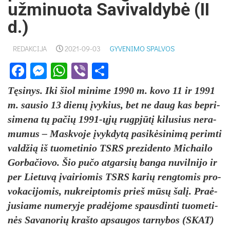
užminuota Savivaldybė (II
d.)
REDAKCIJA
2021-09-03
GYVENIMO SPALVOS
Facebook
Messenger
WhatsApp
Viber
Share
Tęsi­nys. Iki šiol mi­ni­me 1990 m. ko­vo 11 ir 1991
m. sau­sio 13 dienų įvy­kius, bet ne daug kas be­pri­
si­me­na tų pa­čių 1991-ųjų rugpjūtį ki­lu­sius ne­ra­
mu­mus – Mask­vo­je įvyk­dytą pa­si­kėsi­nimą pe­rim­ti
vald­žią iš tuo­me­ti­nio TSRS pre­zi­den­to Mi­chai­lo
Gor­ba­čio­vo. Šio pu­čo at­gar­sių ban­ga nu­vil­ni­jo ir
per Lie­tuvą įvai­rio­mis TSRS ka­rių reng­to­mis pro­
vo­ka­ci­jo­mis, nu­kreip­to­mis prie­š mūsų šalį. Praė­
ju­sia­me nu­me­ry­je pra­dėjo­me spaus­din­ti tuo­me­ti­
nės Sa­va­no­rių kraš­to ap­sau­gos tar­ny­bos (SKAT)