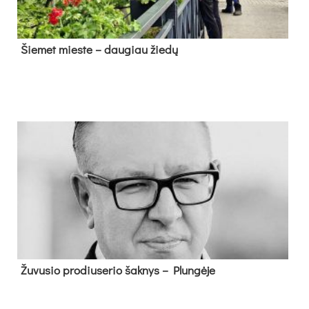
Šie­met mies­te – dau­giau žie­dų
Žu­vu­sio pro­diu­se­rio šak­nys – Plun­gė­je