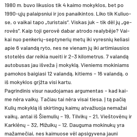
1980 m. bu­vo li­ku­sios tik 4 kai­mo mo­kyk­los, bet po
1990-ųjų pa­laips­niui ir jos pa­nai­kin­tos. Li­ko tik Ku­liuo­
se, o vai­kai ta­po „tu­ris­tais“. Vis­kas juk – tik dėl jų „ge­
rovės“. Kaip to­ji ge­rovė da­bar at­ro­do rea­lybė­je? Vai­
kai nuo penkerių–septynerių metų iki vy­res­nių ke­lia­si
apie 6 va­landą ry­to, nes ne vie­nam jų iki ar­ti­miau­sios
sto­telės dar rei­kia nuei­ti ir 2–3 ki­lo­met­rus. 7 va­landą
au­to­bu­sas jau iš­ve­ža į mo­kyklą. Vie­niems mo­ki­niams
pa­mo­kos bai­gia­si 12 va­landą, ki­tiems – 16 va­landą, o
iš mo­kyk­los grįžta vi­si kar­tu.
Pag­rin­di­nis vi­sur nau­do­ja­mas ar­gu­men­tas – kad kai­
me nėra vaikų. Ta­čiau tai nėra vi­sai tie­sa. Į tą pa­čią
Ku­lių mo­kyklą iš skir­tingų kaimų at­va­žiuo­ja ne­ma­žai
vaikų, an­tai iš Šie­mu­lių – 19, Til­vikų – 21, Vieš­tovėnų ir
Karklėnų – 32, Mi­žuikų – 12. Dau­gu­ma mo­ki­nukų yra
ma­ža­me­čiai, nes kai­muo­se vėl ap­si­gy­ve­na jau­ni