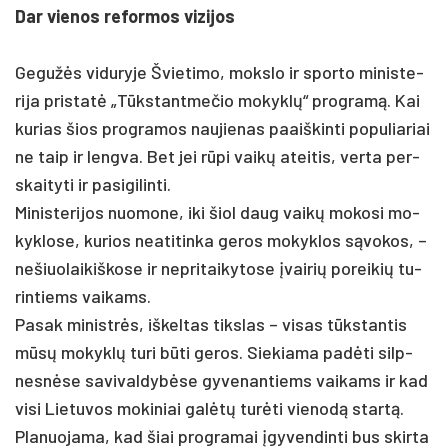
Dar vie­nos re­for­mos vi­zi­jos
Ge­gužės vi­du­ry­je Švie­ti­mo, moks­lo ir spor­to mi­nis­te­
ri­ja pri­statė „Tūkstant­me­čio mo­kyklų“ pro­gramą. Kai
ku­rias šios pro­gra­mos nau­jie­nas paaiš­kin­ti po­pu­lia­riai
ne taip ir leng­va. Bet jei rūpi vaikų atei­tis, ver­ta per­
skai­ty­ti ir pa­si­gi­lin­ti.
Mi­nis­te­ri­jos nuo­mo­ne, iki šiol daug vaikų mo­ko­si mo­
kyk­lo­se, ku­rios nea­ti­tin­ka ge­ros mo­kyk­los sąvo­kos, –
ne­šiuo­lai­kiš­ko­se ir ne­pri­tai­ky­to­se įvai­rių po­rei­kių tu­
rin­tiems vai­kams.
Pa­sak mi­nistrės, iš­kel­tas tiks­las – vi­sas tūkstan­tis
mūsų mo­kyklų tu­ri būti ge­ros. Sie­kia­ma pa­dėti silp­
nesnė­se sa­vi­val­dybė­se gy­ve­nan­tiems vai­kams ir kad
vi­si Lie­tu­vos mo­ki­niai galėtų turė­ti vie­nodą startą.
Pla­nuo­ja­ma, kad šiai pro­gra­mai įgy­ven­din­ti bus skir­ta