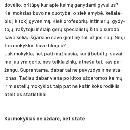
dovė­lio, pri­tūpę kur apie kelmą ga­ny­da­mi gy­vu­lius?
Kai moks­las bu­vo ne duo­tybė, o sie­kia­mybė, ke­lia­la­
pis į ki­tokį gy­ve­nimą. Kiek pro­fe­so­rių, in­ži­nie­rių, gy­dy­
tojų, ra­šy­tojų ir šiaip gerų spe­cia­listų ši­taip su­ra­do
sa­vo ke­lią, iš­gar­si­no sa­vo gim­tinę to­li už jos ribų. Ne­gi
tos mo­kyk­los bu­vo blo­gos?
Juk mo­kyk­la, net pa­ti ma­žiau­sia, kur ji be­būtų, sa­vai­
me jau yra gėris, nes tei­kia ži­nių, at­ne­ša tai, kas pa­
žan­gu. Sup­ran­ta­ma, da­bar tai ne pa­vyz­dys ir ne eta­
lo­nas. Ta­čiau da­bar vie­na po ki­tos už­da­ro­mos kaimų
ir mies­te­lių mo­kyk­los taip pat ne ka­žin koks ro­dik­lis
atei­ties sta­tis­ti­kai.
Kai mo­kyk­las ne už­darė, bet statė