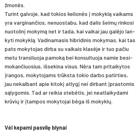
žmonės.
Tu­rint gal­vo­je, kad to­kios ke­lionės į mo­kyklą vai­kams
yra var­gi­nan­čios, ne­nuos­ta­bu, kad da­lis šeimų rin­ko­si
nuo­to­linį mo­kymą net ir ta­da, kai vai­kai jau galė­jo lan­
ky­ti mo­kyklą. Va­di­na­ma­sis hib­ri­di­nis mo­ky­mas, kai tas
pa­ts mo­ky­to­jas dir­ba su vai­kais klasė­je ir tuo pa­čiu
me­tu trans­liuo­ja pa­moką bei kon­sul­tuo­ja na­mie be­si­
mo­kan­čiuo­sius, iš­se­ki­na vi­sus. Nėra tam pri­tai­ky­tos
įran­gos, mo­ky­to­jams trūksta to­kio dar­bo pa­tir­ties,
jau ne­kal­bant apie ki­tokį at­lygį nei dir­bant įpras­to­mis
sąly­go­mis. Tad ar rei­kia stebė­tis, jei neat­lai­ky­da­mi
krūvių ir įtam­pos mo­ky­to­jai bėga iš mo­kyklų.
Vėl ke­pa­mi pa­svilę bly­nai