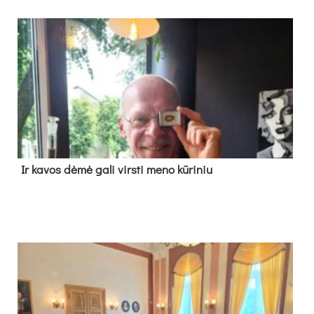
Ir ka­vos dė­mė ga­li virs­ti me­no kū­ri­niu