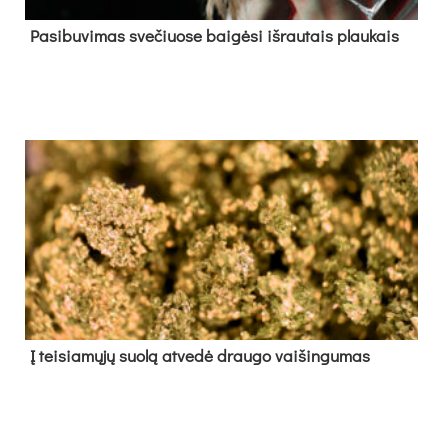
Pa­si­bu­vi­mas sve­čiuo­se bai­gė­si iš­rau­tais plau­kais
Į tei­sia­mų­jų suo­lą at­ve­dė drau­go vai­šin­gu­mas