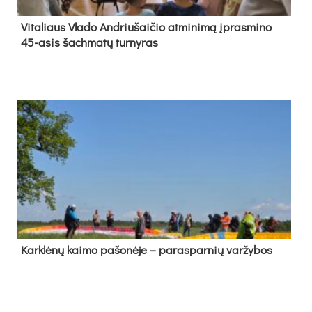
Vi­ta­liaus Vla­do And­riu­šai­čio at­mi­ni­mą įpras­mi­no
45-asis šach­ma­tų tur­ny­ras
Kark­lė­nų kai­mo pa­šo­nė­je – pa­ras­par­nių var­žy­bos