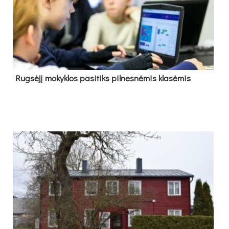
Rug­sė­jį mo­kyk­los pa­si­tiks pil­nes­nė­mis kla­sė­mis