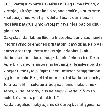
Ku­lių vardą ir minė­tus skai­čius būtų ga­li­ma išt­rin­ti, o
vie­to­je jų įra­šy­ti bet ko­kio ra­jo­no se­niū­niją ar mies­telį
– si­tua­ci­ja ne­si­keistų. Todėl artė­jant dar vie­nam
rugsė­jui pa­ty­ru­sių mo­ky­tojų min­tys nėra pa­čios džiu­
giau­sios.
Sa­ky­čiau, dar la­biau liū­di­na ir ste­bi­na per vi­suo­menės
in­for­ma­vi­mo prie­mo­nes pri­sta­to­mi pa­vyd­žiai, kaip va­
sa­ros ato­stogų me­tu mo­ky­to­jai grie­bia­si įvai­rių
darbų, kad pri­si­durtų eurą kitą prie šei­mos biud­že­to.
Apie bly­nus poil­siau­to­jams ke­pantį ar braš­kes par­da­
vinė­jantį mo­ky­toją iš­girs­ti per Lie­tu­vos ra­diją tam­pa
lyg ir nor­ma­lu. Bet jei tai nor­ma­lu, tai ka­da tam mo­ky­
to­jui pailsė­ti ir su­kaup­ti jėgų nau­jiems moks­lo me­
tams, ku­rie, at­ro­do, bus ne­leng­vi? Ka­da ir iš ko to­
bulė­ti, švies­tis, plėsti aki­ratį?
Ka­da pa­ga­liau mo­ky­to­jams už darbą bus at­ly­gi­na­ma