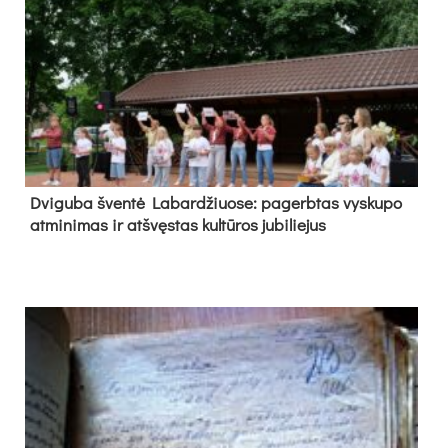
Dvi­gu­ba šven­tė La­bar­džiuo­se: pa­gerb­tas vys­ku­po
at­mi­ni­mas ir at­švęs­tas kul­tū­ros ju­bi­lie­jus