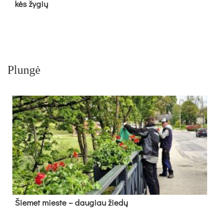
kės žy­gių
Plungė
Šie­met mies­te – dau­giau žie­dų