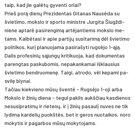
taip, kad jie galėtų gy­ven­ti oriai?
Prieš po­rą dienų Pre­zi­den­tas Gi­ta­nas Nausė­da su
švie­ti­mo, moks­lo ir spor­to mi­nist­re Jur­gi­ta Šiugž­di­
nie­ne ap­tarė pa­si­ren­gimą artė­jan­tiems moks­lo me­
tams. Kalbė­ta­si ir apie par­tijų su­si­ta­rimą dėl švie­ti­mo
po­li­ti­kos, kurį pla­nuo­ja­ma pa­si­ra­šy­ti rugsė­jo 1-ąją.
Da­lis pro­fe­si­nių sąjungų kri­ti­kuo­ja, kad do­ku­men­tas
pa­reng­tas pa­sku­bo­mis, ne­pa­kan­ka­mai išk­lau­sius
švie­ti­mo bend­ruo­menę. Tai­gi, at­ro­do, vėl ke­pa­mi pa­
svilę bly­nai.
Ta­čiau kiek­vie­no mūsų šventė – Rugsė­jo 1-oji ar­ba
Moks­lo ir ži­nių die­na – te­gul pa­kils aukš­čiau kas­die­nos
ne­su­sip­ra­timų ir rie­tenų, ir į ži­nių pa­saulį nu­ves ne tik
ly­di­ma kar­de­lių puokštės, bet ir ge­ros nuo­tai­kos, no­ro
mo­ky­tis ir pa­gar­bos mūsų mo­ky­to­jams.