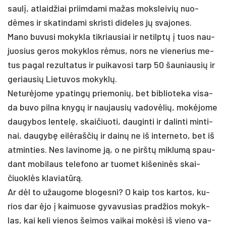
saulį, at­laid­žiai priim­da­mi ma­žas moks­lei­vių nuo­
dėmes ir ska­tin­da­mi skris­ti di­de­les jų sva­jo­nes.
Ma­no bu­vu­si mo­kyk­la tik­riau­siai ir ne­tilptų į tuos nau­
juo­sius ge­ros mo­kyk­los rėmus, nors ne vie­ne­rius me­
tus pa­gal re­zul­ta­tus ir pui­ka­vo­si tarp 50 šau­niau­sių ir
ge­riau­sių Lie­tu­vos mo­kyklų.
Ne­turė­jo­me ypa­tingų prie­mo­nių, bet bib­lio­te­ka vi­sa­
da bu­vo pil­na knygų ir nau­jau­sių va­dovė­lių, mokė­jo­me
dau­gy­bos len­telę, skai­čiuo­ti, dau­gin­ti ir da­lin­ti min­ti­
nai, dau­gybę eilė­raš­čių ir dainų ne iš in­ter­ne­to, bet iš
at­min­ties. Nes la­vi­no­me ją, o ne pirštų mik­lumą spau­
dant mo­bi­laus te­le­fo­no ar tuo­met ki­še­ninės skai­
čiuoklės kla­viatūrą.
Ar dėl to užau­go­me blo­ges­ni? O kaip tos kar­tos, ku­
rios dar ėjo į kai­muo­se gy­va­vu­sias pra­džios mo­kyk­
las, kai ke­li vie­nos šei­mos vai­kai mokė­si iš vie­no va­