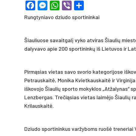
Facebook
Messenger
WhatsApp
Viber
Share
Rungtyniavo dziudo sportininkai
Šiauliuose savaitgalį vyko atviras Šiaulių mies
dalyvavo apie 200 sportininkų iš Lietuvos ir Lat
Pirmąsias vietas savo svorio kategorijose iškov
Petrauskaitė, Monika Kvietkauskaitė ir Virginij
iškovojo Šiaulių sporto mokyklos „Atžalynas“ sp
Lenzbergas. Trečiąsias vietas laimėjo Šiaulių r
Krilauskaitė.
Dziudo sportininkus varžyboms ruošė treneriai V