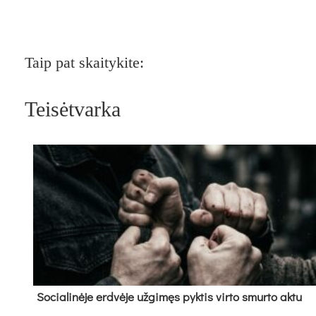
Taip pat skaitykite:
Teisėtvarka
So­cia­li­nė­je erd­vė­je už­gi­męs pyk­tis vir­to smur­to ak­tu