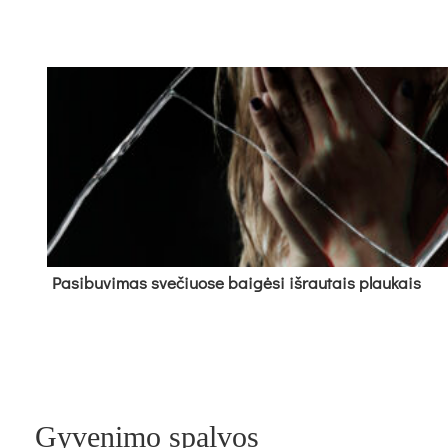
Pa­si­bu­vi­mas sve­čiuo­se bai­gė­si iš­rau­tais plau­kais
Gyvenimo spalvos