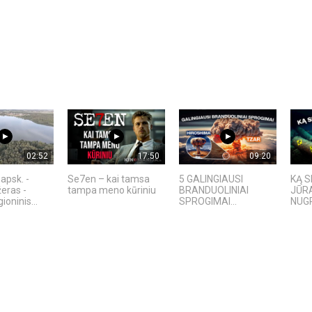
02:52
17:50
09:20
apsk. -
Se7en – kai tamsa
5 GALINGIAUSI
KĄ S
žeras -
tampa meno kūriniu
BRANDUOLINIAI
JŪRA
ioninis...
SPROGIMAI...
NUGR