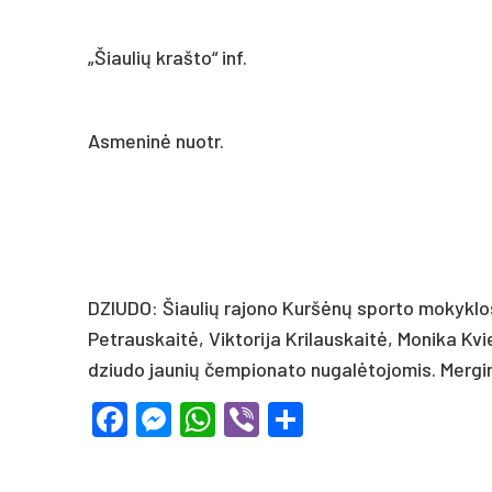
„Šiaulių krašto“ inf.
Asmeninė nuotr.
DZIUDO: Šiaulių rajono Kuršėnų sporto mokyklos
Petrauskaitė, Viktorija Krilauskaitė, Monika Kvi
dziudo jaunių čempionato nugalėtojomis. Mergin
Facebook
Messenger
WhatsApp
Viber
Share