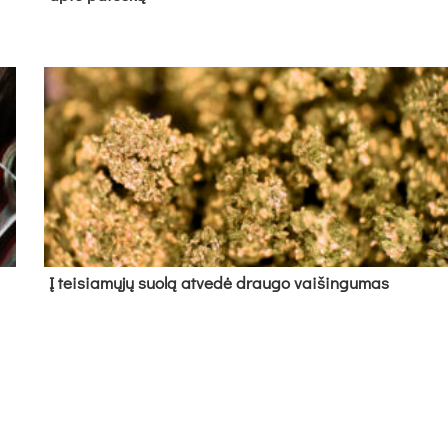
Į tei­sia­mų­jų suo­lą at­ve­dė drau­go vai­šin­gu­mas