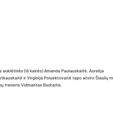
 auklėtinės (iš kairės) Amanda Paulauskaitė, Aurelija
etkauskaitė ir Virginija Poluektovaitė tapo atviro Šiaulių 
ų treneris Vidmantas Budraitis.