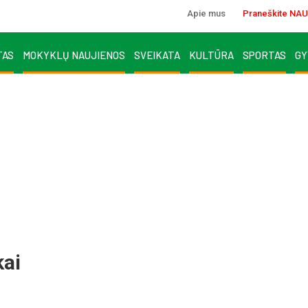
Apie mus
Praneškite NAU
TAS
MOKYKLŲ NAUJIENOS
SVEIKATA
KULTŪRA
SPORTAS
GY
kai