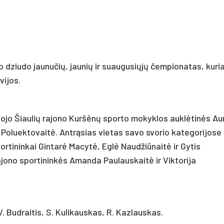
to dziudo jaunučių, jaunių ir suaugusiųjų čempionatas, kur
vijos.
ojo Šiaulių rajono Kuršėnų sporto mokyklos auklėtinės Aur
a Poluektovaitė. Antrąsias vietas savo svorio kategorijose
ortininkai Gintarė Macytė, Eglė Naudžiūnaitė ir Gytis
ajono sportininkės Amanda Paulauskaitė ir Viktorija
. Budraitis, S. Kulikauskas, R. Kazlauskas.