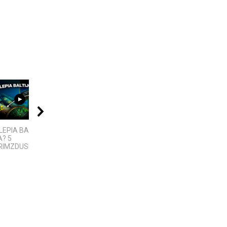
06:39
11:22
10:24
LEPIA BALTIJOS
Bezos secrets LT
6 DIDŽIAUSI TECH
? 5
SKANDALAI: AFEROS,
IMZDUSIOS...
MELAI IR...