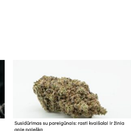
Su­si­dū­ri­mas su pa­rei­gū­nais: ras­ti kvai­ša­lai ir ži­nia
apie paieš­ką