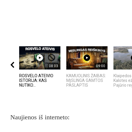
08:03
09:00
ROSVELO ATEIVIO
KAMUOLINIS ŽAIBAS:
Klaipedos 
ISTORIJA: KAS
MĮSLINGA GAMTOS
Kalotes e
NUTIKO...
PASLAPTIS
Pajūrio reg
Naujienos iš interneto: