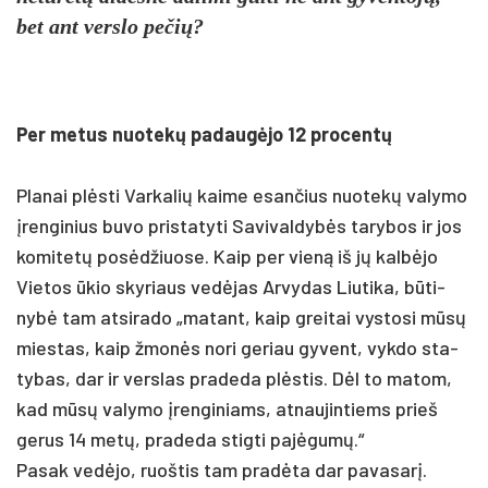
bet ant vers­lo pe­čių?
Per me­tus nuo­tekų pa­daugė­jo 12 pro­centų
Pla­nai plėsti Var­ka­lių kai­me esan­čius nuo­tekų va­ly­mo
įren­gi­nius bu­vo pri­sta­ty­ti Sa­vi­val­dybės ta­ry­bos ir jos
ko­mi­tetų po­sėdžiuo­se. Kaip per vieną iš jų kalbė­jo
Vie­tos ūkio sky­riaus vedė­jas Ar­vy­das Liu­ti­ka, būti­
nybė tam at­si­ra­do „ma­tant, kaip grei­tai vys­to­si mūsų
mies­tas, kaip žmonės no­ri ge­riau gy­vent, vyk­do sta­
ty­bas, dar ir vers­las pra­de­da plėstis. Dėl to ma­tom,
kad mūsų va­ly­mo įren­gi­niams, at­nau­jin­tiems prie­š
ge­rus 14 metų, pra­de­da stig­ti pa­jėgumų.“
Pa­sak vedė­jo, ruoš­tis tam pra­dėta dar pa­va­sarį.