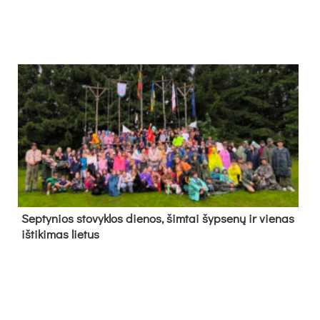
Sep­ty­nios sto­vyk­los die­nos, šim­tai šyp­se­nų ir vie­nas
iš­ti­ki­mas lie­tus