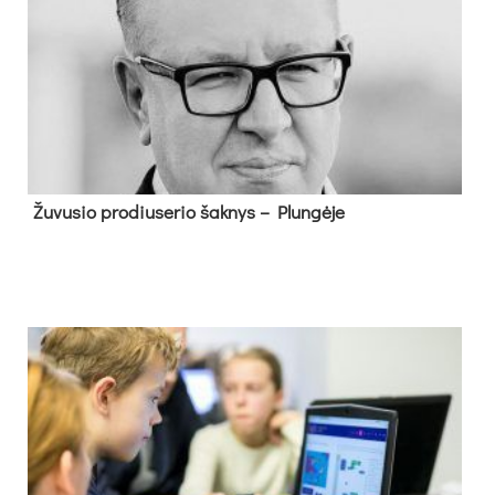
Žu­vu­sio pro­diu­se­rio šak­nys – Plun­gė­je