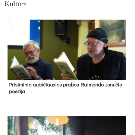
Kultūra
Pri­si­min­ta aukš­čiau­sios pra­bos Rai­mon­do Jo­nu­čio
poe­zi­ja