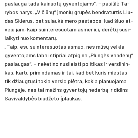
pa­slau­ga ta­da kai­nuotų gy­ven­to­jams“, – pa­si­ūlė Ta­
ry­bos na­rys, „Vi­čiūnų“ įmo­nių grupės bend­ra­tur­tis Liu­
das Skie­rus, bet su­laukė me­ro pa­sta­bos, kad šiuo at­
ve­ju jam, kaip suin­te­re­suo­tam as­me­niui, derėtų su­si­
lai­ky­ti nuo ko­men­tarų.
„Taip, esu suin­te­re­suo­tas as­muo, nes mūsų veik­la
gy­ven­to­jams la­bai stip­riai at­pi­gi­na „Plungės van­denų“
pa­slau­gas“, – ne­ke­ti­no nu­si­leis­ti po­li­ti­kas ir vers­li­nin­
kas, kar­tu pri­min­da­mas ir tai, kad bet ku­ris mies­tas
tik džiaugtų­si to­kia vers­lo plėtra, ko­kia pla­nuo­ja­ma
Plungė­je, nes tai ma­žins gy­ven­tojų ne­darbą ir di­dins
Sa­vi­val­dybės biud­že­to įplau­kas.