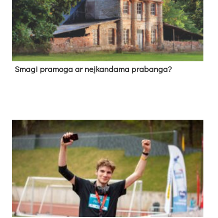
Sma­gi pra­mo­ga ar neį­kan­da­ma pra­ban­ga?