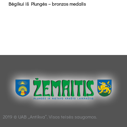
Bė­gi­kui iš Plun­gės – bron­zos me­da­lis
2019 © UAB „Antikva“. Visos teisės saugomos.