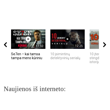
17:50
12:25
Se7en – kai tamsa
10 įsimintinų
10 įtemptų, k
tampa meno kūriniu
detektyvinių serialų
stingdančių k
istorijų
Naujienos iš interneto: