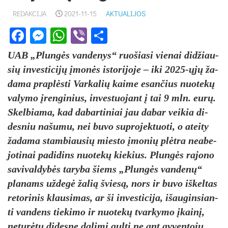
REDAKCIJA
2021-11-15
AKTUALIJOS
Facebook
Messenger
WhatsApp
Viber
Share
UAB „Plungės van­de­nys“ ruo­šia­si vie­nai did­žiau­
sių in­ves­ti­cijų įmonės is­to­ri­jo­je – iki 2025-ųjų ža­
da­ma pra­plėsti Var­ka­lių kai­me esan­čius nuo­tekų
va­ly­mo įren­gi­nius, in­ves­tuo­jant į tai 9 mln. eurų.
Skel­bia­ma, kad da­bar­ti­niai jau da­bar veikia di­
des­niu na­šu­mu, nei bu­vo su­pro­jek­tuo­ti, o atei­ty
ža­da­ma stam­biau­sių mies­to įmo­nių plėtra nea­be­
jo­ti­nai pa­di­dins nuo­tekų kie­kius. Plungės ra­jo­no
sa­vi­val­dybės ta­ry­ba šiems „Plungės van­denų“
pla­nams už­degė ža­lią šviesą, nors ir bu­vo iš­kel­tas
re­to­ri­nis klau­si­mas, ar ši in­ves­ti­ci­ja, išau­gin­sian­
ti van­dens tie­ki­mo ir nuo­tekų tvar­ky­mo įkainį,
ne­turėtų di­des­ne da­li­mi gul­ti ne ant gy­ven­tojų,