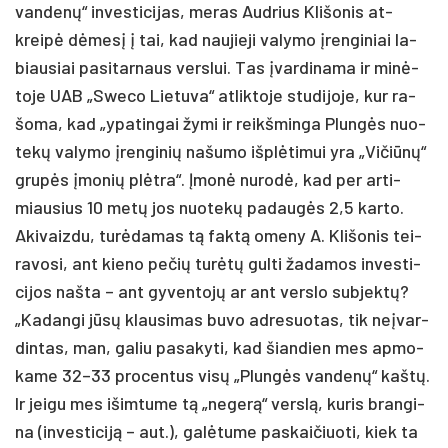
van­denų“ in­ves­ti­ci­jas, me­ras Aud­rius Kli­šo­nis at­
kreipė dėmesį į tai, kad nau­jie­ji va­ly­mo įren­gi­niai la­
biau­siai pa­si­tar­naus vers­lui. Tas įvar­di­na­ma ir minė­
to­je UAB „Swe­co Lie­tu­va“ at­lik­to­je stu­di­jo­je, kur ra­
šo­ma, kad „ypa­tin­gai žy­mi ir reikš­min­ga Plungės nuo­
tekų va­ly­mo įren­gi­nių na­šu­mo išplė­ti­mui yra „Vi­čiūnų“
grupės įmo­nių plėtra“. Įmonė nu­rodė, kad per ar­ti­
miau­sius 10 metų jos nuo­tekų pa­daugės 2,5 kar­to.
Aki­vaiz­du, turė­da­mas tą faktą ome­ny A. Kli­šo­nis tei­
ra­vo­si, ant kie­no pe­čių turėtų gul­ti ža­da­mos in­ves­ti­
ci­jos naš­ta – ant gy­ven­tojų ar ant vers­lo su­bjektų?
„Ka­dan­gi jūsų klau­si­mas bu­vo ad­re­suo­tas, tik ne­įvar­
din­tas, man, ga­liu pa­sa­ky­ti, kad šian­dien mes ap­mo­
ka­me 32–33 pro­cen­tus visų „Plungės van­denų“ kaštų.
Ir jei­gu mes išim­tu­me tą „ne­gerą“ verslą, ku­ris bran­gi­
na (in­ves­ti­ciją – aut.), galė­tu­me pa­skai­čiuo­ti, kiek ta