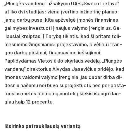
„Plungės van­denų“ už­sa­ky­mu UAB „Swe­co Lie­tu­va“
at­li­ko dvi stu­di­jas: vie­na įver­ti­no in­ži­ne­rinę pla­nuo­
jamų darbų pusę, ki­ta ap­žvelgė įmonės fi­nan­si­nes
ga­li­my­bes in­ves­tuo­ti į nau­jus va­ly­mo įren­gi­nius. Ga­
liau­siai kreip­ta­si į Ta­rybą ti­kin­tis, kad ši pri­tars to­li­
mes­niems žings­niams: pro­jek­ta­vi­mo, o vėliau ir ran­
gos darbų pir­ki­mui, fi­nan­sa­vi­mo ieš­ko­ji­mui.
Pa­pil­dy­da­mas Vie­tos ūkio sky­riaus vedėją, „Plungės
van­denų“ di­rek­to­rius Al­vy­das Ja­se­vi­čius pri­dėjo, kad
įmonės val­do­mi va­ly­mo įren­gi­niai jau da­bar dir­ba di­
des­niu na­šu­mu nei bu­vo su­pro­jek­tuo­ti, nes per pa­sta­
ruo­sius me­tus prii­mamų nuo­tekų kie­kis išau­go dau­
giau kaip 12 pro­centų.
Iš­si­rin­ko pa­trauk­liau­sią va­riantą