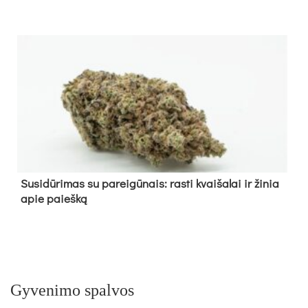
Su­si­dū­ri­mas su pa­rei­gū­nais: ras­ti kvai­ša­lai ir ži­nia
apie paieš­ką
Gyvenimo spalvos