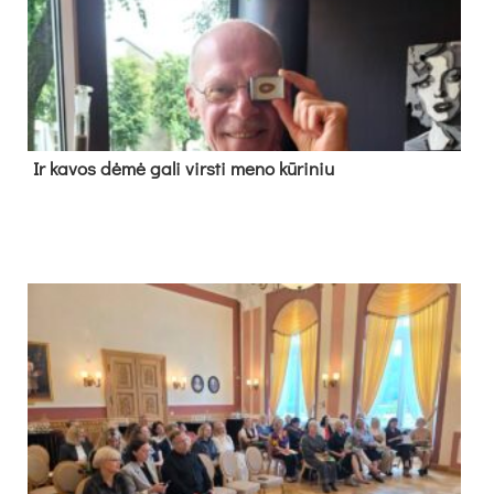
Ir ka­vos dė­mė ga­li virs­ti me­no kū­ri­niu