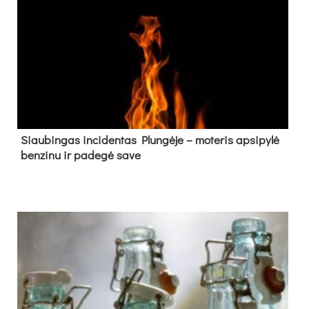
Siau­bin­gas in­ci­den­tas Plun­gė­je – mo­te­ris ap­si­py­lė
ben­zi­nu ir pa­de­gė sa­ve