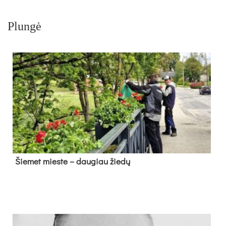
Plungė
Šie­met mies­te – dau­giau žie­dų