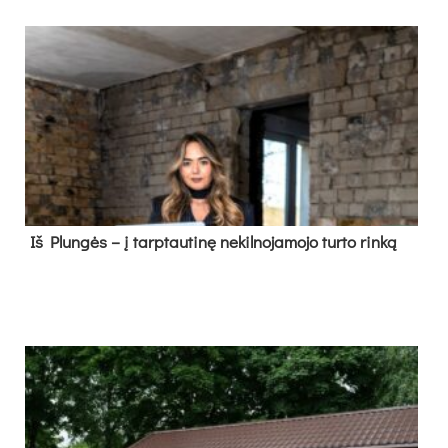
Iš Plungės – į tarptautinę nekilnojamojo turto rinką