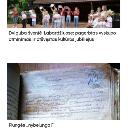
Dvi­gu­ba šven­tė La­bar­džiuo­se: pa­gerb­tas vys­ku­po
at­mi­ni­mas ir at­švęs­tas kul­tū­ros ju­bi­lie­jus
Plun­gės „ny­be­lun­gai“