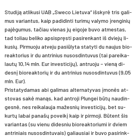
Stu­diją at­li­ku­si UAB „Swe­co Lie­tu­va“ išs­kyrė tris ga­li­
mus va­rian­tus, kaip pa­di­din­ti tu­rimų va­ly­mo įren­gi­nių
pa­jėgu­mus, ta­čiau vie­nas jų ei­go­je bu­vo at­mes­tas,
tad to­liau be­li­ko ap­si­spręsti pa­si­ren­kant iš dviejų li­
ku­sių. Pir­muo­ju at­ve­ju pa­si­ūly­ta sta­ty­ti du nau­jus bio­
reak­to­rius ir du ant­ri­nius nu­sos­din­tu­vus (tai pa­rei­ka­
lautų 10,14 mln. Eur in­ves­ti­cijų), ant­ruo­ju – vieną di­
desnį bio­reak­to­rių ir du ant­ri­nius nu­sos­din­tu­vus (9,05
mln. Eur).
Pris­ta­ty­da­mas abi ga­li­mas al­ter­na­ty­vas įmonės at­
sto­vas sakė manąs, kad ant­ro­ji Plun­gei būtų nau­din­
gesnė, nes rei­ka­lau­ja ma­žes­nių in­ves­ti­cijų, bet su­
kurtų la­bai pa­našų po­veikį kaip ir pirmoji. Būtent šis
va­rian­tas (su vie­nu di­des­niu bio­reak­to­riu­mi ir dviem
ant­ri­niais nu­sos­din­tu­vais) ga­liau­siai ir bu­vo pa­si­rink­