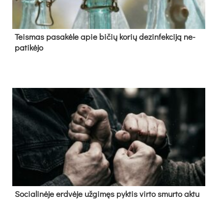
Teis­mas pa­sa­kė­le apie bi­čių ko­rių de­zin­fek­ci­ją ne­
pa­ti­kė­jo
So­cia­li­nė­je erd­vė­je už­gi­męs pyk­tis vir­to smur­to ak­tu