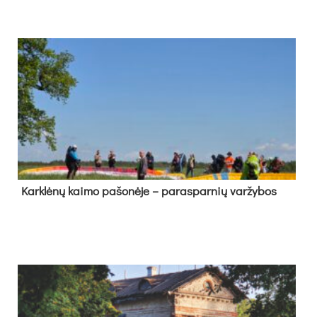
Kark­lė­nų kai­mo pa­šo­nė­je – pa­ras­par­nių var­žy­bos