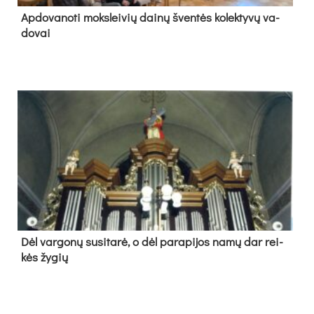
Ap­do­va­no­ti moks­lei­vių dai­nų šven­tės ko­lek­ty­vų va­
do­vai
Dėl var­go­nų su­si­ta­rė, o dėl pa­ra­pi­jos na­mų dar rei­
kės žy­gių