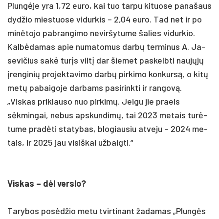
Plungė­je yra 1,72 eu­ro, kai tuo tar­pu ki­tuo­se pa­na­šaus
dyd­žio mies­tuo­se vi­dur­kis – 2,04 eu­ro. Tad net ir po
minė­to­jo pa­bran­gi­mo ne­vir­šy­tu­me ša­lies vi­dur­kio.
Kalbė­da­mas apie nu­ma­to­mus darbų ter­mi­nus A. Ja­
se­vi­čius sakė turįs viltį dar šie­met pa­skelb­ti naujųjų
įren­gi­nių pro­jek­ta­vi­mo darbų pir­ki­mo kon­kursą, o kitų
metų pa­bai­go­je dar­bams pa­si­rink­ti ir ran­govą.
„Vis­kas pri­klau­so nuo pir­kimų. Jei­gu jie praeis
sėkmin­gai, ne­bus ap­skun­dimų, tai 2023 me­tais turė­
tu­me pra­dėti sta­ty­bas, blo­giau­siu at­ve­ju – 2024 me­
tais, ir 2025 jau vi­siš­kai už­baig­ti.“
Vis­kas – dėl vers­lo?
Ta­ry­bos po­sėdžio me­tu tvir­ti­nant ža­da­mas „Plungės