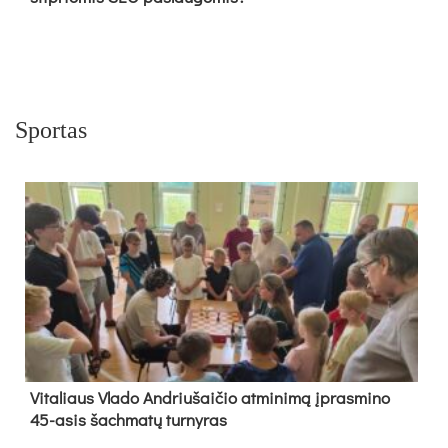
Sportas
Vi­ta­liaus Vla­do And­riu­šai­čio at­mi­ni­mą įpras­mi­no
45-asis šach­ma­tų tur­ny­ras