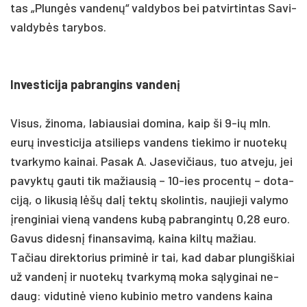
tas „Plungės van­denų“ val­dy­bos bei pa­tvir­tin­tas Sa­vi­
val­dybės ta­ry­bos.
In­ves­ti­ci­ja pa­bran­gins van­denį
Vi­sus, ži­no­ma, la­biau­siai do­mi­na, kaip ši 9-ių mln.
eurų in­ves­ti­ci­ja at­si­lieps van­dens tie­ki­mo ir nuo­tekų
tvar­ky­mo kai­nai. Pa­sak A. Ja­se­vi­čiaus, tuo at­ve­ju, jei
pa­vyktų gau­ti tik ma­žiau­sią – 10-ies pro­centų – do­ta­
ciją, o li­ku­sią lėšų dalį tektų sko­lin­tis, nau­jie­ji va­ly­mo
įren­gi­niai vieną van­dens kubą pa­bran­gintų 0,28 eu­ro.
Ga­vus di­desnį fi­nan­sa­vimą, kai­na kiltų ma­žiau.
Ta­čiau di­rek­to­rius pri­minė ir tai, kad da­bar plun­giš­kiai
už van­denį ir nuo­tekų tvar­kymą mo­ka sąly­gi­nai ne­
daug: vi­du­tinė vie­no ku­bi­nio met­ro van­dens kai­na