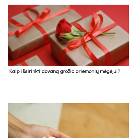
Kaip išsirinkti dovaną grožio priemonių mėgėjui?