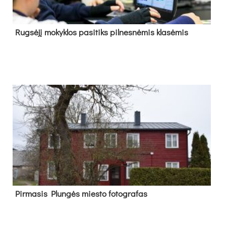
Rug­sė­jį mo­kyk­los pa­si­tiks pil­nes­nė­mis kla­sė­mis
Pir­ma­sis Plun­gės mies­to fo­tog­ra­fas