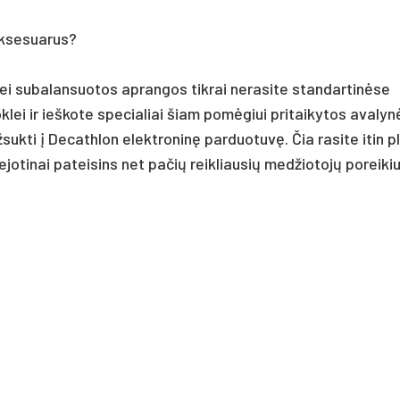
 aksesuarus?
i subalansuotos aprangos tikrai nerasite standartinėse
ei ir ieškote specialiai šiam pomėgiui pritaikytos avalyn
kti į Decathlon elektroninę parduotuvę. Čia rasite itin pl
jotinai pateisins net pačių reikliausių medžiotojų poreikiu