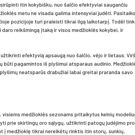
rūpinti itin kokybišku, nuo šalčio efektyviai saugančiu
žioklės metu ne visada galima intensyviai judėti. Pasitaik
je pozicijoje turi praleisti tikrai ilgą laikotarpį. Todėl ti
 daro reikšmingą įtaką ir visos medžioklės kokybei, ir
žtikrinti efektyvią apsaugą nuo šalčio, vėjo ir lietaus. Virš
ų būti pagamintos iš plyšimui atsparaus audinio. Medžiokl
plyšimų neatsparūs drabužiai labai greitai praranda savo
, visiems medžioklės sezonams pritaikytus kelnių modeliu
ti prie skirtingų oro sąlygų, užtikrinti patogų judėjimo pr
t į medžioklę tikrai nereikėtų rinktis itin storų, sunkių,