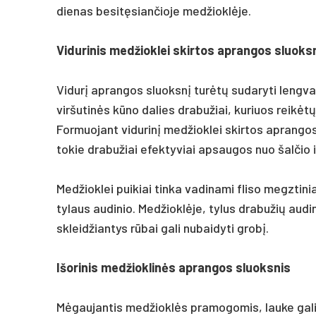
dienas besitęsiančioje medžioklėje.
Vidurinis medžioklei skirtos aprangos sluoks
Vidurį aprangos sluoksnį turėtų sudaryti lengva
viršutinės kūno dalies drabužiai, kuriuos reikėt
Formuojant vidurinį medžioklei skirtos aprangos s
tokie drabužiai efektyviai apsaugos nuo šalčio i
Medžioklei puikiai tinka vadinami fliso megztiniai,
tylaus audinio. Medžioklėje, tylus drabužių audi
skleidžiantys rūbai gali nubaidyti grobį.
Išorinis medžioklinės aprangos sluoksnis
Mėgaujantis medžioklės pramogomis, lauke galim