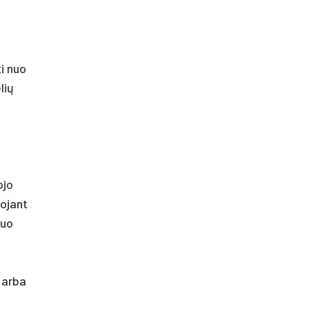
i nuo
lių
ojo
iojant
nuo
 arba