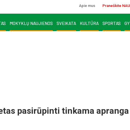
Apie mus
Praneškite NAU
TAS
MOKYKLŲ NAUJIENOS
SVEIKATA
KULTŪRA
SPORTAS
GY
etas pasirūpinti tinkama apranga