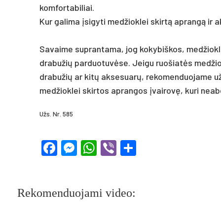
komfortabiliai.
Kur galima įsigyti medžioklei skirtą aprangą ir
Savaime suprantama, jog kokybiškos, medžiokle
drabužių parduotuvėse. Jeigu ruošiatės medžiokl
drabužių ar kitų aksesuarų, rekomenduojame užsu
medžioklei skirtos aprangos įvairovę, kuri neabe
Užs. Nr. 585
Facebook
Messenger
WhatsApp
Viber
Share
Rekomenduojami video: