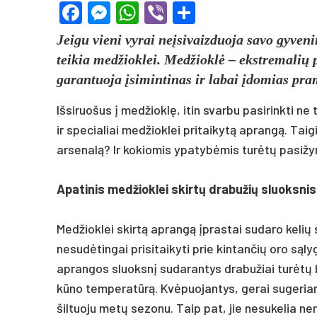
Facebook
Messenger
WhatsApp
Viber
Share
Jeigu vieni vyrai neįsivaizduoja savo gyven
teikia medžioklei. Medžioklė – ekstremalių 
garantuoja įsimintinas ir labai įdomias pr
Išsiruošus į medžioklę, itin svarbu pasirinkti n
ir specialiai medžioklei pritaikytą aprangą. Tai
arsenalą? Ir kokiomis ypatybėmis turėtų pasiž
Apatinis medžioklei skirtų drabužių sluoksnis
Medžioklei skirtą aprangą įprastai sudaro kelių 
nesudėtingai prisitaikyti prie kintančių oro sąlyg
aprangos sluoksnį sudarantys drabužiai turėtų 
kūno temperatūrą. Kvėpuojantys, gerai sugeriant
šiltuoju metų sezonu. Taip pat, jie nesukelia ne