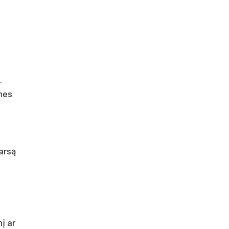
.
 nes
garsą
į ar