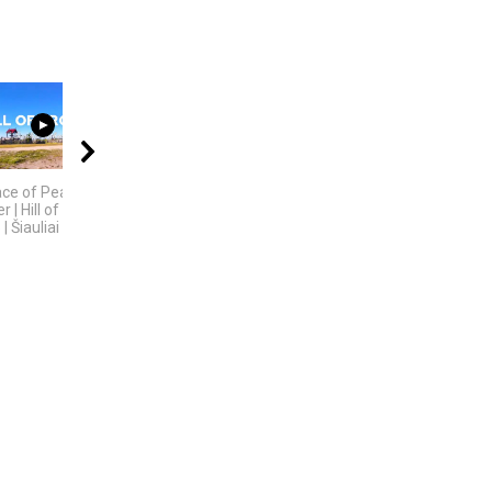
45:42
09:20
21:11
ace of Peace and
5 GALINGIAUSI
„Sostų karai" -
 | Hill of Crosses
BRANDUOLINIAI
įspūdingas fantastinio
| Šiauliai
SPROGIMAI...
pasaulio fenomenas