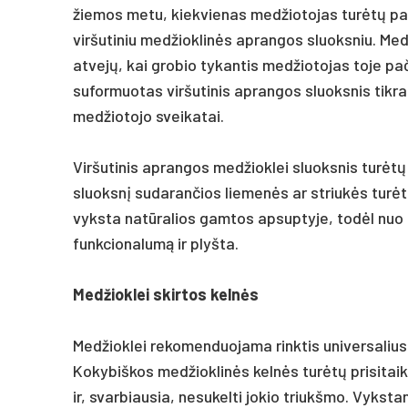
žiemos metu, kiekvienas medžiotojas turėtų pasi
viršutiniu medžioklinės aprangos sluoksniu. Med
atvejų, kai grobio tykantis medžiotojas toje pačio
suformuotas viršutinis aprangos sluoksnis tikrai
medžiotojo sveikatai.
Viršutinis aprangos medžioklei sluoksnis turėtų u
sluoksnį sudarančios liemenės ar striukės turėt
vyksta natūralios gamtos apsuptyje, todėl nuo 
funkcionalumą ir plyšta.
Medžioklei skirtos kelnės
Medžioklei rekomenduojama rinktis universalius
Kokybiškos medžioklinės kelnės turėtų prisitaiky
ir, svarbiausia, nesukelti jokio triukšmo. Vykstan