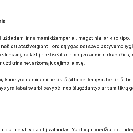
nis
i uždedami ir nuimami džemperiai, megztiniai ar kito tipo,
ų nešioti atsižvelgiant į oro sąlygas bei savo aktyvumo lygį
luoksnį, reikėtų rinktis šilto ir lengvo audinio drabužius,
r užtikrins nevaržomą judėjimo laisvę.
 kurie yra gaminami ne tik iš šilto bei lengvo, bet ir iš itin
nys yra labai svarbi savybė, nes šiugždantys ar tam tikrą 
a praleisti valandų valandas. Ypatingai medžiojant ruden