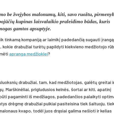
imo be žvejybos malonumų, kiti, savo ruožtu, pirmeny
pojūčių kupinas laisvalaikio praleidimo būdas, kuris
amogas gamtos apsuptyje.
e tik tinkamą kompaniją ar laimikį padedančią sugauti įrangą
gi, kokie drabužiai turėtų papildyti kiekvieno medžiotojo rū
ymėti
apranga medžioklei
?
sluoksnių drabužiai, tam, kad medžiotojas, galėtų greitai i
ų. Marškinėliai, prigludusios kelnės, šortai ar kiti, apatinį
būti pagaminti iš medžiagos, padedančios palaikyti optim
ys drėgmę drabužiai puikiai pasiteisina tiek šaltuoju, tie
malonaus kvapo, todėl juos drąsiai galima nešioti ir kelias