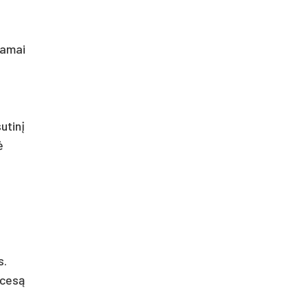
o
nkamai
utinį
ė
s.
ocesą