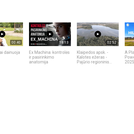
00:40
18:13
02:52
ai dainuoja
Ex Machina: kontrolės
Klaipedos apsk. -
A Pl
ir pasirinkimo
Kalotes ežeras -
Power
anatomija
Pajūrio regioninis...
2025 