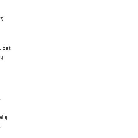
bę
, bet
bų
r
alią
k