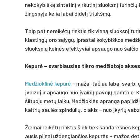
nekokybišką sintetinį viršutinį sluoksnį turinčių
žingsnyje kelia labai didelį triukšmą.
Taip pat nereikėtų rinktis tik vieną sluoksnį tu
klastingų oro sąlygų. Įprastai kokybiškos medžio
sluoksnių kelnės efektyviai apsaugo nuo šalčio
Kepurė – svarbiausias tikro medžiotojo akse
Medžioklinė kepurė
– maža, tačiau labai svarbi 
įvaizdį ir apsaugo nuo įvairių pavojų gamtoje.
šiltuoju metų laiku. Medžioklės aprangą papildž
kaitrių saulės spindulių, o akis – nuo įkyrių vabz
Žiemai reikėtų rinktis šiek tiek sandaresnes ke
ausis pilnai uždengiančios kepurės – mažos detal