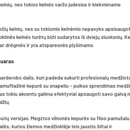
 kelnių, nes tokios kelnės varžo judesius ir kiekviename
rinčių kelnių, nes su tokiomis kelnėmis nepavyks apsisaugot
klinės kelnės turėtų būti sudarytos iš dviejų sluoksnių. Ke
 ar drėgmės ir yra atsparesnės plyšimams.
suaras
garderobo dalis, kuri padeda sukurti profesionalų medžiot
 Kamufliažinė kepurė su snapeliu – puikus sprendimas medž
ius tokiu akcentu galima efektyviai apsaugoti savo galvą 
džių.
purių versijas. Megztos vilnonės kepurės su fliso pamušalu
ės, kurios žiemos medžioklėje leis jaustis šiltai ir