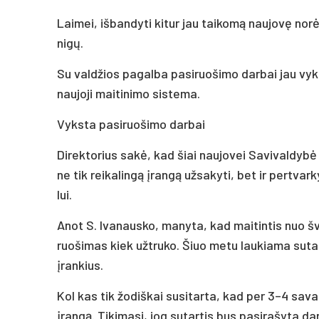
Lai­mei, iš­ban­dy­ti ki­tur jau tai­komą nau­jovę norė­jo
nigų.
Su vald­žios pa­gal­ba pa­si­ruo­ši­mo dar­bai jau vyks
nau­jo­ji mai­ti­ni­mo sis­te­ma.
Vyks­ta pa­si­ruo­ši­mo dar­bai
Di­rek­to­rius sakė, kad šiai nau­jo­vei Sa­vi­val­dy
ne tik rei­ka­lingą įrangą už­sa­ky­ti, bet ir per­tva
lui.
Anot S. Iva­naus­ko, ma­ny­ta, kad mai­tin­tis nuo šv
ruo­ši­mas kiek užt­ru­ko. Šiuo me­tu lau­kia­ma su­t
įran­kius.
Kol kas tik žo­diš­kai su­si­tar­ta, kad per 3–4 sa­va
įrangą. Ti­ki­ma­si, jog su­tar­tis bus pa­si­ra­šy­ta d