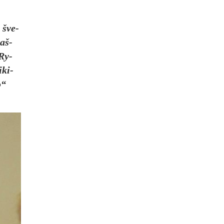
 šve­
raš­
„Ry­
­ki­
o“