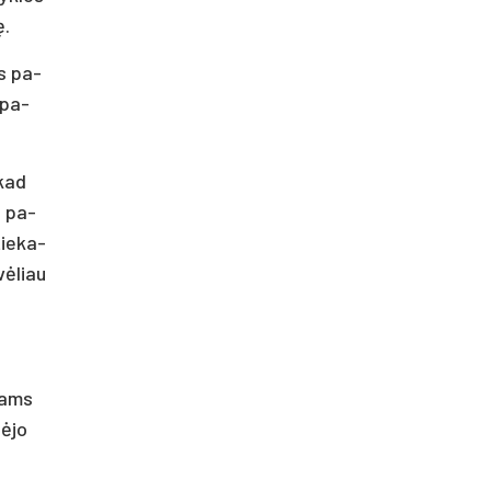
ę.
as pa­
 pa­
 kad
s pa­
tie­ka­
 vėliau
­kams
ė­jo