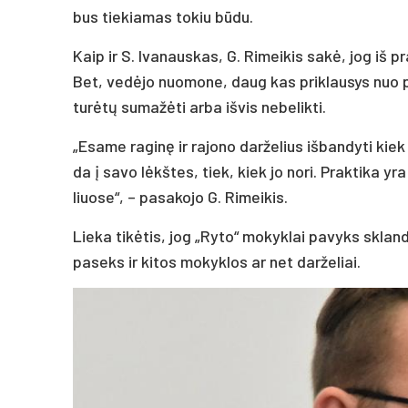
bus tie­kia­mas to­kiu būdu.
Kaip ir S. Iva­naus­kas, G. Ri­mei­kis sakė, jog iš pr
Bet, vedė­jo nuo­mo­ne, daug kas pri­klau­sys nuo
turėtų su­mažė­ti ar­ba iš­vis ne­be­lik­ti.
„Esa­me ra­ginę ir ra­jo­no dar­že­lius iš­ban­dy­ti ki
da į sa­vo lėkštes, tiek, kiek jo no­ri. Prak­ti­ka yra
liuo­se“, – pa­sa­ko­jo G. Ri­mei­kis.
Lie­ka tikė­tis, jog „Ry­to“ mo­kyk­lai pa­vyks skland­ž
pa­seks ir ki­tos mo­kyk­los ar net dar­že­liai.