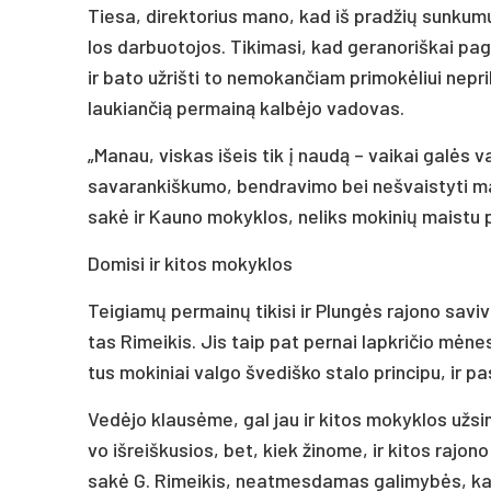
Tie­sa, di­rek­to­rius ma­no, kad iš pra­džių sun­kumų
los dar­buo­to­jos. Ti­ki­ma­si, kad ge­ra­no­riš­kai pa
ir ba­to už­riš­ti to ne­mo­kan­čiam pri­mokė­liui ne­pri
lau­kian­čią per­mainą kalbė­jo va­do­vas.
„Ma­nau, vis­kas išeis tik į naudą – vai­kai galės va
sa­va­ran­kiš­ku­mo, bend­ra­vi­mo bei ne­švais­ty­ti 
sakė ir Kau­no mo­kyk­los, ne­liks mo­ki­nių mais­tu p
Do­mi­si ir ki­tos mo­kyk­los
Tei­giamų per­mainų ti­ki­si ir Plungės ra­jo­no sa­vi
tas Ri­mei­kis. Jis taip pat per­nai lapk­ri­čio mėnes
tus mo­ki­niai val­go šve­diš­ko sta­lo prin­ci­pu, ir p
Vedė­jo klausė­me, gal jau ir ki­tos mo­kyk­los už­si­
vo iš­reiš­ku­sios, bet, kiek ži­no­me, ir ki­tos ra­jo­
sakė G. Ri­mei­kis, neat­mes­da­mas ga­li­mybės, kad a