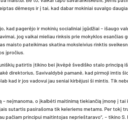
tk­reip­tas dėme­sys ir į tai, kad da­bar mo­ki­niai su­val­go dau­gi
o, kad pa­gerė­jo ir mo­ki­nių so­cia­li­niai įgūdžiai – išau­go val
­vi­mai, jog vai­kai mie­liau rink­sis prie mo­kyk­los esan­čias g
š­kas mais­to pa­tei­ki­mas ska­ti­na moks­lei­vius rink­tis svei­kes
os įpro­čius.
­niš­kių pa­tir­tis įti­ki­no bei įkvėpė šve­diš­ko sta­lo prin­cipą i
sakė di­rek­to­rius, Sa­vi­val­dybė pa­manė, kad pir­mo­ji im­tis ši
b kad ir jos va­do­vui jau se­niai kirbė­ju­si ši min­tis. Tik ne­b
mą – ne­įma­no­ma, o įkalbė­ti mai­ti­nimą tie­kian­čią įmonę į tai 
o­jais su­tar­tis pa­si­ra­šo­ma tik ke­le­riems me­tams. Per tokį 
au pa­čiam prin­ci­pui mai­tin­to­jas ne­prieš­ta­ra­vo“, – ti­ki­no S.