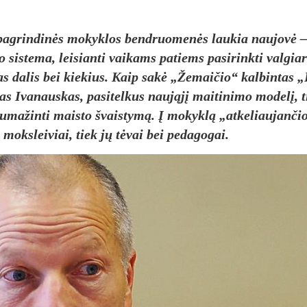
pa­grin­dinės mo­kyk­los bend­ruo­menės lau­kia nau­jovė –
 sis­te­ma, lei­sian­ti vai­kams pa­tiems pa­si­rink­ti val­gia­
sias da­lis bei kie­kius. Kaip sakė „Že­mai­čio“ kal­bin­tas 
as Iva­naus­kas, pa­si­tel­kus naująjį mai­ti­ni­mo mo­delį, ti
su­ma­žin­ti mais­to švais­tymą. Į mo­kyklą „at­ke­liau­jan­či
k moks­lei­viai, tiek jų tėvai bei pe­da­go­gai.