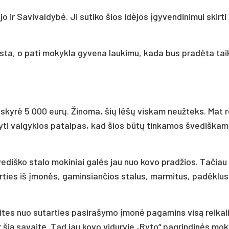
 ir Sa­vi­val­dybė. Ji su­ti­ko šios idė­jos įgy­ven­di­ni­mui skir­ti
­ta, o pa­ti mo­kyk­la gy­ve­na lau­ki­mu, ka­da bus pra­dėta tai­k
bė skyrė 5 000 eurų. Ži­no­ma, šių lėšų vis­kam neuž­teks. Mat r
r­ky­ti val­gyk­los pa­tal­pas, kad šios būtų tin­ka­mos šve­diš­ka
e­diš­ko sta­lo mo­ki­niai galės jau nuo ko­vo pra­džios. Ta­čiau 
ar­ties iš įmonės, ga­min­sian­čios sta­lus, mar­mi­tus, pa­dėklus
i­tes nuo su­tar­ties pa­si­ra­šy­mo įmonė pa­ga­mins visą rei­ka­
ar šią sa­vaitę. Tad jau ko­vo vi­du­ry­je „Ry­to“ pa­grin­dinės mo­