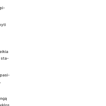
 pi­
y­ti
ei­kia
m sta­
pa­si­
,
lingą
kyk­los