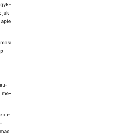
l­gyk­
t juk
i apie
­ma­si
ip
tau­
us me­
ne­bu­
 –
i­mas