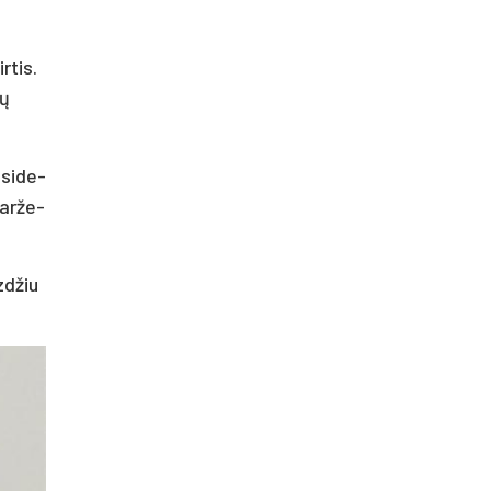
r­tis.
mų
įsi­de­
dar­že­
zd­žiu