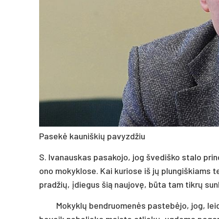
Pa­sekė kau­niš­kių pa­vyzd­žiu
S. Iva­naus­kas pa­sa­ko­jo, jog šve­diš­ko sta­lo prin­c
o­no mo­kyk­lo­se. Kai ku­rio­se iš jų plun­giš­kiams te­
pra­džių, įdie­gus šią nau­jovę, būta tam tikrų sun­
Mo­kyklų bend­ruo­menės pa­stebė­jo, jog, leid­ži
be­veik ne­be­lie­ka mais­to at­liekų, ug­do­ma pa­gar­