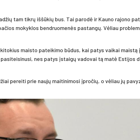
a­džių tam tikrų iššū­kių bus. Tai pa­rodė ir Kau­no ra­jo­no pa­ti
 pa­čios mo­kyk­los bend­ruo­menės pa­stangų. Vėliau pro­ble
ek ki­to­kius mais­to pa­tei­ki­mo būdus, kai pa­tys vai­kai maistą 
 pa­si­tei­si­nu­si, nes pa­tys įstaigų va­do­vai tą matė Es­ti­jos 
iai pe­rei­ti prie naujų mai­ti­ni­mo­si įpro­čių, o vėliau jų pa­vy