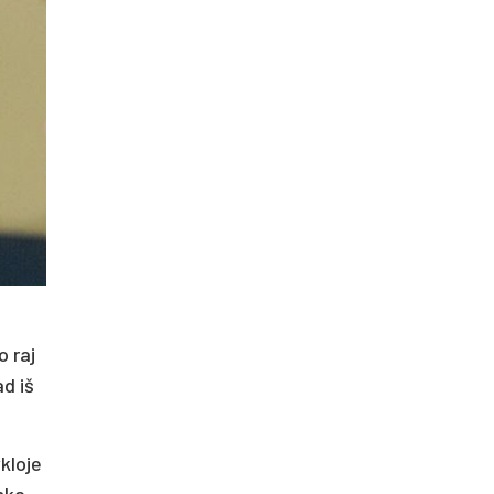
o ra­j
ad iš
­lo­je
n­ka