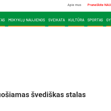
Apie mus
Praneškite NAU
TAS
MOKYKLŲ NAUJIENOS
SVEIKATA
KULTŪRA
SPORTAS
GY
ošiamas švediškas stalas