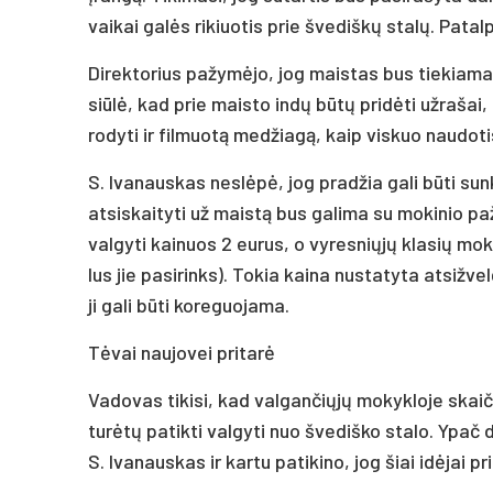
vai­kai galės ri­kiuo­tis prie šve­diškų stalų. Pa­tal
Di­rek­to­rius pa­žymė­jo, jog mais­tas bus tie­kia­ma
si­ūlė, kad prie mais­to indų būtų pri­dėti už­ra­šai,
ro­dy­ti ir fil­muotą med­žiagą, kaip vis­kuo nau­do­tis
S. Iva­naus­kas ne­slėpė, jog pra­džia ga­li būti sun­
at­si­skai­ty­ti už maistą bus ga­li­ma su mo­ki­nio p
val­gy­ti kai­nuos 2 eu­rus, o vy­res­niųjų kla­sių mo­
lus jie pa­si­rinks). To­kia kai­na nu­sta­ty­ta at­si­žv
ji ga­li būti ko­re­guo­ja­ma.
Tėvai nau­jo­vei pri­tarė
Va­do­vas ti­ki­si, kad val­gan­čiųjų mo­kyk­lo­je sk
turėtų pa­tik­ti val­gy­ti nuo šve­diš­ko sta­lo. Ypač d
S. Iva­naus­kas ir kar­tu pa­ti­ki­no, jog šiai idė­jai 