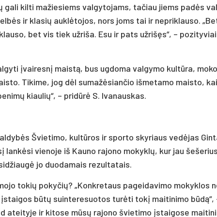
 ga­li kil­ti ma­žie­siems val­gy­to­jams, ta­čiau jiems pa­dės va
­gelbės ir kla­sių auklė­to­jos, nors joms tai ir ne­prik­lau­so. „Be
k­lau­so, bet vis tiek už­ri­ša. Esu ir pa­ts už­rišęs“, – po­zi­ty­via
l­gy­ti įvai­resnį maistą, bus ug­do­ma val­gy­mo kultū­ra, mo­ko
mais­to. Ti­ki­me, jog dėl su­mažė­sian­čio iš­me­ta­mo mais­to, ka
e­nimų kiau­lių“, – pri­dūrė S. Iva­naus­kas.
­val­dybės Švie­ti­mo, kultū­ros ir spor­to sky­riaus vedė­jas Gin­
į lankė­si vie­no­je iš Kau­no ra­jo­no mo­kyklų, kur jau še­še­ri
a­si­džiaugė jo duo­da­mais re­zul­ta­tais.
mo­jo to­kių po­ky­čių? „Konk­re­taus pa­gei­da­vi­mo mo­kyk­los 
no įstai­gos būtų suin­te­re­suo­tos turė­ti tokį mai­ti­ni­mo būdą“,
tei­ty­je ir ki­to­se mūsų ra­jo­no švie­ti­mo įstai­go­se mai­ti­n