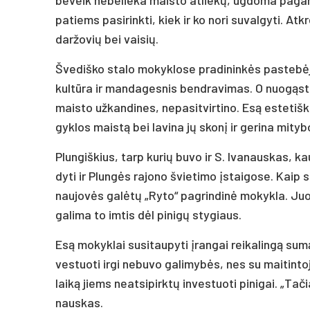
pa­tiems pa­si­rink­ti, kiek ir ko no­ri su­val­gy­ti. A
dar­žo­vių bei vai­sių.
Šve­diš­ko sta­lo mo­kyk­lo­se pra­di­ninkės pa­stebė­j
kultū­ra ir man­da­ges­nis bend­ra­vi­mas. O nuo­gąsta
mais­to už­kan­di­nes, ne­pa­sit­vir­ti­no. Esą es­te­ti
gyk­los maistą bei la­vi­na jų skonį ir ge­ri­na mi­ty­b
Plun­giš­kius, tarp ku­rių bu­vo ir S. Iva­naus­kas, kau
dy­ti ir Plungės ra­jo­no švie­ti­mo įstai­go­se. Kaip 
nau­jovės galėtų „Ry­to“ pa­grin­dinė mo­kyk­la. Juo­la
ga­li­ma to im­tis dėl pi­nigų sty­giaus.
Esą mo­kyk­lai su­si­tau­py­ti įran­gai rei­ka­lingą su
ves­tuo­ti ir­gi ne­bu­vo ga­li­mybės, nes su mai­tin­t
laiką jiems neat­si­pirktų in­ves­tuo­ti pi­ni­gai. „Ta­či
naus­kas.