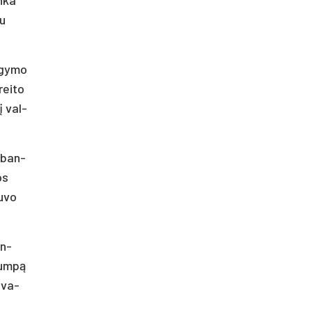
au
­gy­mo
rei­to
nį val­
š­ban­
os
u­vo
in­
trumpą
 Iva­