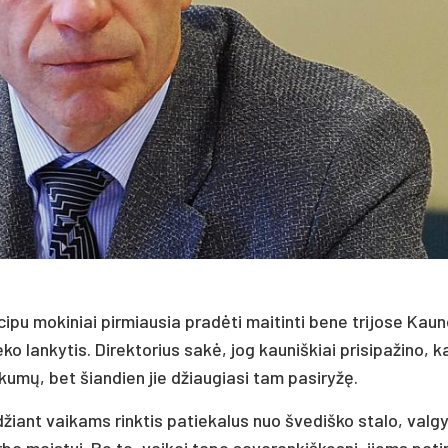
i­pu mo­ki­niai pir­miau­sia pra­dėti mai­tin­ti be­ne tri­jo­se Kau­n
ko lan­ky­tis. Di­rek­to­rius sakė, jog kau­niš­kiai pri­si­pa­ži­no, k
kumų, bet šian­dien jie džiau­gia­si tam pa­si­ryžę.
ant vai­kams rink­tis pa­tie­ka­lus nuo šve­diš­ko sta­lo, val­gyk
ba mais­tui. Be to, vai­kai ta­po sa­va­ran­kiš­kes­ni, jiems pa­ti