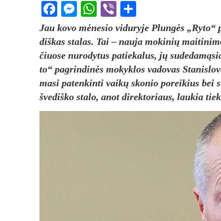
Facebook
Messenger
WhatsApp
Viber
Share
Jau ko­vo mėne­sio vi­du­ry­je Plungės „Ry­to“ 
diš­kas sta­las. Tai – nau­ja mo­ki­nių mai­ti­ni­mo
čiuo­se nu­ro­dy­tus pa­tie­ka­lus, jų su­de­damą­
to“ pa­grin­dinės mo­kyk­los va­do­vas Sta­nis­lo­v
ma­si pa­ten­kin­ti vaikų sko­nio po­rei­kius bei 
šve­diš­ko sta­lo, anot di­rek­to­riaus, lau­kia tie