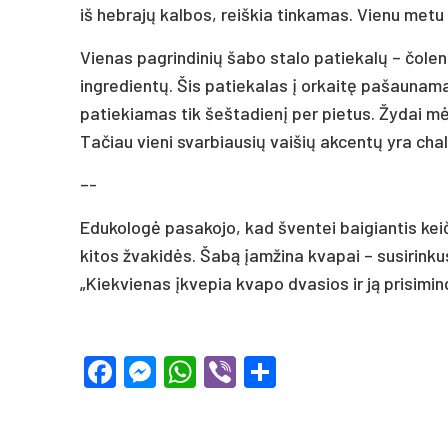
iš hebrajų kalbos, reiškia tinkamas. Vienu metu
Vienas pagrindinių šabo stalo patiekalų – čolent
ingredientų. Šis patiekalas į orkaitę pašaunam
patiekiamas tik šeštadienį per pietus. Žydai mėg
Tačiau vieni svarbiausių vaišių akcentų yra cha
–-
Edukologė pasakojo, kad šventei baigiantis k
kitos žvakidės. Šabą įamžina kvapai – susirinku
„Kiekvienas įkvepia kvapo dvasios ir ją prisimin
Facebook
Messenger
WhatsApp
Viber
Share