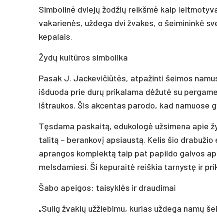
Simbolinė dviejų žodžių reikšmė kaip leitmotyva
vakarienės, uždega dvi žvakes, o šeimininkė sve
kepalais.
Žydų kultūros simbolika
Pasak J. Jackevičiūtės, atpažinti šeimos namus
išduoda prie durų prikalama dėžutė su pergamen
ištraukos. Šis akcentas parodo, kad namuose 
Tęsdama paskaitą, edukologė užsimena apie žyd
talitą – berankovį apsiaustą. Kelis šio drabuž
aprangos komplektą taip pat papildo galvos apda
melsdamiesi. Ši kepuraitė reiškia tarnystę ir pr
Šabo apeigos: taisyklės ir draudimai
„Sulig žvakių užžiebimu, kurias uždega namų šei