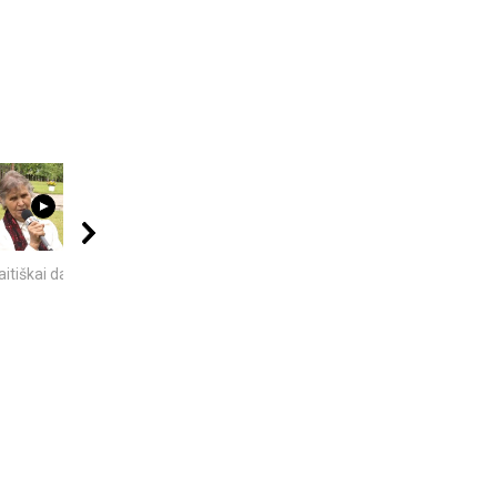
00:40
09:20
04:08
itiškai dainuoja
10 FILMUOSE
Best places to visit
IŠGALVOTŲ
Telsiai
TECHNOLOGIJŲ,...