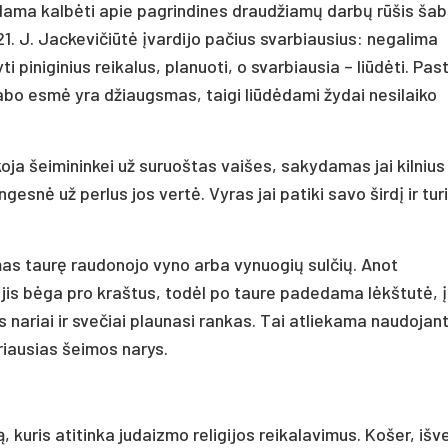
ama kalbėti apie pagrindines draudžiamų darbų rūšis ša
1. J. Jackevičiūtė įvardijo pačius svarbiausius: negalima
ti piniginius reikalus, planuoti, o svarbiausia – liūdėti. Past
abo esmė yra džiaugsmas, taigi liūdėdami žydai nesilaiko
oja šeimininkei už suruoštas vaišes, sakydamas jai kilniu
snė už perlus jos vertė. Vyras jai patiki savo širdį ir turi
mas taurę raudonojo vyno arba vynuogių sulčių. Anot
jis bėga pro kraštus, todėl po taure padedama lėkštutė, į
 nariai ir svečiai plaunasi rankas. Tai atliekama naudojan
riausias šeimos narys.
ą, kuris atitinka judaizmo religijos reikalavimus. Košer, išv