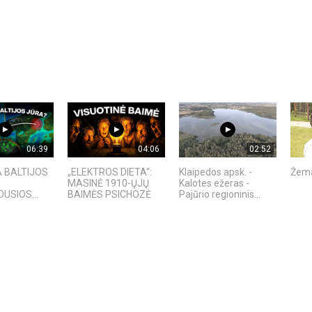
06:39
04:06
02:52
A BALTIJOS
„ELEKTROS DIETA“:
Klaipedos apsk. -
Žema
MASINĖ 1910-ŲJŲ
Kalotes ežeras -
USIOS...
BAIMĖS PSICHOZĖ
Pajūrio regioninis...