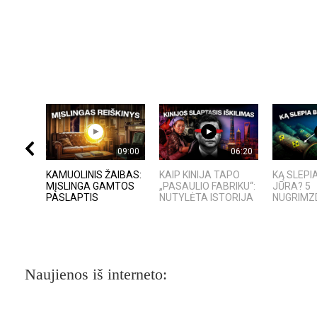
09:00
06:20
KAMUOLINIS ŽAIBAS:
KAIP KINIJA TAPO
KĄ SLEPI
MĮSLINGA GAMTOS
„PASAULIO FABRIKU“:
JŪRA? 5
PASLAPTIS
NUTYLĖTA ISTORIJA
NUGRIMZD
Naujienos iš interneto: