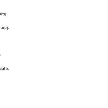
kitų
arpį.
s
iūtė.