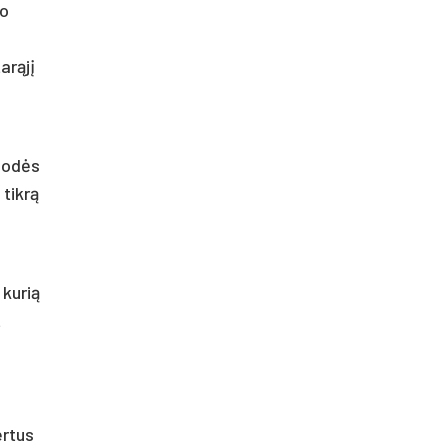
bo
arąjį
s odės
 tikrą
 kurią
t
ertus