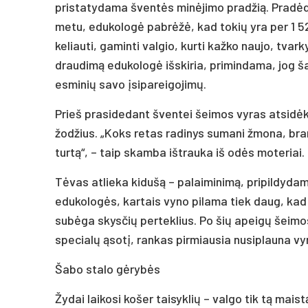
pristatydama šventės minėjimo pradžią. Pradėd
metu, edukologė pabrėžė, kad tokių yra per 1 52
keliauti, gaminti valgio, kurti kažko naujo, tvarky
draudimą edukologė išskiria, primindama, jog š
esminių savo įsipareigojimų.
Prieš prasidedant šventei šeimos vyras atsidėk
žodžius. „Koks retas radinys sumani žmona, brange
turtą“, – taip skamba ištrauka iš odės moteriai.
Tėvas atlieka kidušą – palaiminimą, pripildyda
edukologės, kartais vyno pilama tiek daug, kad 
subėga skysčių perteklius. Po šių apeigų šeimos
specialų ąsotį, rankas pirmiausia nusiplauna vy
Šabo stalo gėrybės
Žydai laikosi košer taisyklių – valgo tik tą maist