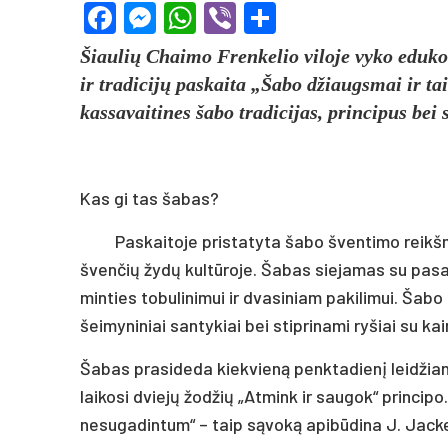
Facebook
Messenger
WhatsApp
Viber
Share
Šiaulių Chaimo Frenkelio viloje vyko edukol
ir tradicijų paskaita „Šabo džiaugsmai ir t
kassavaitines šabo tradicijas, principus bei 
Kas gi tas šabas?
Paskaitoje pristatyta šabo šventimo reikš
švenčių žydų kultūroje. Šabas siejamas su pasa
minties tobulinimui ir dvasiniam pakilimui. Šab
šeimyniniai santykiai bei stiprinami ryšiai su ka
Šabas prasideda kiekvieną penktadienį leidžiant
laikosi dviejų žodžių „Atmink ir saugok“ princip
nesugadintum“ – taip sąvoką apibūdina J. Jacke