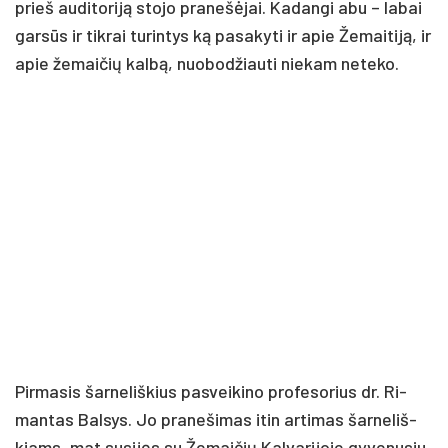
prieš au­di­to­ri­ją sto­jo pra­ne­šė­jai. Ka­dan­gi abu – la­bai
gar­sūs ir tik­rai tu­rin­tys ką pa­sa­ky­ti ir apie Že­mai­ti­ją, ir
apie že­mai­čių kal­bą, nuo­bo­džiau­ti nie­kam ne­te­ko.
Pir­ma­sis šar­ne­liš­kius pa­svei­ki­no pro­fe­so­rius dr. Ri­
man­tas Bal­sys. Jo pra­ne­ši­mas itin ar­ti­mas šar­ne­liš­
kiams, mat su­si­jęs su Že­mai­čių Kal­va­ri­jo­je gy­ve­nu­siu