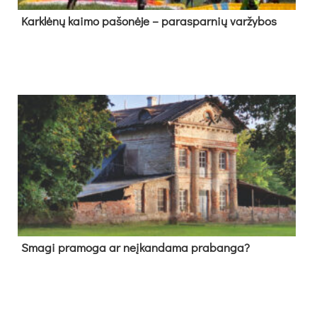
Kark­lė­nų kai­mo pa­šo­nė­je – pa­ras­par­nių var­žy­bos
Sma­gi pra­mo­ga ar neį­kan­da­ma pra­ban­ga?