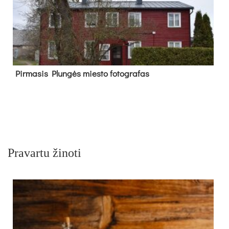
Pir­ma­sis Plun­gės mies­to fo­tog­ra­fas
Pravartu žinoti