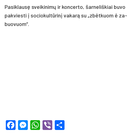
Pa­sik­lau­sę svei­ki­ni­mų ir kon­cer­to, šar­ne­liš­kiai bu­vo
pa­kvies­ti į so­cio­kul­tū­ri­nį va­ka­rą su „zbėt­kuom ė za­
buo­vuom“.
Facebook
Messenger
WhatsApp
Viber
Share