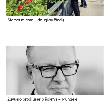
Šie­met mies­te – dau­giau žie­dų
Žu­vu­sio pro­diu­se­rio šak­nys – Plun­gė­je