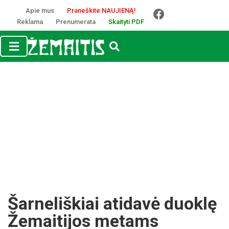
Apie mus
Praneškite NAUJIENĄ!
Reklama
Prenumerata
Skaityti PDF
Šarneliškiai atidavė duoklę
Žemaitijos metams