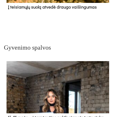
Į tei­sia­mų­jų suo­lą at­ve­dė drau­go vai­šin­gu­mas
Gyvenimo spalvos