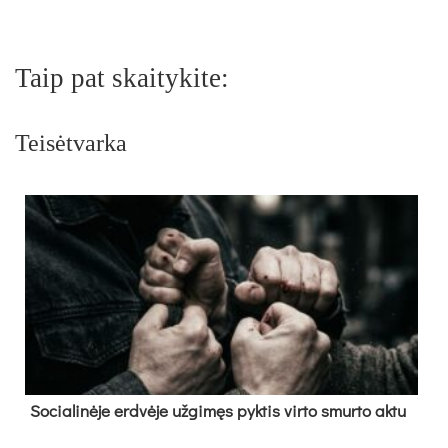
Taip pat skaitykite:
Teisėtvarka
So­cia­li­nė­je erd­vė­je už­gi­męs pyk­tis vir­to smur­to ak­tu