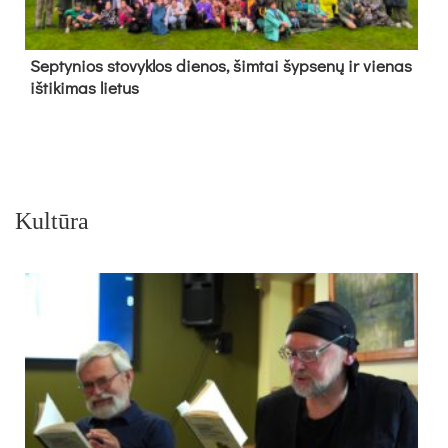
Sep­ty­nios sto­vyk­los die­nos, šim­tai šyp­se­nų ir vie­nas
iš­ti­ki­mas lie­tus
Kultūra