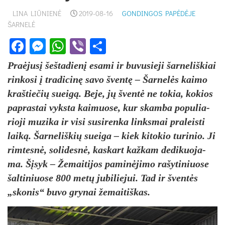
LINA LIŪNIENĖ
2019-08-16
GONDINGOS PAPĖDĖJE
ŠARNELĖ
Facebook
Messenger
WhatsApp
Viber
Share
Praė­ju­sį šeš­ta­die­nį esa­mi ir bu­vu­sie­ji šar­ne­liš­kiai
rin­ko­si į tra­di­ci­nę sa­vo šven­tę – Šar­ne­lės kai­mo
kraš­tie­čių suei­gą. Be­je, jų šven­tė ne to­kia, ko­kios
pa­pras­tai vyks­ta kai­muo­se, kur skam­ba po­pu­lia­
rio­ji mu­zi­ka ir vi­si su­si­ren­ka links­mai pra­leis­ti
lai­ką. Šar­ne­liš­kių suei­ga – kiek ki­to­kio tu­ri­nio. Ji
rim­tes­nė, so­li­des­nė, kas­kart kaž­kam de­di­kuo­ja­
ma. Šį­syk – Že­mai­ti­jos pa­mi­nė­ji­mo ra­šy­ti­niuo­se
šal­ti­niuo­se 800 me­tų ju­bi­lie­jui. Tad ir šven­tės
„sko­nis“ bu­vo gry­nai že­mai­tiš­kas.