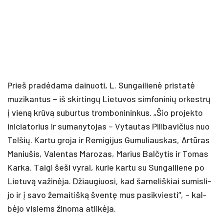
Prieš pra­dė­da­ma dai­nuo­ti, L. Sun­gai­lie­nė pri­sta­tė
mu­zi­kan­tus – iš skir­tin­gų Lie­tu­vos sim­fo­ni­nių or­kest­rų
į vie­ną krū­vą su­bur­tus trom­bo­ni­nin­kus. „Šio pro­jek­to
ini­cia­to­rius ir su­ma­ny­to­jas – Vy­tau­tas Pi­li­ba­vi­čius nuo
Tel­šių. Kar­tu gro­ja ir Re­mi­gi­jus Gu­mu­liaus­kas, Ar­tū­ras
Ma­niu­šis, Va­len­tas Ma­ro­zas, Ma­rius Bal­čy­tis ir To­mas
Kar­ka. Tai­gi še­ši vy­rai, ku­rie kar­tu su Sun­gai­lie­ne po
Lie­tu­vą va­ži­nė­ja. Džiau­giuo­si, kad šar­ne­liš­kiai su­mis­li­
jo ir į sa­vo že­mai­tiš­ką šven­tę mus pa­si­kvies­ti“, – kal­
bė­jo vi­siems ži­no­ma at­li­kė­ja.