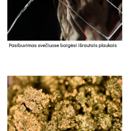
Pa­si­bu­vi­mas sve­čiuo­se bai­gė­si iš­rau­tais plau­kais