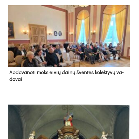
Ap­do­va­no­ti moks­lei­vių dai­nų šven­tės ko­lek­ty­vų va­
do­vai