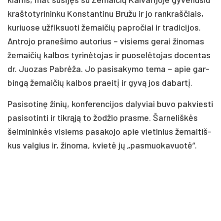
kraš­to­ty­ri­nin­ku Kons­tan­ti­nu Bru­žu ir jo rank­raš­čiais,
ku­riuo­se už­fik­suo­ti že­mai­čių pa­pro­čiai ir tra­di­ci­jos.
Ant­ro­jo pra­ne­ši­mo au­to­rius – vi­siems ge­rai ži­no­mas
že­mai­čių kal­bos ty­ri­nė­to­jas ir puo­se­lė­to­jas do­cen­tas
dr. Juo­zas Pab­rė­ža. Jo pa­si­sa­ky­mo te­ma – apie gar­
bin­gą že­mai­čių kal­bos praei­tį ir gy­vą jos da­bar­tį.
Pa­si­so­ti­nę ži­nių, kon­fe­ren­ci­jos da­ly­viai bu­vo pa­kvies­ti
pa­si­so­tin­ti ir tik­rą­ją to žo­džio pra­sme. Šar­ne­liš­kės
šei­mi­nin­kės vi­siems pa­sa­ko­jo apie vie­ti­nius že­mai­tiš­
kus val­gius ir, ži­no­ma, kvie­tė jų „pa­smuo­ka­vuo­tė“.