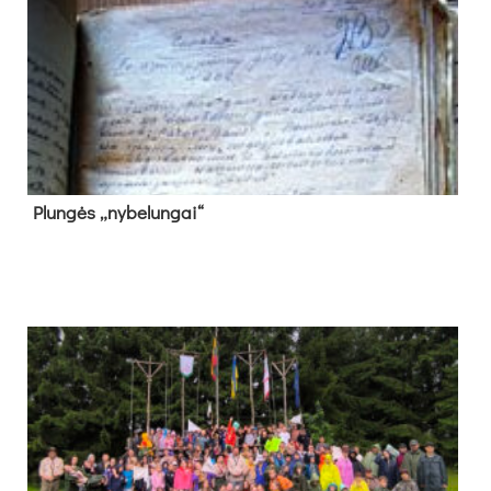
Plun­gės „ny­be­lun­gai“