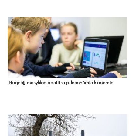
Rug­sė­jį mo­kyk­los pa­si­tiks pil­nes­nė­mis kla­sė­mis