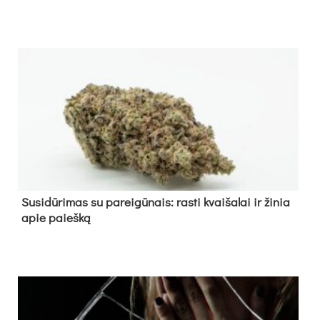
Su­si­dū­ri­mas su pa­rei­gū­nais: ras­ti kvai­ša­lai ir ži­nia
apie paieš­ką