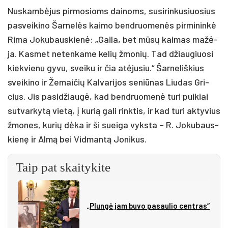
Nus­kam­bė­jus pir­mo­sioms dai­noms, su­si­rin­ku­siuo­sius
pa­svei­ki­no Šar­ne­lės kai­mo bend­ruo­me­nės pir­mi­nin­kė
Ri­ma Jo­ku­baus­kie­nė: „Gai­la, bet mū­sų kai­mas ma­žė­
ja. Kas­met ne­ten­ka­me ke­lių žmo­nių. Tad džiau­giuo­si
kiek­vie­nu gy­vu, svei­ku ir čia atė­ju­siu.“ Šar­ne­liš­kius
svei­ki­no ir Že­mai­čių Kal­va­ri­jos se­niū­nas Liu­das Gri­
cius. Jis pa­si­džiau­gė, kad bend­ruo­me­nė tu­ri pui­kiai
su­tvar­ky­tą vie­tą, į ku­rią ga­li rink­tis, ir kad tu­ri ak­ty­vius
žmo­nes, ku­rių dė­ka ir ši suei­ga vyks­ta – R. Jo­ku­baus­
kie­nę ir Al­mą bei Vid­man­tą Jo­ni­kus.
Taip pat skaitykite
„Plungė jam buvo pasaulio centras“