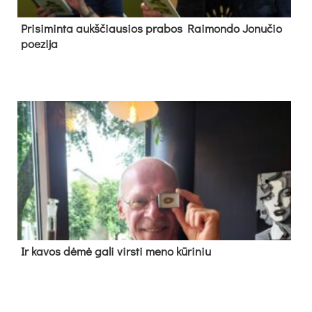
Pri­si­min­ta aukš­čiau­sios pra­bos Rai­mon­do Jo­nu­čio
poe­zi­ja
Ir ka­vos dė­mė ga­li virs­ti me­no kū­ri­niu