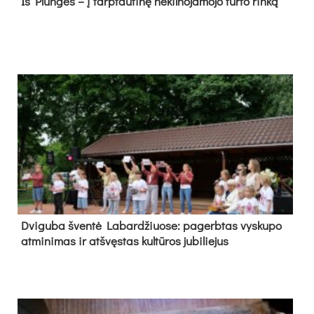
Iš Plungės – į tarptautinę nekilnojamojo turto rinką
Dvi­gu­ba šven­tė La­bar­džiuo­se: pa­gerb­tas vys­ku­po
at­mi­ni­mas ir at­švęs­tas kul­tū­ros ju­bi­lie­jus