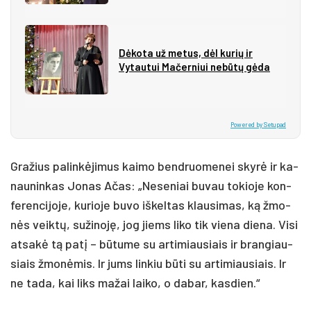
Dėkota už metus, dėl kurių ir
Vytautui Mačerniui nebūtų gėda
Powered by Setupad
Gra­žius pa­lin­kė­ji­mus kai­mo bend­ruo­me­nei sky­rė ir ka­
nau­nin­kas Jo­nas Ačas: „Ne­se­niai bu­vau to­kio­je kon­
fe­ren­ci­jo­je, ku­rio­je bu­vo iš­kel­tas klau­si­mas, ką žmo­
nės veik­tų, su­ži­no­ję, jog jiems li­ko tik vie­na die­na. Vi­si
at­sa­kė tą pa­tį – bū­tu­me su ar­ti­miau­siais ir bran­giau­
siais žmo­nė­mis. Ir jums lin­kiu bū­ti su ar­ti­miau­siais. Ir
ne ta­da, kai liks ma­žai lai­ko, o da­bar, kas­dien.“