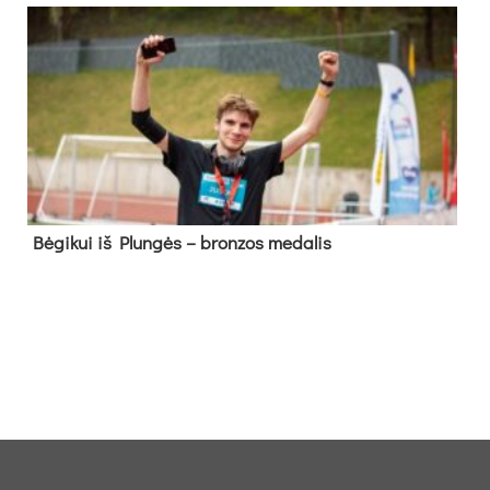
Bė­gi­kui iš Plun­gės – bron­zos me­da­lis