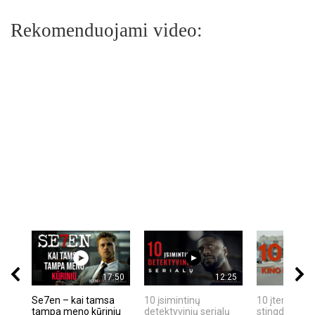
Rekomenduojami video:
17:50
12:25
Se7en – kai tamsa
10 įsimintinų
10 įtemptų, k
tampa meno kūriniu
detektyvinių serialų
stingdančių k