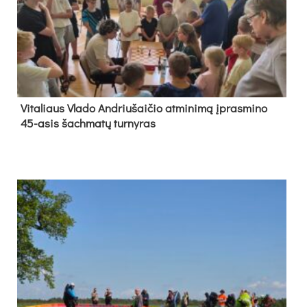
Vi­ta­liaus Vla­do And­riu­šai­čio at­mi­ni­mą įpras­mi­no
45-asis šach­ma­tų tur­ny­ras