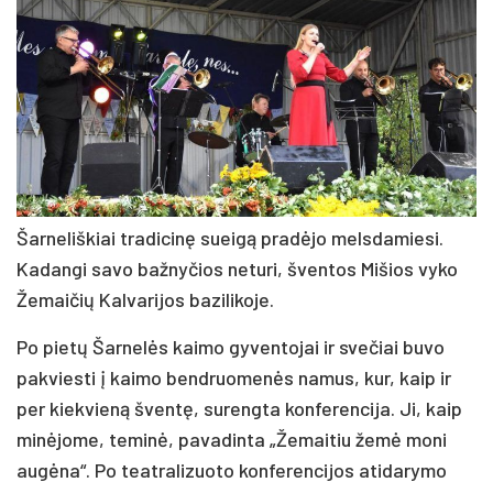
Šar­ne­liš­kiai tra­di­ci­nę suei­gą pra­dė­jo mels­da­mie­si.
Ka­dan­gi sa­vo baž­ny­čios ne­tu­ri, šven­tos Mi­šios vy­ko
Že­mai­čių Kal­va­ri­jos ba­zi­li­ko­je.
Po pie­tų Šar­ne­lės kai­mo gy­ven­to­jai ir sve­čiai bu­vo
pa­kvies­ti į kai­mo bend­ruo­me­nės na­mus, kur, kaip ir
per kiek­vie­ną šven­tę, su­reng­ta kon­fe­ren­ci­ja. Ji, kaip
mi­nė­jo­me, te­mi­nė, pa­va­din­ta „Že­mai­tiu že­mė mo­ni
au­gė­na“. Po teat­ra­li­zuo­to kon­fe­ren­ci­jos ati­da­ry­mo