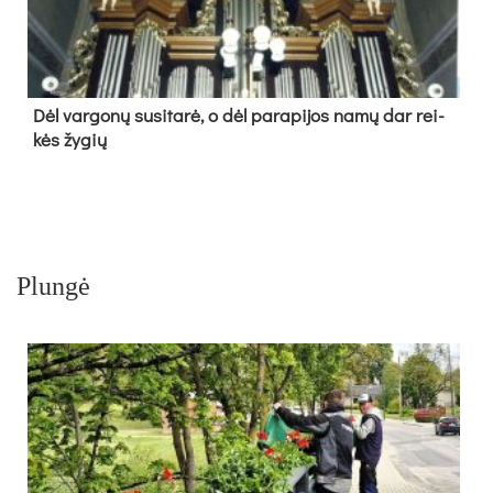
Dėl var­go­nų su­si­ta­rė, o dėl pa­ra­pi­jos na­mų dar rei­
kės žy­gių
Plungė