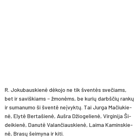
R. Jo­ku­baus­kie­nė dė­ko­jo ne tik šven­tės sve­čiams,
bet ir sa­viš­kiams – žmo­nėms, be ku­rių darbš­čių ran­kų
ir su­ma­nu­mo ši šven­tė neį­vyk­tų. Tai Jur­ga Ma­čiu­kie­
nė, Ely­tė Ber­ta­šie­nė, Auš­ra Džio­ge­lie­nė, Vir­gi­ni­ja Ši­
dei­kie­nė, Da­nu­tė Va­lan­čiaus­kie­nė, Lai­ma Ka­mins­kie­
nė, Bra­sų šei­my­na ir ki­ti.