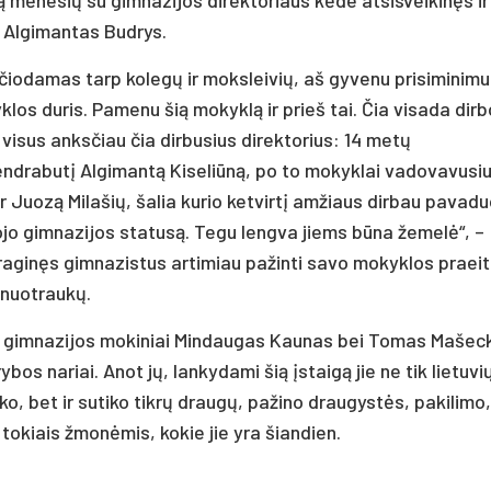
ęs Algimantas Budrys.
ščiodamas tarp kolegų ir moksleivių, aš gyvenu prisiminim
los duris. Pamenu šią mokyklą ir prieš tai. Čia visada dirb
visus anksčiau čia dirbusius direktorius: 14 metų
bendrabutį Algimantą Kiseliūną, po to mokyklai vadovavusi
r Juozą Milašių, šalia kurio ketvirtį amžiaus dirbau pavadu
ojo gimnazijos statusą. Tegu lengva jiems būna žemelė“, –
aginęs gimnazistus artimiau pažinti savo mokyklos praeitį
 nuotraukų.
lės“ gimnazijos mokiniai Mindaugas Kaunas bei Tomas Mašeck
bos nariai. Anot jų, lankydami šią įstaigą jie ne tik lietuvi
ko, bet ir sutiko tikrų draugų, pažino draugystės, pakilimo,
 tokiais žmonėmis, kokie jie yra šiandien.