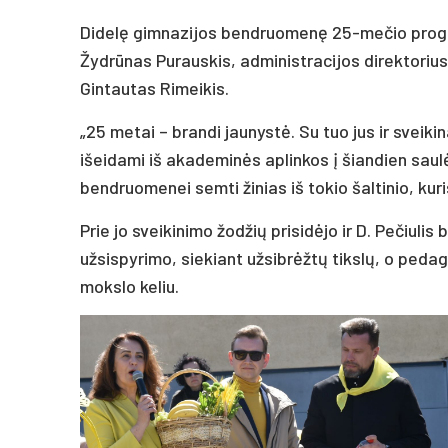
Didelę gimnazijos bendruomenę 25-mečio proga
Žydrūnas Purauskis, administracijos direktorius 
Gintautas Rimeikis.
„25 metai – brandi jaunystė. Su tuo jus ir sveik
išeidami iš akademinės aplinkos į šiandien saul
bendruomenei semti žinias iš tokio šaltinio, kur
Prie jo sveikinimo žodžių prisidėjo ir D. Pečiulis
užsispyrimo, siekiant užsibrėžtų tikslų, o peda
mokslo keliu.