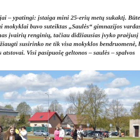
i – ypatingi: įstaiga mini 25-erių metų sukaktį. Būt
iai mokyklai buvo suteiktas „Saulės“ gimnazijos vardas
as įvairių renginių, tačiau didžiausias įvyko praėjusį
žiaugti susirinko ne tik visa mokyklos bendruomenė, b
 atstovai. Visi pasipuošę geltonos – saulės – spalvos