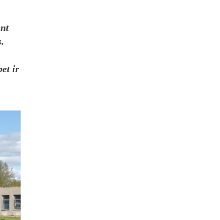
ent
.
et ir