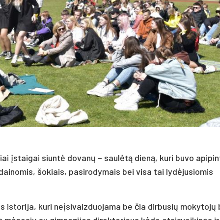
ai įstaigai siuntė dovanų – saulėtą dieną, kuri buvo apipin
ainomis, šokiais, pasirodymais bei visa tai lydėjusiomis
s istorija, kuri neįsivaizduojama be čia dirbusių mokytojų 
tą mėnesių su gimnazijos direktoriaus kėde atsisveikinęs ir