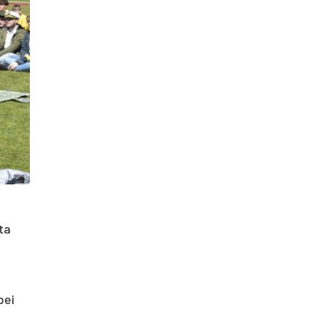
ta
bei