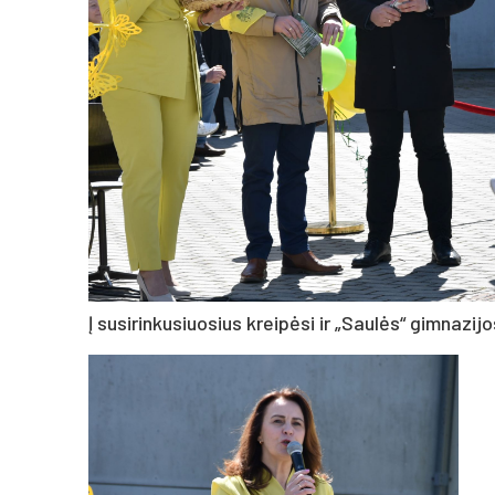
Į susirinkusiuosius kreipėsi ir „Saulės“ gimnazij