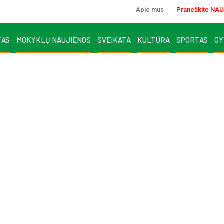
Apie mus
Praneškite NAU
TAS
MOKYKLŲ NAUJIENOS
SVEIKATA
KULTŪRA
SPORTAS
GY