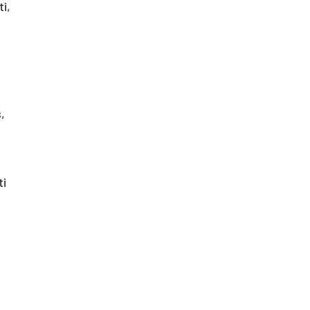
i,
,
ti