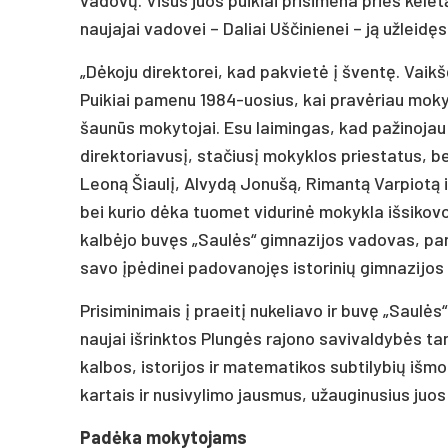
naujajai vadovei – Daliai Uščinienei – ją užleid
„Dėkoju direktorei, kad pakvietė į šventę. Vaik
Puikiai pamenu 1984-uosius, kai pravėriau mokyk
šaunūs mokytojai. Esu laimingas, kad pažinojau 
direktoriavusį, stačiusį mokyklos priestatus, 
Leoną Šiaulį, Alvydą Jonušą, Rimantą Varpiotą i
bei kurio dėka tuomet vidurinė mokykla išsikov
kalbėjo buvęs „Saulės“ gimnazijos vadovas, par
savo įpėdinei padovanojęs istorinių gimnazijos
Prisiminimais į praeitį nukeliavo ir buvę „Sau
naujai išrinktos Plungės rajono savivaldybės tary
kalbos, istorijos ir matematikos subtilybių išmo
kartais ir nusivylimo jausmus, užauginusius juos
Padėka mokytojams