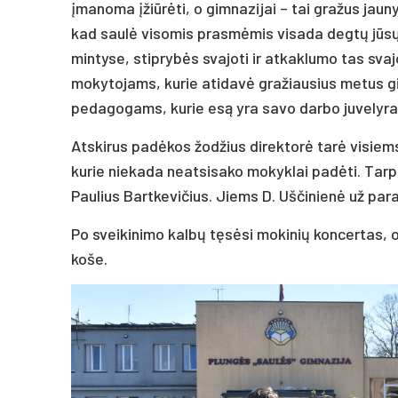
įmanoma įžiūrėti, o gimnazijai – tai gražus jaun
kad saulė visomis prasmėmis visada degtų jūsų
mintyse, stiprybės svajoti ir atkaklumo tas svaj
mokytojams, kurie atidavė gražiausius metus gi
pedagogams, kurie esą yra savo darbo juvelyrai
Atskirus padėkos žodžius direktorė tarė visiem
kurie niekada neatsisako mokyklai padėti. Tarp
Paulius Bartkevičius. Jiems D. Uščinienė už par
Po sveikinimo kalbų tęsėsi mokinių koncertas, o
koše.