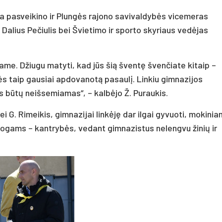
 pasveikino ir Plungės rajono savivaldybės vicemeras
Dalius Pečiulis bei Švietimo ir sporto skyriaus vedėjas
iname. Džiugu matyti, kad jūs šią šventę švenčiate kitaip –
ės taip gausiai apdovanotą pasaulį. Linkiu gimnazijos
is būtų neišsemiamas“, – kalbėjo Ž. Puraukis.
 bei G. Rimeikis, gimnazijai linkėję dar ilgai gyvuoti, mokini
gogams – kantrybės, vedant gimnazistus nelengvu žinių ir