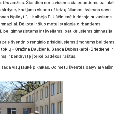
ystės amžius. Šiandien noriu visiems čia esantiems palinkėt
 širdyse, kad jums visada užtektų šilumos, šviesos savo
ones išpildyti“, – kalbėjo D. Uščinienė ir dėkojo buvusiems
mnazijai. Dėkota ir šiuo metu įstaigoje dirbantiems
, bei gimnazistams ir tėveliams, patikėjusiems gimnazija.
s prie šventinio renginio prisidėjusiems žmonėms bei tiems
 tokių – Gražina Baužienė, Sanda Dubinskaitė-Briedienė ir
amą ir bendrystę įteikė padėkos raštus.
 tada visų laukė piknikas. Jo metu šventės dalyviai vaišin