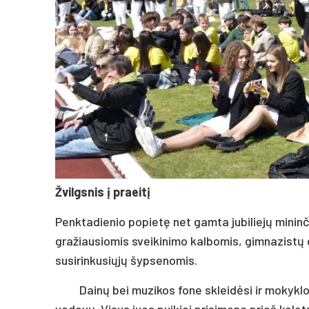
Žvilgsnis į praeitį
Penktadienio popietę net gamta jubiliejų mininči
gražiausiomis sveikinimo kalbomis, gimnazistų d
susirinkusiųjų šypsenomis.
Dainų bei muzikos fone skleidėsi ir mokyklo
vadovų. Visus juos puikiai prisimena prieš kele