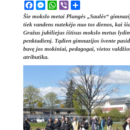
Facebook
Messenger
WhatsApp
Viber
Share
Šie mokslo metai Plungės „Saulės“ gimnazija
tiek vandens nutekėjo nuo tos dienos, kai š
Gražus jubiliejus ištisus mokslo metus lydim
penktadienį. Tądien gimnazijos švente pasid
buvę jos mokiniai, pedagogai, vietos valdžios
atributika.