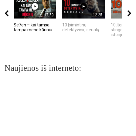
17:50
12:25
Se7en – kai tamsa
10 įsimintinų
10 įtemptų, k
tampa meno kūriniu
detektyvinių serialų
stingdančių k
istorijų
Naujienos iš interneto: