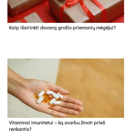
Kaip išsirinkti dovaną grožio priemonių mėgėjui?
Vitaminai imunitetui – ką svarbu žinoti prieš
renkantis?