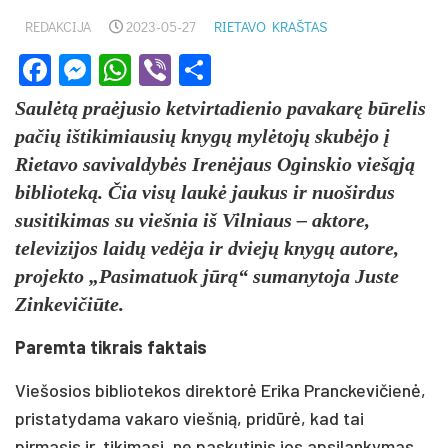
REDAKCIJA
2023-05-27
RIETAVO KRAŠTAS
Facebook
Messenger
WhatsApp
Viber
Share
Saulėtą praėjusio ketvirtadienio pavakarę būrelis
pačių ištikimiausių knygų mylėtojų skubėjo į
Rietavo savivaldybės Irenėjaus Oginskio viešąją
biblioteką. Čia visų laukė jaukus ir nuoširdus
susitikimas su viešnia iš Vilniaus – aktore,
televizijos laidų vedėja ir dviejų knygų autore,
projekto „Pasimatuok jūrą“ sumanytoja Juste
Zinkevičiūte.
Paremta tikrais faktais
Viešosios bibliotekos direktorė Erika Pranckevičienė,
pristatydama vakaro viešnią, pridūrė, kad tai
pirmasis ir, tikimasi, ne paskutinis jos apsilankymas