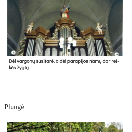
Dėl var­go­nų su­si­ta­rė, o dėl pa­ra­pi­jos na­mų dar rei­
kės žy­gių
Plungė