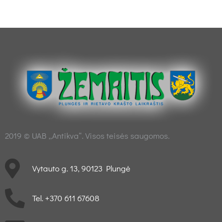
2019 © UAB „Antikva“. Visos teisės saugomos.
Vytauto g. 13, 90123 Plungė
Tel. +370 611 67608