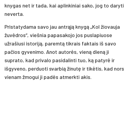
knygas net ir tada, kai aplinkiniai sako, jog to daryti
neverta.
Pristatydama savo jau antrąją knygą „Kol žiovauja
žuvėdros“, viešnia papasakojo jos puslapiuose
užrašiusi istoriją, paremtą tikrais faktais iš savo
pačios gyvenimo. Anot autorės, vieną dieną ji
suprato, kad privalo pasidalinti tuo, ką patyrė ir
išgyveno, perduoti svarbią žinutę ir tikėtis, kad nors
vienam žmogui ji padės atmerkti akis.