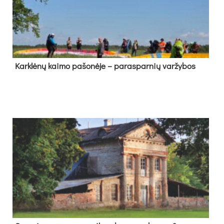
Kark­lė­nų kai­mo pa­šo­nė­je – pa­ras­par­nių var­žy­bos