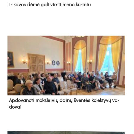
Ir ka­vos dė­mė ga­li virs­ti me­no kū­ri­niu
Ap­do­va­no­ti moks­lei­vių dai­nų šven­tės ko­lek­ty­vų va­
do­vai