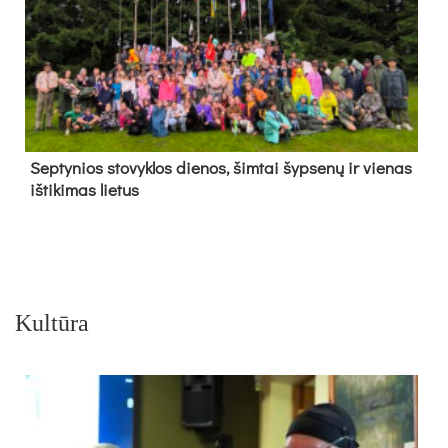
Sep­ty­nios sto­vyk­los die­nos, šim­tai šyp­se­nų ir vie­nas
iš­ti­ki­mas lie­tus
Kultūra