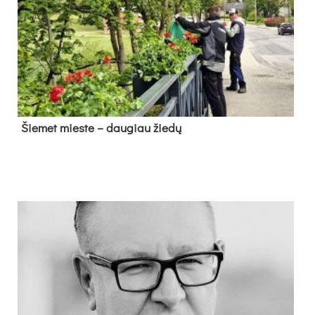
Šie­met mies­te – dau­giau žie­dų