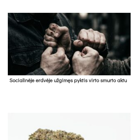
So­cia­li­nė­je erd­vė­je už­gi­męs pyk­tis vir­to smur­to ak­tu