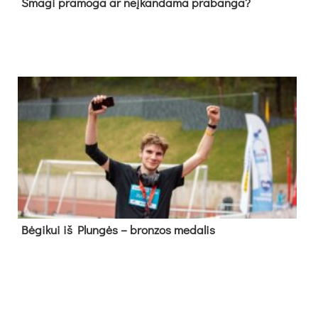
Sma­gi pra­mo­ga ar neį­kan­da­ma pra­ban­ga?
Bė­gi­kui iš Plun­gės – bron­zos me­da­lis