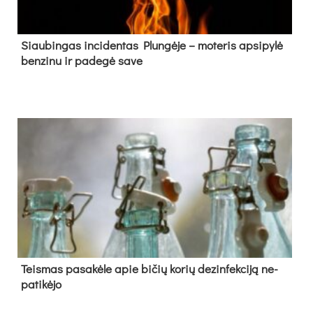
Siau­bin­gas in­ci­den­tas Plun­gė­je – mo­te­ris ap­si­py­lė
ben­zi­nu ir pa­de­gė sa­ve
Teis­mas pa­sa­kė­le apie bi­čių ko­rių de­zin­fek­ci­ją ne­
pa­ti­kė­jo