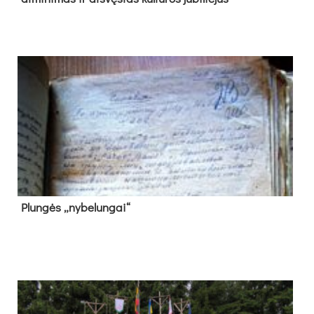
Plun­gės „ny­be­lun­gai“