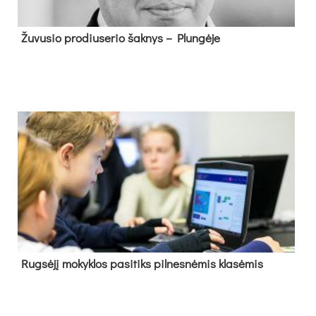
Žu­vu­sio pro­diu­se­rio šak­nys – Plun­gė­je
Rug­sė­jį mo­kyk­los pa­si­tiks pil­nes­nė­mis kla­sė­mis