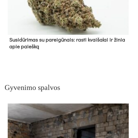
Su­si­dū­ri­mas su pa­rei­gū­nais: ras­ti kvai­ša­lai ir ži­nia
apie paieš­ką
Gyvenimo spalvos