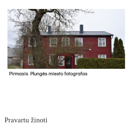
Pir­ma­sis Plun­gės mies­to fo­tog­ra­fas
Pravartu žinoti