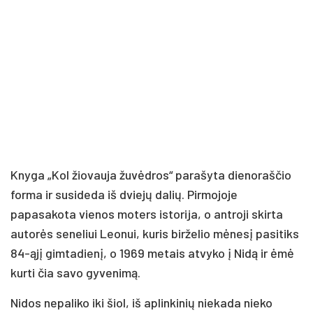
Knyga „Kol žiovauja žuvėdros“ parašyta dienoraščio
forma ir susideda iš dviejų dalių. Pirmojoje
papasakota vienos moters istorija, o antroji skirta
autorės seneliui Leonui, kuris birželio mėnesį pasitiks
84-ąjį gimtadienį, o 1969 metais atvyko į Nidą ir ėmė
kurti čia savo gyvenimą.
Nidos nepaliko iki šiol, iš aplinkinių niekada nieko