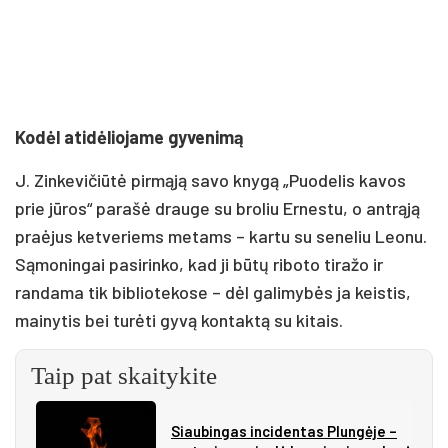
Kodėl atidėliojame gyvenimą
J. Zinkevičiūtė pirmąją savo knygą „Puodelis kavos
prie jūros“ parašė drauge su broliu Ernestu, o antrąją
praėjus ketveriems metams – kartu su seneliu Leonu.
Sąmoningai pasirinko, kad ji būtų riboto tiražo ir
randama tik bibliotekose – dėl galimybės ja keistis,
mainytis bei turėti gyvą kontaktą su kitais.
Taip pat skaitykite
Siau­bin­gas in­ci­den­tas Plun­gė­je –