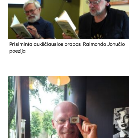
Pri­si­min­ta aukš­čiau­sios pra­bos Rai­mon­do Jo­nu­čio
poe­zi­ja