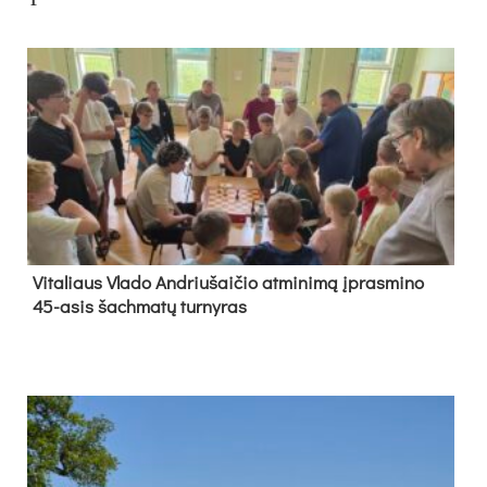
Vi­ta­liaus Vla­do And­riu­šai­čio at­mi­ni­mą įpras­mi­no
45-asis šach­ma­tų tur­ny­ras