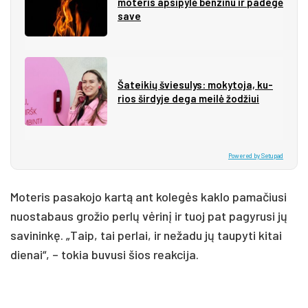
mo­te­ris ap­si­py­lė ben­zi­nu ir pa­de­gė
sa­ve
Ša­tei­kių švie­su­lys: mo­ky­to­ja, ku­
rios šir­dy­je de­ga mei­lė žo­džiui
Powered by Setupad
Moteris pasakojo kartą ant kolegės kaklo pamačiusi
nuostabaus grožio perlų vėrinį ir tuoj pat pagyrusi jų
savininkę. „Taip, tai perlai, ir nežadu jų taupyti kitai
dienai“, – tokia buvusi šios reakcija.