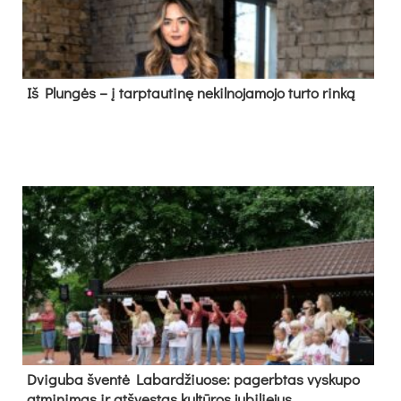
Iš Plungės – į tarptautinę nekilnojamojo turto rinką
Dvi­gu­ba šven­tė La­bar­džiuo­se: pa­gerb­tas vys­ku­po
at­mi­ni­mas ir at­švęs­tas kul­tū­ros ju­bi­lie­jus