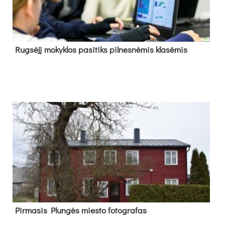
Rug­sė­jį mo­kyk­los pa­si­tiks pil­nes­nė­mis kla­sė­mis
Pir­ma­sis Plun­gės mies­to fo­tog­ra­fas