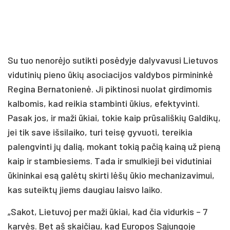
Su tuo nenorėjo sutikti posėdyje dalyvavusi Lietuvos
vidutinių pieno ūkių asociacijos valdybos pirmininkė
Regina Bernatonienė. Ji piktinosi nuolat girdimomis
kalbomis, kad reikia stambinti ūkius, efektyvinti.
Pasak jos, ir maži ūkiai, tokie kaip prūsališkių Galdikų,
jei tik save išsilaiko, turi teisę gyvuoti, tereikia
palengvinti jų dalią, mokant tokią pačią kainą už pieną
kaip ir stambiesiems. Tada ir smulkieji bei vidutiniai
ūkininkai esą galėtų skirti lėšų ūkio mechanizavimui,
kas suteiktų jiems daugiau laisvo laiko.
„Sakot, Lietuvoj per maži ūkiai, kad čia vidurkis – 7
karvės. Bet aš skaičiau, kad Europos Sąjungoje