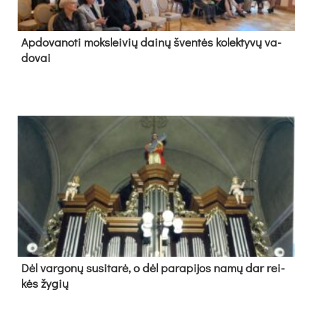
Ap­do­va­no­ti moks­lei­vių dai­nų šven­tės ko­lek­ty­vų va­
do­vai
Dėl var­go­nų su­si­ta­rė, o dėl pa­ra­pi­jos na­mų dar rei­
kės žy­gių