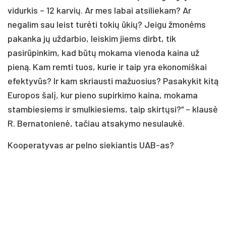
vidurkis – 12 karvių. Ar mes labai atsiliekam? Ar
negalim sau leist turėti tokių ūkių? Jeigu žmonėms
pakanka jų uždarbio, leiskim jiems dirbt, tik
pasirūpinkim, kad būtų mokama vienoda kaina už
pieną. Kam remti tuos, kurie ir taip yra ekonomiškai
efektyvūs? Ir kam skriausti mažuosius? Pasakykit kitą
Europos šalį, kur pieno supirkimo kaina, mokama
stambiesiems ir smulkiesiems, taip skirtųsi?“ – klausė
R. Bernatonienė, tačiau atsakymo nesulaukė.
Kooperatyvas ar pelno siekiantis UAB-as?