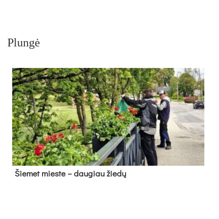
Plungė
Šie­met mies­te – dau­giau žie­dų