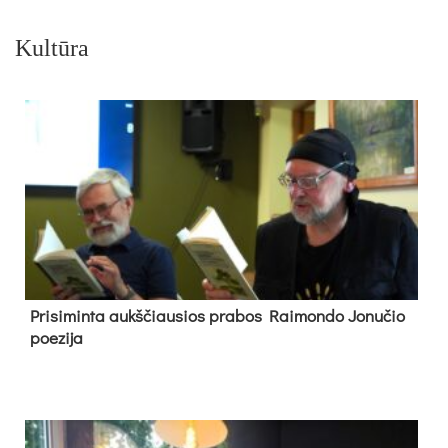
Kultūra
Pri­si­min­ta aukš­čiau­sios pra­bos Rai­mon­do Jo­nu­čio
poe­zi­ja