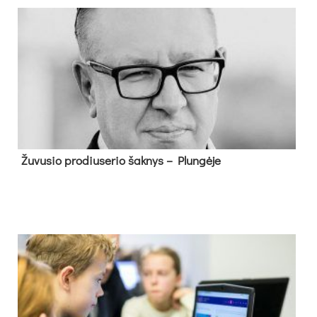
Žu­vu­sio pro­diu­se­rio šak­nys – Plun­gė­je