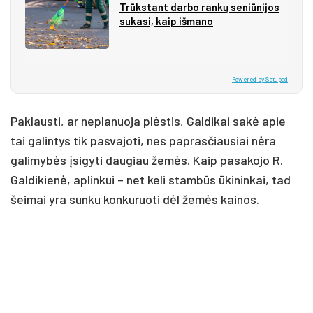
Trūks­tant dar­bo ran­kų se­niū­ni­jos
su­ka­si, kaip iš­ma­no
Powered by Setupad
Paklausti, ar neplanuoja plėstis, Galdikai sakė apie
tai galintys tik pasvajoti, nes paprasčiausiai nėra
galimybės įsigyti daugiau žemės. Kaip pasakojo R.
Galdikienė, aplinkui – net keli stambūs ūkininkai, tad
šeimai yra sunku konkuruoti dėl žemės kainos.