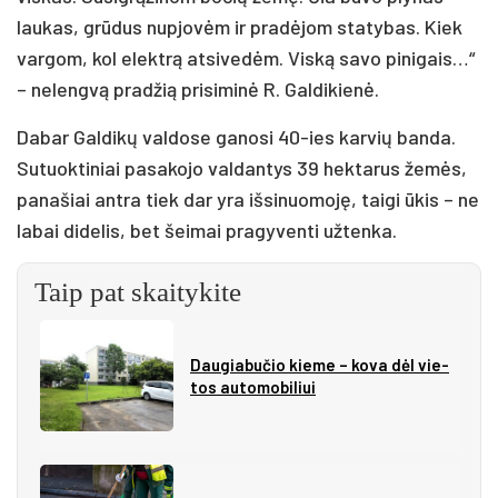
laukas, grūdus nupjovėm ir pradėjom statybas. Kiek
vargom, kol elektrą atsivedėm. Viską savo pinigais…“
– nelengvą pradžią prisiminė R. Galdikienė.
Dabar Galdikų valdose ganosi 40-ies karvių banda.
Sutuoktiniai pasakojo valdantys 39 hektarus žemės,
panašiai antra tiek dar yra išsinuomoję, taigi ūkis – ne
labai didelis, bet šeimai pragyventi užtenka.
Taip pat skaitykite
Dau­gia­bu­čio kie­me – ko­va dėl vie­
tos au­to­mo­bi­liui