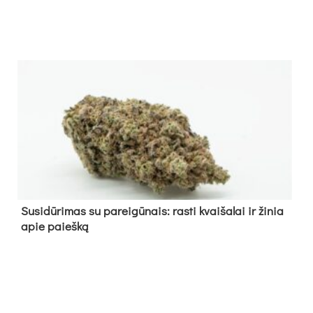
Su­si­dū­ri­mas su pa­rei­gū­nais: ras­ti kvai­ša­lai ir ži­nia
apie paieš­ką