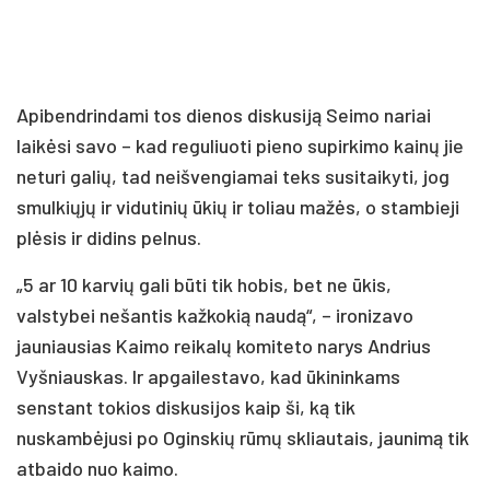
Apibendrindami tos dienos diskusiją Seimo nariai
laikėsi savo – kad reguliuoti pieno supirkimo kainų jie
neturi galių, tad neišvengiamai teks susitaikyti, jog
smulkiųjų ir vidutinių ūkių ir toliau mažės, o stambieji
plėsis ir didins pelnus.
„5 ar 10 karvių gali būti tik hobis, bet ne ūkis,
valstybei nešantis kažkokią naudą“, – ironizavo
jauniausias Kaimo reikalų komiteto narys Andrius
Vyšniauskas. Ir apgailestavo, kad ūkininkams
senstant tokios diskusijos kaip ši, ką tik
nuskambėjusi po Oginskių rūmų skliautais, jaunimą tik
atbaido nuo kaimo.