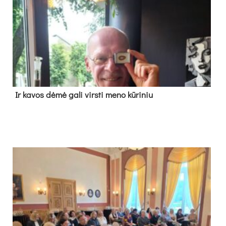
Ir ka­vos dė­mė ga­li virs­ti me­no kū­ri­niu