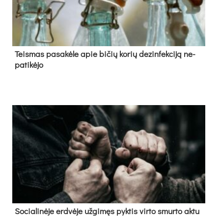
Teis­mas pa­sa­kė­le apie bi­čių ko­rių de­zin­fek­ci­ją ne­
pa­ti­kė­jo
So­cia­li­nė­je erd­vė­je už­gi­męs pyk­tis vir­to smur­to ak­tu