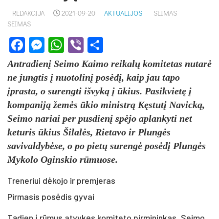
REDAKCIJA
2021-09-20
AKTUALIJOS
SEIMAS
SEIMAS
Facebook
Messenger
WhatsApp
Viber
Share
Antradienį Seimo Kaimo reikalų komitetas nutarė
ne jungtis į nuotolinį posėdį, kaip jau tapo
įprasta, o surengti išvyką į ūkius. Pasikvietę į
kompaniją žemės ūkio ministrą Kęstutį Navicką,
Seimo nariai per pusdienį spėjo aplankyti net
keturis ūkius Šilalės, Rietavo ir Plungės
savivaldybėse, o po pietų surengė posėdį Plungės
Mykolo Oginskio rūmuose.
Treneriui dėkojo ir premjeras
Pirmasis posėdis gyvai
Tądien į rūmus atvykęs komiteto pirmininkas, Seimo