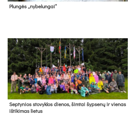
Plun­gės „ny­be­lun­gai“
Sep­ty­nios sto­vyk­los die­nos, šim­tai šyp­se­nų ir vie­nas
iš­ti­ki­mas lie­tus