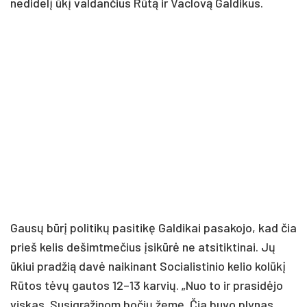
nedidelį ūkį valdančius Rūtą ir Vaclovą Galdikus.
Gausų būrį politikų pasitikę Galdikai pasakojo, kad čia
prieš kelis dešimtmečius įsikūrė ne atsitiktinai. Jų
ūkiui pradžią davė naikinant Socialistinio kelio kolūkį
Rūtos tėvų gautos 12–13 karvių. „Nuo to ir prasidėjo
viskas. Susigrąžinom bočių žemę. Čia buvo plynas