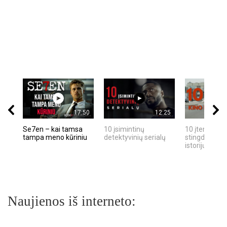
17:50
12:25
Se7en – kai tamsa
10 įsimintinų
10 įtemptų, k
tampa meno kūriniu
detektyvinių serialų
stingdančių k
istorijų
Naujienos iš interneto: