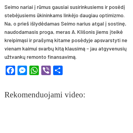
Seimo nariai į rūmus gausiai susirinkusiems ir posėdį
stebėjusiems ūkininkams linkėjo daugiau optimizmo.
Na, o prieš išlydėdamas Seimo narius atgal į sostinę,
naudodamasis proga, meras A. Klišonis jiems įteikė
kreipimąsi ir prašymą kitame posėdyje apsvarstyti ne
vienam kaimui svarbų kitą klausimą – jau atgyvenusių
užtvankų remonto finansavimą.
Facebook
Messenger
WhatsApp
Viber
Share
Rekomenduojami video: