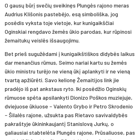
O gausų būrį svečių sveikinęs Plungės rajono meras
Audrius Klišonis pastebėjo, esą simboliška, jog
posėdis vyksta toje vietoje, kur kunigaikščiai
Oginskiai rengdavo žemės ūkio parodas, kur rūpinosi
žemaitukų veislės išsaugojimu.
Bet prieš sugužėdami į kunigaikštiškos didybės laikus
dar menančius rūmus, Seimo nariai kartu su žemės
ūkio ministru turėjo ne vieną ūkį aplankyti ir ne vieną
tvartą apžiūrėti. Savo kelionę Žemaitijos link jie
pradėjo iš pat ankstaus ryto. Iki posėdžio Oginskių
rūmuose spėta apsilankyti Dionizo Poškos muziejuje,
dviejuose ūkiuose – Valento Grybo ir Petro Skrodenio
– Šilalės rajone, užsukta pas Rietavo savivaldybės
pakraštyje ūkininkaujantį Stanislovą Jurkų, o
galiausiai stabtelėta Plungės rajone, Prūsaliuose, pas