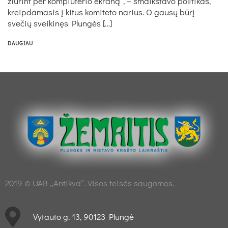
žiūrint per kompiuterio ekraną“, – šmaikštavo politikas,
kreipdamasis į kitus komiteto narius. O gausų būrį
svečių sveikinęs Plungės […]
DAUGIAU
2019 © UAB „Antikva“. Visos teisės saugomos.
Vytauto g. 13, 90123 Plungė