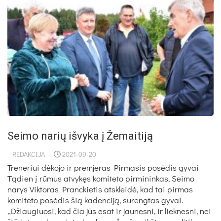
Seimo narių išvyka į Žemaitiją
REDAKCIJA
2021-09-20
Treneriui dėkojo ir premjeras Pirmasis posėdis gyvai
Tądien į rūmus atvykęs komiteto pirmininkas, Seimo
narys Viktoras Pranckietis atskleidė, kad tai pirmas
komiteto posėdis šią kadenciją, surengtas gyvai.
„Džiaugiuosi, kad čia jūs esat ir jaunesni, ir lieknesni, nei