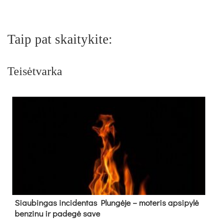
Taip pat skaitykite:
Teisėtvarka
Siau­bin­gas in­ci­den­tas Plun­gė­je – mo­te­ris ap­si­py­lė
ben­zi­nu ir pa­de­gė sa­ve