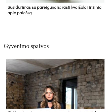
Su­si­dū­ri­mas su pa­rei­gū­nais: ras­ti kvai­ša­lai ir ži­nia
apie paieš­ką
Gyvenimo spalvos