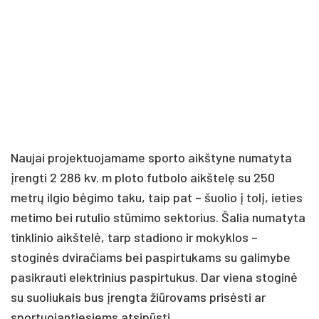
Naujai projektuojamame sporto aikštyne numatyta
įrengti 2 286 kv. m ploto futbolo aikštelę su 250
metrų ilgio bėgimo taku, taip pat – šuolio į tolį, ieties
metimo bei rutulio stūmimo sektorius. Šalia numatyta
tinklinio aikštelė, tarp stadiono ir mokyklos –
stoginės dviračiams bei paspirtukams su galimybe
pasikrauti elektrinius paspirtukus. Dar viena stoginė
su suoliukais bus įrengta žiūrovams prisėsti ar
sportuojantiesiems atsipūsti.