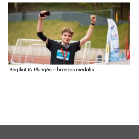
Bė­gi­kui iš Plun­gės – bron­zos me­da­lis