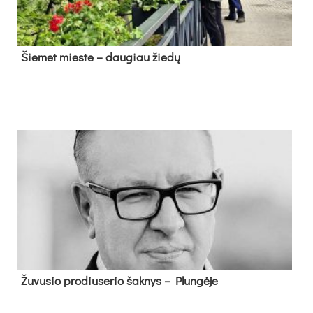
Šie­met mies­te – dau­giau žie­dų
Žu­vu­sio pro­diu­se­rio šak­nys – Plun­gė­je