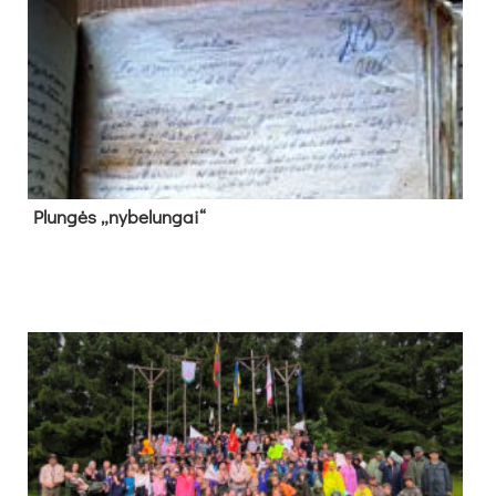
Plun­gės „ny­be­lun­gai“