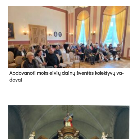
Ap­do­va­no­ti moks­lei­vių dai­nų šven­tės ko­lek­ty­vų va­
do­vai