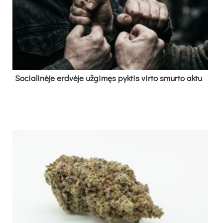
So­cia­li­nė­je erd­vė­je už­gi­męs pyk­tis vir­to smur­to ak­tu