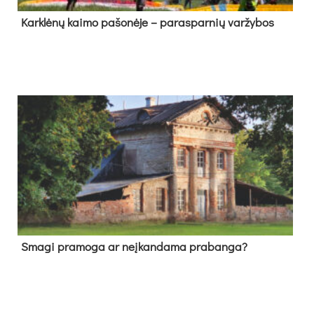
Kark­lė­nų kai­mo pa­šo­nė­je – pa­ras­par­nių var­žy­bos
Sma­gi pra­mo­ga ar neį­kan­da­ma pra­ban­ga?