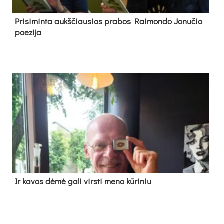
Pri­si­min­ta aukš­čiau­sios pra­bos Rai­mon­do Jo­nu­čio
poe­zi­ja
Ir ka­vos dė­mė ga­li virs­ti me­no kū­ri­niu