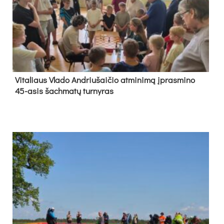
Vi­ta­liaus Vla­do And­riu­šai­čio at­mi­ni­mą įpras­mi­no
45-asis šach­ma­tų tur­ny­ras