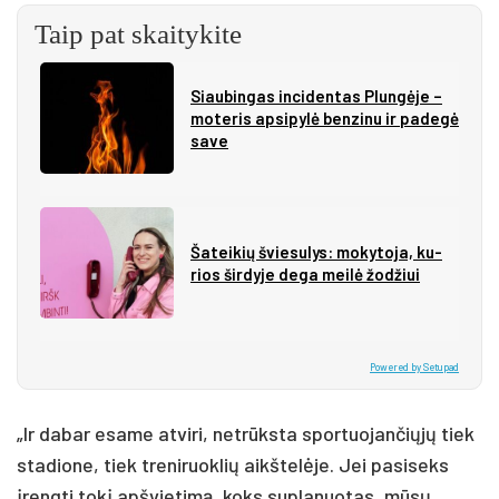
Taip pat skaitykite
Siau­bin­gas in­ci­den­tas Plun­gė­je –
mo­te­ris ap­si­py­lė ben­zi­nu ir pa­de­gė
sa­ve
Ša­tei­kių švie­su­lys: mo­ky­to­ja, ku­
rios šir­dy­je de­ga mei­lė žo­džiui
Powered by Setupad
„Ir dabar esame atviri, netrūksta sportuojančiųjų tiek
stadione, tiek treniruoklių aikštelėje. Jei pasiseks
įrengti tokį apšvietimą, koks suplanuotas, mūsų