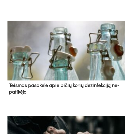
Teis­mas pa­sa­kė­le apie bi­čių ko­rių de­zin­fek­ci­ją ne­
pa­ti­kė­jo