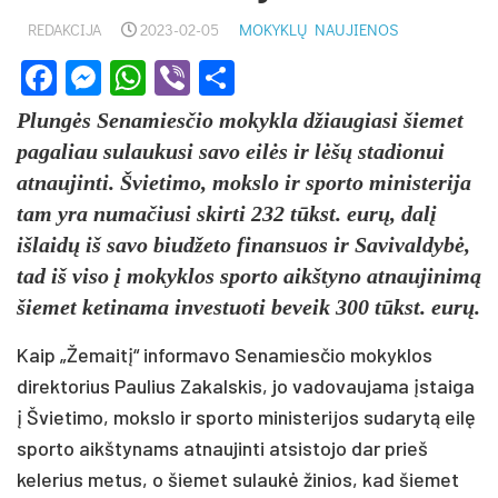
REDAKCIJA
2023-02-05
MOKYKLŲ NAUJIENOS
Facebook
Messenger
WhatsApp
Viber
Share
Plungės Senamiesčio mokykla džiaugiasi šiemet
pagaliau sulaukusi savo eilės ir lėšų stadionui
atnaujinti. Švietimo, mokslo ir sporto ministerija
tam yra numačiusi skirti 232 tūkst. eurų, dalį
išlaidų iš savo biudžeto finansuos ir Savivaldybė,
tad iš viso į mokyklos sporto aikštyno atnaujinimą
šiemet ketinama investuoti beveik 300 tūkst. eurų.
Kaip „Žemaitį“ informavo Senamiesčio mokyklos
direktorius Paulius Zakalskis, jo vadovaujama įstaiga
į Švietimo, mokslo ir sporto ministerijos sudarytą eilę
sporto aikštynams atnaujinti atsistojo dar prieš
kelerius metus, o šiemet sulaukė žinios, kad šiemet