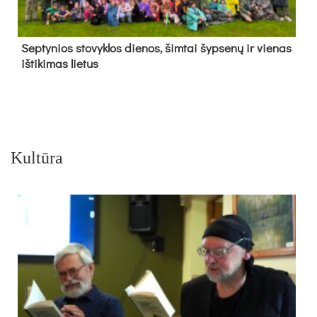
Sep­ty­nios sto­vyk­los die­nos, šim­tai šyp­se­nų ir vie­nas
iš­ti­ki­mas lie­tus
Kultūra