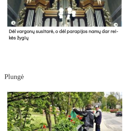
Dėl var­go­nų su­si­ta­rė, o dėl pa­ra­pi­jos na­mų dar rei­
kės žy­gių
Plungė