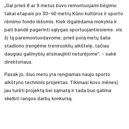
„Gal prieš 8 ar 9 metus buvo remontuojami bėgimo
takai etapais po 30–40 metrų Kūno kultūros ir sporto
rėmimo fondo lėšomis. Kiek išgalėdama mokykla ir
pati bandė pagerinti sąlygas sportuojantiesiems: vis
šį tą paremontuodavome, prieš porą metų šalia
stadiono įrengėme treniruoklių aikštelę, tačiau
daugiau galimybių atsinaujinti neturėjome“, – sakė
direktoriaus.
Pasak jo, šiuo metu yra rengiamas naujo sporto
aikštyno techninis projektas. Tikimasi kovo mėnesį
jau turėti projektą bei sąmatą ir tada bus galima
skelbti rangos darbų konkursą.