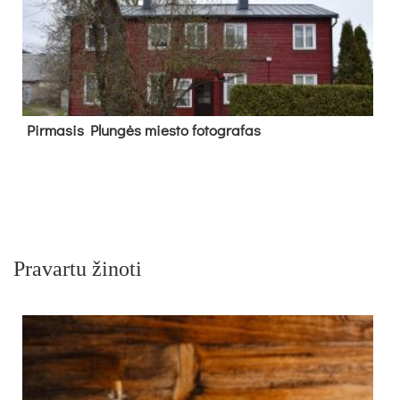
Pir­ma­sis Plun­gės mies­to fo­tog­ra­fas
Pravartu žinoti