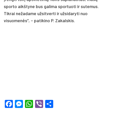
sporto aikštyne bus galima sportuoti ir sutemus.
Tikrai nežadame užsitverti ir užsidaryti nuo
visuomenės“, – patikino P. Zakalskis.
Facebook
Messenger
WhatsApp
Viber
Share