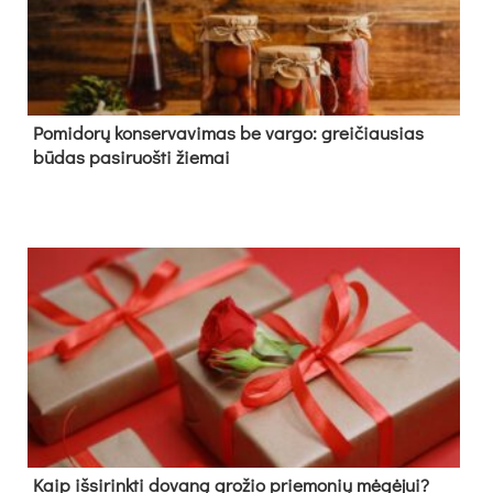
Pomidorų konservavimas be vargo: greičiausias
būdas pasiruošti žiemai
Kaip išsirinkti dovaną grožio priemonių mėgėjui?