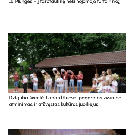
Iš Plungės – į tarptautinę nekilnojamojo turto rinką
Dvi­gu­ba šven­tė La­bar­džiuo­se: pa­gerb­tas vys­ku­po
at­mi­ni­mas ir at­švęs­tas kul­tū­ros ju­bi­lie­jus