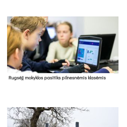
Rug­sė­jį mo­kyk­los pa­si­tiks pil­nes­nė­mis kla­sė­mis