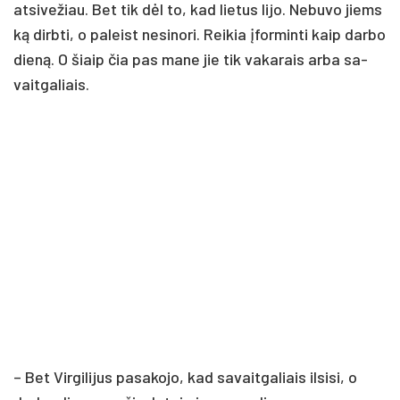
at­si­ve­žiau. Bet tik dėl to, kad lie­tus li­jo. Ne­bu­vo jiems
ką dirb­ti, o pa­leist ne­si­no­ri. Rei­kia įfor­min­ti kaip dar­bo
die­ną. O šiaip čia pas ma­ne jie tik va­ka­rais ar­ba sa­
vait­ga­liais.
– Bet Vir­gi­li­jus pa­sa­ko­jo, kad sa­vait­ga­liais il­si­si, o