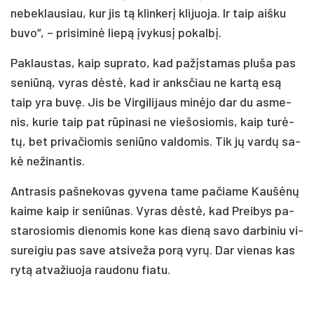
ne­bek­lau­siau, kur jis tą klin­ke­rį kli­juo­ja. Ir taip aiš­ku
bu­vo“, – pri­si­mi­nė lie­pą įvy­ku­sį po­kal­bį.
Pak­laus­tas, kaip su­pra­to, kad pa­žįs­ta­mas plu­ša pas
se­niū­ną, vy­ras dės­tė, kad ir anks­čiau ne kar­tą esą
taip yra bu­vę. Jis be Vir­gi­li­jaus mi­nė­jo dar du as­me­
nis, ku­rie taip pat rū­pi­na­si ne vie­šo­sio­mis, kaip tu­rė­
tų, bet pri­va­čio­mis se­niū­no val­do­mis. Tik jų var­dų sa­
kė ne­ži­nan­tis.
Ant­ra­sis pa­šne­ko­vas gy­ve­na ta­me pa­čia­me Kau­šė­nų
kai­me kaip ir se­niū­nas. Vy­ras dės­tė, kad Prei­bys pa­
sta­ro­sio­mis die­no­mis ko­ne kas die­ną sa­vo dar­bi­niu vi­
su­rei­giu pas sa­ve at­si­ve­ža po­rą vy­rų. Dar vie­nas kas
ry­tą at­va­žiuo­ja rau­do­nu fia­tu.