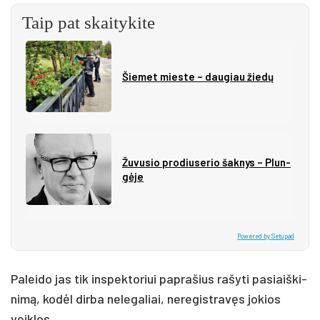
Taip pat skaitykite
Šie­met mies­te – dau­giau žie­dų
Žu­vu­sio pro­diu­se­rio šak­nys – Plun­
gė­je
Powered by Setupad
Pa­lei­do jas tik ins­pek­to­riui pa­pra­šius ra­šy­ti pa­siaiš­ki­
ni­mą, ko­dėl dir­ba ne­le­ga­liai, ne­re­gist­ra­vęs jo­kios
veik­los.