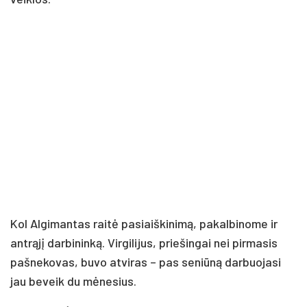
Kol Al­gi­man­tas rai­tė pa­siaiš­ki­ni­mą, pa­kal­bi­no­me ir
ant­rą­jį dar­bi­nin­ką. Vir­gi­li­jus, prie­šin­gai nei pir­ma­sis
pa­šne­ko­vas, bu­vo at­vi­ras – pas se­niū­ną dar­buo­ja­si
jau be­veik du mė­ne­sius.