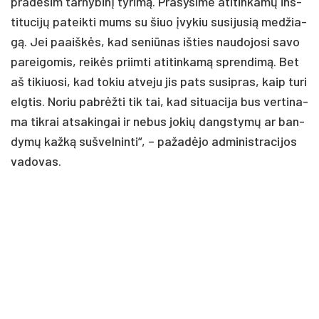
pra­dė­sim tar­ny­bi­nį ty­ri­mą. Pra­šy­si­me ati­tin­ka­mų ins­
ti­tu­ci­jų pa­teik­ti mums su šiuo įvy­kiu su­si­ju­sią me­džia­
gą. Jei paaiš­kės, kad se­niū­nas iš­ties nau­do­jo­si sa­vo
pa­rei­go­mis, rei­kės priim­ti ati­tin­ka­mą spren­di­mą. Bet
aš ti­kiuo­si, kad to­kiu at­ve­ju jis pa­ts su­si­pras, kaip tu­ri
elg­tis. No­riu pa­brėž­ti tik tai, kad si­tua­ci­ja bus ver­ti­na­
ma tik­rai at­sa­kin­gai ir ne­bus jo­kių dangs­ty­mų ar ban­
dy­mų kaž­ką su­švel­nin­ti“, – pa­ža­dė­jo ad­mi­nist­ra­ci­jos
va­do­vas.