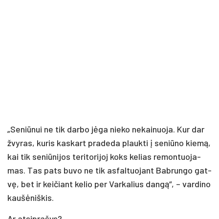
„Se­niū­nui ne tik dar­bo jė­ga nie­ko ne­kai­nuo­ja. Kur dar
žvy­ras, ku­ris kas­kart pra­de­da plauk­ti į se­niū­no kie­mą,
kai tik se­niū­ni­jos te­ri­to­ri­joj koks ke­lias re­mon­tuo­ja­
mas. Tas pa­ts bu­vo ne tik as­fal­tuo­jant Bab­run­go gat­
vę, bet ir kei­čiant ke­lio per Var­ka­lius dan­gą“, – var­di­no
kau­šė­niš­kis.
Ar at­si­pra­šys?