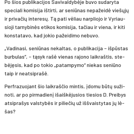
Po šios pub­li­ka­ci­jos Sa­vi­val­dy­bė­je bu­vo su­da­ry­ta
spe­cia­li ko­mi­si­ja iš­tir­ti, ar se­niū­nas ne­pa­žei­dė vie­šų­jų
ir pri­va­čių in­te­re­sų. Tą pa­ti vė­liau narp­lio­jo ir Vy­riau­
sio­ji tar­ny­bi­nės eti­kos ko­mi­si­ja, ta­čiau ir vie­na, ir ki­ti
kons­ta­ta­vo, kad jo­kio pa­žei­di­mo ne­bu­vo.
„Va­di­na­si, se­niū­nas ne­kal­tas, o pub­li­ka­ci­ja – iš­pūs­tas
bur­bu­las“, – tą­syk ra­šė vie­nas ra­jo­no laik­raš­tis, ste­
bė­ję­sis, kad po to­kio „pa­tam­py­mo“ nie­kas se­niū­no
taip ir neat­sip­ra­šė.
Perf­ra­zuo­jant šio laik­raš­čio min­tis, įdo­mu bū­tų su­ži­
no­ti, ar po pir­ma­die­nį išaiš­kė­ju­sios tie­sios D. Prei­bys
at­si­pra­šys vals­ty­bės ir pi­lie­čių už iš­švais­ty­tas jų lė­
šas?