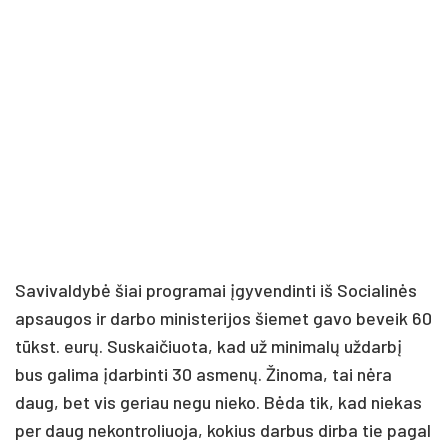
Sa­vi­val­dy­bė šiai pro­gra­mai įgy­ven­din­ti iš So­cia­li­nės
ap­sau­gos ir dar­bo mi­nis­te­ri­jos šie­met ga­vo be­veik 60
tūkst. eu­rų. Sus­kai­čiuo­ta, kad už mi­ni­ma­lų už­dar­bį
bus ga­li­ma įdar­bin­ti 30 as­me­nų. Ži­no­ma, tai nė­ra
daug, bet vis ge­riau ne­gu nie­ko. Bė­da tik, kad nie­kas
per daug ne­kont­ro­liuo­ja, ko­kius dar­bus dir­ba tie pa­gal