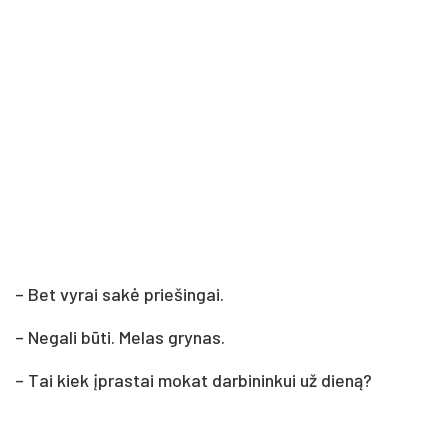
– Bet vy­rai sa­kė prie­šin­gai.
– Ne­ga­li bū­ti. Me­las gry­nas.
– Tai kiek įpras­tai mo­kat dar­bi­nin­kui už die­ną?