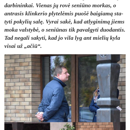
dar­bi­nin­kai. Vie­nas jų ro­vė se­niū­no mor­kas, o
ant­ra­sis klin­ke­rio ply­te­lė­mis puo­šė bai­gia­mą sta­
ty­ti po­ky­lių sa­lę. Vy­rai sa­kė, kad at­ly­gi­ni­mą jiems
mo­ka vals­ty­bė, o se­niū­nas tik pa­val­gy­ti duo­dan­tis.
Tad ne­ga­li sa­ky­ti, kad jo vi­la lyg ant mie­lių ky­la
vi­sai už „ačiū“.