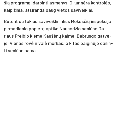
šią pro­gra­mą įdar­bin­ti as­me­nys. O kur nė­ra kont­ro­lės,
kaip ži­nia, at­si­ran­da daug vie­tos sa­vi­veik­lai.
Bū­tent du to­kius sa­vi­veik­li­nin­kus Mo­kes­čių ins­pek­ci­ja
pir­ma­die­nio po­pie­tę ap­ti­ko Nau­so­džio se­niū­no Da­
riaus Prei­bio kie­me Kau­šė­nų kai­me, Bab­run­go gat­vė­
je. Vie­nas ro­vė ir va­lė mor­kas, o ki­tas bai­gi­nė­jo dai­lin­
ti se­niū­no na­mą.