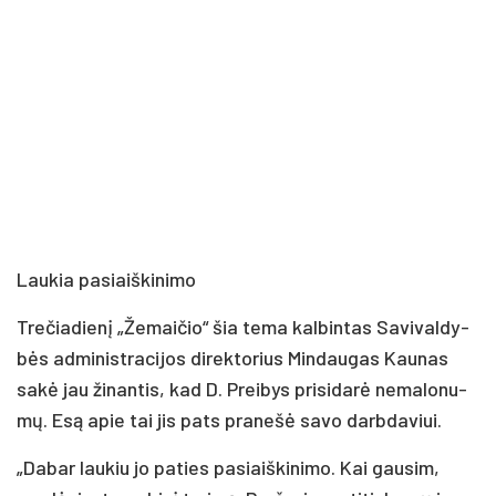
Lau­kia pa­siaiš­ki­ni­mo
Tre­čia­die­nį „Že­mai­čio“ šia te­ma kal­bin­tas Sa­vi­val­dy­
bės ad­mi­nist­ra­ci­jos di­rek­to­rius Min­dau­gas Kau­nas
sa­kė jau ži­nan­tis, kad D. Prei­bys pri­si­da­rė ne­ma­lo­nu­
mų. Esą apie tai jis pa­ts pra­ne­šė sa­vo darb­da­viui.
„Da­bar lau­kiu jo pa­ties pa­siaiš­ki­ni­mo. Kai gau­sim,