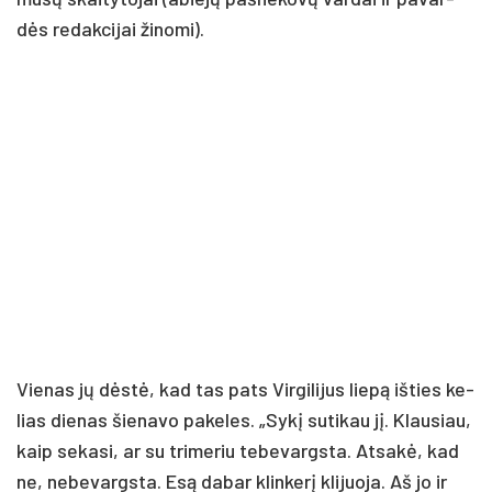
dės re­dak­ci­jai ži­no­mi).
Vie­nas jų dės­tė, kad tas pa­ts Vir­gi­li­jus lie­pą iš­ties ke­
lias die­nas šie­na­vo pa­ke­les. „Sy­kį su­ti­kau jį. Klau­siau,
kaip se­ka­si, ar su tri­me­riu te­be­vargs­ta. At­sa­kė, kad
ne, ne­be­vargs­ta. Esą da­bar klin­ke­rį kli­juo­ja. Aš jo ir