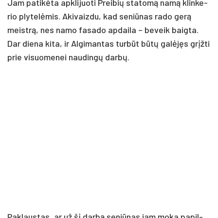
Jam pa­ti­kė­ta ap­kli­juo­ti Prei­bių sta­to­mą na­mą klin­ke­
rio ply­te­lė­mis. Aki­vaiz­du, kad se­niū­nas ra­do ge­rą
meist­rą, nes na­mo fa­sa­do ap­dai­la – be­veik baig­ta.
Dar die­na ki­ta, ir Al­gi­man­tas tur­būt bū­tų ga­lė­jęs grįž­ti
prie vi­suo­me­nei nau­din­gų dar­bų.
Pak­laus­tas, ar už šį dar­bą se­niū­nas jam mo­ka pa­pil­