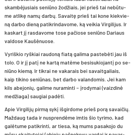
skam­bė­ju­siais se­niū­no žo­džiais, jei prieš tai ne­bū­tu­
me at­li­kę na­mų dar­bų. Sa­vai­tę prieš tai ko­ne kiek­vie­
ną dar­bo die­ną pa­tik­rin­da­vo­me, ką vei­kia Vir­gi­li­jus. Ir
kas­kart jį ras­da­vo­me to­se pa­čio­se se­niū­no Da­riaus
val­do­se Kau­šė­nuo­se.
Vy­riš­kio ryš­kiai rau­do­ną fia­tą ga­li­ma pa­ste­bė­ti jau iš
to­lo. O ir jį pa­tį ne kar­tą ma­tė­me be­si­su­kio­jan­tį po se­
niū­no kie­mą. Ir tik­rai ne va­ka­rais bei sa­vait­ga­liais,
kaip ti­ki­no se­niū­nas, bet dar­bo va­lan­do­mis. Jei kam
kils abe­jo­nių, ga­li­me nu­ra­min­ti – įro­dy­mai (vaiz­di­nė
me­džia­ga) sau­giai pa­dė­ti.
Apie Vir­gi­li­jų pir­mą sy­kį iš­gir­do­me prieš po­rą sa­vai­čių.
Maž­daug ta­da ir nu­spren­dė­me im­tis šio ty­ri­mo, kad
ga­lė­tu­me pa­tik­rin­ti, ar tie­sa, ką mums pa­sa­ko­jo du
mū­sų skai­ty­to­jai (abie­jų pa­šne­ko­vų var­dai ir pa­var­