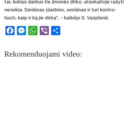
tai, ko­kius dar­bus tie žmo­nės dir­bo, ata­skai­to­je ra­šy­ti
ne­rei­kia. Se­niū­nas įdar­bi­no, se­niū­nas ir tu­ri kont­ro­
liuo­ti, kaip ir ką jie dir­ba“, – kal­bė­jo G. Va­sy­lie­nė.
Facebook
Messenger
WhatsApp
Viber
Share
Rekomenduojami video: