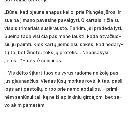
„Bū­na, kad pjau­na ana­pus ke­lio, prie Plun­gės jū­ros, ir
suei­na į ma­no pa­vė­si­nę pa­val­gy­ti. O kar­tais ir čia su
vi­sais tri­me­riais su­si­kraus­to. Tar­kim, jei pra­de­da ly­ti.
Suei­na ta­da vi­si čia pas ma­ne lauk­ti, ka­da at­va­žiuo­
siu jų paim­ti. Kiek kar­tų jiems esu sa­kęs, kad ne­da­ry­
tų to, bet ži­no­te, toks jų pro­te­lis… Ne­pa­sa­ky­si
jiems…“ – dės­tė se­niū­nas.
– Vis dėl­to šį­kart tuos du vy­rus ra­do­me ne žo­lę pas
jus pjau­nan­čius. Vie­nas jū­sų mor­kas ro­vė, ki­tas, pa­si­l
i­pęs ant pa­sto­lių, dir­bo prie na­mo ap­dai­los, – pri­mi­
nėm se­niū­nui tai, ką ne iš ap­lin­ki­nių gir­dė­jom, bet sa­
vo akim pa­ma­tėm.