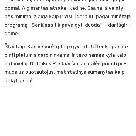
do­mai, Al­gi­man­tas at­sa­kė, kad ne. Gau­na iš vals­ty­
bės mi­ni­ma­lią al­gą kaip ir vi­si, įdar­bin­ti pa­gal mi­nė­tą­ją
pro­gra­mą. „Se­niū­nas tik pa­val­gy­ti duo­da“, – dar iš­gir­
do­me.
Štai taip. Kas ne­no­rė­tų taip gy­ven­ti. Už­ten­ka pa­si­rū­
pin­ti pie­tu­mis dar­bi­nin­kams, ir ta­vo na­mas ky­la kaip
ant mie­lių. Net­ru­kus Prei­biai čia jau ga­lės priim­ti pir­
muo­sius puo­tau­to­jus, mat sta­ti­nys su­ma­ny­tas kaip
po­ky­lių sa­lė.