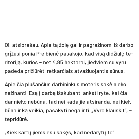
Oi, at­si­pra­šau. Apie tą žo­lę gal ir pa­gra­ži­nom. Iš dar­bo
grį­žu­si po­nia Prei­bie­nė pa­sa­ko­jo, kad vi­są di­džiu­lę te­
ri­to­ri­ją, ku­rios – net 4,85 hek­ta­rai, jied­viem su vy­ru
pa­de­da pri­žiū­rė­ti ret­kar­čiais at­va­žiuo­jan­tis sū­nus.
Apie čia plu­šan­čius dar­bi­nin­kus mo­te­ris sa­kė nie­ko
ne­ži­nan­ti. Esą į dar­bą iš­sku­ban­ti anks­ti ry­te, kai čia
dar nie­ko ne­bū­na, tad nei ka­da jie at­si­ran­da, nei kiek
bū­na ir ką vei­kia, pa­sa­ky­ti ne­ga­lin­ti. „Vy­ro klaus­kit“, –
tep­ri­dū­rė.
„Kiek kar­tų jiems esu sa­kęs, kad ne­da­ry­tų to“