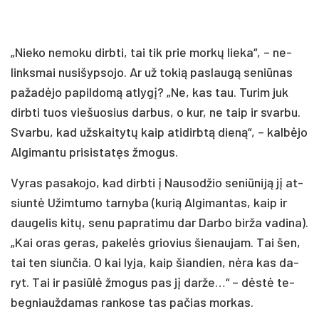
„Nie­ko ne­mo­ku dirb­ti, tai tik prie mor­kų lie­ka“, – ne­
links­mai nu­si­šyp­so­jo. Ar už to­kią pa­slau­gą se­niū­nas
pa­ža­dė­jo pa­pil­do­mą at­ly­gį? „Ne, kas tau. Tu­rim juk
dirb­ti tuos vie­šuo­sius dar­bus, o kur, ne taip ir svar­bu.
Svar­bu, kad už­skai­ty­tų kaip ati­dirb­tą die­ną“, – kal­bė­jo
Al­gi­man­tu pri­si­sta­tęs žmo­gus.
Vy­ras pa­sa­ko­jo, kad dirb­ti į Nau­so­džio se­niū­ni­ją jį at­
siun­tė Užim­tu­mo tar­ny­ba (ku­rią Al­gi­man­tas, kaip ir
dau­ge­lis ki­tų, se­nu pa­pra­ti­mu dar Dar­bo bir­ža va­di­na).
„Kai oras ge­ras, pa­ke­lės grio­vius šie­nau­jam. Tai šen,
tai ten siun­čia. O kai ly­ja, kaip šian­dien, nė­ra kas da­
ryt. Tai ir pa­siū­lė žmo­gus pas jį dar­že…“ – dės­tė te­
beg­niauž­da­mas ran­ko­se tas pa­čias mor­kas.