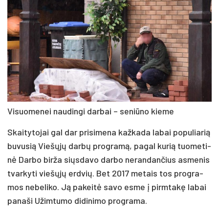
Vi­suo­me­nei nau­din­gi dar­bai – se­niū­no kie­me
Skai­ty­to­jai gal dar pri­si­me­na kaž­ka­da la­bai po­pu­lia­rią
bu­vu­sią Vie­šų­jų dar­bų pro­gra­mą, pa­gal ku­rią tuo­me­ti­
nė Dar­bo bir­ža siųs­da­vo dar­bo ne­ran­dan­čius as­me­nis
tvar­ky­ti vie­šų­jų erd­vių. Bet 2017 me­tais tos pro­gra­
mos ne­be­li­ko. Ją pa­kei­tė sa­vo es­me į pirm­ta­kę la­bai
pa­na­ši Užim­tu­mo di­di­ni­mo pro­gra­ma.