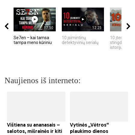
17:50
12:25
Se7en – kai tamsa
10 įsimintinų
10 įtemptų, k
tampa meno kūriniu
detektyvinių serialų
stingdančių k
istorijų
Naujienos iš interneto: