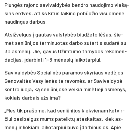
Plun­gės ra­jo­no sa­vi­val­dy­bės bend­ro nau­do­ji­mo vie­šą­
sias erd­ves, at­liks ki­tus lai­ki­no po­bū­džio vi­suo­me­nei
nau­din­gus dar­bus.
At­siž­vel­gus į gau­tas vals­ty­bės biu­dže­to lė­šas, šie­
met se­niū­ni­jos ter­mi­nuo­tas dar­bo su­tar­tis su­da­rė su
30 as­me­nų. Jie, ga­vus Užim­tu­mo tar­ny­bos re­ko­men­
da­ci­jas, įdar­bin­ti 1–6 mė­ne­sių lai­ko­tar­piui.
Sa­vi­val­dy­bės So­cia­li­nės pa­ra­mos sky­riaus ve­dė­jos
Ge­no­vai­tės Va­sy­lie­nės tei­ra­vo­mės, ar Sa­vi­val­dy­bė
kont­ro­liuo­ja, ką se­niū­ni­jo­se vei­kia mi­nė­tie­ji as­me­nys,
ko­kiais dar­bais už­sii­ma?
„Mes tik pra­šo­me, kad se­niū­ni­jos kiek­vie­nam ket­vir­
čiui pa­si­bai­gus mums pa­teik­tų ata­skai­tas, kiek as­
me­nų ir ko­kiam lai­ko­tar­piui bu­vo įdar­bi­nu­sios. Apie