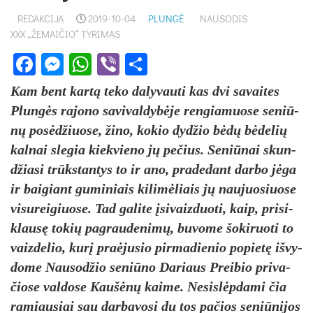
REDAKCIJA
2019-10-04
PLUNGĖ
NAUSODIS
XXX „ŽEMAIČIO“ TYRIMAS
Facebook
Messenger
WhatsApp
Viber
Share
Kam bent kar­tą te­ko da­ly­vau­ti kas dvi sa­vai­tes
Plun­gės ra­jo­no sa­vi­val­dy­bė­je ren­gia­muo­se se­niū­
nų po­sė­džiuo­se, ži­no, ko­kio dy­džio bė­dų bė­de­lių
kal­nai sle­gia kiek­vie­no jų pe­čius. Se­niū­nai skun­
džia­si trūks­tan­tys to ir ano, pra­de­dant dar­bo jė­ga
ir bai­giant gu­mi­niais ki­li­mė­liais jų nau­juo­siuo­se
vi­su­rei­giuo­se. Tad ga­li­te įsi­vaiz­duo­ti, kaip, pri­si­
klau­sę to­kių pa­grau­de­ni­mų, bu­vo­me šo­ki­ruo­ti to
vaiz­de­lio, ku­rį praė­ju­sio pir­ma­die­nio po­pie­tę iš­vy­
do­me Nau­so­džio se­niū­no Da­riaus Prei­bio pri­va­
čio­se val­do­se Kau­šė­nų kai­me. Ne­sis­lėp­da­mi čia
ra­miau­siai sau dar­ba­vo­si du tos pa­čios se­niū­ni­jos