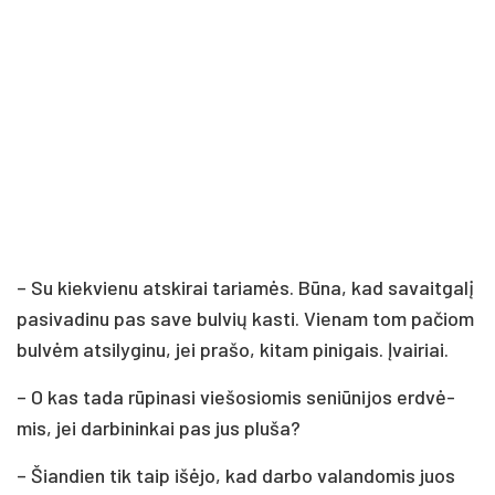
– Su kiek­vie­nu at­ski­rai ta­ria­mės. Bū­na, kad sa­vait­ga­lį
pa­si­va­di­nu pas sa­ve bul­vių kas­ti. Vie­nam tom pa­čiom
bul­vėm at­si­ly­gi­nu, jei pra­šo, ki­tam pi­ni­gais. Įvai­riai.
– O kas ta­da rū­pi­na­si vie­šo­sio­mis se­niū­ni­jos erd­vė­
mis, jei dar­bi­nin­kai pas jus plu­ša?
– Šian­dien tik taip išė­jo, kad dar­bo va­lan­do­mis juos