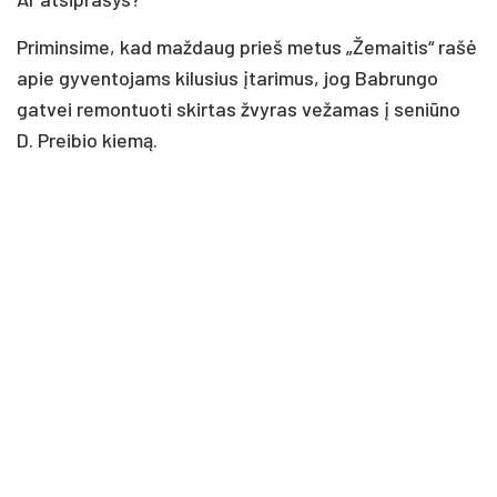
Pri­min­si­me, kad maž­daug prieš me­tus „Že­mai­tis“ ra­šė
apie gy­ven­to­jams ki­lu­sius įta­ri­mus, jog Bab­run­go
gat­vei re­mon­tuo­ti skir­tas žvy­ras ve­ža­mas į se­niū­no
D. Prei­bio kie­mą.