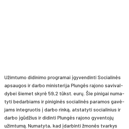
Užim­tu­mo di­di­ni­mo pro­gra­mai įgy­ven­din­ti So­cia­li­nės
ap­sau­gos ir dar­bo mi­nis­te­ri­ja Plun­gės ra­jo­no sa­vi­val­
dy­bei šie­met sky­rė 59,2 tūkst. eu­rų. Šie pi­ni­gai nu­ma­
ty­ti be­dar­biams ir pi­ni­gi­nės so­cia­li­nės pa­ra­mos ga­vė­
jams in­teg­ruo­tis į dar­bo rin­ką, at­sta­ty­ti so­cia­li­nius ir
dar­bo įgū­džius ir di­din­ti Plun­gės ra­jo­no gy­ven­to­jų
užim­tu­mą. Nu­ma­ty­ta, kad įdar­bin­ti žmo­nės tvar­kys