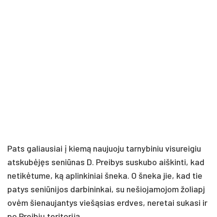
Pats ga­liau­siai į kie­mą nau­juo­ju tar­ny­bi­niu vi­su­rei­giu
at­sku­bė­jęs se­niū­nas D. Prei­bys su­sku­bo aiš­kin­ti, kad
ne­ti­kė­tu­me, ką ap­lin­ki­niai šne­ka. O šne­ka jie, kad tie
pa­tys se­niū­ni­jos dar­bi­nin­kai, su ne­šio­ja­mo­jom žo­liap­j
o­vėm šie­nau­jan­tys vie­šą­sias erd­ves, ne­re­tai su­ka­si ir
po Prei­bių te­ri­to­ri­ją.