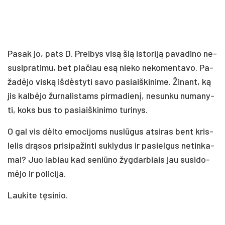
Pa­sak jo, pa­ts D. Prei­bys vi­są šią is­to­ri­ją pa­va­di­no ne­
su­sip­ra­ti­mu, bet pla­čiau esą nie­ko ne­ko­men­ta­vo. Pa­
ža­dė­jo vis­ką iš­dės­ty­ti sa­vo pa­siaiš­ki­ni­me. Ži­nant, ką
jis kal­bė­jo žur­na­lis­tams pir­ma­die­nį, ne­sun­ku nu­ma­ny­
ti, koks bus to pa­siaiš­ki­ni­mo tu­ri­nys.
O gal vis dėl­to emo­ci­joms nu­slū­gus at­si­ras bent kris­
le­lis drą­sos pri­si­pa­žin­ti su­kly­dus ir pa­siel­gus ne­tin­ka­
mai? Juo la­biau kad se­niū­no žyg­dar­biais jau su­si­do­
mė­jo ir po­li­ci­ja.
Lau­ki­te tę­si­nio.