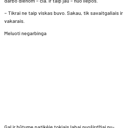
dar­bo die­nom – čia. Ir taip jau – nuo lie­pos.
– Tik­rai ne taip vis­kas bu­vo. Sa­kau, tik sa­vait­ga­liais ir
va­ka­rais.
Me­luo­ti ne­gar­bin­ga
Gal ir bū­tu­me pa­ti­kė­ję to­kiais la­bai nuo­šir­džiai nu­