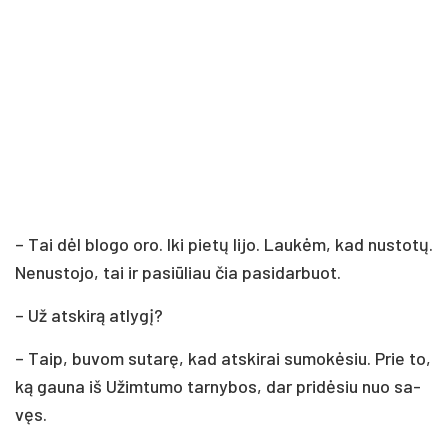
– Tai dėl blo­go oro. Iki pie­tų li­jo. Lau­kėm, kad nu­sto­tų.
Ne­nus­to­jo, tai ir pa­siū­liau čia pa­si­dar­buot.
– Už at­ski­rą at­ly­gį?
– Taip, bu­vom su­ta­rę, kad at­ski­rai su­mo­kė­siu. Prie to,
ką gau­na iš Užim­tu­mo tar­ny­bos, dar pri­dė­siu nuo sa­
vęs.