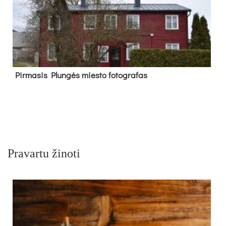
Pir­ma­sis Plun­gės mies­to fo­tog­ra­fas
Pravartu žinoti