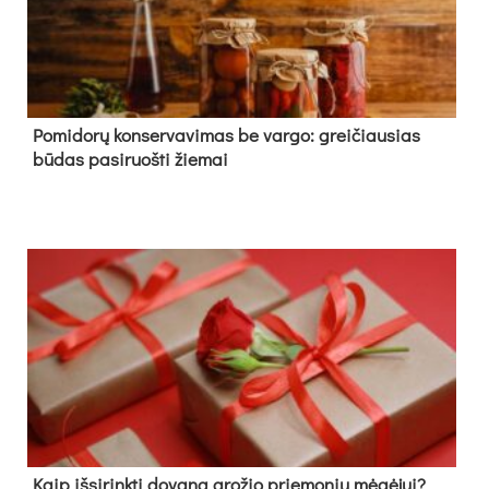
Pomidorų konservavimas be vargo: greičiausias
būdas pasiruošti žiemai
Kaip išsirinkti dovaną grožio priemonių mėgėjui?