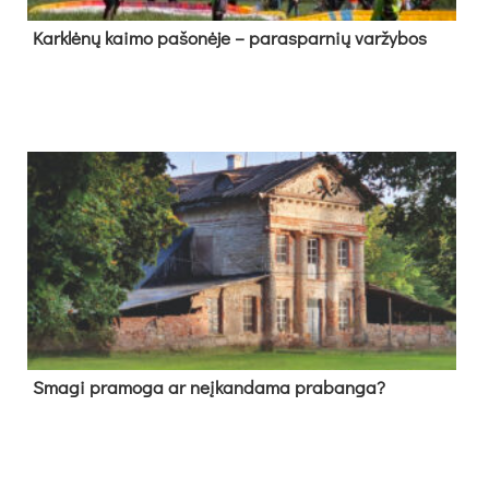
Kark­lė­nų kai­mo pa­šo­nė­je – pa­ras­par­nių var­žy­bos
Sma­gi pra­mo­ga ar neį­kan­da­ma pra­ban­ga?