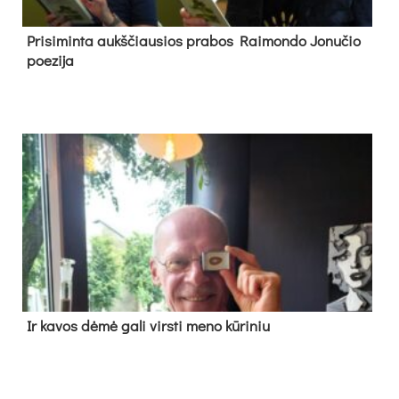
Pri­si­min­ta aukš­čiau­sios pra­bos Rai­mon­do Jo­nu­čio
poe­zi­ja
Ir ka­vos dė­mė ga­li virs­ti me­no kū­ri­niu