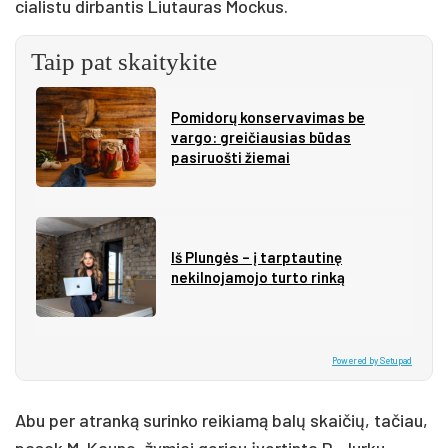
cia­lis­tu dir­ban­tis Liu­tau­ras Moc­kus.
Taip pat skaitykite
Pomidorų konservavimas be
vargo: greičiausias būdas
pasiruošti žiemai
Iš Plungės – į tarptautinę
nekilnojamojo turto rinką
Powered by Setupad
Abu per at­ranką su­rin­ko rei­kiamą balų skai­čių, ta­čiau,
pa­sak M. Kau­no, žy­miai ge­riau įver­tin­ta D. Jur­ku­