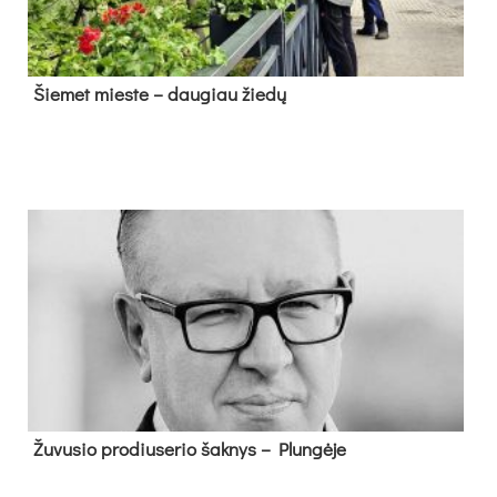
Šie­met mies­te – dau­giau žie­dų
Žu­vu­sio pro­diu­se­rio šak­nys – Plun­gė­je