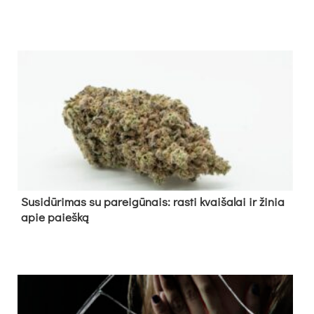
Su­si­dū­ri­mas su pa­rei­gū­nais: ras­ti kvai­ša­lai ir ži­nia
apie paieš­ką