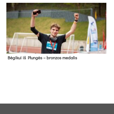
Bė­gi­kui iš Plun­gės – bron­zos me­da­lis