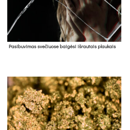
Pa­si­bu­vi­mas sve­čiuo­se bai­gė­si iš­rau­tais plau­kais