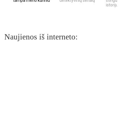
tampa meno kūriniu
detektyvinių serialų
stingdančių k
istorijų
Naujienos iš interneto: