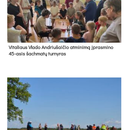
Vi­ta­liaus Vla­do And­riu­šai­čio at­mi­ni­mą įpras­mi­no
45-asis šach­ma­tų tur­ny­ras