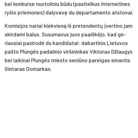
bei kon­kur­se nuo­to­li­niu būdu (pa­si­tel­kus in­ter­ne­ti­nes
ry­šio prie­mo­nes) da­ly­vavę du de­par­ta­men­to at­sto­vai.
Ko­mi­si­jos na­riai kiek­vieną iš pre­ten­dentų įver­ti­no jam
skir­da­mi ba­lus. Su­su­ma­vus juos paaiškė­jo, kad ge­
riau­siai pa­si­rodė du kan­di­da­tai: da­bar­ti­nis Lie­tu­vos
pa­što Plungės pa­da­li­nio vir­ši­nin­kas Vik­to­ras Džiau­gys
bei lai­ki­nai Plungės mies­to se­niū­no pa­rei­gas ei­nan­tis
Gin­ta­ras Do­mar­kas.