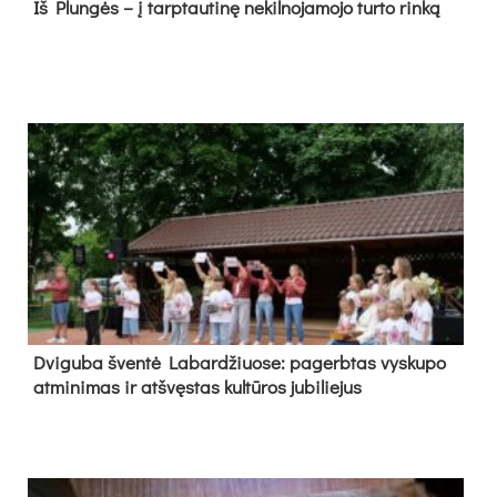
Iš Plungės – į tarptautinę nekilnojamojo turto rinką
Dvi­gu­ba šven­tė La­bar­džiuo­se: pa­gerb­tas vys­ku­po
at­mi­ni­mas ir at­švęs­tas kul­tū­ros ju­bi­lie­jus