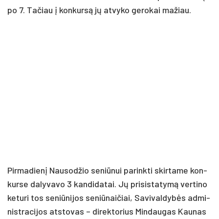
po 7. Ta­čiau į kon­kursą jų at­vy­ko ge­ro­kai ma­žiau.
Pir­ma­dienį Nau­sod­žio se­niū­nui pa­rink­ti skir­ta­me kon­
kur­se da­ly­va­vo 3 kan­di­da­tai. Jų pri­si­sta­tymą ver­ti­no
ke­tu­ri tos se­niū­ni­jos se­niū­nai­čiai, Sa­vi­val­dybės ad­mi­
nist­ra­ci­jos at­sto­vas – di­rek­to­rius Min­dau­gas Kau­nas