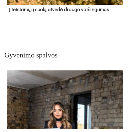
Į tei­sia­mų­jų suo­lą at­ve­dė drau­go vai­šin­gu­mas
Gyvenimo spalvos