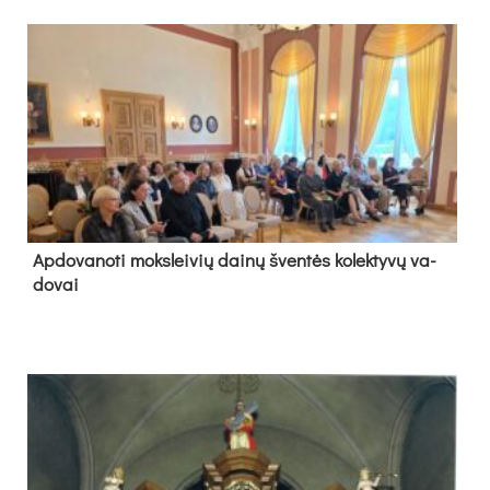
Ap­do­va­no­ti moks­lei­vių dai­nų šven­tės ko­lek­ty­vų va­
do­vai