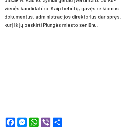
vienės kan­di­datū­ra. Kaip be­būtų, gavęs rei­kia­mus
do­ku­men­tus, ad­mi­nist­ra­ci­jos di­rek­to­rius dar spręs,
kurį iš jų pa­skir­ti Plungės mies­to se­niū­nu.
Facebook
Messenger
WhatsApp
Viber
Share