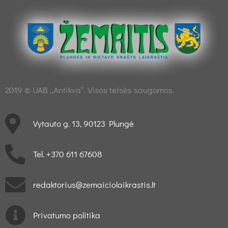
2019 © UAB „Antikva“. Visos teisės saugomos.
Vytauto g. 13, 90123 Plungė
Tel. +370 611 67608
redaktorius@zemaiciolaikrastis.lt
Privatumo politika