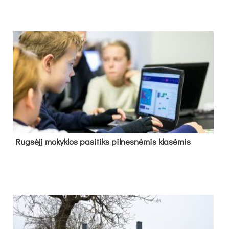
Rug­sė­jį mo­kyk­los pa­si­tiks pil­nes­nė­mis kla­sė­mis