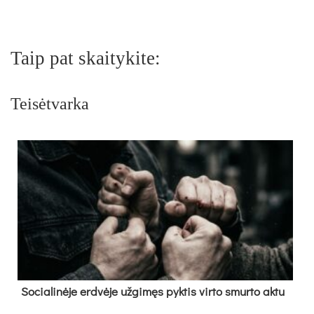
Taip pat skaitykite:
Teisėtvarka
So­cia­li­nė­je erd­vė­je už­gi­męs pyk­tis vir­to smur­to ak­tu