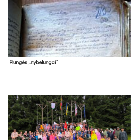
Plun­gės „ny­be­lun­gai“