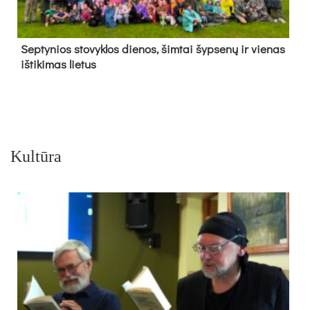
Sep­ty­nios sto­vyk­los die­nos, šim­tai šyp­se­nų ir vie­nas
iš­ti­ki­mas lie­tus
Kultūra