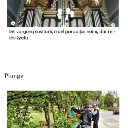
Dėl var­go­nų su­si­ta­rė, o dėl pa­ra­pi­jos na­mų dar rei­
kės žy­gių
Plungė