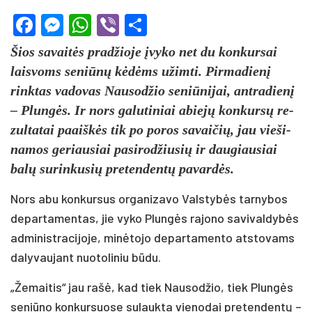
Facebook
Messenger
WhatsApp
Viber
Share
Šios sa­vaitės pra­džio­je įvy­ko net du kon­kur­sai
lais­voms se­niūnų kėdėms užim­ti. Pir­ma­dienį
rink­tas va­do­vas Nau­sod­žio se­niū­ni­jai, ant­ra­dienį
– Plungės. Ir nors ga­lu­ti­niai abiejų kon­kursų re­
zul­ta­tai paaiškės tik po po­ros sa­vai­čių, jau vie­ši­
na­mos ge­riau­siai pa­si­rod­žiu­sių ir dau­giau­siai
balų su­rin­ku­sių pre­ten­dentų pa­vardės.
Nors abu kon­kur­sus or­ga­ni­za­vo Vals­tybės tar­ny­bos
de­par­ta­men­tas, jie vy­ko Plungės ra­jo­no sa­vi­val­dybės
ad­mi­nist­ra­ci­jo­je, minė­to­jo de­par­ta­men­to at­sto­vams
da­ly­vau­jant nuo­to­li­niu būdu.
„Že­mai­tis“ jau rašė, kad tiek Nau­sod­žio, tiek Plungės
se­niū­no kon­kur­suo­se su­lauk­ta vie­no­dai pre­ten­dentų –