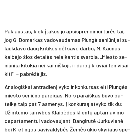
Pak­laus­tas, kiek įta­kos jo ap­si­spren­di­mui turės tai,
jog G. Do­mar­kas va­do­vau­da­mas Plungė se­niū­ni­jai su­
lauk­da­vo daug kri­ti­kos dėl sa­vo dar­bo, M. Kau­nas
kalbė­jo šios de­talės ne­lai­kan­tis svar­bia. „Mies­to se­
niū­ni­ja ki­to­kia nei kai­miš­ko­ji, ir darbų krūviai ten vi­sai
ki­ti“, – pa­brėžė jis.
Ana­lo­giš­kai ant­ra­dienį vy­ko ir kon­kur­sas ei­ti Plungės
mies­to se­niū­no pa­rei­gas. Nors pa­raiš­kas bu­vo pa­
teikę taip pat 7 as­me­nys, į kon­kursą at­vy­ko tik du:
Užim­tu­mo tar­ny­bos Klaipė­dos klientų ap­tar­na­vi­mo
de­par­ta­men­tui va­do­vau­jan­ti Dan­gi­rutė Jur­ku­vienė
bei Kre­tin­gos sa­vi­val­dybės Žemės ūkio sky­riaus spe­