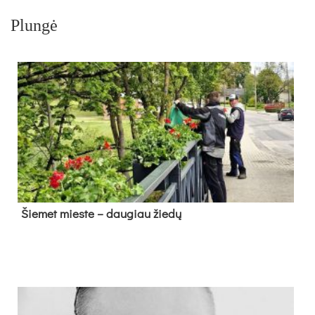
Plungė
Šie­met mies­te – dau­giau žie­dų