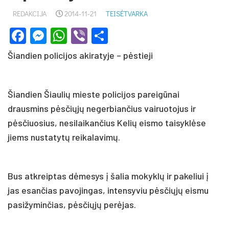
REDAKCIJA
2014-11-21
TEISĖTVARKA
Facebook
Messenger
WhatsApp
Viber
Share
Šiandien policijos akiratyje – pėstieji
Šiandien Šiaulių mieste policijos pareigūnai
drausmins pėsčiųjų negerbiančius vairuotojus ir
pėsčiuosius, nesilaikančius Kelių eismo taisyklėse
jiems nustatytų reikalavimų.
Bus atkreiptas dėmesys į šalia mokyklų ir pakeliui į
jas esančias pavojingas, intensyviu pėsčiųjų eismu
pasižyminčias, pėsčiųjų perėjas.