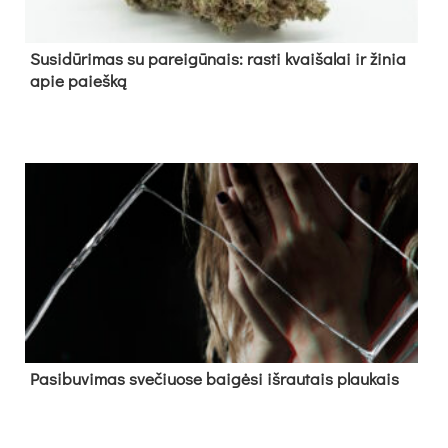
Su­si­dū­ri­mas su pa­rei­gū­nais: ras­ti kvai­ša­lai ir ži­nia
apie paieš­ką
Pa­si­bu­vi­mas sve­čiuo­se bai­gė­si iš­rau­tais plau­kais