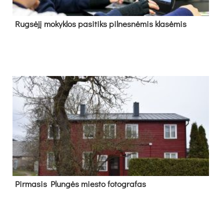
Rug­sė­jį mo­kyk­los pa­si­tiks pil­nes­nė­mis kla­sė­mis
Pir­ma­sis Plun­gės mies­to fo­tog­ra­fas