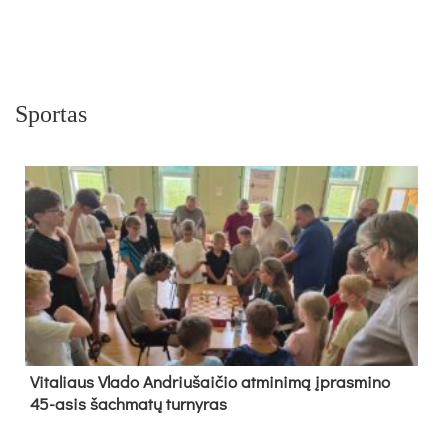
Sportas
Vi­ta­liaus Vla­do And­riu­šai­čio at­mi­ni­mą įpras­mi­no
45-asis šach­ma­tų tur­ny­ras