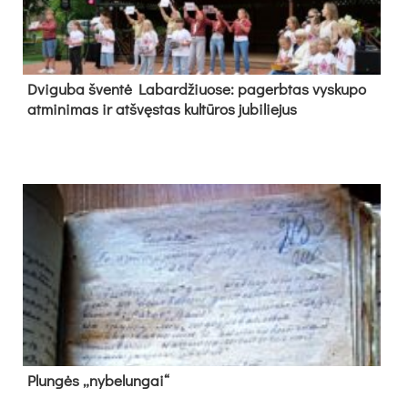
Dvi­gu­ba šven­tė La­bar­džiuo­se: pa­gerb­tas vys­ku­po
at­mi­ni­mas ir at­švęs­tas kul­tū­ros ju­bi­lie­jus
Plun­gės „ny­be­lun­gai“