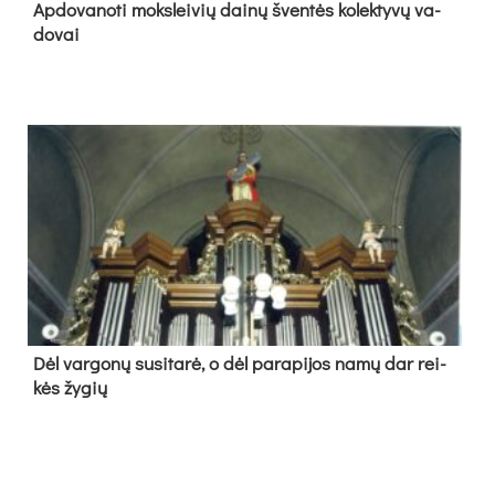
Ap­do­va­no­ti moks­lei­vių dai­nų šven­tės ko­lek­ty­vų va­
do­vai
Dėl var­go­nų su­si­ta­rė, o dėl pa­ra­pi­jos na­mų dar rei­
kės žy­gių