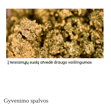
Į tei­sia­mų­jų suo­lą at­ve­dė drau­go vai­šin­gu­mas
Gyvenimo spalvos