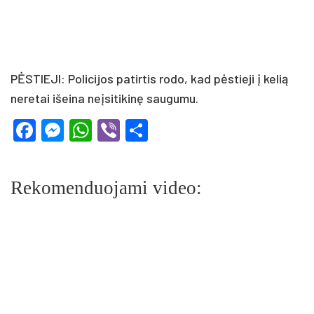
PĖSTIEJI: Policijos patirtis rodo, kad pėstieji į kelią
neretai išeina neįsitikinę saugumu.
Facebook
Messenger
WhatsApp
Viber
Share
Rekomenduojami video: