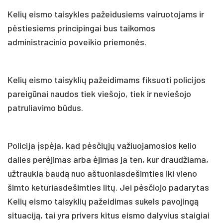
Kelių eismo taisykles pažeidusiems vairuotojams ir
pėstiesiems principingai bus taikomos
administracinio poveikio priemonės.
Kelių eismo taisyklių pažeidimams fiksuoti policijos
pareigūnai naudos tiek viešojo, tiek ir neviešojo
patruliavimo būdus.
Policija įspėja, kad pėsčiųjų važiuojamosios kelio
dalies perėjimas arba ėjimas ja ten, kur draudžiama,
užtraukia baudą nuo aštuoniasdešimties iki vieno
šimto keturiasdešimties litų. Jei pėsčiojo padarytas
Kelių eismo taisyklių pažeidimas sukels pavojingą
situaciją, tai yra privers kitus eismo dalyvius staigiai