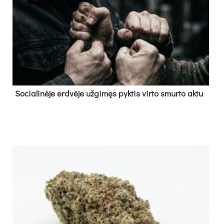
So­cia­li­nė­je erd­vė­je už­gi­męs pyk­tis vir­to smur­to ak­tu