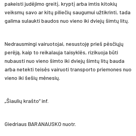
pakeisti judėjimo greitį, kryptį arba imtis kitokių
veiksmų savo ar kitų piliečių saugumui užtikrinti, tada
galima sulaukti baudos nuo vieno iki dviejų šimtų litų.
Nedrausmingi vairuotojai, nesustoję prieš pėsčiųjų
perėją, kaip to reikalauja taisyklės, rizikuoja būti
nubausti nuo vieno šimto iki dviejų šimtų litų bauda
arba netekti teisės vairuoti transporto priemones nuo
vieno iki šešių mėnesių.
„Šiaulių krašto“ inf.
Giedriaus BARANAUSKO nuotr.