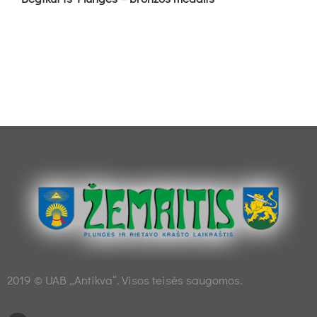
2019 © UAB „Antikva“. Visos teisės saugomos.