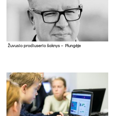
Žu­vu­sio pro­diu­se­rio šak­nys – Plun­gė­je