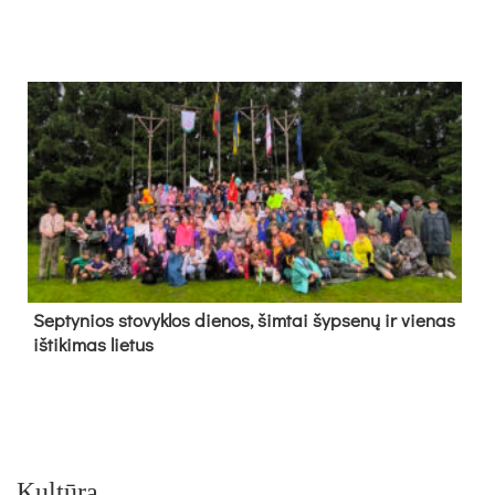
Sep­ty­nios sto­vyk­los die­nos, šim­tai šyp­se­nų ir vie­nas
iš­ti­ki­mas lie­tus
Kultūra