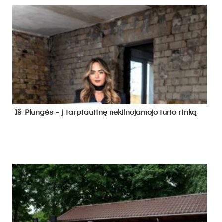
Iš Plungės – į tarptautinę nekilnojamojo turto rinką