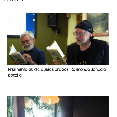
Pri­si­min­ta aukš­čiau­sios pra­bos Rai­mon­do Jo­nu­čio
poe­zi­ja