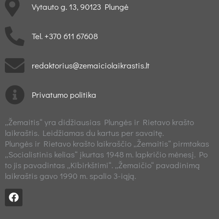
Vytauto g. 13, 90123 Plungė
Tel. +370 611 67608
redaktorius@zemaiciolaikrastis.lt
Privatumo politika
„Žemaitis“ yra didžiausias Plungės ir Rietavo krašto
laikraštis. Leidžiamas du kartus per savaitę.
Plungės ir Rietavo krašto laikraščio „Žemaitis“ pirmtakas
„Socialistinis kelias“ įkurtas 1948 m. lapkričio mėnesį. Po
to jis pavadintas „Kibirkštimi“. „Žemaičio“ pavadinimą
laikraštis gavo 1990 m. spalio 3-iąją.