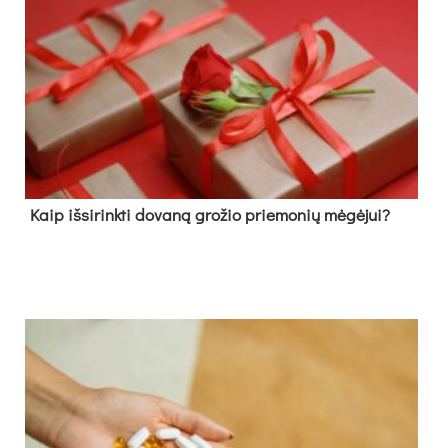
Kaip išsirinkti dovaną grožio priemonių mėgėjui?