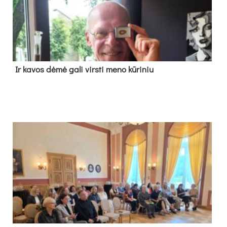
Ir ka­vos dė­mė ga­li virs­ti me­no kū­ri­niu