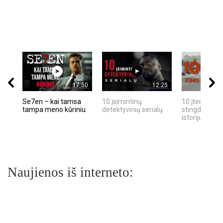
17:50
12:25
Se7en – kai tamsa
10 įsimintinų
10 įtemptų, k
tampa meno kūriniu
detektyvinių serialų
stingdančių k
istorijų
Naujienos iš interneto: