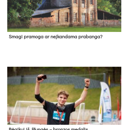
Sma­gi pra­mo­ga ar neį­kan­da­ma pra­ban­ga?
Bė­gi­kui iš Plun­gės – bron­zos me­da­lis