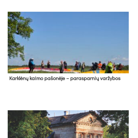
Kark­lė­nų kai­mo pa­šo­nė­je – pa­ras­par­nių var­žy­bos