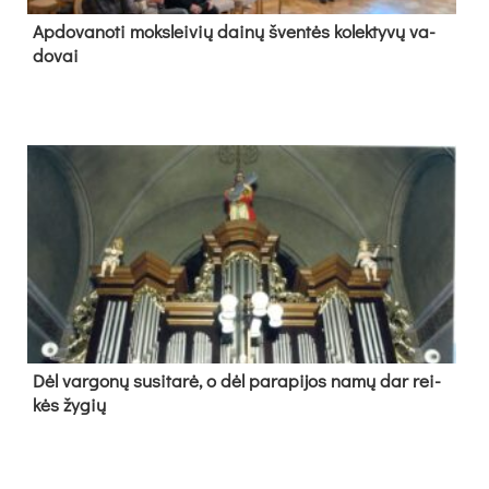
Ap­do­va­no­ti moks­lei­vių dai­nų šven­tės ko­lek­ty­vų va­
do­vai
Dėl var­go­nų su­si­ta­rė, o dėl pa­ra­pi­jos na­mų dar rei­
kės žy­gių