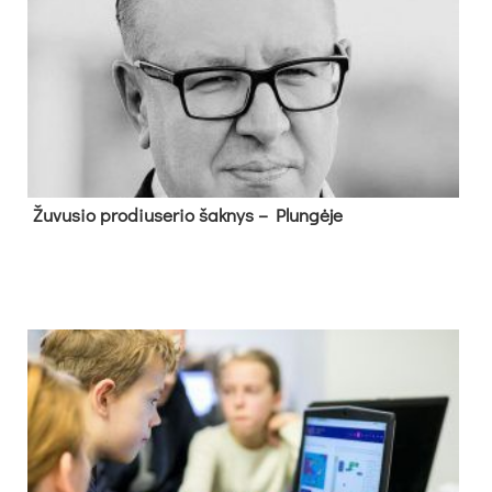
Žu­vu­sio pro­diu­se­rio šak­nys – Plun­gė­je