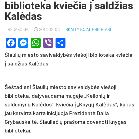
biblioteka kviečia į saldžias
Kalėdas
REDAKCIJA
2014-12-04
SKAITYTOJAI KREIPIASI
Facebook
Messenger
WhatsApp
Viber
Share
Šiaulių miesto savivaldybės viešoji biblioteka kviečia
į saldžias Kalėdas
Šeštadienį Šiaulių miesto savivaldybės viešoji
biblioteka, dalyvaudama mugėje „Kelionių ir
saldumynų Kalėdos“, kviečia į „Knygų Kalėdas“, kurias
jau ketvirtą kartą inicijuoja Prezidentė Dalia
Grybauskaitė. Šiauliečių prašoma dovanoti knygas
bibliotekai.