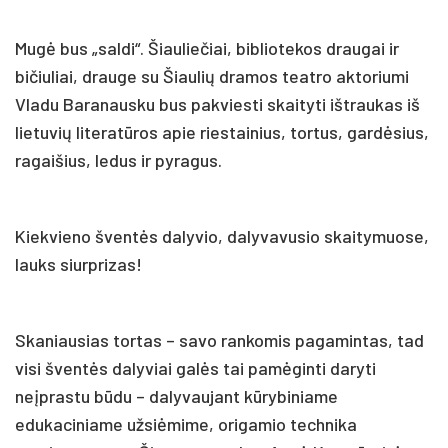
Mugė bus „saldi“. Šiauliečiai, bibliotekos draugai ir
bičiuliai, drauge su Šiaulių dramos teatro aktoriumi
Vladu Baranausku bus pakviesti skaityti ištraukas iš
lietuvių literatūros apie riestainius, tortus, gardėsius,
ragaišius, ledus ir pyragus.
Kiekvieno šventės dalyvio, dalyvavusio skaitymuose,
lauks siurprizas!
Skaniausias tortas – savo rankomis pagamintas, tad
visi šventės dalyviai galės tai pamėginti daryti
neįprastu būdu – dalyvaujant kūrybiniame
edukaciniame užsiėmime, origamio technika