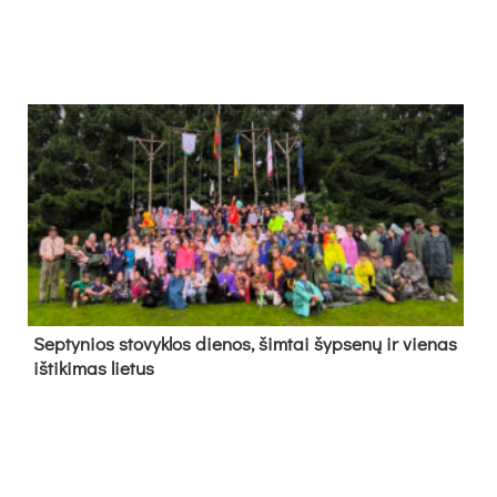
Sep­ty­nios sto­vyk­los die­nos, šim­tai šyp­se­nų ir vie­nas
iš­ti­ki­mas lie­tus