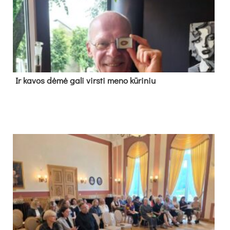
Ir ka­vos dė­mė ga­li virs­ti me­no kū­ri­niu