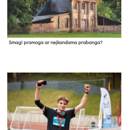
Sma­gi pra­mo­ga ar neį­kan­da­ma pra­ban­ga?