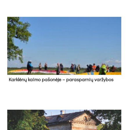
Kark­lė­nų kai­mo pa­šo­nė­je – pa­ras­par­nių var­žy­bos