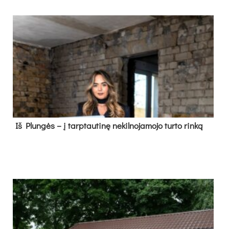
Iš Plungės – į tarptautinę nekilnojamojo turto rinką