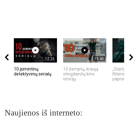
12:25
15:45
10 įsimintinų
10 įtemptų, kraują
„Septynių Ka
detektyvinių serialų
stingdančių kino
Riteris" – kai
istorijų
paprastumas
Naujienos iš interneto: