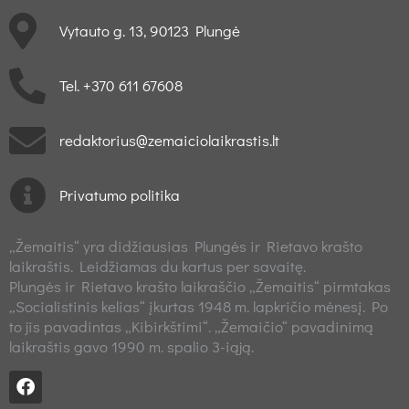
Vytauto g. 13, 90123 Plungė
Tel. +370 611 67608
redaktorius@zemaiciolaikrastis.lt
Privatumo politika
„Žemaitis“ yra didžiausias Plungės ir Rietavo krašto
laikraštis. Leidžiamas du kartus per savaitę.
Plungės ir Rietavo krašto laikraščio „Žemaitis“ pirmtakas
„Socialistinis kelias“ įkurtas 1948 m. lapkričio mėnesį. Po
to jis pavadintas „Kibirkštimi“. „Žemaičio“ pavadinimą
laikraštis gavo 1990 m. spalio 3-iąją.