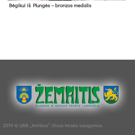
Bė­gi­kui iš Plun­gės – bron­zos me­da­lis
2019 © UAB „Antikva“. Visos teisės saugomos.