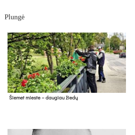
Plungė
Šie­met mies­te – dau­giau žie­dų