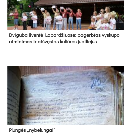
Dvi­gu­ba šven­tė La­bar­džiuo­se: pa­gerb­tas vys­ku­po
at­mi­ni­mas ir at­švęs­tas kul­tū­ros ju­bi­lie­jus
Plun­gės „ny­be­lun­gai“