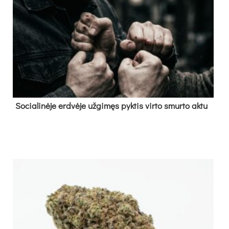
So­cia­li­nė­je erd­vė­je už­gi­męs pyk­tis vir­to smur­to ak­tu