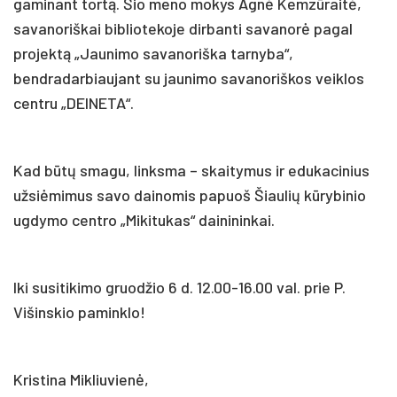
gaminant tortą. Šio meno mokys Agnė Kemzūraitė,
savanoriškai bibliotekoje dirbanti savanorė pagal
projektą „Jaunimo savanoriška tarnyba“,
bendradarbiaujant su jaunimo savanoriškos veiklos
centru „DEINETA“.
Kad būtų smagu, linksma – skaitymus ir edukacinius
užsiėmimus savo dainomis papuoš Šiaulių kūrybinio
ugdymo centro „Mikitukas“ dainininkai.
Iki susitikimo gruodžio 6 d. 12.00-16.00 val. prie P.
Višinskio paminklo!
Kristina Mikliuvienė,