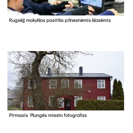
Rug­sė­jį mo­kyk­los pa­si­tiks pil­nes­nė­mis kla­sė­mis
Pir­ma­sis Plun­gės mies­to fo­tog­ra­fas