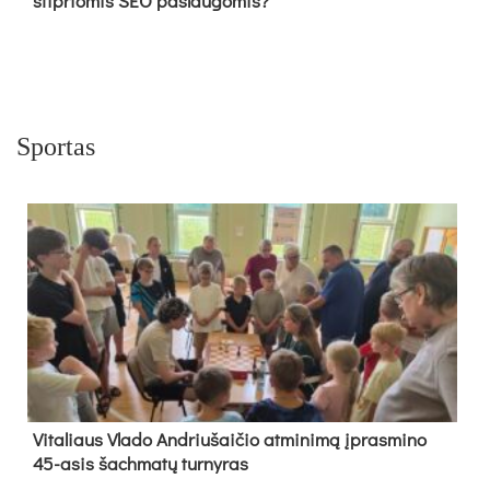
stipriomis SEO paslaugomis?
Sportas
Vi­ta­liaus Vla­do And­riu­šai­čio at­mi­ni­mą įpras­mi­no
45-asis šach­ma­tų tur­ny­ras