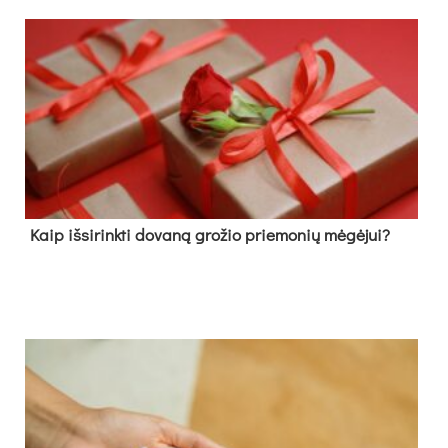
Kaip išsirinkti dovaną grožio priemonių mėgėjui?