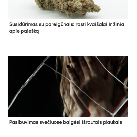
Su­si­dū­ri­mas su pa­rei­gū­nais: ras­ti kvai­ša­lai ir ži­nia
apie paieš­ką
Pa­si­bu­vi­mas sve­čiuo­se bai­gė­si iš­rau­tais plau­kais