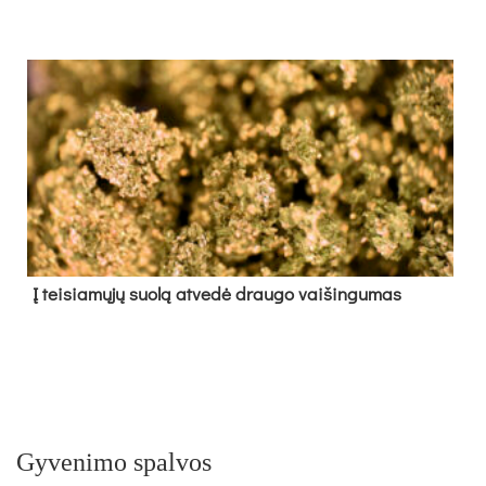
Į tei­sia­mų­jų suo­lą at­ve­dė drau­go vai­šin­gu­mas
Gyvenimo spalvos