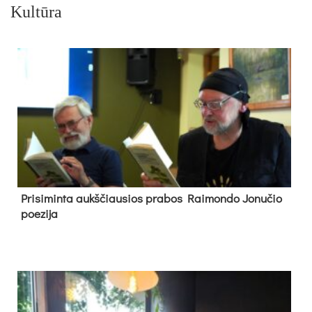
Kultūra
Pri­si­min­ta aukš­čiau­sios pra­bos Rai­mon­do Jo­nu­čio
poe­zi­ja