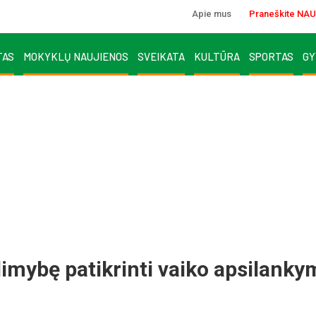
Apie mus
Praneškite NAU
TAS
MOKYKLŲ NAUJIENOS
SVEIKATA
KULTŪRA
SPORTAS
GY
limybę patikrinti vaiko apsilanky