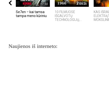
17:50
09:20
Se7en – kai tamsa
10 FILMUOSE
KAS IŠR
tampa meno kūriniu
IŠGALVOTŲ
ELEKTRĄ?
TECHNOLOGIJŲ,...
MOKSLININ
Naujienos iš interneto: