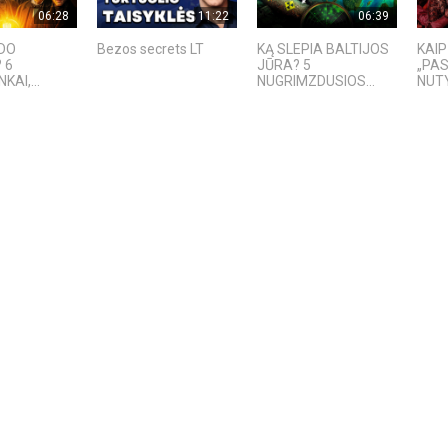
06:28
11:22
06:39
ADO
Bezos secrets LT
KĄ SLEPIA BALTIJOS
KAIP
 6
JŪRA? 5
„PAS
KAI,...
NUGRIMZDUSIOS...
NUT