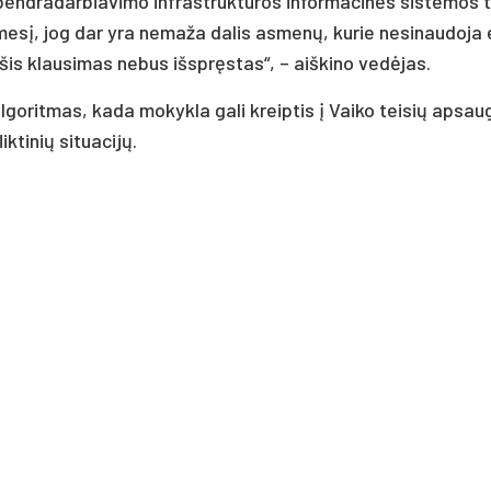
r bendradarbiavimo infrastruktūros informacinės sistemos 
ėmesį, jog dar yra nemaža dalis asmenų, kurie nesinaudoja e
 šis klausimas nebus išspręstas“, – aiškino vedėjas.
 algoritmas, kada mokykla gali kreiptis į Vaiko teisių apsa
iktinių situacijų.