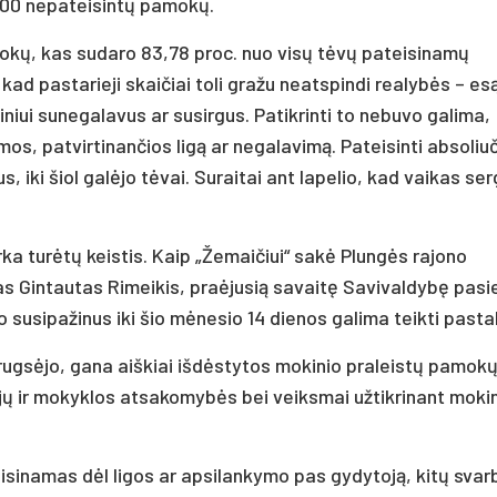
 500 nepateisintų pamokų.
amokų, kas sudaro 83,78 proc. nuo visų tėvų pateisinamų
 kad pastarieji skaičiai toli gražu neatspindi realybės – es
niui sunegalavus ar susirgus. Patikrinti to nebuvo galima,
, patvirtinančios ligą ar negalavimą. Pateisinti absoliuč
 iki šiol galėjo tėvai. Suraitai ant lapelio, kad vaikas ser
a turėtų keistis. Kaip „Žemaičiui“ sakė Plungės rajono
as Gintautas Rimeikis, praėjusią savaitę Savivaldybę pasi
susipažinus iki šio mėnesio 14 dienos galima teikti pasta
uo rugsėjo, gana aiškiai išdėstytos mokinio praleistų pamok
ojų ir mokyklos atsakomybės bei veiksmai užtikrinant moki
sinamas dėl ligos ar apsilankymo pas gydytoją, kitų svar