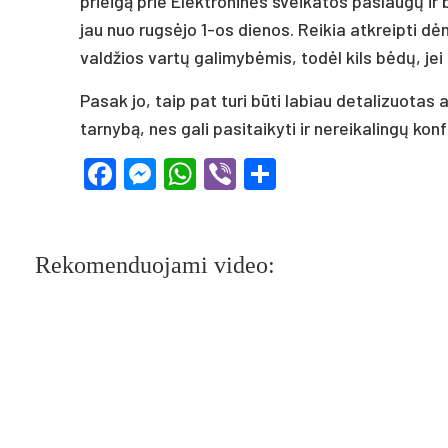
prieigą prie Elektroninės sveikatos paslaugų i
jau nuo rugsėjo 1-os dienos. Reikia atkreipti d
valdžios vartų galimybėmis, todėl kils bėdų, jei
Pasak jo, taip pat turi būti labiau detalizuotas
tarnybą, nes gali pasitaikyti ir nereikalingų konfl
Facebook
Messenger
WhatsApp
Viber
Share
Rekomenduojami video: