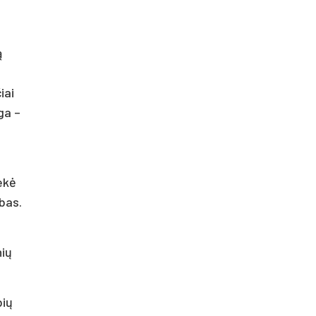
ą
iai
ga –
ekė
bas.
ų
nių
bių