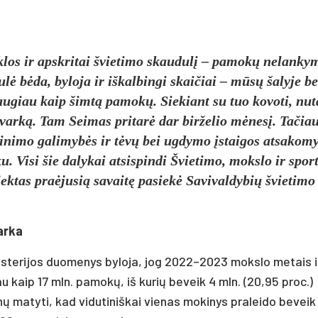
los ir apskritai švietimo skaudulį – pamokų nelanky
ė bėda, byloja ir iškalbingi skaičiai – mūsų šalyje b
ugiau kaip šimtą pamokų. Siekiant su tuo kovoti, nut
arką. Tam Seimas pritarė dar birželio mėnesį. Tačia
inimo galimybės ir tėvų bei ugdymo įstaigos atsakom
u. Visi šie dalykai atsispindi Švietimo, mokslo ir spor
jektas praėjusią savaitę pasiekė Savivaldybių švietimo
arka
nisterijos duomenys byloja, jog 2022–2023 mokslo metais i
 kaip 17 mln. pamokų, iš kurių beveik 4 mln. (20,95 proc.)
 matyti, kad vidutiniškai vienas mokinys praleido beveik