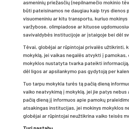
asmeninių priežasčių (nepilnamečio mokinio tėv
būti pateisinamos ne daugiau kaip trys dienos p
visuomeniniu ar kitu transportu, kuriuo mokiny
varžybose, olimpiadose ar kituose ugdomuosiuos
savivaldybės institucijoje ar įstaigoje bei dėl 
Tėvai, globėjai ar rūpintojai privalės užtikrinti,
mokyklą, jei vaikas negalės atvykti į pamokas, 
mokyklos nustatyta tvarka pateikti informaciją,
dėl ligos ar apsilankymo pas gydytoją per kalen
Tuo tarpu mokykla turės tą pačią dieną informuo
vaiko neatvykimą į mokyklą, jei jie patys nebus
pačią dieną jį informuos apie pamokų praleidimo
atsakingas institucijas, jei mokinys mokyklos ne
globėjai ar rūpintojai neužtikrina vaiko teisės m
Turi pastabų