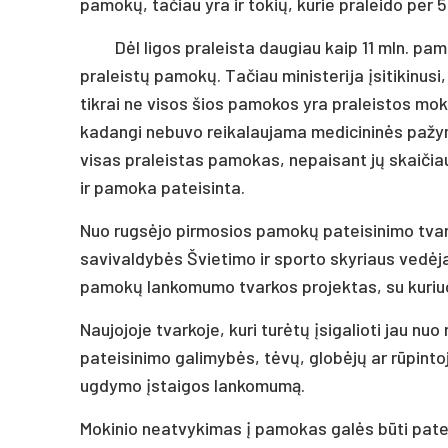
pamokų, tačiau yra ir tokių, kurie praleido per
Dėl ligos praleista daugiau kaip 11 mln. p
praleistų pamokų. Tačiau ministerija įsitikinusi,
tikrai ne visos šios pamokos yra praleistos moki
kadangi nebuvo reikalaujama medicininės pažymos
visas praleistas pamokas, nepaisant jų skaičiaus,
ir pamoka pateisinta.
Nuo rugsėjo pirmosios pamokų pateisinimo tvark
savivaldybės Švietimo ir sporto skyriaus vedėj
pamokų lankomumo tvarkos projektas, su kuriuo 
Naujojoje tvarkoje, kuri turėtų įsigalioti jau n
pateisinimo galimybės, tėvų, globėjų ar rūpint
ugdymo įstaigos lankomumą.
Mokinio neatvykimas į pamokas galės būti patei