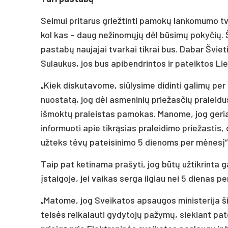
Seimui pritarus griežtinti pamokų lankomumo tva
kol kas – daug nežinomųjų dėl būsimų pokyčių. Š
pastabų naujajai tvarkai tikrai bus. Dabar Šviet
Sulaukus, jos bus apibendrintos ir pateiktos Li
„Kiek diskutavome, siūlysime didinti galimų per pu
nuostatą, jog dėl asmeninių priežasčių praleidu
išmoktų praleistas pamokas. Manome, jog geria
informuoti apie tikrąsias praleidimo priežastis, 
užteks tėvų pateisinimo 5 dienoms per mėnesį“, 
Taip pat ketinama prašyti, jog būtų užtikrinta
įstaigoje, jei vaikas serga ilgiau nei 5 dienas p
„Matome, jog Sveikatos apsaugos ministerija ši
teisės reikalauti gydytojų pažymų, siekiant pat