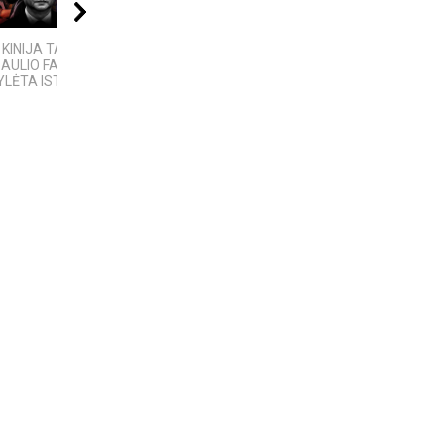
06:20
04:13
45:42
 KINIJA TAPO
5 įdomūs faktai apie
A Place of Peace and
AULIO FABRIKU“:
„TikTok“: ką reiškia
Power | Hill of Crosses
YLĖTA ISTORIJA
pavadinimas ir ne tik
2025 | Šiauliai