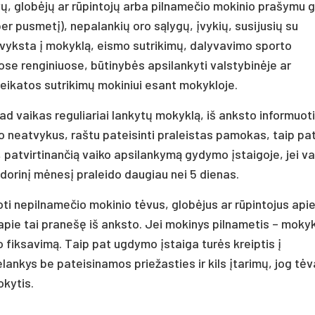
ų, globėjų ar rūpintojų arba pilnamečio mokinio prašymu 
er pusmetį), nepalankių oro sąlygų, įvykių, susijusių su
s vyksta į mokyklą, eismo sutrikimų, dalyvavimo sporto
e renginiuose, būtinybės apsilankyti valstybinėje ar
sveikatos sutrikimų mokiniui esant mokykloje.
 kad vaikas reguliariai lankytų mokyklą, iš anksto informuoti
o neatvykus, raštu pateisinti praleistas pamokas, taip pat
 patvirtinančią vaiko apsilankymą gydymo įstaigoje, jei v
dorinį mėnesį praleido daugiau nei 5 dienas.
ti nepilnamečio mokinio tėvus, globėjus ar rūpintojus apie
 apie tai pranešę iš anksto. Jei mokinys pilnametis – mokyk
 fiksavimą. Taip pat ugdymo įstaiga turės kreiptis į
lankys be pateisinamos priežasties ir kils įtarimų, jog tėv
okytis.