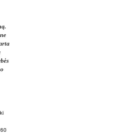
mą.
ene
arta
u
ybės
to
ki
 60