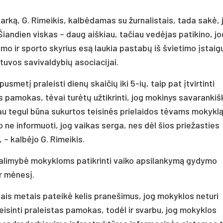
rką, G. Rimeikis, kalbėdamas su žurnalistais, tada sakė, 
iandien viskas – daug aiškiau, tačiau vedėjas patikino, jo
imo ir sporto skyrius esą laukia pastabų iš švietimo įstaig
etuvos savivaldybių asociacijai.
smetį praleisti dienų skaičių iki 5-ių, taip pat įtvirtinti
s pamokas, tėvai turėtų užtikrinti, jog mokinys savarankiš
u tegul būna sukurtos teisinės prielaidos tėvams mokykl
o ne informuoti, jog vaikas serga, nes dėl šios priežasties
– kalbėjo G. Rimeikis.
 galimybė mokykloms patikrinti vaiko apsilankymą gydymo
er mėnesį.
ais metais pateikė kelis pranešimus, jog mokyklos neturi
eisinti praleistas pamokas, todėl ir svarbu, jog mokyklos