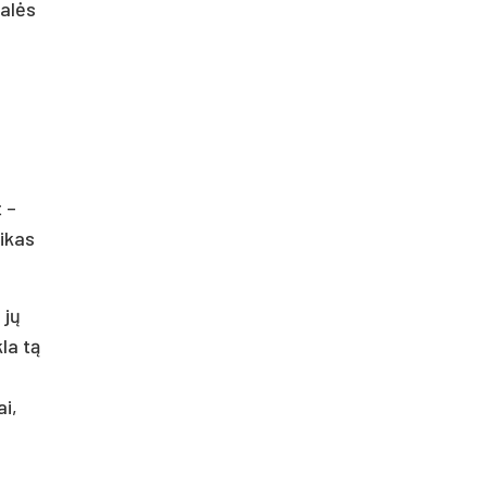
galės
 –
aikas
 jų
la tą
ai,