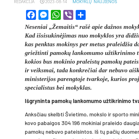
REDAKCIJA
2023-08-14
MOKYKLŲ NAUJIENOS
Facebook
Messenger
WhatsApp
Viber
Share
Neseniai „Žemaitis“ rašė apie dažnos mokyk
Kad išsisukinėjimas nuo mokyklos yra didžiul
kas penktas mokinys per metus praleidžia da
griežtinti pamokų lankomumo užtikrinimo tv
kokios bus mokinio praleistų pamokų pateis
ir veiksmai, tada konkrečiai dar nebuvo aišk
ministerijos parengtoje tvarkoje, kurios pro
specialistus bei mokyklas.
Išgryninta pamokų lankomumo užtikrinimo tv
Anksčiau skelbti Švietimo, mokslo ir sporto mi
kovo pabaigos 304 196 mokiniai praleido daugiau
pamokų nebuvo pateisintos. Iš tų pačių duomenų