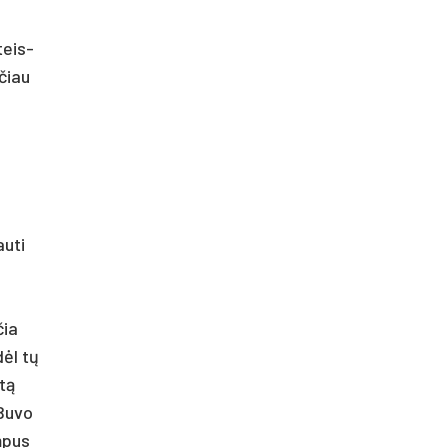
 teis­
­čiau
u­ti
čia
dėl tų
 tą
Bu­vo
m­pus