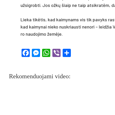
už­sig­rob­ti. Jos ožkų šiaip ne taip at­si­kratėm, 
Lie­ka tikė­tis, kad kai­my­nams vis tik pa­vyks ras­
kad kai­my­nai nie­ko nu­skriaus­ti ne­no­ri – leid­žia 
ro nau­do­ji­mo žemė­je.
Facebook
Messenger
WhatsApp
Viber
Share
Rekomenduojami video: