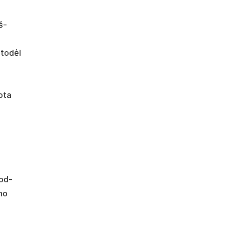
iš­
, todėl
o­ta
rod­
­no