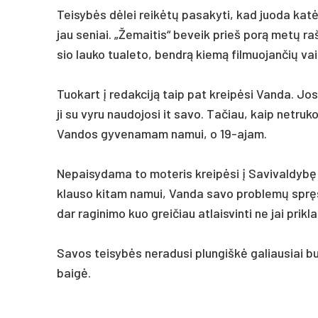
Tei­sybės dėlei reikėtų pa­sa­ky­ti, kad juo­da ka
jau se­niai. „Že­mai­tis“ be­veik prie­š po­rą metų ra
sio lau­ko tua­le­to, bendrą kiemą fil­muo­jan­čių va
Tuo­kart į re­dak­ciją taip pat kreipė­si Van­da. Jos
ji su vy­ru nau­do­jo­si it sa­vo. Ta­čiau, kaip ne­tru
Van­dos gy­ve­na­mam na­mui, o 19-ajam.
Ne­pai­sy­da­ma to mo­te­ris kreipė­si į Sa­vi­val­dybę 
klau­so ki­tam na­mui, Van­da sa­vo pro­blemų spręsti
dar ra­gi­ni­mo kuo grei­čiau at­lais­vin­ti ne jai pri­k
Sa­vos tei­sybės ne­ra­du­si plun­giškė ga­liau­siai b
baigė.