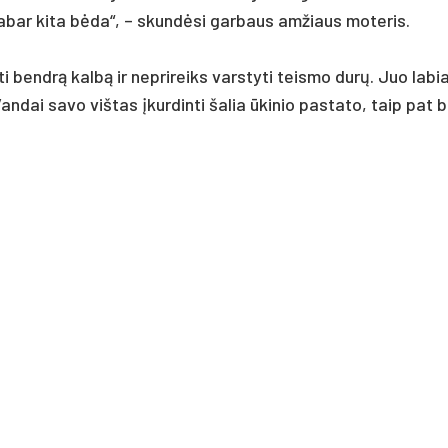
da­bar ki­ta bėda“, – skundė­si gar­baus am­žiaus mo­te­ris.
ti bendrą kalbą ir ne­pri­reiks vars­ty­ti teis­mo durų. Juo la­bi
Van­dai sa­vo viš­tas įkur­din­ti ša­lia ūki­nio pa­sta­to, taip pat