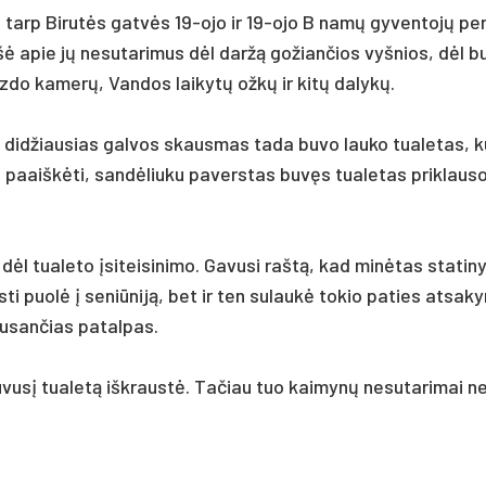
tė tarp Bi­rutės gatvės 19-ojo ir 19-ojo B namų gy­ven­tojų pe
šė apie jų ne­su­ta­ri­mus dėl daržą go­žian­čios vyš­nios, dėl b
iz­do ka­merų, Van­dos lai­kytų ožkų ir kitų da­lykų.
 did­žiau­sias gal­vos skaus­mas ta­da bu­vo lau­ko tua­le­tas, k
­ko paaiškė­ti, san­dėliu­ku pa­vers­tas buvęs tua­le­tas pri­klau­s
dėl tua­le­to įsi­tei­si­ni­mo. Ga­vu­si raštą, kad minė­tas sta­ti­n
 puolė į se­niū­niją, bet ir ten su­laukė to­kio pa­ties at­sa­ky
lau­san­čias pa­tal­pas.
u­vusį tua­letą išk­raustė. Ta­čiau tuo kai­mynų ne­su­ta­ri­mai ne