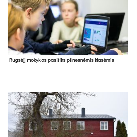
Rug­sė­jį mo­kyk­los pa­si­tiks pil­nes­nė­mis kla­sė­mis