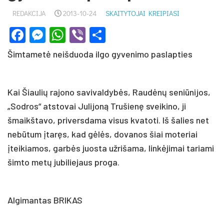
REDAKCIJA
2013-10-24
SKAITYTOJAI KREIPIASI
Facebook
Messenger
WhatsApp
Viber
Share
Šimtametė neišduoda ilgo gyvenimo paslapties
Kai Šiaulių rajono savivaldybės, Raudėnų seniūnijos,
„Sodros“ atstovai Julijoną Trušienę sveikino, ji
šmaikštavo, priversdama visus kvatoti. Iš šalies net
nebūtum įtaręs, kad gėlės, dovanos šiai moteriai
įteikiamos, garbės juosta užrišama, linkėjimai tariami
šimto metų jubiliejaus proga.
Algimantas BRIKAS