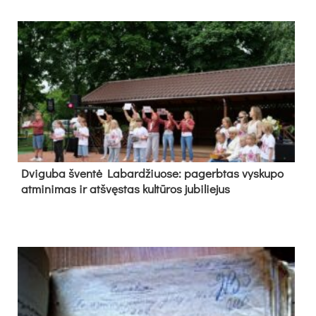
Dvi­gu­ba šven­tė La­bar­džiuo­se: pa­gerb­tas vys­ku­po
at­mi­ni­mas ir at­švęs­tas kul­tū­ros ju­bi­lie­jus