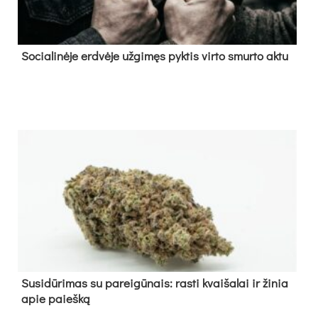
So­cia­li­nė­je erd­vė­je už­gi­męs pyk­tis vir­to smur­to ak­tu
Su­si­dū­ri­mas su pa­rei­gū­nais: ras­ti kvai­ša­lai ir ži­nia
apie paieš­ką