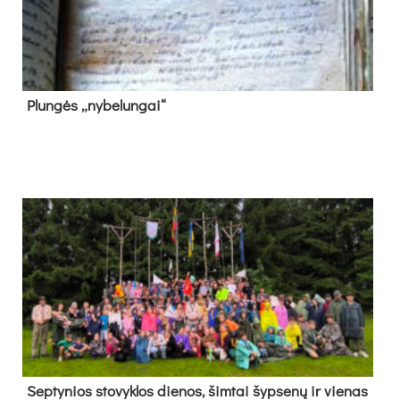
Plun­gės „ny­be­lun­gai“
Sep­ty­nios sto­vyk­los die­nos, šim­tai šyp­se­nų ir vie­nas