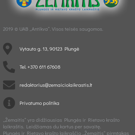
2019 © UAB „Antikva“. Visos teisės saugomos.
Vytauto g. 13, 90123 Plungė
Tel. +370 611 67608
redaktorius@zemaiciolaikrastis.lt
Privatumo politika
„Žemaitis“ yra didžiausias Plungės ir Rietavo krašto
laikraštis. Leidžiamas du kartus per savaitę.
Plungės ir Rietavo krašto laikraščio „Žemaitis“ pirmtakas