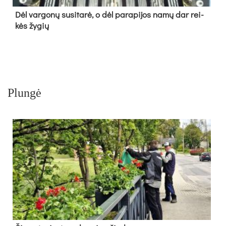
Dėl var­go­nų su­si­ta­rė, o dėl pa­ra­pi­jos na­mų dar rei­
kės žy­gių
Plungė