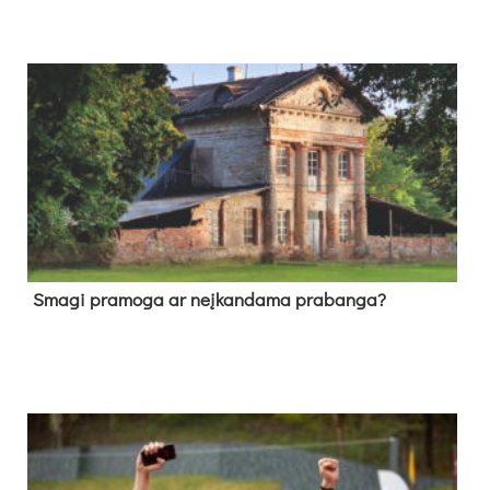
Sma­gi pra­mo­ga ar neį­kan­da­ma pra­ban­ga?