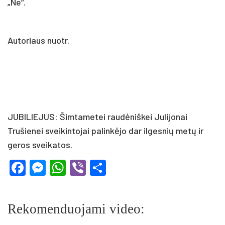
„Ne“.
Autoriaus nuotr.
JUBILIEJUS: Šimtametei raudėniškei Julijonai
Trušienei sveikintojai palinkėjo dar ilgesnių metų ir
geros sveikatos.
Facebook
Messenger
WhatsApp
Viber
Share
Rekomenduojami video: