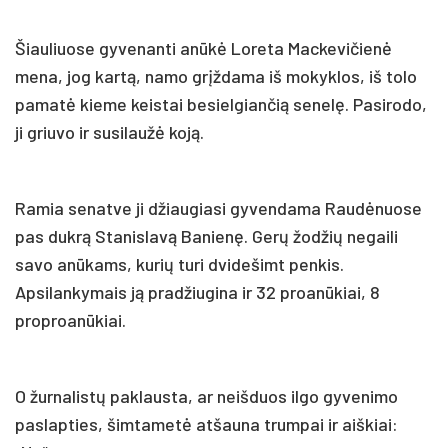
Šiauliuose gyvenanti anūkė Loreta Mackevičienė
mena, jog kartą, namo grįždama iš mokyklos, iš tolo
pamatė kieme keistai besielgiančią senelę. Pasirodo,
ji griuvo ir susilaužė koją.
Ramia senatve ji džiaugiasi gyvendama Raudėnuose
pas dukrą Stanislavą Banienę. Gerų žodžių negaili
savo anūkams, kurių turi dvidešimt penkis.
Apsilankymais ją pradžiugina ir 32 proanūkiai, 8
proproanūkiai.
O žurnalistų paklausta, ar neišduos ilgo gyvenimo
paslapties, šimtametė atšauna trumpai ir aiškiai: