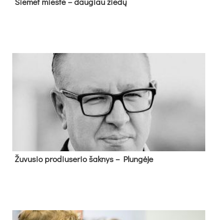
Šie­met mies­te – dau­giau žie­dų
Žu­vu­sio pro­diu­se­rio šak­nys – Plun­gė­je