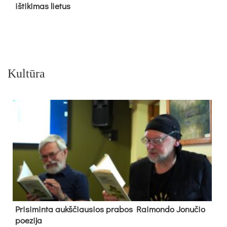
iš­ti­ki­mas lie­tus
Kultūra
Pri­si­min­ta aukš­čiau­sios pra­bos Rai­mon­do Jo­nu­čio
poe­zi­ja