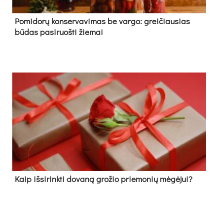
Pomidorų konservavimas be vargo: greičiausias
būdas pasiruošti žiemai
Kaip išsirinkti dovaną grožio priemonių mėgėjui?