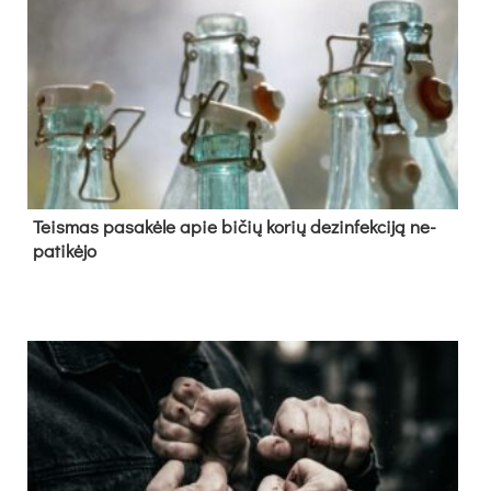
Teis­mas pa­sa­kė­le apie bi­čių ko­rių de­zin­fek­ci­ją ne­
pa­ti­kė­jo