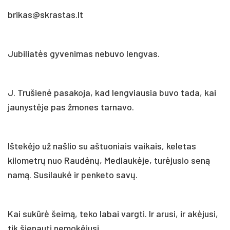
brikas@skrastas.lt
Jubiliatės gyvenimas nebuvo lengvas.
J. Trušienė pasakoja, kad lengviausia buvo tada, kai
jaunystėje pas žmones tarnavo.
Ištekėjo už našlio su aštuoniais vaikais, keletas
kilometrų nuo Raudėnų, Medlaukėje, turėjusio seną
namą. Susilaukė ir penketo savų.
Kai sukūrė šeimą, teko labai vargti. Ir arusi, ir akėjusi,
tik šienauti nemokėjusi.