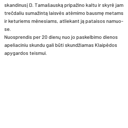
skan­di­nusį D. Ta­ma­šauską pri­pa­ži­no kal­tu ir skyrė jam
treč­da­liu su­ma­žintą laisvės at­ėmi­mo bausmę me­tams
ir ke­tu­riems mėne­siams, at­lie­kant ją pa­tai­sos na­muo­
se.
Nuosp­ren­dis per 20 dienų nuo jo pa­skel­bi­mo die­nos
ape­lia­ci­niu skun­du ga­li būti skund­žia­mas Klaipė­dos
apy­gar­dos teis­mui.