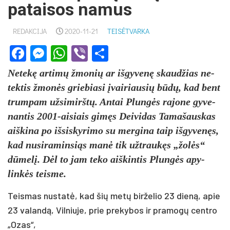
pataisos namus
REDAKCIJA
2020-11-21
TEISĖTVARKA
Facebook
Messenger
WhatsApp
Viber
Share
Ne­tekę ar­timų žmo­nių ar iš­gy­venę skaud­žias ne­
tek­tis žmonės grie­bia­si įvai­riau­sių būdų, kad bent
trum­pam už­si­mirštų. An­tai Plungės ra­jo­ne gy­ve­
nan­tis 2001-ai­siais gimęs Dei­vi­das Ta­ma­šaus­kas
aiš­ki­na po iš­sis­ky­ri­mo su mer­gi­na taip iš­gy­venęs,
kad nu­si­ra­min­siąs manė tik užt­raukęs „žolės“
dūmelį. Dėl to jam te­ko aiš­kin­tis Plungės apy­
linkės teis­me.
Teis­mas nu­statė, kad šių metų bir­že­lio 23 dieną, apie
23 va­landą, Vil­niu­je, prie pre­ky­bos ir pra­mogų cent­ro
„Ozas“,