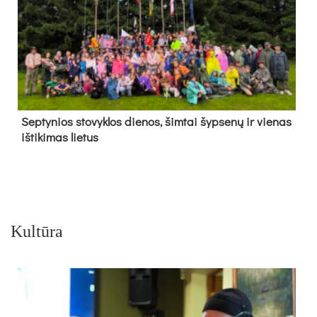
Sep­ty­nios sto­vyk­los die­nos, šim­tai šyp­se­nų ir vie­nas
iš­ti­ki­mas lie­tus
Kultūra