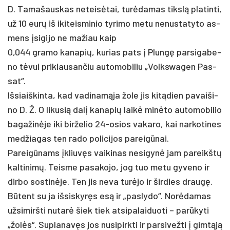
D. Ta­ma­šaus­kas ne­teisė­tai, turė­da­mas tikslą pla­tin­ti,
už 10 eurų iš iki­teis­mi­nio ty­ri­mo me­tu ne­nus­ta­ty­to as­
mens įsigi­jo ne ma­žiau kaip
0,044 gra­mo ka­na­pių, ku­rias pa­ts į Plungę par­si­ga­be­
no tėvui pri­klau­san­čiu au­to­mo­bi­liu „Volks­wa­gen Pas­
sat“.
Iš­siaiš­kin­ta, kad va­di­namą­ja žo­le jis kitą­dien pa­vai­ši­
no D. Ž. O li­ku­sią dalį ka­na­pių laikė minė­to au­to­mo­bi­lio
ba­ga­žinė­je iki bir­že­lio 24-osios va­ka­ro, kai nar­ko­ti­nes
med­žia­gas ten ra­do po­li­ci­jos pa­reigū­nai.
Pa­reigū­nams įkliuvęs vai­ki­nas ne­si­gynė jam pa­reikštų
kal­ti­nimų. Teis­me pa­sa­ko­jo, jog tuo me­tu gy­ve­no ir
dir­bo sos­tinė­je. Ten jis ne­va turė­jo ir šir­dies draugę.
Būtent su ja iš­sis­kyręs esą ir „pa­sly­do“. Norė­da­mas
už­si­mirš­ti nu­tarė šiek tiek at­si­pa­lai­duo­ti – par­ūky­ti
„žolės“. Sup­la­navęs jos nu­si­pirk­ti ir par­si­vež­ti į gimtąją