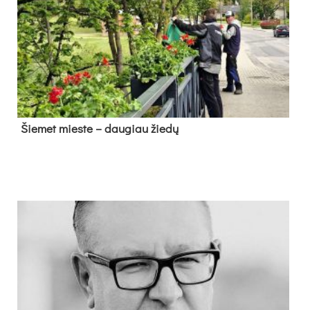
Šie­met mies­te – dau­giau žie­dų