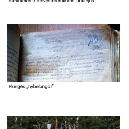
at­mi­ni­mas ir at­švęs­tas kul­tū­ros ju­bi­lie­jus
Plun­gės „ny­be­lun­gai“