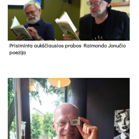
Pri­si­min­ta aukš­čiau­sios pra­bos Rai­mon­do Jo­nu­čio
poe­zi­ja