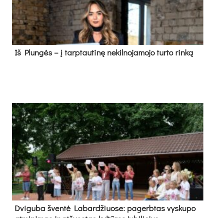
Iš Plungės – į tarptautinę nekilnojamojo turto rinką
Dvi­gu­ba šven­tė La­bar­džiuo­se: pa­gerb­tas vys­ku­po