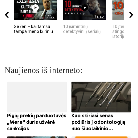
17:50
12:25
Se7en – kai tamsa
10 įsimintinų
10 įtemptų, k
tampa meno kūriniu
detektyvinių serialų
stingdančių k
istorijų
Naujienos iš interneto: