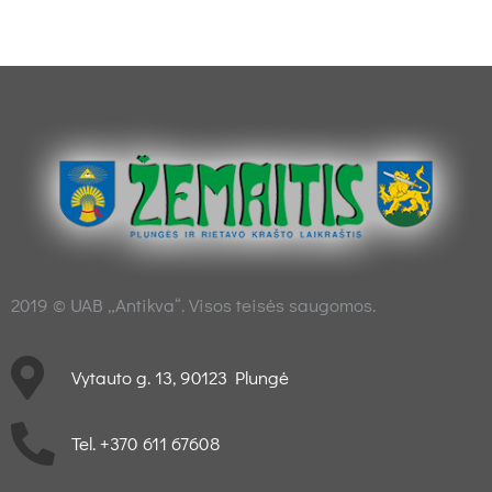
2019 © UAB „Antikva“. Visos teisės saugomos.
Vytauto g. 13, 90123 Plungė
Tel. +370 611 67608