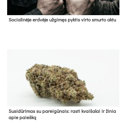
So­cia­li­nė­je erd­vė­je už­gi­męs pyk­tis vir­to smur­to ak­tu
Su­si­dū­ri­mas su pa­rei­gū­nais: ras­ti kvai­ša­lai ir ži­nia
apie paieš­ką