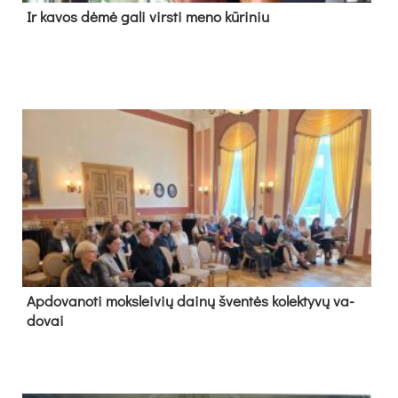
Ir ka­vos dė­mė ga­li virs­ti me­no kū­ri­niu
Ap­do­va­no­ti moks­lei­vių dai­nų šven­tės ko­lek­ty­vų va­
do­vai