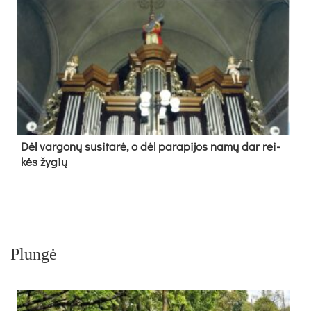
Dėl var­go­nų su­si­ta­rė, o dėl pa­ra­pi­jos na­mų dar rei­
kės žy­gių
Plungė