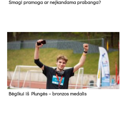
Sma­gi pra­mo­ga ar neį­kan­da­ma pra­ban­ga?
Bė­gi­kui iš Plun­gės – bron­zos me­da­lis