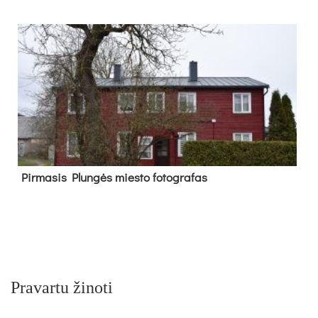
Pir­ma­sis Plun­gės mies­to fo­tog­ra­fas
Pravartu žinoti