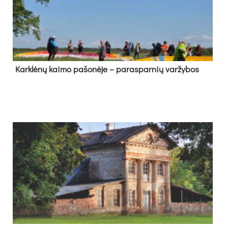
Kark­lė­nų kai­mo pa­šo­nė­je – pa­ras­par­nių var­žy­bos