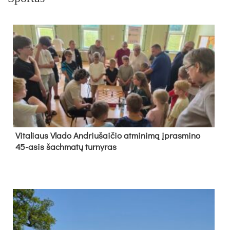
Vi­ta­liaus Vla­do And­riu­šai­čio at­mi­ni­mą įpras­mi­no
45-asis šach­ma­tų tur­ny­ras