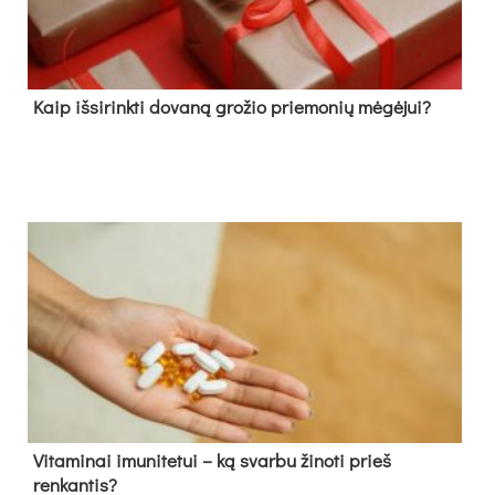
Kaip išsirinkti dovaną grožio priemonių mėgėjui?
Vitaminai imunitetui – ką svarbu žinoti prieš
renkantis?