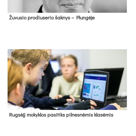
Žu­vu­sio pro­diu­se­rio šak­nys – Plun­gė­je
Rug­sė­jį mo­kyk­los pa­si­tiks pil­nes­nė­mis kla­sė­mis