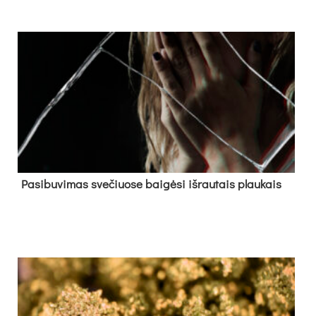
Pa­si­bu­vi­mas sve­čiuo­se bai­gė­si iš­rau­tais plau­kais