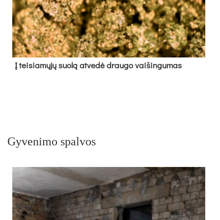
Į tei­sia­mų­jų suo­lą at­ve­dė drau­go vai­šin­gu­mas
Gyvenimo spalvos