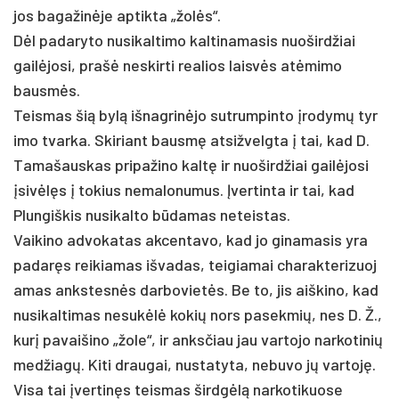
jos ba­ga­žinė­je ap­tik­ta „žolės“.
Dėl pa­da­ry­to nu­si­kal­ti­mo kal­ti­na­ma­sis nuo­šird­žiai
gailė­jo­si, pra­šė ne­skir­ti rea­lios laisvės at­ėmi­mo
bausmės.
Teis­mas šią bylą iš­nag­rinė­jo su­trum­pin­to įro­dymų ty­r
i­mo tvar­ka. Ski­riant bausmę at­si­žvelg­ta į tai, kad D.
Ta­ma­šaus­kas pri­pa­ži­no kaltę ir nuo­šird­žiai gailė­jo­si
įsivėlęs į to­kius ne­ma­lo­nu­mus. Įver­tin­ta ir tai, kad
Plungiškis nu­si­kal­to būda­mas ne­teis­tas.
Vai­ki­no ad­vo­ka­tas ak­cen­ta­vo, kad jo gi­na­ma­sis yra
pa­daręs rei­kia­mas iš­va­das, tei­gia­mai cha­rak­te­ri­zuo­j
a­mas anks­tesnės dar­bo­vietės. Be to, jis aiš­ki­no, kad
nu­si­kal­ti­mas ne­sukėlė ko­kių nors pa­sek­mių, nes D. Ž.,
kurį pa­vai­ši­no „žo­le“, ir anks­čiau jau var­to­jo nar­ko­ti­nių
med­žiagų. Ki­ti drau­gai, nu­sta­ty­ta, ne­bu­vo jų var­toję.
Vi­sa tai įver­tinęs teis­mas širdgėlą nar­ko­ti­kuo­se