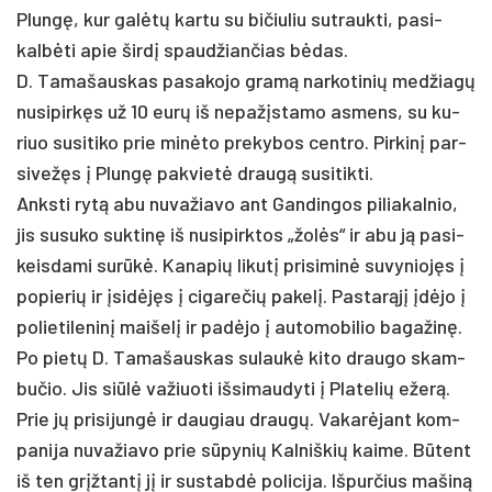
Plungę, kur galėtų kar­tu su bi­čiu­liu su­trauk­ti, pa­si­
kalbė­ti apie širdį spaud­žian­čias bėdas.
D. Ta­ma­šaus­kas pa­sa­ko­jo gramą nar­ko­ti­nių med­žiagų
nu­si­pirkęs už 10 eurų iš ne­pažįs­ta­mo as­mens, su ku­
riuo su­si­ti­ko prie minė­to pre­ky­bos cent­ro. Pir­kinį par­
si­vežęs į Plungę pa­kvietė draugą su­si­tik­ti.
Anks­ti rytą abu nu­va­žia­vo ant Gan­din­gos pi­lia­kal­nio,
jis su­su­ko su­ktinę iš nu­si­pirk­tos „žolės“ ir abu ją pa­si­
keis­da­mi surūkė. Ka­na­pių li­kutį pri­si­minė su­vy­niojęs į
po­pie­rių ir įsidėjęs į ci­ga­re­čių pa­kelį. Pas­tarąjį įdėjo į
po­lie­ti­le­ninį mai­šelį ir pa­dėjo į au­to­mo­bi­lio ba­ga­žinę.
Po pietų D. Ta­ma­šaus­kas su­laukė ki­to drau­go skam­
bu­čio. Jis siūlė va­žiuo­ti iš­si­mau­dy­ti į Pla­te­lių ežerą.
Prie jų pri­si­jungė ir dau­giau draugų. Va­karė­jant kom­
pa­ni­ja nu­va­žia­vo prie sū­py­nių Kal­niš­kių kai­me. Būtent
iš ten grįžtantį jį ir su­stabdė po­li­ci­ja. Iš­pur­čius ma­šiną