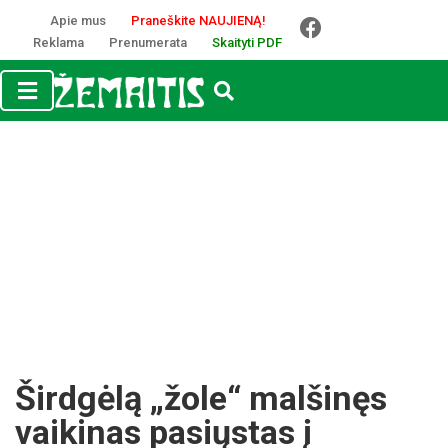
Apie mus
Praneškite NAUJIENĄ!
Reklama
Prenumerata
Skaityti PDF
Širdgėlą „žole“ malšinęs
vaikinas pasiųstas į