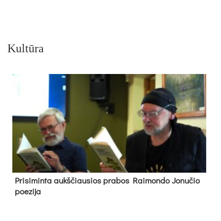
Kultūra
Pri­si­min­ta aukš­čiau­sios pra­bos Rai­mon­do Jo­nu­čio
poe­zi­ja