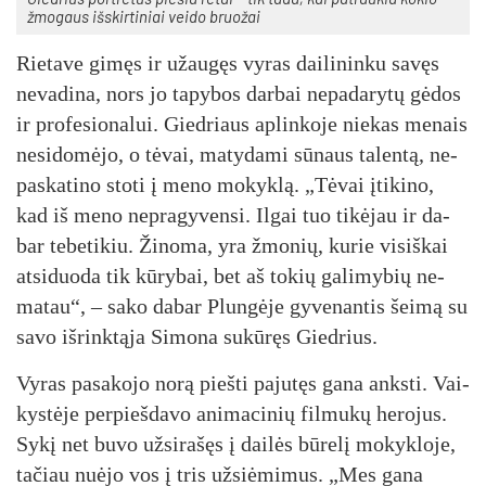
žmo­gaus iš­skir­ti­niai vei­do bruo­žai
Rie­ta­ve gi­męs ir užau­gęs vy­ras dai­li­nin­ku sa­vęs
ne­va­di­na, nors jo ta­py­bos dar­bai ne­pa­da­ry­tų gė­dos
ir pro­fe­sio­na­lui. Gied­riaus ap­lin­ko­je nie­kas me­nais
ne­si­do­mė­jo, o tė­vai, ma­ty­da­mi sū­naus ta­len­tą, ne­
pas­ka­ti­no sto­ti į me­no mo­kyk­lą. „Tė­vai įti­ki­no,
kad iš me­no ne­pra­gy­ven­si. Il­gai tuo ti­kė­jau ir da­
bar te­be­ti­kiu. Ži­no­ma, yra žmo­nių, ku­rie vi­siš­kai
at­si­duo­da tik kū­ry­bai, bet aš to­kių ga­li­my­bių ne­
ma­tau“, – sa­ko da­bar Plun­gė­je gy­ve­nan­tis šei­mą su
sa­vo iš­rink­tą­ja Si­mo­na su­kū­ręs Gied­rius.
Vy­ras pa­sa­ko­jo no­rą pieš­ti pa­ju­tęs ga­na anks­ti. Vai­
kys­tė­je per­pieš­da­vo ani­ma­ci­nių fil­mu­kų he­ro­jus.
Sy­kį net bu­vo už­si­ra­šęs į dai­lės bū­re­lį mo­kyk­lo­je,
ta­čiau nuė­jo vos į tris už­siė­mi­mus. „Mes ga­na