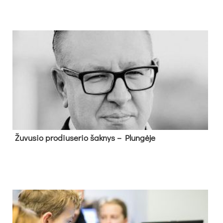
Žu­vu­sio pro­diu­se­rio šak­nys – Plun­gė­je