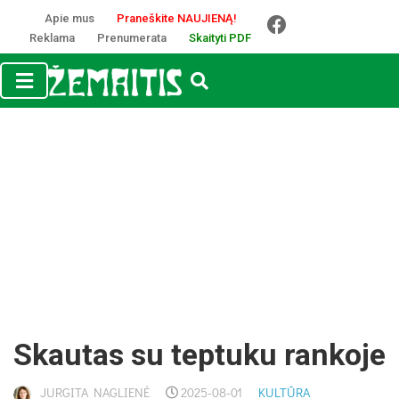
Apie mus
Praneškite NAUJIENĄ!
Reklama
Prenumerata
Skaityti PDF
Skau­tas su tep­tu­ku ran­ko­je
JURGITA NAGLIENĖ
2025-08-01
KULTŪRA