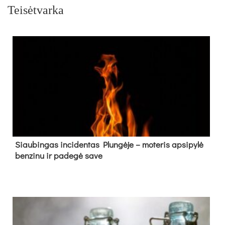
Teisėtvarka
Siau­bin­gas in­ci­den­tas Plun­gė­je – mo­te­ris ap­si­py­lė
ben­zi­nu ir pa­de­gė sa­ve