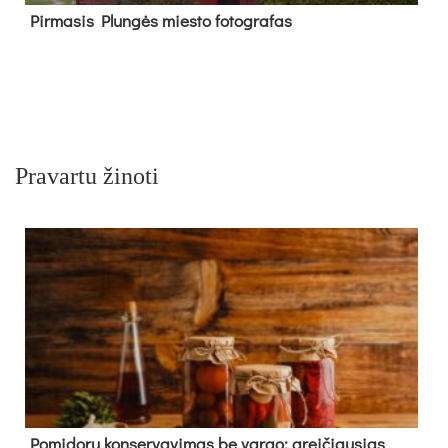
Pir­ma­sis Plun­gės mies­to fo­tog­ra­fas
Pravartu žinoti
Pomidorų konservavimas be vargo: greičiausias