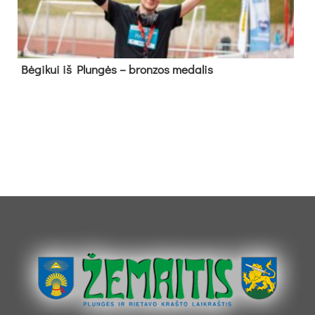
Bė­gi­kui iš Plun­gės – bron­zos me­da­lis