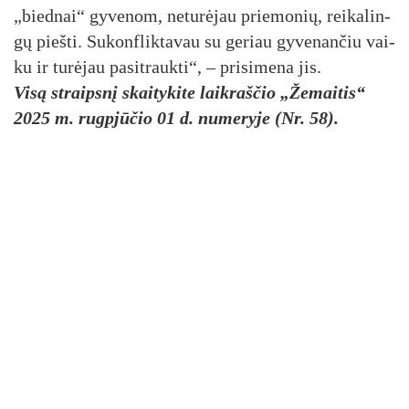
„bied­nai“ gy­ve­nom, ne­tu­rė­jau prie­mo­nių, rei­ka­lin­
gų pieš­ti. Su­konf­lik­ta­vau su ge­riau gy­ve­nan­čiu vai­
ku ir tu­rė­jau pa­si­trauk­ti“, – pri­si­me­na jis.
Visą straipsnį skaitykite laikraščio „Žemaitis“
2025 m. rugpjūčio 01 d. numeryje (Nr. 58).