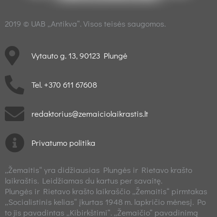
2019 © UAB „Antikva“. Visos teisės saugomos.
Vytauto g. 13, 90123 Plungė
Tel. +370 611 67608
redaktorius@zemaiciolaikrastis.lt
Privatumo politika
„Žemaitis“ yra didžiausias Plungės ir Rietavo krašto
laikraštis. Leidžiamas du kartus per savaitę.
Plungės ir Rietavo krašto laikraščio „Žemaitis“ pirmtakas
„Socialistinis kelias“ įkurtas 1948 m. lapkričio mėnesį. Po
to jis pavadintas „Kibirkštimi“. „Žemaičio“ pavadinimą