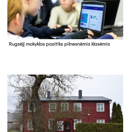
Rug­sė­jį mo­kyk­los pa­si­tiks pil­nes­nė­mis kla­sė­mis