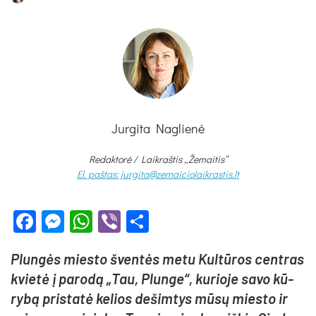
Jurgita Naglienė
Redaktorė /
Laikraštis „Žemaitis“
El. paštas: jurgita@zemaiciolaikrastis.lt
Facebook
Messenger
WhatsApp
Viber
Share
Plun­gės mies­to šven­tės me­tu Kul­tū­ros cent­ras
kvie­tė į pa­ro­dą „Tau, Plun­ge“, ku­rio­je sa­vo kū­
ry­bą pri­sta­tė ke­lios de­šim­tys mū­sų mies­to ir