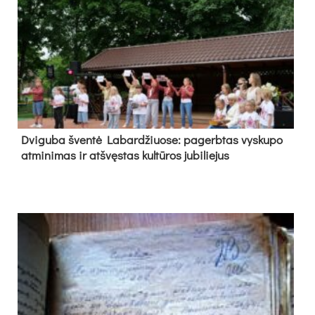
Dvi­gu­ba šven­tė La­bar­džiuo­se: pa­gerb­tas vys­ku­po
at­mi­ni­mas ir at­švęs­tas kul­tū­ros ju­bi­lie­jus