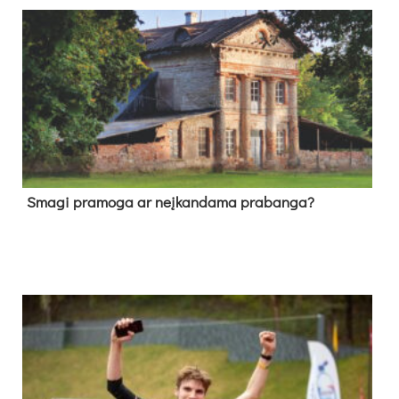
Sma­gi pra­mo­ga ar neį­kan­da­ma pra­ban­ga?