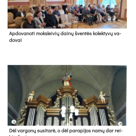
Ap­do­va­no­ti moks­lei­vių dai­nų šven­tės ko­lek­ty­vų va­
do­vai
Dėl var­go­nų su­si­ta­rė, o dėl pa­ra­pi­jos na­mų dar rei­