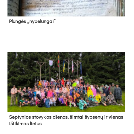
Plun­gės „ny­be­lun­gai“
Sep­ty­nios sto­vyk­los die­nos, šim­tai šyp­se­nų ir vie­nas
iš­ti­ki­mas lie­tus