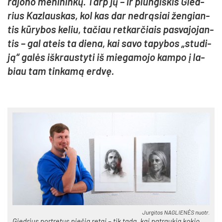
ra­jo­no me­ni­nin­kų. Tarp jų – ir plun­giš­kis Gied­
rius Kaz­laus­kas, kol kas dar ne­drą­siai žen­gian­
tis kū­ry­bos ke­liu, ta­čiau ret­kar­čiais pa­sva­jo­jan­
tis – gal ateis ta die­na, kai sa­vo ta­py­bos „stu­di­
ją“ ga­lės iš­kraus­ty­ti iš mie­ga­mo­jo kam­po į la­
biau tam tin­ka­mą erd­vę.
Jur­gi­tos NAG­LIE­NĖS nuo­tr.
Gied­rius po­rtre­tus pie­šia re­tai – tik ta­da, kai pa­trau­kia ko­kio