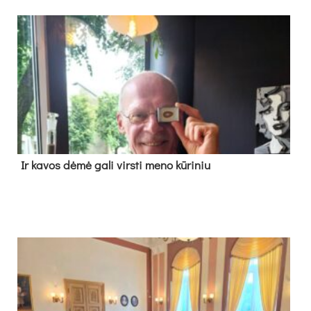
Ir ka­vos dė­mė ga­li virs­ti me­no kū­ri­niu