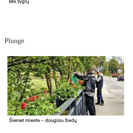
kės žy­gių
Plungė
Šie­met mies­te – dau­giau žie­dų