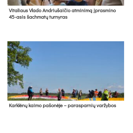
Vi­ta­liaus Vla­do And­riu­šai­čio at­mi­ni­mą įpras­mi­no
45-asis šach­ma­tų tur­ny­ras
Kark­lė­nų kai­mo pa­šo­nė­je – pa­ras­par­nių var­žy­bos