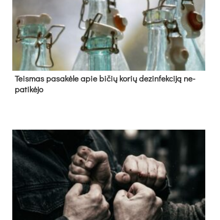
Teis­mas pa­sa­kė­le apie bi­čių ko­rių de­zin­fek­ci­ją ne­
pa­ti­kė­jo