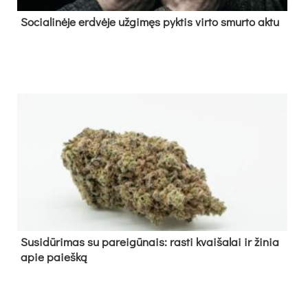
So­cia­li­nė­je erd­vė­je už­gi­męs pyk­tis vir­to smur­to ak­tu
Su­si­dū­ri­mas su pa­rei­gū­nais: ras­ti kvai­ša­lai ir ži­nia
apie paieš­ką