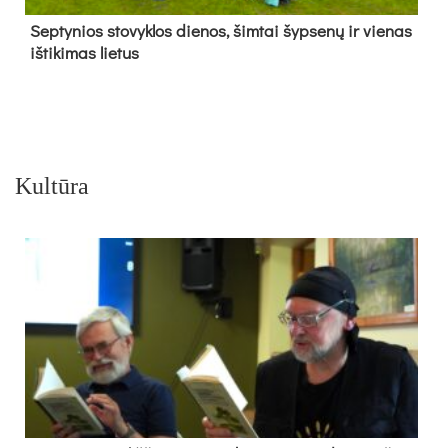
Sep­ty­nios sto­vyk­los die­nos, šim­tai šyp­se­nų ir vie­nas
iš­ti­ki­mas lie­tus
Kultūra