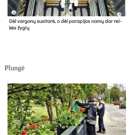
Dėl var­go­nų su­si­ta­rė, o dėl pa­ra­pi­jos na­mų dar rei­
kės žy­gių
Plungė