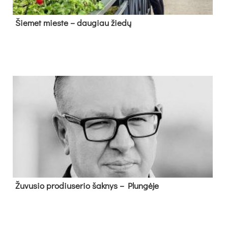
Šie­met mies­te – dau­giau žie­dų
Žu­vu­sio pro­diu­se­rio šak­nys – Plun­gė­je