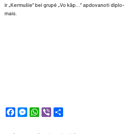
ir „Ker­mu­šie“ bei grupė „Vo kāp…“ ap­do­va­no­ti dip­lo­
mais.
Facebook
Messenger
WhatsApp
Viber
Share