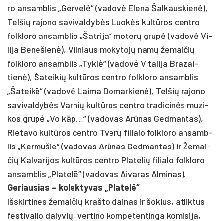
ro an­samb­lis „Ger­velė“ (va­dovė Ele­na Šal­kaus­kienė),
Tel­šių ra­jo­no sa­vi­val­dybės Luokės kultū­ros cent­ro
folk­lo­ro an­samb­lio „Šat­ri­ja“ mo­terų grupė (va­dovė Vi­
li­ja Be­ne­šienė), Vil­niaus mo­ky­tojų namų že­mai­čių
folk­lo­ro an­samb­lis „Tyklė“ (va­dovė Vi­ta­li­ja Bra­zai­
tienė), Ša­tei­kių kultū­ros cent­ro folk­lo­ro an­samb­lis
„Ša­teikē“ (va­dovė Lai­ma Do­mar­kienė), Tel­šių ra­jo­no
sa­vi­val­dybės Var­nių kultū­ros cent­ro tra­di­cinės mu­zi­
kos grupė „Vo kāp…“ (va­do­vas Arū­nas Ged­man­tas),
Rie­ta­vo kultū­ros cent­ro Tverų fi­lia­lo folk­lo­ro an­samb­
lis „Ker­mu­šie“ (va­do­vas Arū­nas Ged­man­tas) ir Že­mai­
čių Kal­va­ri­jos kultū­ros cent­ro Pla­te­lių fi­lia­lo folk­lo­ro
an­samb­lis „Pla­telē“ (va­do­vas Ai­va­ras Al­mi­nas).
Ge­riau­sias – ko­lek­ty­vas „Pla­telē“
Išs­kir­ti­nes že­mai­čių kraš­to dai­nas ir šo­kius, at­lik­tus
fes­ti­va­lio da­ly­vių, ver­ti­no kom­pe­te­ntin­ga ko­mi­si­ja,