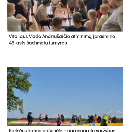
Vi­ta­liaus Vla­do And­riu­šai­čio at­mi­ni­mą įpras­mi­no
45-asis šach­ma­tų tur­ny­ras
Kark­lė­nų kai­mo pa­šo­nė­je – pa­ras­par­nių var­žy­bos