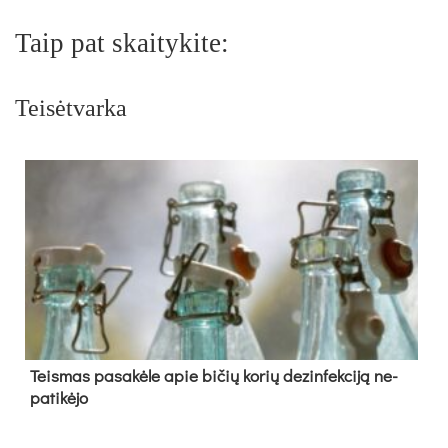
Taip pat skaitykite:
Teisėtvarka
Teis­mas pa­sa­kė­le apie bi­čių ko­rių de­zin­fek­ci­ją ne­
pa­ti­kė­jo