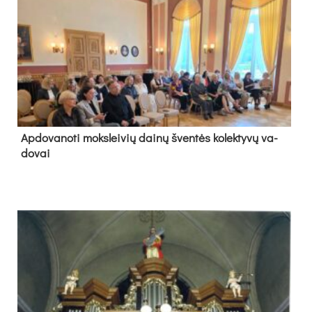
Ap­do­va­no­ti moks­lei­vių dai­nų šven­tės ko­lek­ty­vų va­
do­vai