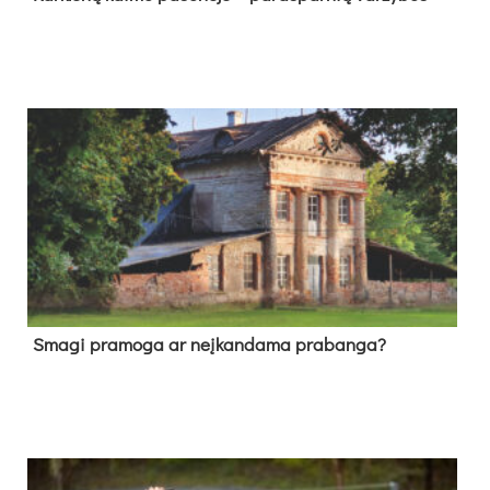
Sma­gi pra­mo­ga ar neį­kan­da­ma pra­ban­ga?