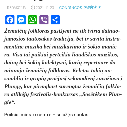
REDAKCIJA
2021-11-23
GONDINGOS PAPĖDĖJE
Facebook
Messenger
WhatsApp
Viber
Share
Že­mai­čių folk­lo­ras pa­si­žy­mi ne tik tvir­ta dai­nuo­
ja­mo­sios tau­to­sa­kos tra­di­ci­ja, bet ir sa­vi­ta inst­ru­
men­ti­ne mu­zi­ka bei mu­zi­ka­vi­mo ir šo­kio ma­nie­
ra. Vi­sa tai pui­kiai per­tei­kia liau­diš­kos mu­zi­kos,
dainų bei šo­kių ko­lek­ty­vai, ku­rių re­per­tua­re do­
mi­nuo­ja že­mai­čių folk­lo­ras. Ke­le­tas to­kių an­
samb­lių ir gru­pių pra­ėjusį sek­ma­dienį su­va­žia­vo į
Plungę, kur pirmą­kart su­reng­tas že­mai­čių folk­lo­
ro at­likėjų fes­ti­va­lis-kon­kur­sas „Sosėtė­kem Plun­
gie“.
Poilsiui miesto centre – sulūžęs suolas