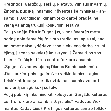
Kre­tin­gos, Gargždų, Tel­šių, Rie­ta­vo, Vil­niaus ir Var­nių.
Ži­no­ma, pub­liką links­mi­no ir šventės šei­mi­nin­kai – an­
samb­lis „Gon­din­ga“, ku­riam te­ko garbė pra­dėti ne
vieną va­landą tru­kusį kon­kur­sinį fes­ti­valį.
Po jų vedė­jai Ri­ta ir Eu­ge­ni­jus, vi­sos šventės me­tu
po­rinę apie že­mai­čių folk­lo­ro tra­di­ci­jas, apie tai, kad
anuo­met dai­na lydė­da­vo ko­ne kiek­vieną darbą ir su­si­
ėjimą, į sceną pa­kvietė ko­lek­tyvą iš Že­mai­ti­jos sos­
tinės – Tel­šių kultū­ros cent­ro folk­lo­ro an­samblį
„Spigėns“, va­do­vau­jamą Dia­nos Bomb­laus­kienės.
„Dai­nioukēm pa­kol galēm“, – svei­kin­da­mie­si ra­gi­no
tel­šiš­kiai. Ir pa­tys ne tik dvi dai­nas su­dai­na­vo, bet ir
ne vieną smagų šokį su­šo­ko.
Po jų pub­liką links­mi­no ki­ti ko­le­ty­vai: Gargždų kultū­ros
cent­ro folk­lo­ro an­samb­lis „Cy­ru­le­lis“ (va­do­vas Vid­
man­tas Ra­da­vi­čius), Kre­tin­gos kultū­ros cent­ro folk­lo­