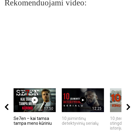
Rekomenduojami video:
17:50
12:25
Se7en – kai tamsa
10 įsimintinų
10 įtemptų, k
tampa meno kūriniu
detektyvinių serialų
stingdančių k
istorijų