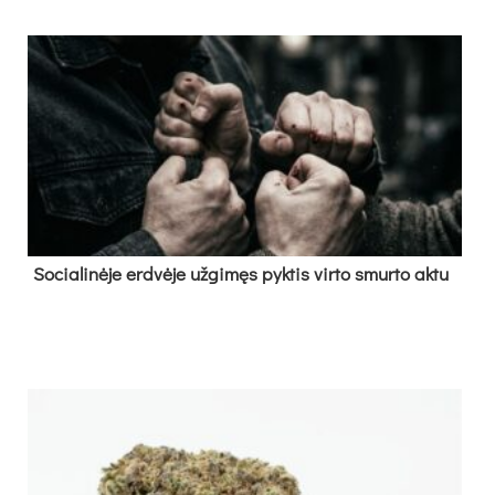
So­cia­li­nė­je erd­vė­je už­gi­męs pyk­tis vir­to smur­to ak­tu