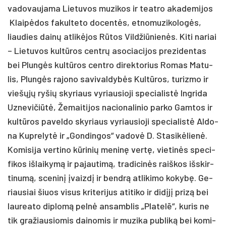
va­do­vau­ja­ma Lie­tu­vos mu­zi­kos ir teat­ro aka­de­mi­jos
Klaipė­dos fa­kul­te­to do­centės, et­no­mu­zi­ko­logės,
liau­dies dainų at­likė­jos Rūtos Vild­žiū­nienės. Ki­ti na­riai
– Lie­tu­vos kultū­ros centrų aso­cia­ci­jos pre­zi­den­tas
bei Plungės kultū­ros cent­ro di­rek­to­rius Ro­mas Ma­tu­
lis, Plungės ra­jo­no sa­vi­val­dybės Kultū­ros, tu­riz­mo ir
viešųjų ry­šių sky­riaus vy­riau­sio­ji spe­cia­listė Ing­ri­da
Uz­ne­vi­čiūtė, Že­mai­ti­jos na­cio­na­li­nio par­ko Gam­tos ir
kultū­ros pa­vel­do sky­riaus vy­riau­sio­ji spe­cia­listė Al­do­
na Kup­re­lytė ir „Gon­din­gos“ va­dovė D. Sta­sikė­lienė.
Ko­mi­si­ja ver­ti­no kūri­nių me­ninę vertę, vie­tinės spe­ci­
fi­kos iš­lai­kymą ir pa­jau­timą, tra­di­cinės raiš­kos išs­kir­
ti­numą, sce­ninį įvaizdį ir bendrą at­li­ki­mo ko­kybę. Ge­
riau­siai šiuos vi­sus kri­te­ri­jus ati­ti­ko ir didįjį pri­zą bei
lau­rea­to dip­lomą pelnė an­samb­lis „Pla­telē“, ku­ris ne
tik gra­žiau­sio­mis dai­no­mis ir mu­zi­ka pub­liką bei ko­mi­