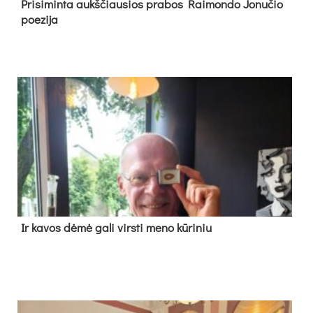
Pri­si­min­ta aukš­čiau­sios pra­bos Rai­mon­do Jo­nu­čio
poe­zi­ja
Ir ka­vos dė­mė ga­li virs­ti me­no kū­ri­niu