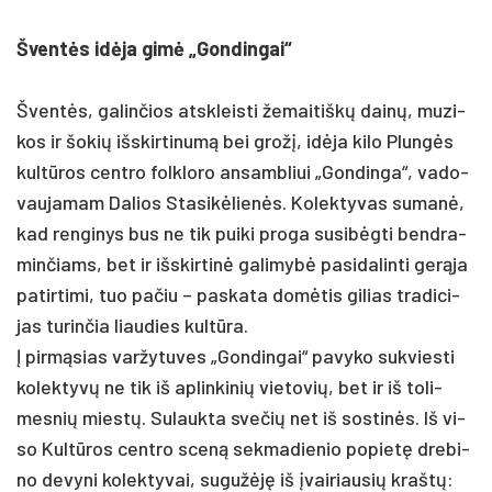
Šventės idė­ja gimė „Gon­din­gai“
Šventės, ga­lin­čios at­skleis­ti že­mai­tiškų dainų, mu­zi­
kos ir šo­kių išs­kir­ti­numą bei grožį, idė­ja ki­lo Plungės
kultū­ros cent­ro folk­lo­ro an­samb­liui „Gon­din­ga“, va­do­
vau­ja­mam Da­lios Sta­sikė­lienės. Ko­lek­ty­vas su­manė,
kad ren­gi­nys bus ne tik pui­ki pro­ga su­si­bėgti bend­ra­
min­čiams, bet ir išs­kir­tinė ga­li­mybė pa­si­da­lin­ti gerą­ja
pa­tir­ti­mi, tuo pa­čiu – pa­ska­ta domė­tis gi­lias tra­di­ci­
jas tu­rin­čia liau­dies kultū­ra.
Į pirmą­sias var­žy­tu­ves „Gon­din­gai“ pa­vy­ko su­kvies­ti
ko­lek­tyvų ne tik iš ap­lin­ki­nių vie­to­vių, bet ir iš to­li­
mes­nių miestų. Su­lauk­ta sve­čių net iš sos­tinės. Iš vi­
so Kultū­ros cent­ro sceną sek­ma­die­nio po­pietę dre­bi­
no de­vy­ni ko­lek­ty­vai, su­gužėję iš įvai­riau­sių kraštų: