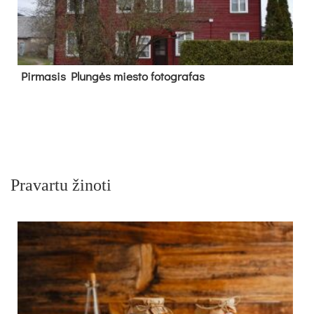
Pir­ma­sis Plun­gės mies­to fo­tog­ra­fas
Pravartu žinoti