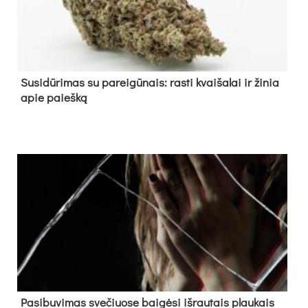
Su­si­dū­ri­mas su pa­rei­gū­nais: ras­ti kvai­ša­lai ir ži­nia
apie paieš­ką
Pa­si­bu­vi­mas sve­čiuo­se bai­gė­si iš­rau­tais plau­kais