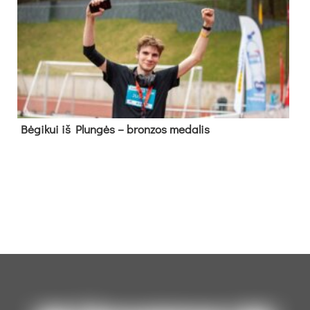
Bė­gi­kui iš Plun­gės – bron­zos me­da­lis