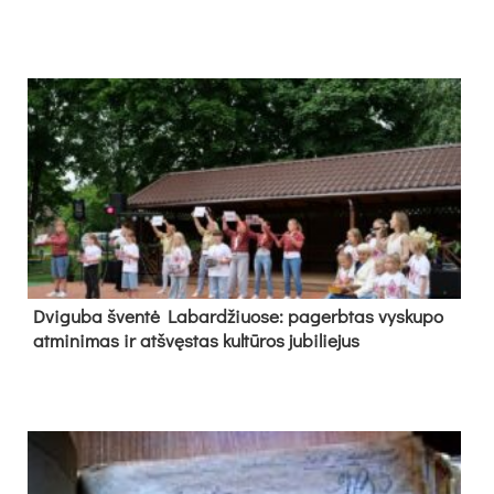
Dvi­gu­ba šven­tė La­bar­džiuo­se: pa­gerb­tas vys­ku­po
at­mi­ni­mas ir at­švęs­tas kul­tū­ros ju­bi­lie­jus