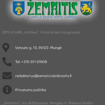
2019 © UAB „Antikva“. Visos teisės saugomos.
Vytauto g. 13, 90123 Plungė
Tel. +370 611 67608
redaktorius@zemaiciolaikrastis.lt
Privatumo politika
„Žemaitis“ yra didžiausias Plungės ir Rietavo krašto