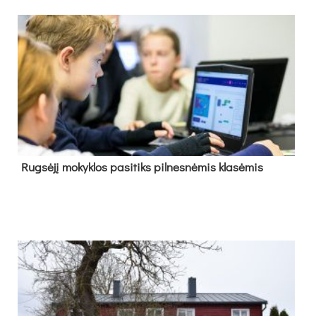
Rug­sė­jį mo­kyk­los pa­si­tiks pil­nes­nė­mis kla­sė­mis