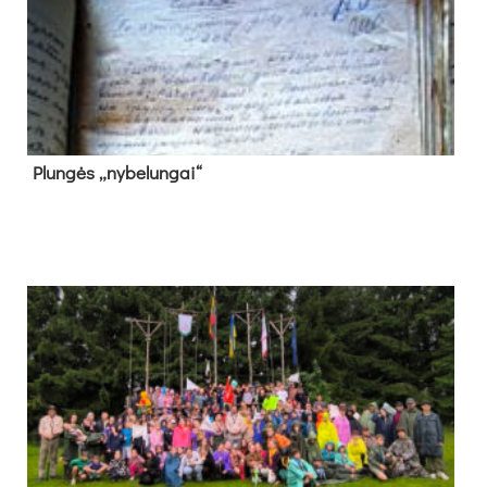
Plun­gės „ny­be­lun­gai“