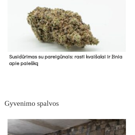
Su­si­dū­ri­mas su pa­rei­gū­nais: ras­ti kvai­ša­lai ir ži­nia
apie paieš­ką
Gyvenimo spalvos