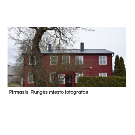
Pir­ma­sis Plun­gės mies­to fo­tog­ra­fas