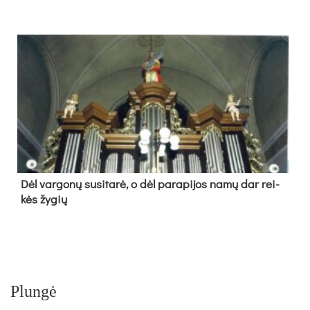
Dėl var­go­nų su­si­ta­rė, o dėl pa­ra­pi­jos na­mų dar rei­
kės žy­gių
Plungė