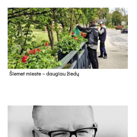
Šie­met mies­te – dau­giau žie­dų