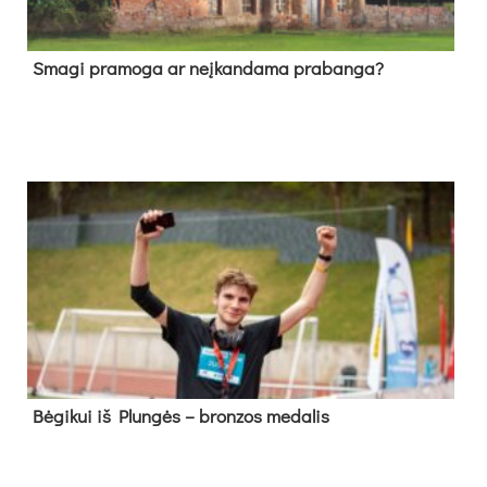
Sma­gi pra­mo­ga ar neį­kan­da­ma pra­ban­ga?
Bė­gi­kui iš Plun­gės – bron­zos me­da­lis