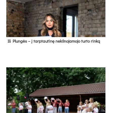
Iš Plungės – į tarptautinę nekilnojamojo turto rinką