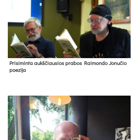
Pri­si­min­ta aukš­čiau­sios pra­bos Rai­mon­do Jo­nu­čio
poe­zi­ja