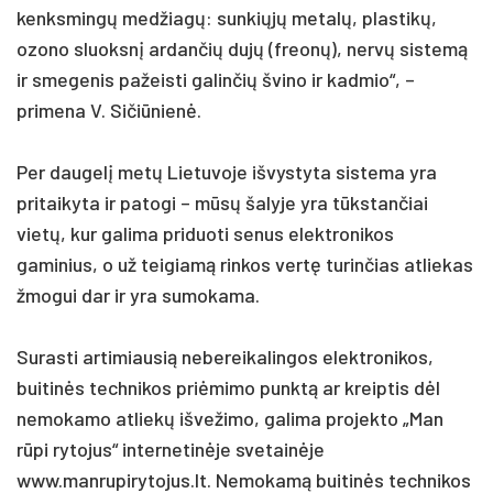
kenksmingų medžiagų: sunkiųjų metalų, plastikų,
ozono sluoksnį ardančių dujų (freonų), nervų sistemą
ir smegenis pažeisti galinčių švino ir kadmio“, –
primena V. Sičiūnienė.
Per daugelį metų Lietuvoje išvystyta sistema yra
pritaikyta ir patogi – mūsų šalyje yra tūkstančiai
vietų, kur galima priduoti senus elektronikos
gaminius, o už teigiamą rinkos vertę turinčias atliekas
žmogui dar ir yra sumokama.
Surasti artimiausią nebereikalingos elektronikos,
buitinės technikos priėmimo punktą ar kreiptis dėl
nemokamo atliekų išvežimo, galima projekto „Man
rūpi rytojus“ internetinėje svetainėje
www.manrupirytojus.lt. Nemokamą buitinės technikos