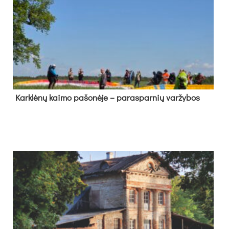
Kark­lė­nų kai­mo pa­šo­nė­je – pa­ras­par­nių var­žy­bos