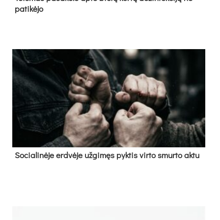
pa­ti­kė­jo
So­cia­li­nė­je erd­vė­je už­gi­męs pyk­tis vir­to smur­to ak­tu