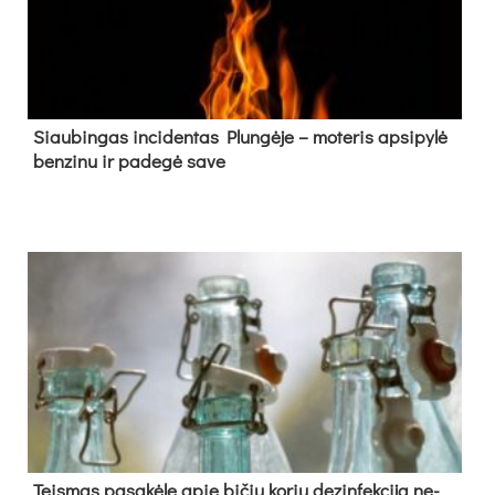
Siau­bin­gas in­ci­den­tas Plun­gė­je – mo­te­ris ap­si­py­lė
ben­zi­nu ir pa­de­gė sa­ve
Teis­mas pa­sa­kė­le apie bi­čių ko­rių de­zin­fek­ci­ją ne­