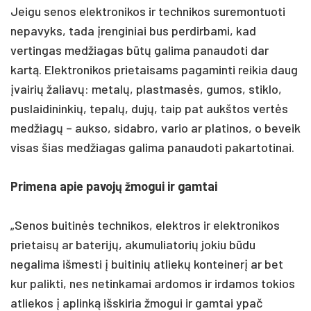
Jeigu senos elektronikos ir technikos suremontuoti
nepavyks, tada įrenginiai bus perdirbami, kad
vertingas medžiagas būtų galima panaudoti dar
kartą. Elektronikos prietaisams pagaminti reikia daug
įvairių žaliavų: metalų, plastmasės, gumos, stiklo,
puslaidininkių, tepalų, dujų, taip pat aukštos vertės
medžiagų – aukso, sidabro, vario ar platinos, o beveik
visas šias medžiagas galima panaudoti pakartotinai.
Primena apie pavojų žmogui ir gamtai
„Senos buitinės technikos, elektros ir elektronikos
prietaisų ar baterijų, akumuliatorių jokiu būdu
negalima išmesti į buitinių atliekų konteinerį ar bet
kur palikti, nes netinkamai ardomos ir irdamos tokios
atliekos į aplinką išskiria žmogui ir gamtai ypač