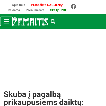
Apie mus
Praneškite NAUJIENĄ!
Reklama
Prenumerata
Skaityti PDF
Skuba į pagalbą
prikaupusiems daiktų: