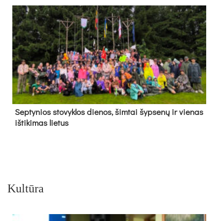
Sep­ty­nios sto­vyk­los die­nos, šim­tai šyp­se­nų ir vie­nas
iš­ti­ki­mas lie­tus
Kultūra