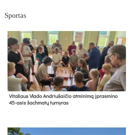
Sportas
Vi­ta­liaus Vla­do And­riu­šai­čio at­mi­ni­mą įpras­mi­no
45-asis šach­ma­tų tur­ny­ras