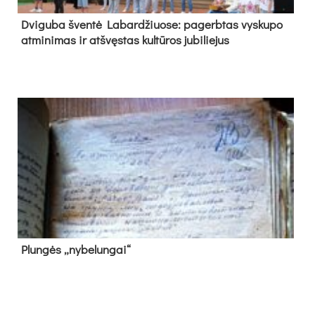
Dvi­gu­ba šven­tė La­bar­džiuo­se: pa­gerb­tas vys­ku­po
at­mi­ni­mas ir at­švęs­tas kul­tū­ros ju­bi­lie­jus
Plun­gės „ny­be­lun­gai“