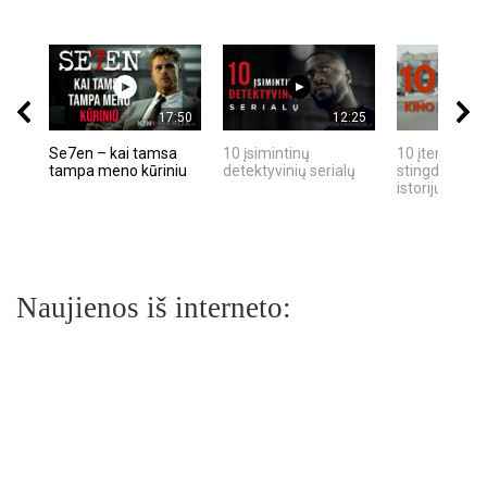
17:50
12:25
Se7en – kai tamsa
10 įsimintinų
10 įtemptų, k
tampa meno kūriniu
detektyvinių serialų
stingdančių k
istorijų
Naujienos iš interneto: