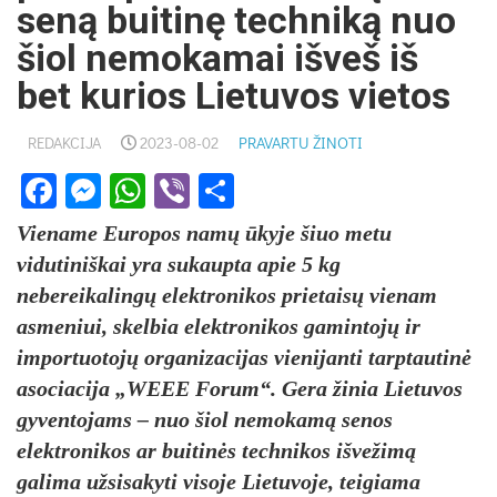
seną buitinę techniką nuo
šiol nemokamai išveš iš
bet kurios Lietuvos vietos
REDAKCIJA
2023-08-02
PRAVARTU ŽINOTI
Facebook
Messenger
WhatsApp
Viber
Share
Viename Europos namų ūkyje šiuo metu
vidutiniškai yra sukaupta apie 5 kg
nebereikalingų elektronikos prietaisų vienam
asmeniui, skelbia elektronikos gamintojų ir
importuotojų organizacijas vienijanti tarptautinė
asociacija „WEEE Forum“. Gera žinia Lietuvos
gyventojams – nuo šiol nemokamą senos
elektronikos ar buitinės technikos išvežimą
galima užsisakyti visoje Lietuvoje, teigiama