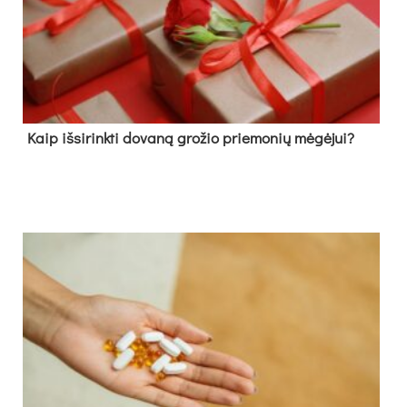
Kaip išsirinkti dovaną grožio priemonių mėgėjui?