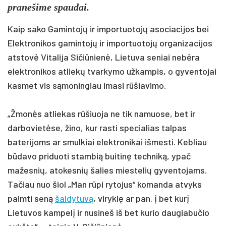
pranešime spaudai.
Kaip sako Gamintojų ir importuotojų asociacijos bei
Elektronikos gamintojų ir importuotojų organizacijos
atstovė Vitalija Sičiūnienė, Lietuva seniai nebėra
elektronikos atliekų tvarkymo užkampis, o gyventojai
kasmet vis sąmoningiau imasi rūšiavimo.
„Žmonės atliekas rūšiuoja ne tik namuose, bet ir
darbovietėse, žino, kur rasti specialias talpas
baterijoms ar smulkiai elektronikai išmesti. Kebliau
būdavo priduoti stambią buitinę techniką, ypač
mažesnių, atokesnių šalies miestelių gyventojams.
Tačiau nuo šiol „Man rūpi rytojus“ komanda atvyks
paimti seną
šaldytuvą
, viryklę ar pan. į bet kurį
Lietuvos kampelį ir nusineš iš bet kurio daugiabučio