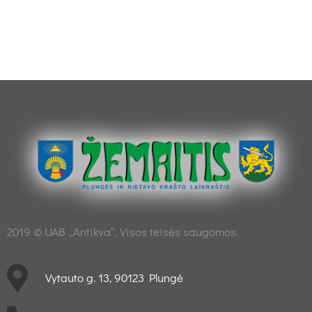
2019 © UAB „Antikva“. Visos teisės saugomos.
Vytauto g. 13, 90123 Plungė