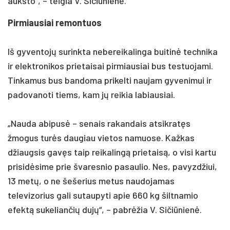
aukšto“, – teigia V. Sičiūnienė.
Pirmiausiai remontuos
Iš gyventojų surinkta nebereikalinga buitinė technika
ir elektronikos prietaisai pirmiausiai bus testuojami.
Tinkamus bus bandoma prikelti naujam gyvenimui ir
padovanoti tiems, kam jų reikia labiausiai.
„Nauda abipusė – senais rakandais atsikratęs
žmogus turės daugiau vietos namuose. Kažkas
džiaugsis gavęs taip reikalingą prietaisą, o visi kartu
prisidėsime prie švaresnio pasaulio. Nes, pavyzdžiui,
13 metų, o ne šešerius metus naudojamas
televizorius gali sutaupyti apie 660 kg šiltnamio
efektą sukeliančių dujų“, – pabrėžia V. Sičiūnienė.