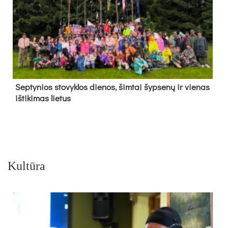
Sep­ty­nios sto­vyk­los die­nos, šim­tai šyp­se­nų ir vie­nas
iš­ti­ki­mas lie­tus
Kultūra