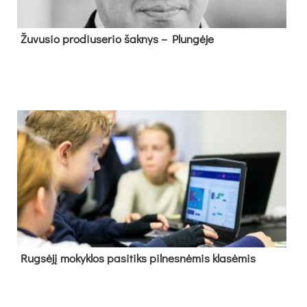
Žu­vu­sio pro­diu­se­rio šak­nys – Plun­gė­je
Rug­sė­jį mo­kyk­los pa­si­tiks pil­nes­nė­mis kla­sė­mis