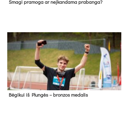
Sma­gi pra­mo­ga ar neį­kan­da­ma pra­ban­ga?
Bė­gi­kui iš Plun­gės – bron­zos me­da­lis