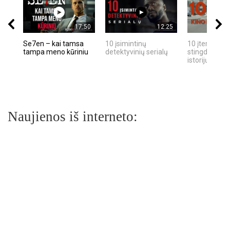
17:50
12:25
Se7en – kai tamsa
10 įsimintinų
10 įtemptų, k
tampa meno kūriniu
detektyvinių serialų
stingdančių k
istorijų
Naujienos iš interneto: