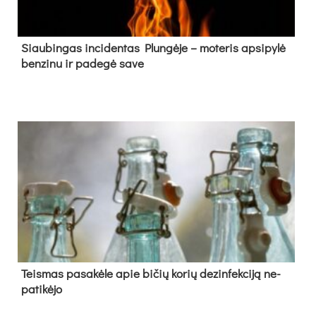
Siau­bin­gas in­ci­den­tas Plun­gė­je – mo­te­ris ap­si­py­lė
ben­zi­nu ir pa­de­gė sa­ve
Teis­mas pa­sa­kė­le apie bi­čių ko­rių de­zin­fek­ci­ją ne­
pa­ti­kė­jo