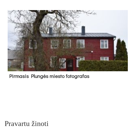
Pir­ma­sis Plun­gės mies­to fo­tog­ra­fas
Pravartu žinoti