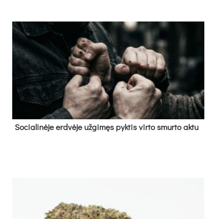
So­cia­li­nė­je erd­vė­je už­gi­męs pyk­tis vir­to smur­to ak­tu