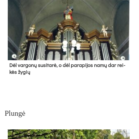
Dėl var­go­nų su­si­ta­rė, o dėl pa­ra­pi­jos na­mų dar rei­
kės žy­gių
Plungė