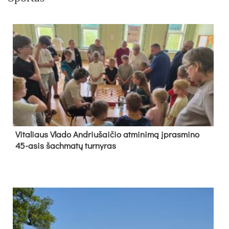
Vi­ta­liaus Vla­do And­riu­šai­čio at­mi­ni­mą įpras­mi­no
45-asis šach­ma­tų tur­ny­ras