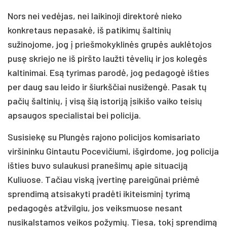
Nors nei vedėjas, nei laikinoji direktorė nieko
konkretaus nepasakė, iš patikimų šaltinių
sužinojome, jog į priešmokyklinės grupės auklėtojos
pusę skriejo ne iš piršto laužti tėvelių ir jos kolegės
kaltinimai. Esą tyrimas parodė, jog pedagogė išties
per daug sau leido ir šiurkščiai nusižengė. Pasak tų
pačių šaltinių, į visą šią istoriją įsikišo vaiko teisių
apsaugos specialistai bei policija.
Susisiekę su Plungės rajono policijos komisariato
viršininku Gintautu Pocevičiumi, išgirdome, jog policija
išties buvo sulaukusi pranešimų apie situaciją
Kuliuose. Tačiau viską įvertinę pareigūnai priėmė
sprendimą atsisakyti pradėti ikiteisminį tyrimą
pedagogės atžvilgiu, jos veiksmuose nesant
nusikalstamos veikos požymių. Tiesa, tokį sprendimą