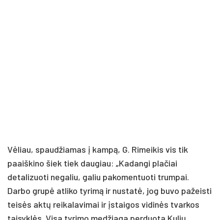
Vėliau, spaudžiamas į kampą, G. Rimeikis vis tik
paaiškino šiek tiek daugiau: „Kadangi plačiai
detalizuoti negaliu, galiu pakomentuoti trumpai.
Darbo grupė atliko tyrimą ir nustatė, jog buvo pažeisti
teisės aktų reikalavimai ir įstaigos vidinės tvarkos
taisyklės. Visa tyrimo medžiaga perduota Kulių