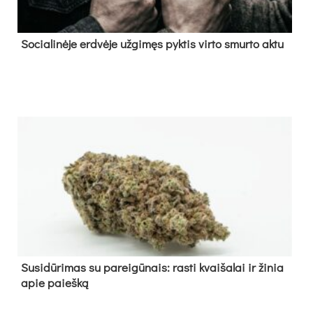
So­cia­li­nė­je erd­vė­je už­gi­męs pyk­tis vir­to smur­to ak­tu
Su­si­dū­ri­mas su pa­rei­gū­nais: ras­ti kvai­ša­lai ir ži­nia
apie paieš­ką