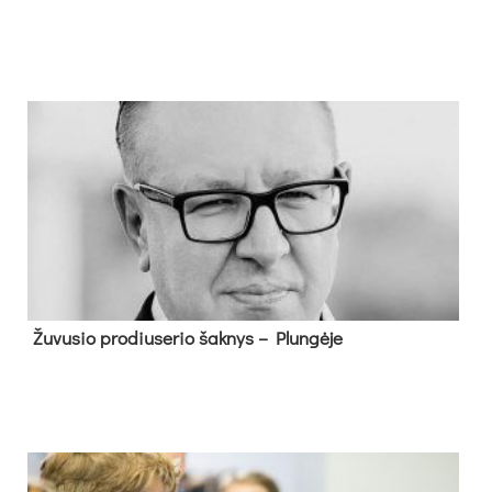
Žu­vu­sio pro­diu­se­rio šak­nys – Plun­gė­je