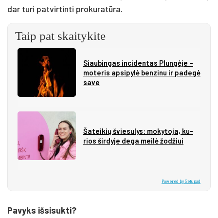
dar turi patvirtinti prokuratūra.
Taip pat skaitykite
Siau­bin­gas in­ci­den­tas Plun­gė­je –
mo­te­ris ap­si­py­lė ben­zi­nu ir pa­de­gė
sa­ve
Ša­tei­kių švie­su­lys: mo­ky­to­ja, ku­
rios šir­dy­je de­ga mei­lė žo­džiui
Powered by Setupad
Pavyks išsisukti?