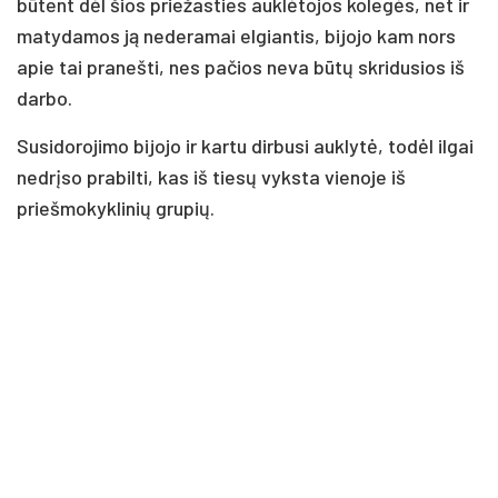
būtent dėl šios priežasties auklėtojos kolegės, net ir
matydamos ją nederamai elgiantis, bijojo kam nors
apie tai pranešti, nes pačios neva būtų skridusios iš
darbo.
Susidorojimo bijojo ir kartu dirbusi auklytė, todėl ilgai
nedrįso prabilti, kas iš tiesų vyksta vienoje iš
priešmokyklinių grupių.