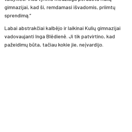
gimnazijai, kad ši, remdamasi išvadomis, priimtų
sprendimą.“
Labai abstrakčiai kalbėjo ir laikinai Kulių gimnazijai
vadovaujanti Inga Blėdienė. Ji tik patvirtino, kad
pažeidimų būta, tačiau kokie jie, neįvardijo.