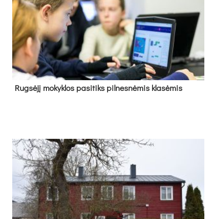
Rug­sė­jį mo­kyk­los pa­si­tiks pil­nes­nė­mis kla­sė­mis