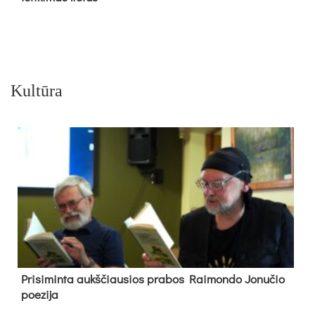
Kultūra
Pri­si­min­ta aukš­čiau­sios pra­bos Rai­mon­do Jo­nu­čio
poe­zi­ja