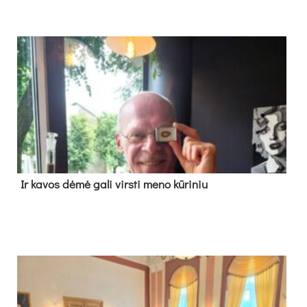
Ir ka­vos dė­mė ga­li virs­ti me­no kū­ri­niu