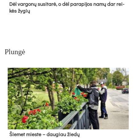
Dėl var­go­nų su­si­ta­rė, o dėl pa­ra­pi­jos na­mų dar rei­
kės žy­gių
Plungė
Šie­met mies­te – dau­giau žie­dų