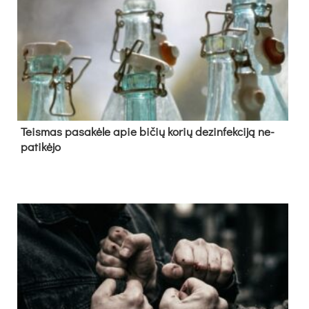
Teis­mas pa­sa­kė­le apie bi­čių ko­rių de­zin­fek­ci­ją ne­
pa­ti­kė­jo