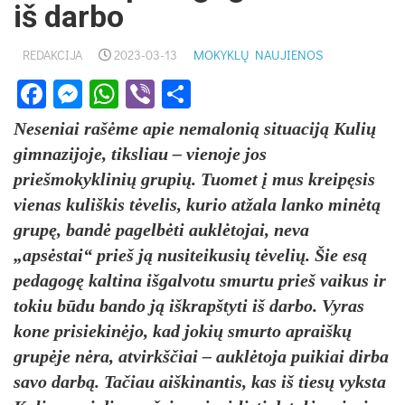
iš darbo
REDAKCIJA
2023-03-13
MOKYKLŲ NAUJIENOS
Facebook
Messenger
WhatsApp
Viber
Share
Neseniai rašėme apie nemalonią situaciją Kulių
gimnazijoje, tiksliau – vienoje jos
priešmokyklinių grupių. Tuomet į mus kreipęsis
vienas kuliškis tėvelis, kurio atžala lanko minėtą
grupę, bandė pagelbėti auklėtojai, neva
„apsėstai“ prieš ją nusiteikusių tėvelių. Šie esą
pedagogę kaltina išgalvotu smurtu prieš vaikus ir
tokiu būdu bando ją iškrapštyti iš darbo. Vyras
kone prisiekinėjo, kad jokių smurto apraiškų
grupėje nėra, atvirkščiai – auklėtoja puikiai dirba
savo darbą. Tačiau aiškinantis, kas iš tiesų vyksta