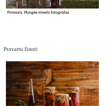
Pir­ma­sis Plun­gės mies­to fo­tog­ra­fas
Pravartu žinoti