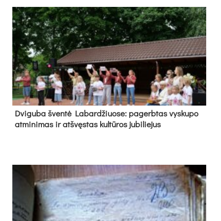
Dvi­gu­ba šven­tė La­bar­džiuo­se: pa­gerb­tas vys­ku­po
at­mi­ni­mas ir at­švęs­tas kul­tū­ros ju­bi­lie­jus