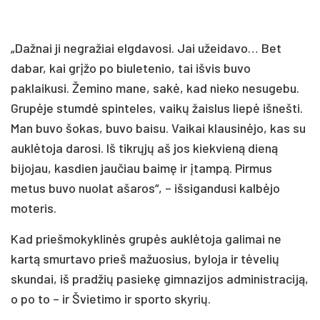
„Dažnai ji negražiai elgdavosi. Jai užeidavo… Bet
dabar, kai grįžo po biuletenio, tai išvis buvo
paklaikusi. Žemino mane, sakė, kad nieko nesugebu.
Grupėje stumdė spinteles, vaikų žaislus liepė išnešti.
Man buvo šokas, buvo baisu. Vaikai klausinėjo, kas su
auklėtoja darosi. Iš tikrųjų aš jos kiekvieną dieną
bijojau, kasdien jaučiau baimę ir įtampą. Pirmus
metus buvo nuolat ašaros“, – išsigandusi kalbėjo
moteris.
Kad priešmokyklinės grupės auklėtoja galimai ne
kartą smurtavo prieš mažuosius, byloja ir tėvelių
skundai, iš pradžių pasiekę gimnazijos administraciją,
o po to – ir Švietimo ir sporto skyrių.