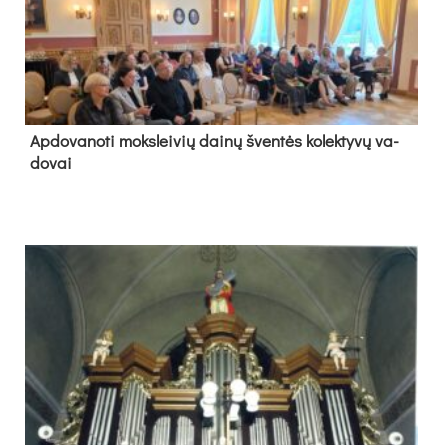
Ap­do­va­no­ti moks­lei­vių dai­nų šven­tės ko­lek­ty­vų va­
do­vai