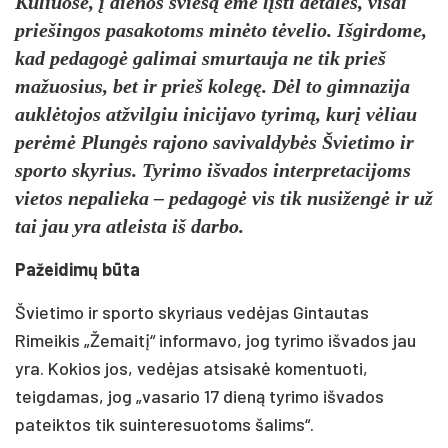
Kuliuose, į dienos šviesą ėmė lįsti detalės, visai
priešingos pasakotoms minėto tėvelio. Išgirdome,
kad pedagogė galimai smurtauja ne tik prieš
mažuosius, bet ir prieš kolegę. Dėl to gimnazija
auklėtojos atžvilgiu inicijavo tyrimą, kurį vėliau
perėmė Plungės rajono savivaldybės Švietimo ir
sporto skyrius. Tyrimo išvados interpretacijoms
vietos nepalieka – pedagogė vis tik nusižengė ir už
tai jau yra atleista iš darbo.
Pažeidimų būta
Švietimo ir sporto skyriaus vedėjas Gintautas
Rimeikis „Žemaitį“ informavo, jog tyrimo išvados jau
yra. Kokios jos, vedėjas atsisakė komentuoti,
teigdamas, jog „vasario 17 dieną tyrimo išvados
pateiktos tik suinteresuotoms šalims“.