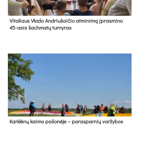
Vi­ta­liaus Vla­do And­riu­šai­čio at­mi­ni­mą įpras­mi­no
45-asis šach­ma­tų tur­ny­ras
Kark­lė­nų kai­mo pa­šo­nė­je – pa­ras­par­nių var­žy­bos