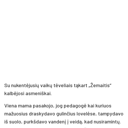
Su nukentėjusių vaikų tėveliais tąkart „Žemaitis“
kalbėjosi asmeniškai.
Viena mama pasakojo, jog pedagogė kai kuriuos
mažuosius draskydavo gulinčius lovelėse, tampydavo
iš suolo, purkšdavo vandenį į veidą, kad nusiramintų.