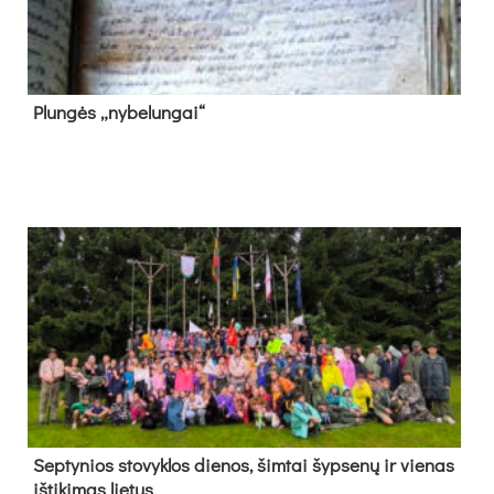
Plun­gės „ny­be­lun­gai“
Sep­ty­nios sto­vyk­los die­nos, šim­tai šyp­se­nų ir vie­nas
iš­ti­ki­mas lie­tus