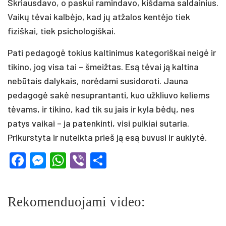
Skriausdavo, o paskui ramindavo, kišdama saldainius.
Vaikų tėvai kalbėjo, kad jų atžalos kentėjo tiek
fiziškai, tiek psichologiškai.
Pati pedagogė tokius kaltinimus kategoriškai neigė ir
tikino, jog visa tai – šmeižtas. Esą tėvai ją kaltina
nebūtais dalykais, norėdami susidoroti. Jauna
pedagogė sakė nesuprantanti, kuo užkliuvo keliems
tėvams, ir tikino, kad tik su jais ir kyla bėdų, nes
patys vaikai – ja patenkinti, visi puikiai sutaria.
Prikurstyta ir nuteikta prieš ją esą buvusi ir auklytė.
Facebook
Messenger
WhatsApp
Viber
Share
Rekomenduojami video: