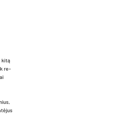
ę kitą
ik re­
ai
­nius,
at­ėjus