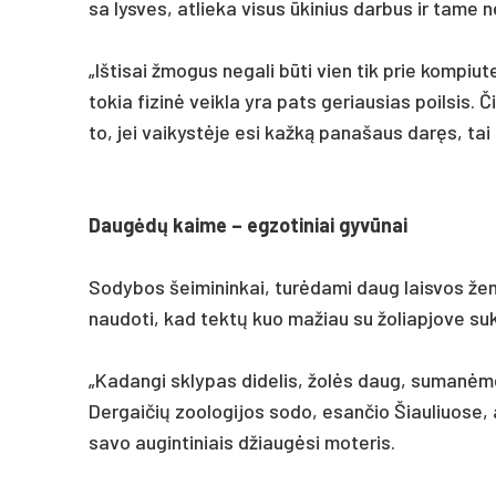
sa lys­ves, at­lie­ka vi­sus ūki­nius dar­bus ir ta­me n
„Iš­ti­sai žmo­gus ne­ga­li būti vien tik prie kom­piu­te
to­kia fi­zinė veik­la yra pa­ts ge­riau­sias poil­sis
to, jei vai­kystė­je esi kažką pa­na­šaus daręs, tai
Daugėdų kai­me – eg­zo­ti­niai gyvū­nai
So­dy­bos šei­mi­nin­kai, turė­da­mi daug lais­vos žem
nau­do­ti, kad tektų kuo ma­žiau su žo­liap­jo­ve su­k
„Ka­dan­gi skly­pas di­de­lis, žolės daug, su­manė­
Der­gai­čių zoo­lo­gi­jos so­do, esan­čio Šiau­liuo­se, 
sa­vo au­gin­ti­niais džiaugė­si mo­te­ris.