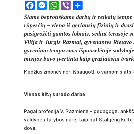
Facebook
Messenger
WhatsApp
Viber
Share
Šia­me be­pro­tiš­ka­me darbų ir rei­kalų tem­pe 
rūpes­čių – vie­na iš ge­riau­sių fi­zi­nių ir dva­s
pa­si­grožė­ti gam­tos lo­biais, sėdint te­ra­so­je 
Vi­li­ja ir Jur­gis Raz­mai, gy­ve­nan­tys Rie­ta­v
gy­ve­ni­mo tem­pu sa­vo iš­puo­selė­to­je so­dy­bo
mi­si­jos bu­vo įver­tin­ta kaip gra­žiau­siai tvar­
Medžius žmonės nori išsaugoti, o varnomis atsi
Vie­nas kitą su­ra­do dar­be
Pa­gal pro­fe­siją V. Raz­mienė – pe­da­gogė, ankš­čia
val­dybės ta­ry­bos narė, taip pat Stalgėnų kultū­ro
dovė.