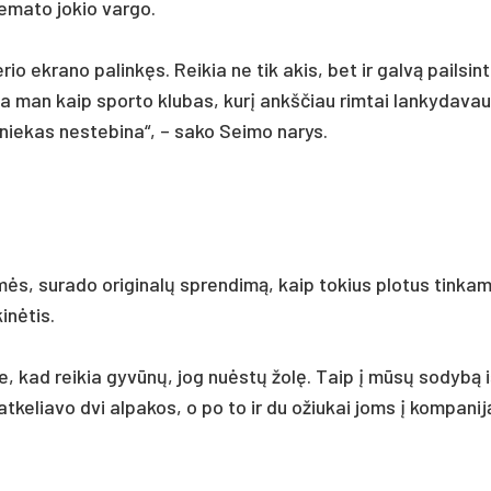
e­ma­to jo­kio var­go.
­rio ek­ra­no pa­linkęs. Rei­kia ne tik akis, bet ir galvą pail­sin­t
. Čia man kaip spor­to klu­bas, kurį ankš­čiau rim­tai lan­ky­da­va
 nie­kas ne­ste­bi­na“, – sa­ko Seimo narys.
ės, su­ra­do ori­gi­nalų spren­dimą, kaip to­kius plo­tus tin­ka­m
inė­tis.
me, kad rei­kia gyvūnų, jog nu­ėstų žolę. Taip į mūsų so­dybą 
at­ke­lia­vo dvi al­pa­kos, o po to ir du ožiu­kai joms į kom­pa­nij