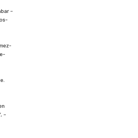
a­bar –
gos-
i­mez­
ie­
je.
ien
“, –