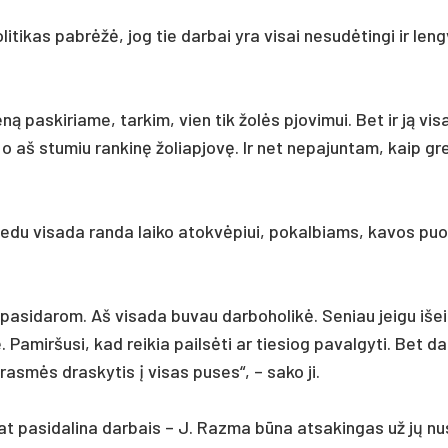
­li­ti­kas pa­brėžė, jog tie dar­bai yra vi­sai ne­sudė­tin­gi ir leng
ą pa­ski­ria­me, tar­kim, vien tik žolės pjo­vi­mui. Bet ir ją vi­s
i, o aš stu­miu ran­kinę žo­liap­jovę. Ir net ne­pa­jun­tam, kaip gre
 jie­du vi­sa­da ran­da lai­ko ato­kvėpiui, po­kal­biams, ka­vos pu
 pa­si­da­rom. Aš vi­sa­da bu­vau dar­bo­ho­likė. Se­niau jei­gu iše
 Pa­mir­šu­si, kad rei­kia pailsė­ti ar tie­siog pa­val­gy­ti. Bet da
­smės dras­ky­tis į vi­sas pu­ses“, – sa­ko ji.
at pa­si­da­li­na dar­bais – J. Raz­ma būna at­sa­kin­gas už jų nu