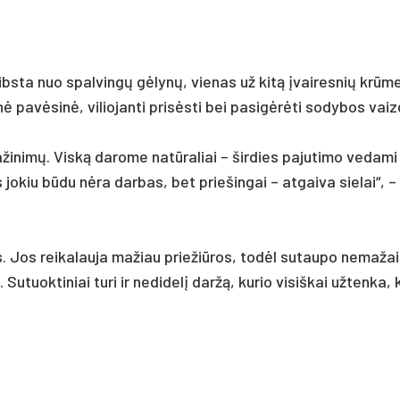
ibs­ta nuo spal­vingų gėlynų, vie­nas už kitą įvai­res­nių krūme­
inė pa­vėsinė, vi­lio­jan­ti pri­sėsti bei pa­si­gėrėti so­dy­bos vaiz
ži­nimų. Viską da­ro­me natū­ra­liai – šir­dies pa­ju­ti­mo ve­da­mi 
jo­kiu būdu nėra dar­bas, bet prie­šin­gai – at­gai­va sie­lai“, 
os rei­ka­lau­ja ma­žiau prie­žiū­ros, todėl su­tau­po ne­ma­žai
 Su­tuok­ti­niai tu­ri ir ne­di­delį daržą, ku­rio vi­siš­kai už­ten­ka,