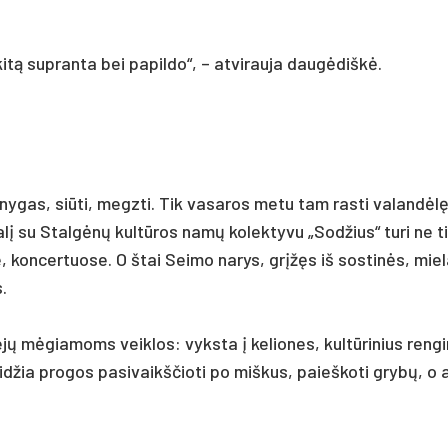
itą su­pran­ta bei pa­pil­do“, – at­vi­rau­ja daugė­diškė.
kny­gas, siū­ti, megz­ti. Tik va­sa­ros me­tu tam ras­ti va­landėl
lį su Stalgėnų kultū­ros namų ko­lek­ty­vu „Sod­žius“ tu­ri ne t
se, kon­cer­tuo­se. O štai Sei­mo na­rys, grįžęs iš sos­tinės, mie­l
s.
viejų mėgia­moms veik­los: vyks­ta į ke­lio­nes, kultū­ri­nius ren­gi
leid­žia pro­gos pa­si­vaikš­čio­ti po miš­kus, paieš­ko­ti grybų, o 