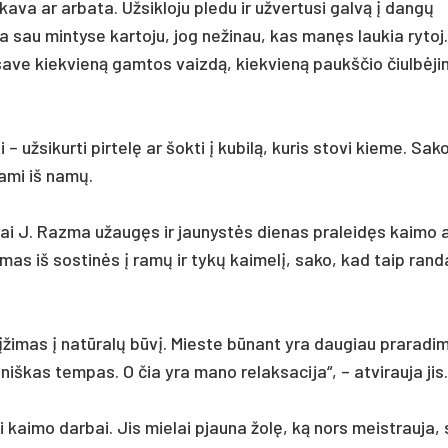
ka­va ar ar­ba­ta. Už­sik­lo­ju ple­du ir už­ver­tu­si galvą į dangų
da sau min­ty­se kar­to­ju, jog ne­ži­nau, kas manęs lau­kia ry­toj
 sa­ve kiek­vieną gam­tos vaizdą, kiek­vieną paukš­čio čiulbė­ji
ž­si­kur­ti pir­telę ar šok­ti į ku­bilą, ku­ris sto­vi kie­me. Sa­k
da­mi iš namų.
­bai J. Raz­ma užaugęs ir jau­nystės die­nas pra­leidęs kai­mo a
a­mas iš sos­tinės į ramų ir tykų kai­melį, sa­ko, kad taip ran­d
įži­mas į natū­ralų būvį. Mies­te būnant yra dau­giau pra­ra­di
­niš­kas tem­pas. O čia yra ma­no re­lak­sa­ci­ja“, – at­vi­rau­ja jis.
niai kai­mo dar­bai. Jis mie­lai pjau­na žolę, ką nors meist­rau­ja,