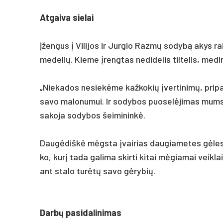
At­gai­va sie­lai
Įžen­gus į Vi­li­jos ir Jur­gio Razmų so­dybą akys ra
me­de­lių. Kie­me įreng­tas ne­di­de­lis til­te­lis, me­d
„Nie­ka­dos ne­siekė­me kaž­ko­kių įver­ti­nimų, pri­pa­
sa­vo ma­lo­nu­mui. Ir so­dy­bos puo­selė­ji­mas mums 
sa­ko­ja so­dy­bos šei­mi­ninkė.
Daugė­diškė mėgsta įvai­rias dau­gia­me­tes gėles. J
ko, kurį ta­da ga­li­ma skir­ti ki­tai mėgia­mai veik­lai.
ant sta­lo turėtų sa­vo gėry­bių.
Darbų pa­si­da­li­ni­mas