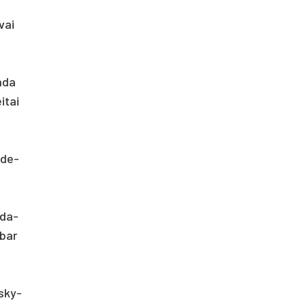
­vai
a­da
i­tai
o­de­
i­da­
­bar
­sky­