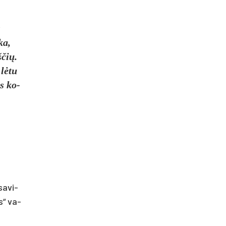
s
ka,
­čių.
 lėtu
os ko­
sa­vi­
s“ va­