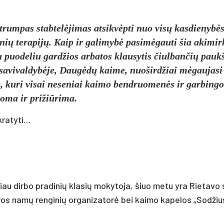
trum­pas stab­telė­ji­mas at­si­kvėpti nuo visų kas­die­nybė
i­nių te­ra­pijų. Kaip ir ga­li­mybė pa­si­mėgau­ti šia aki­mir­
su puo­de­liu gard­žios ar­ba­tos klau­sy­tis čiul­ban­čių paukš
o sa­vi­val­dybė­je, Daugėdų kai­me, nuo­šird­žiai mėgau­ja­si
­je, ku­ri vi­sai ne­se­niai kai­mo bend­ruo­menės ir gar­bin­g
ko­ma ir pri­žiū­ri­ma.
kratyti…
u dir­bo pra­di­nių kla­sių mo­ky­to­ja, šiuo me­tu yra Rie­ta­vo 
s namų ren­gi­nių or­ga­ni­za­torė bei kai­mo ka­pe­los „Sod­žiu