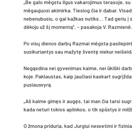
„Be ga­lo mėgstu il­gus va­ka­ro­ji­mus te­ra­so­je, su 
mėgau­juo­si aki­mir­ka. Tie­siog čia ir da­bar. Vi­sa­
ne­be­nu­bu­siu, o gal kaž­kas nu­tiks… Tad ge­riu į
dėko­ju už šį mo­mentą“, – pa­sa­ko­ja V. Raz­mienė.
Po visų die­nos darbų Raz­mai mėgsta pa­si­le­pin­ti – u
su­si­ku­rian­tys sau ma­žytę šventę nie­kur nei­šei­
Negąs­di­na nei gy­ve­ni­mas kai­me, nei ūkiš­ki dar
ko­je. Pak­laus­tas, kaip jau­čia­si kas­kart su­grįžd
pu­siaus­vyrą.
„Aš kai­me gimęs ir augęs, tai man čia tar­si su­gr
ka­da ne­tu­ri to­kios ap­lin­kos, o tik spūstys ir mil­ži
O žmo­na pri­du­ria, kad Jur­giui ne­sve­ti­mi ir fi­zi­