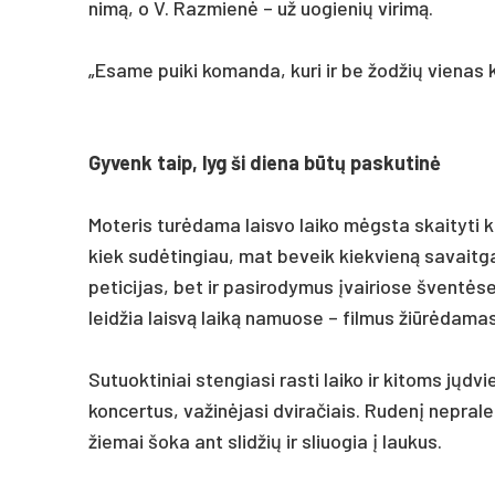
nimą, o V. Raz­mienė – už uo­gie­nių vi­rimą.
„Esa­me pui­ki ko­man­da, ku­ri ir be žod­žių vie­nas k
Gy­venk taip, lyg ši die­na būtų pa­sku­tinė
Mo­te­ris turė­da­ma lais­vo lai­ko mėgsta skai­ty­ti 
kiek su­dėtin­giau, mat be­veik kiek­vieną sa­vait­ga
pe­ti­ci­jas, bet ir pa­si­ro­dy­mus įvai­rio­se šventė­
leid­žia laisvą laiką na­muo­se – fil­mus žiūrė­da­ma
Su­tuok­ti­niai sten­gia­si ras­ti lai­ko ir ki­toms jųd
kon­cer­tus, va­žinė­ja­si dvi­ra­čiais. Ru­denį ne­pra­
žie­mai šo­ka ant slid­žių ir sliuo­gia į lau­kus.