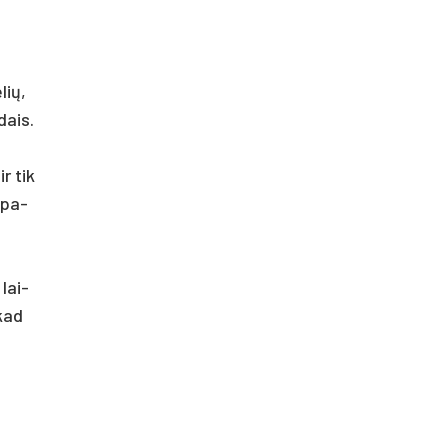
lių,
­dais.
ir tik
– pa­
 lai­
 kad