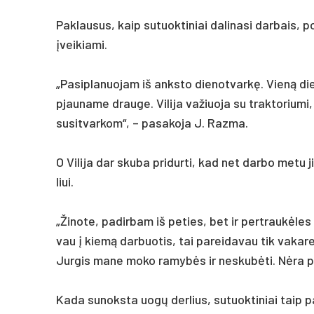
Pak­lau­sus, kaip su­tuok­ti­niai da­li­na­si dar­bais, po
įvei­kia­mi.
„Pa­sip­la­nuo­jam iš anks­to die­not­varkę. Vieną dien
pjau­na­me drau­ge. Vi­li­ja va­žiuo­ja su trak­to­riu­m
su­si­tvar­ko­m“, – pa­sa­ko­ja J. Raz­ma.
O Vi­li­ja dar sku­ba pri­dur­ti, kad net dar­bo me­tu
liui.
„Ži­no­te, pa­dir­bam iš pe­ties, bet ir per­traukė­les
vau į kiemą dar­buo­tis, tai pa­rei­da­vau tik va­ka­re.
Jur­gis ma­ne mo­ko ra­mybės ir ne­skubė­ti. Nėra pra
Ka­da su­noks­ta uogų der­lius, su­tuok­ti­niai taip p