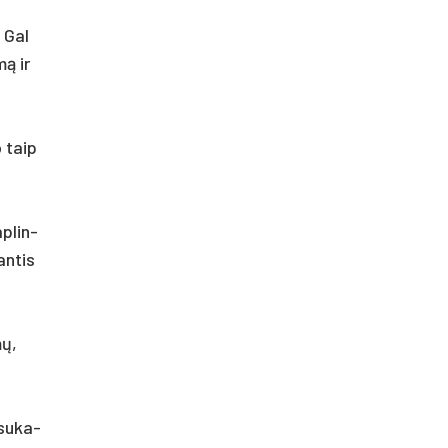
. Gal
mą ir
o taip
p­lin­
an­tis
mų,
 su­ka­