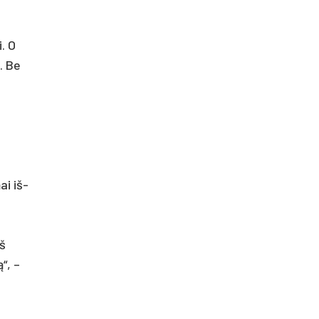
i. O
u. Be
ai iš­
iš
ą“, –