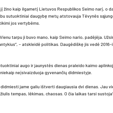
 jį ži­no kaip il­ga­metį Lie­tu­vos Res­pub­li­kos Sei­mo narį, o d
 Abu su­tuok­ti­niai dau­gybę metų at­sto­vau­ja Tėvynės sąjun­
­ti­ki­mi jos ver­tybėms.
. Vie­nu tar­pu ji bu­vo ma­no, kaip Sei­mo na­rio, pa­dėjėja. Už­s
san­ty­kius“, – at­skleidė po­li­ti­kas. Daugė­diškę jis vedė 2016-
k­ti­niai au­go ir jau­nystės die­nas pra­lei­do kai­mo ap­lin­ko­
e­kaip ne­įsi­vaiz­duo­ja gy­ve­nan­čių did­mies­ty­je.
į did­mies­ti ja­me ga­liu išt­ver­ti dau­giau­sia dvi die­nas. Jau v
­žiu­lis tem­pas, lėki­mas, chao­sas. O čia lai­kas tar­si su­sto­ja