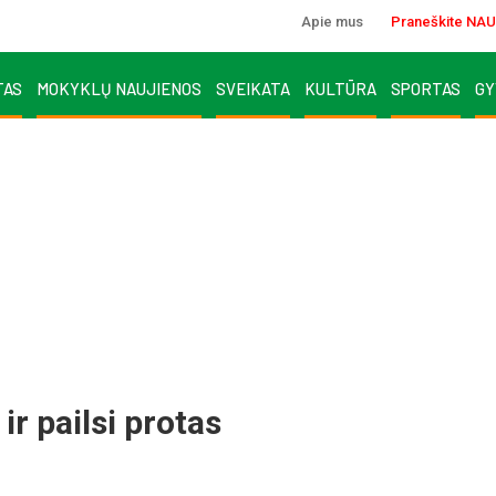
Apie mus
Praneškite NAU
TAS
MOKYKLŲ NAUJIENOS
SVEIKATA
KULTŪRA
SPORTAS
GY
ir pailsi protas