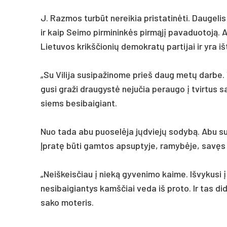
J. Raz­mos turbūt ne­rei­kia pri­sta­tinė­ti. Dau­ge­lis
ir kaip Sei­mo pir­mi­ninkės pirmąjį pa­va­duo­toją.
Lie­tu­vos krikš­čio­nių de­mok­ratų par­ti­jai ir yra iš
„Su Vi­li­ja su­si­pa­ži­no­me prie­š daug metų dar­be
gu­si gra­ži drau­gystė ne­ju­čia pe­rau­go į tvir­tus 
siems be­si­bai­giant.
Nuo ta­da abu puo­selė­ja jųdviejų so­dybą. Abu su­tuo
Įpratę būti gam­tos ap­sup­ty­je, ra­mybė­je, savęs ni
„Neiš­keis­čiau į nieką gy­ve­ni­mo kai­me. Iš­vy­ku­si 
ne­si­bai­gian­tys kamš­čiai ve­da iš pro­to. Ir tas did
sa­ko mo­te­ris.